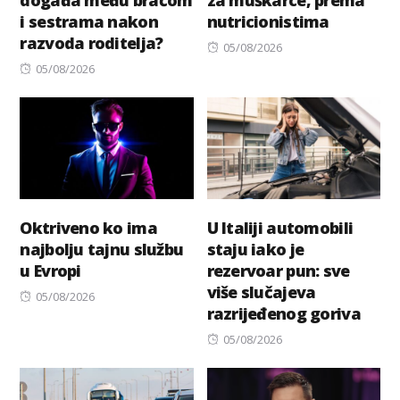
događa među braćom
za muškarce, prema
i sestrama nakon
nutricionistima
razvoda roditelja?
Posted
05/08/2026
Posted
on
05/08/2026
on
Oktriveno ko ima
U Italiji automobili
najbolju tajnu službu
staju iako je
u Evropi
rezervoar pun: sve
više slučajeva
Posted
05/08/2026
razrijeđenog goriva
on
Posted
05/08/2026
on