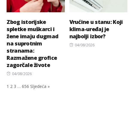
Zbog istorijske
Vrućine u stanu: Koji
spletke muškarci i
klima-uređaj je
žene imaju dugmad
najbolji izbor?
na suprotnim
Posted
04/08/2026
stranama:
on
Razmažene grofice
zagorčale živote
Posted
04/08/2026
on
1
2
3
…
656
Sljedeća »