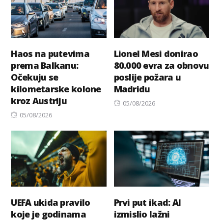
Haos na putevima
Lionel Mesi donirao
prema Balkanu:
80.000 evra za obnovu
Očekuju se
poslije požara u
kilometarske kolone
Madridu
kroz Austriju
Posted
05/08/2026
Posted
on
05/08/2026
on
UEFA ukida pravilo
Prvi put ikad: AI
koje je godinama
izmislio lažni