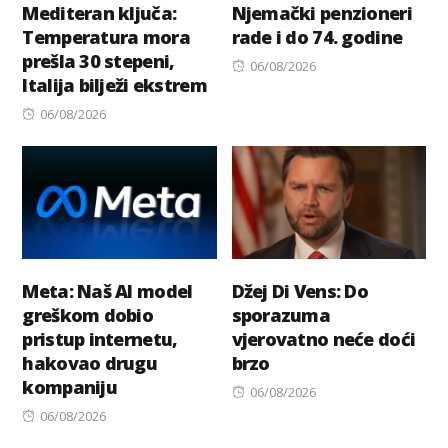
Mediteran ključa:
Njemački penzioneri
Temperatura mora
rade i do 74. godine
prešla 30 stepeni,
Posted
06/08/2026
Italija bilježi ekstrem
on
Posted
06/08/2026
on
Meta: Naš AI model
Džej Di Vens: Do
greškom dobio
sporazuma
pristup internetu,
vjerovatno neće doći
hakovao drugu
brzo
kompaniju
Posted
06/08/2026
Posted
on
06/08/2026
on