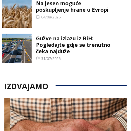
Na jesen moguće
poskupljenje hrane u Evropi
Posted
04/08/2026
on
Gužve na izlazu iz BiH:
Pogledajte gdje se trenutno
čeka najduže
Posted
31/07/2026
on
IZDVAJAMO