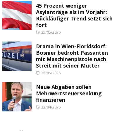
45 Prozent weniger
Asylanträge als im Vorjahr:
Rückläufiger Trend setzt sich
fort
Posted
25/05/2026
on
Drama in Wien-Floridsdorf:
Bosnier bedroht Passanten
mit Maschinenpistole nach
Streit mit seiner Mutter
Posted
25/05/2026
on
Neue Abgaben sollen
Mehrwertsteuersenkung
finanzieren
Posted
22/04/2026
on