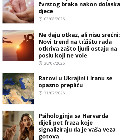
čvrstog braka nakon dolaska
djece
Posted
03/08/2026
on
Ne daju otkaz, ali nisu srećni:
Novi trend na tržištu rada
otkriva zašto ljudi ostaju na
poslu koji ne vole
Posted
30/07/2026
on
Ratovi u Ukrajini i Iranu se
opasno prepliću
Posted
31/07/2026
on
Psihologinja sa Harvarda
dijeli pet fraza koje
signaliziraju da je vaša veza
gotova