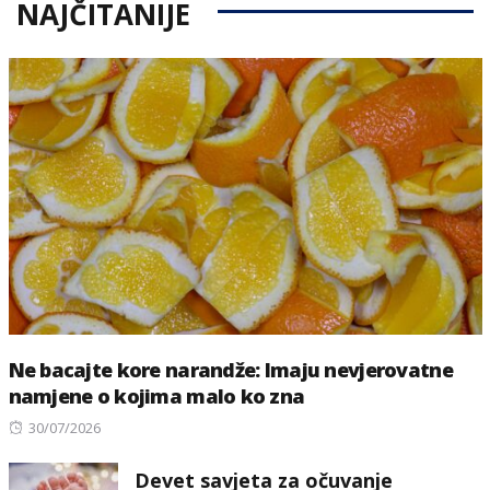
NAJČITANIJE
Ne bacajte kore narandže: Imaju nevjerovatne
namjene o kojima malo ko zna
Posted
30/07/2026
on
Devet savjeta za očuvanje