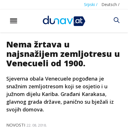
Srpski /
Deutsch /
Nema žrtava u
najsnažijem zemljotresu u
Venecueli od 1900.
Sjeverna obala Venecuele pogođena je
snažnim zemljotresom koji se osjetio i u
južnom dijelu Kariba. Građani Karakasa,
glavnog grada države, panično su bježali iz
svojih domova.
NOVOSTI
22. 08. 2018.