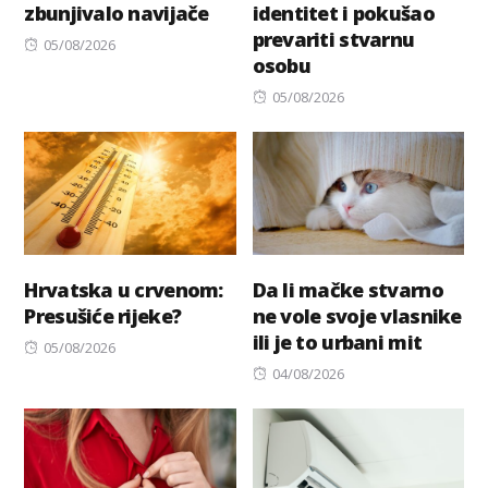
zbunjivalo navijače
identitet i pokušao
prevariti stvarnu
Posted
05/08/2026
osobu
on
Posted
05/08/2026
on
Hrvatska u crvenom:
Da li mačke stvarno
Presušiće rijeke?
ne vole svoje vlasnike
ili je to urbani mit
Posted
05/08/2026
on
Posted
04/08/2026
on