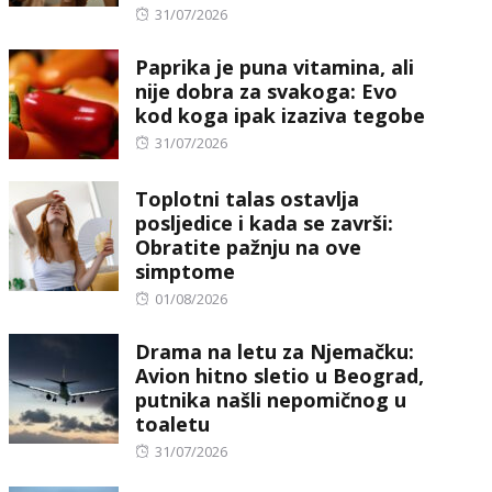
Posted
31/07/2026
on
Paprika je puna vitamina, ali
nije dobra za svakoga: Evo
kod koga ipak izaziva tegobe
Posted
31/07/2026
on
Toplotni talas ostavlja
posljedice i kada se završi:
Obratite pažnju na ove
simptome
Posted
01/08/2026
on
Drama na letu za Njemačku:
Avion hitno sletio u Beograd,
putnika našli nepomičnog u
toaletu
Posted
31/07/2026
on