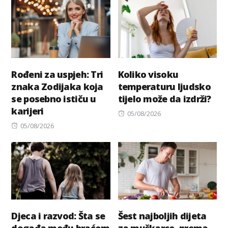
Rođeni za uspjeh: Tri
Koliko visoku
znaka Zodijaka koja
temperaturu ljudsko
se posebno ističu u
tijelo može da izdrži?
karijeri
Posted
05/08/2026
Posted
on
05/08/2026
on
Djeca i razvod: Šta se
Šest najboljih dijeta