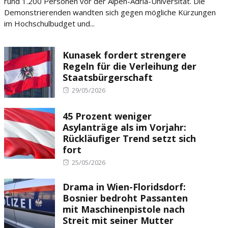
rund 1.200 Personen vor der Alpen-Adria-Universität. Die
Demonstrierenden wandten sich gegen mögliche Kürzungen
im Hochschulbudget und...
Kunasek fordert strengere
Regeln für die Verleihung der
Staatsbürgerschaft
Posted
29/05/2026
on
45 Prozent weniger
Asylanträge als im Vorjahr:
Rückläufiger Trend setzt sich
fort
Posted
25/05/2026
on
Drama in Wien-Floridsdorf:
Bosnier bedroht Passanten
mit Maschinenpistole nach
Streit mit seiner Mutter