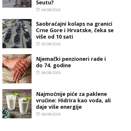
Seutu?
Posted
04/08/2026
on
Saobraćajni kolaps na granici
Crne Gore i Hrvatske, čeka se
više od 10 sati
Posted
02/08/2026
on
Njemački penzioneri rade i
do 74. godine
Posted
06/08/2026
on
Najmoćnije piće za paklene
vrućine: Hidrira kao voda, ali
daje više energije
Posted
06/08/2026
on