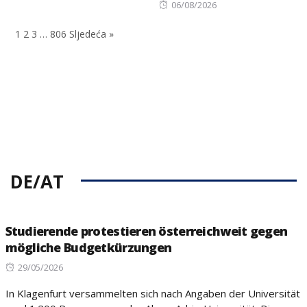
on
Posted
06/08/2026
on
1
2
3
…
806
Sljedeća »
DE/AT
Studierende protestieren österreichweit gegen
mögliche Budgetkürzungen
Posted
29/05/2026
on
In Klagenfurt versammelten sich nach Angaben der Universität