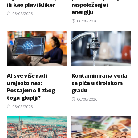
ili kao plavi kliker
raspoloženje i
energiju
Posted
06/08/2026
on
Posted
06/08/2026
on
AI sve više radi
Kontaminirana voda
umjesto nas:
za piće u tirolskom
Postajemo li zbog
gradu
toga gluplji?
Posted
06/08/2026
Posted
on
06/08/2026
on