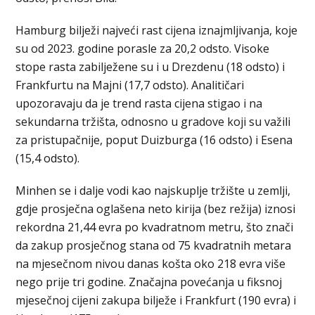
Hamburg bilježi najveći rast cijena iznajmljivanja, koje
su od 2023. godine porasle za 20,2 odsto. Visoke
stope rasta zabilježene su i u Drezdenu (18 odsto) i
Frankfurtu na Majni (17,7 odsto). Analitičari
upozoravaju da je trend rasta cijena stigao i na
sekundarna tržišta, odnosno u gradove koji su važili
za pristupačnije, poput Duizburga (16 odsto) i Esena
(15,4 odsto).
Minhen se i dalje vodi kao najskuplje tržište u zemlji,
gdje prosječna oglašena neto kirija (bez režija) iznosi
rekordna 21,44 evra po kvadratnom metru, što znači
da zakup prosječnog stana od 75 kvadratnih metara
na mjesečnom nivou danas košta oko 218 evra više
nego prije tri godine. Značajna povećanja u fiksnoj
mjesečnoj cijeni zakupa bilježe i Frankfurt (190 evra) i