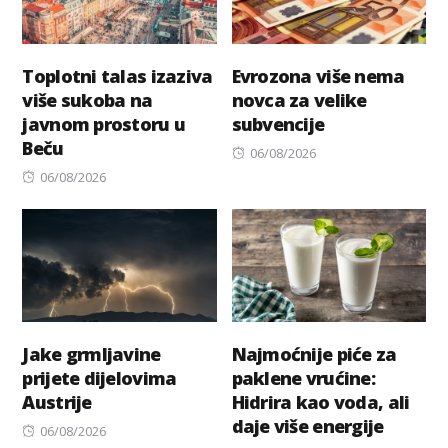
Toplotni talas izaziva
Evrozona više nema
više sukoba na
novca za velike
javnom prostoru u
subvencije
Beču
Posted
06/08/2026
Posted
on
06/08/2026
on
Jake grmljavine
Najmoćnije piće za
prijete dijelovima
paklene vrućine:
Austrije
Hidrira kao voda, ali
daje više energije
Posted
06/08/2026