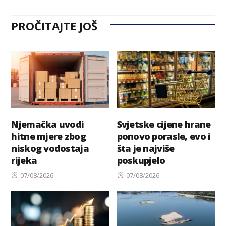
PROČITAJTE JOŠ
Njemačka uvodi
Svjetske cijene hrane
hitne mjere zbog
ponovo porasle, evo i
niskog vodostaja
šta je najviše
rijeka
poskupjelo
Posted
Posted
07/08/2026
07/08/2026
on
on