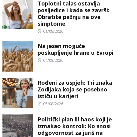
Toplotni talas ostavlja
posljedice i kada se završi:
Obratite pažnju na ove
simptome
Posted
01/08/2026
on
Na jesen moguće
poskupljenje hrane u Evropi
Posted
04/08/2026
on
Rođeni za uspjeh: Tri znaka
Zodijaka koja se posebno
ističu u karijeri
Posted
05/08/2026
on
Politički plan ili haos koji je
izmakao kontroli: Ko snosi
odgovornost za juriš na