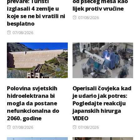
prevare: Turisti
od psećeg mesa kao
izglasali 4 zemlje u
lijek protiv vrućine
koje se ne bi vratili ni
Posted
07/08/2026
besplatno
on
Posted
07/08/2026
on
Polovina svjetskih
Operisali čovjeka kad
hidroelektrana bi
je udario jak potres:
mogla da postane
Pogledajte reakciju
nefunkcionalna do
japanskih hirurga
2060. godine
VIDEO
Posted
Posted
07/08/2026
07/08/2026
on
on