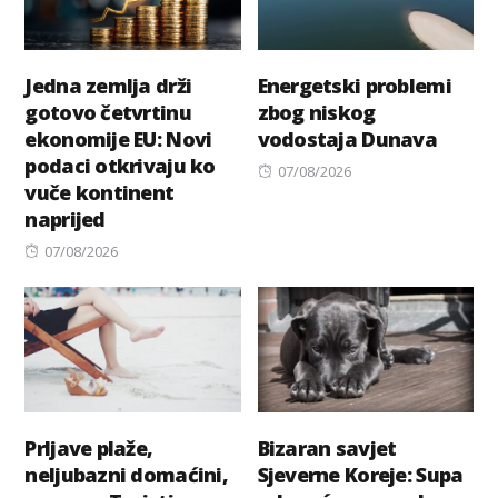
Jedna zemlja drži
Energetski problemi
gotovo četvrtinu
zbog niskog
ekonomije EU: Novi
vodostaja Dunava
podaci otkrivaju ko
Posted
07/08/2026
vuče kontinent
on
naprijed
Posted
07/08/2026
on
Prljave plaže,
Bizaran savjet
neljubazni domaćini,
Sjeverne Koreje: Supa