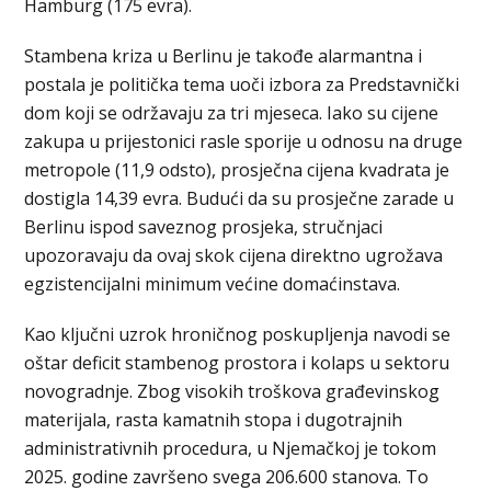
Hamburg (175 evra).
Stambena kriza u Berlinu je takođe alarmantna i
postala je politička tema uoči izbora za Predstavnički
dom koji se održavaju za tri mjeseca. Iako su cijene
zakupa u prijestonici rasle sporije u odnosu na druge
metropole (11,9 odsto), prosječna cijena kvadrata je
dostigla 14,39 evra. Budući da su prosječne zarade u
Berlinu ispod saveznog prosjeka, stručnjaci
upozoravaju da ovaj skok cijena direktno ugrožava
egzistencijalni minimum većine domaćinstava.
Kao ključni uzrok hroničnog poskupljenja navodi se
oštar deficit stambenog prostora i kolaps u sektoru
novogradnje. Zbog visokih troškova građevinskog
materijala, rasta kamatnih stopa i dugotrajnih
administrativnih procedura, u Njemačkoj je tokom
2025. godine završeno svega 206.600 stanova. To