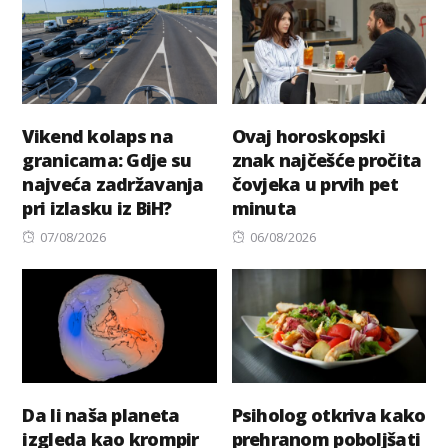
Vikend kolaps na
Ovaj horoskopski
granicama: Gdje su
znak najčešće pročita
najveća zadržavanja
čovjeka u prvih pet
pri izlasku iz BiH?
minuta
Posted
Posted
07/08/2026
06/08/2026
on
on
Da li naša planeta
Psiholog otkriva kako
izgleda kao krompir
prehranom poboljšati