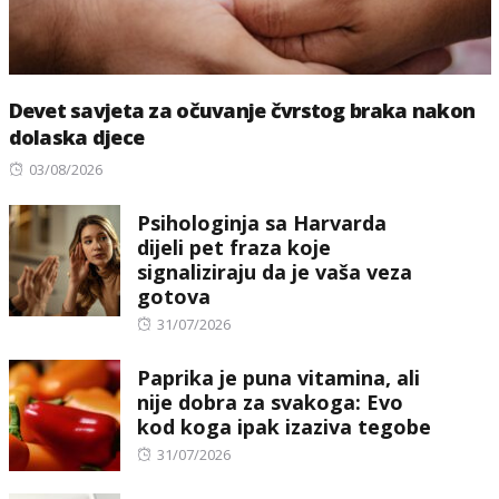
Devet savjeta za očuvanje čvrstog braka nakon
dolaska djece
Posted
03/08/2026
on
Psihologinja sa Harvarda
dijeli pet fraza koje
signaliziraju da je vaša veza
gotova
Posted
31/07/2026
on
Paprika je puna vitamina, ali
nije dobra za svakoga: Evo
kod koga ipak izaziva tegobe
Posted
31/07/2026
on