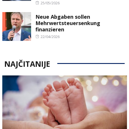
Posted
25/05/2026
on
Neue Abgaben sollen
Mehrwertsteuersenkung
finanzieren
Posted
22/04/2026
on
NAJČITANIJE