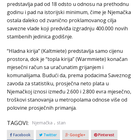
predstavlja pad od 18 odsto u odnosu na prethodnu
godinu i pad na istorijski minimum, čime je Njemačka
ostala daleko od zvanično proklamovanog cilja
savezne vlade koji predviđa izgradnju 400.000 novih
stambenih jedinica godišnje.
“Hladna kirija” (Kaltmiete) predstavlja samo cijenu
prostora, dok je “topla kirija” (Warmmiete) konačan
mjesečni račun sa uračunatim grijanjem i
komunalijama. Budući da, prema podacima Saveznog
zavoda za statistiku, prosječna neto plata u
Njemačkoj iznosi između 2.600 i 2.800 evra mjesečno,
troškovi stanovanja u metropolama odnose više od
polovine prosječnih primanja.
TAGOVI:
,
Njemačka
stan
Facebook
Twitter
Google+
Pinterest