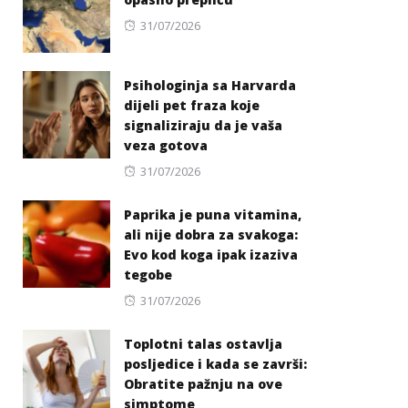
Posted
31/07/2026
on
Psihologinja sa Harvarda
dijeli pet fraza koje
signaliziraju da je vaša
veza gotova
Posted
31/07/2026
on
Paprika je puna vitamina,
ali nije dobra za svakoga:
Evo kod koga ipak izaziva
tegobe
Posted
31/07/2026
on
Toplotni talas ostavlja
posljedice i kada se završi:
Obratite pažnju na ove
simptome