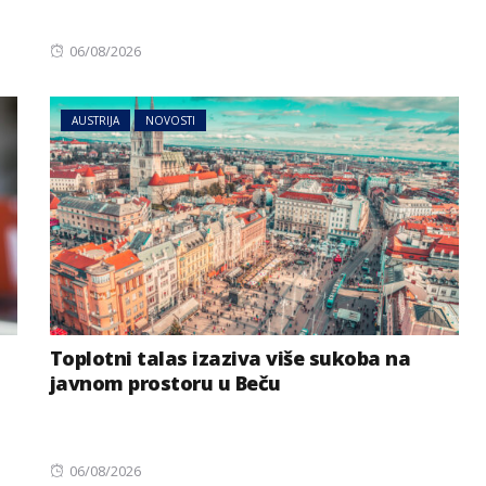
Posted
06/08/2026
on
AUSTRIJA
NOVOSTI
Toplotni talas izaziva više sukoba na
javnom prostoru u Beču
Posted
06/08/2026