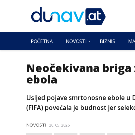
POČETNA
NOVOSTI
BIZNIS
MA
Neočekivana briga z
ebola
Usljed pojave smrtonosne ebole u D
(FIFA) povećala je budnost jer selek
NOVOSTI
20. 05. 2026.