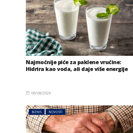
Najmoćnije piće za paklene vrućine:
Hidrira kao voda, ali daje više energije
AUSTRIJA
NOVOSTI
Jake grmljavine 
dijelovima Austr
Posted
06/08/2026
on
BIZNIS
NOVOSTI