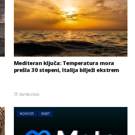
Mediteran ključa: Temperatura mora
MAGAZIN
NOVOSTI
prešla 30 stepeni, Italija bilježi ekstrem
AI sve više radi umjesto nas:
prijete
Postajemo li zbog toga
ije
gluplji?
Posted
06/08/2026
on
NOVOSTI
SVIJET