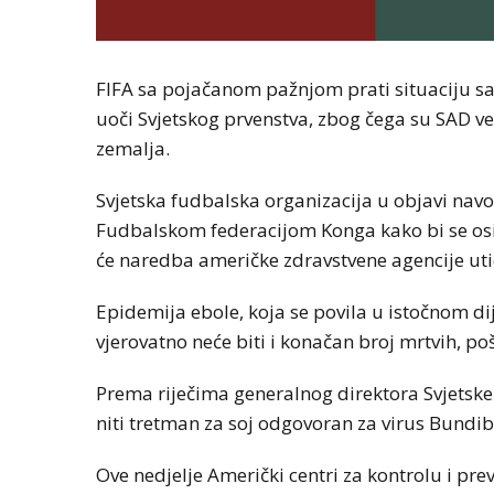
FIFA sa pojačanom pažnjom prati situaciju s
uoči Svjetskog prvenstva, zbog čega su SAD ve
zemalja.
Svjetska fudbalska organizacija u objavi navo
Fudbalskom federacijom Konga kako bi se osi
će naredba američke zdravstvene agencije utic
Epidemija ebole, koja se povila u istočnom dije
vjerovatno neće biti i konačan broj mrtvih, po
Prema riječima generalnog direktora Svjetske 
niti tretman za soj odgovoran za virus Bundib
Ove nedjelje Američki centri za kontrolu i pre