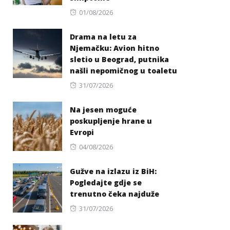
Posted
01/08/2026
on
Drama na letu za
Njemačku: Avion hitno
sletio u Beograd, putnika
našli nepomičnog u toaletu
Posted
31/07/2026
on
Na jesen moguće
poskupljenje hrane u
Evropi
Posted
04/08/2026
on
Gužve na izlazu iz BiH:
Pogledajte gdje se
trenutno čeka najduže
Posted
31/07/2026
on