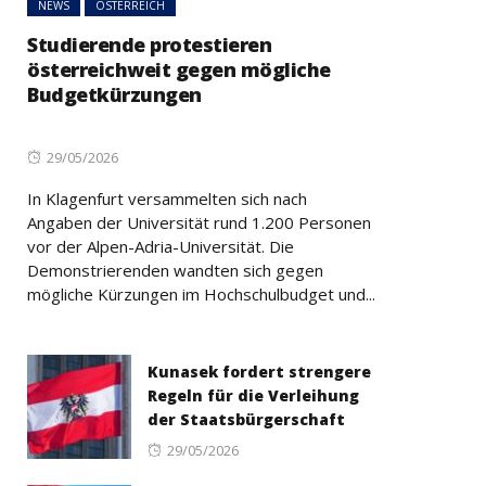
NEWS
ÖSTERREICH
Studierende protestieren
österreichweit gegen mögliche
Budgetkürzungen
Posted
29/05/2026
on
In Klagenfurt versammelten sich nach
Angaben der Universität rund 1.200 Personen
vor der Alpen-Adria-Universität. Die
Demonstrierenden wandten sich gegen
mögliche Kürzungen im Hochschulbudget und...
Kunasek fordert strengere
Regeln für die Verleihung
der Staatsbürgerschaft
Posted
29/05/2026
on