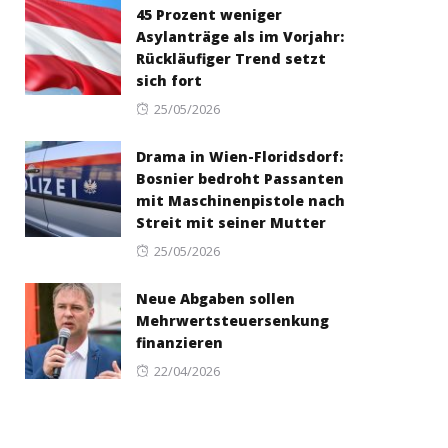
45 Prozent weniger
Asylanträge als im Vorjahr:
Rückläufiger Trend setzt
sich fort
Posted
25/05/2026
on
Drama in Wien-Floridsdorf:
Bosnier bedroht Passanten
mit Maschinenpistole nach
Streit mit seiner Mutter
Posted
25/05/2026
on
Neue Abgaben sollen
Mehrwertsteuersenkung
finanzieren
Posted
22/04/2026
on