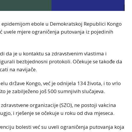
a epidemijom ebole u ​​Demokratskoj Republici Kongo
ć uvele mjere ograničenja putovanja iz pojedinih
di da je u kontaktu sa zdravstvenim vlastima i
gurali bezbjednosni protokoli. Očekuje se takođe da
ati na navijače.
lu države Kongo, već je odnijela 134 života, i to vrlo
što je zabilježeno još 500 sumnjivih slučajeva.
zdravstvene organizacije (SZO), ne postoji vakcina
ugjo, i rješenje se očekuje u roku od dva mjeseca.
venciju bolesti već su uveli ograničenja putovanja koja