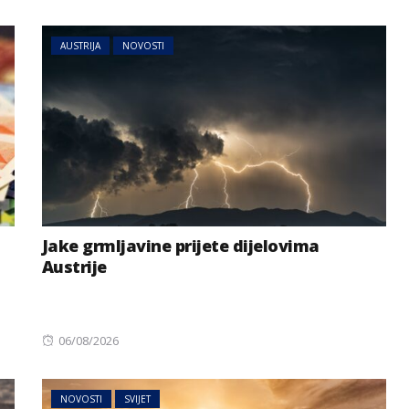
on
AUSTRIJA
NOVOSTI
Jake grmljavine prijete dijelovima
Austrije
Posted
06/08/2026
on
NOVOSTI
SVIJET