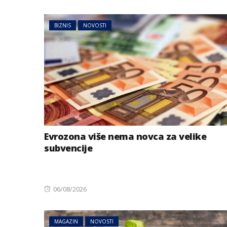
on
BIZNIS
NOVOSTI
Evrozona više nema novca za velike
subvencije
Posted
06/08/2026
on
MAGAZIN
NOVOSTI