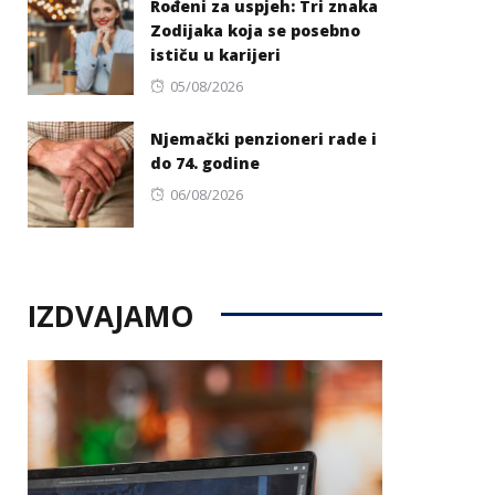
Rođeni za uspjeh: Tri znaka
Zodijaka koja se posebno
ističu u karijeri
Posted
05/08/2026
on
Njemački penzioneri rade i
do 74. godine
Posted
06/08/2026
on
IZDVAJAMO