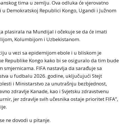
goanskog tima u zemlju. Ova odluka će vjerovatno
ili u Demokratskoj Republici Kongo, Ugandi i Južnom
ga plasirala na Mundijal i očekuje se da će imati
lijom, Kolumbijom i Uzbekistanom.
aciju u vezi sa epidemijom ebole i u bliskom je
 Republike Kongo kako bi se osiguralo da tim bude
 smjernicama. FIFA nastavlja da sarađuje sa
tva u fudbalu 2026. godine, uključujući Stejt
olesti i Ministarstvo za unutrašnju bezbjednost,
javno zdravlje Kanade, kao i Svjetsku zdravstvenu
nir, jer zdravlje svih učesnika ostaje prioritet FIFA”,
ije.
se ne dovodi u pitanje.