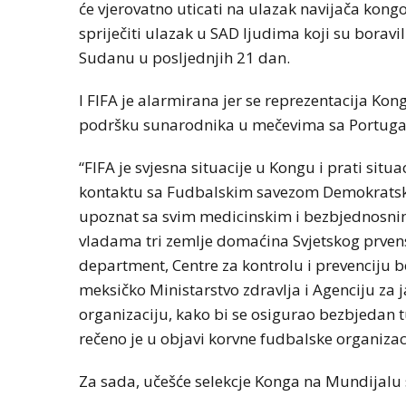
će vjerovatno uticati na ulazak navijača kon
spriječiti ulazak u SAD ljudima koji su borav
Sudanu u posljednjih 21 dan.
I FIFA je alarmirana jer se reprezentacija Kon
podršku sunarodnika u mečevima sa Portuga
“FIFA je svjesna situacije u Kongu i prati situ
kontaktu sa Fudbalskim savezom Demokratske
upoznat sa svim medicinskim i bezbjednosnim
vladama tri zemlje domaćina Svjetskog prvens
department, Centre za kontrolu i prevenciju b
meksičko Ministarstvo zdravlja i Agenciju za 
organizaciju, kako bi se osigurao bezbjedan tur
rečeno je u objavi korvne fudbalske organizac
Za sada, učešće selekcje Konga na Mundijalu 