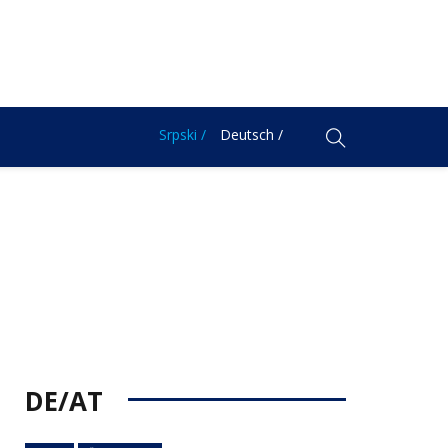
Srpski /
Deutsch /
DE/AT