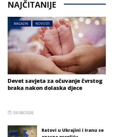
NAJČITANIJE
MAGAZIN
NOVOSTI
Devet savjeta za očuvanje čvrstog
braka nakon dolaska djece
Posted
03/08/2026
on
Ratovi u Ukrajini i Iranu se
opasno prepliću