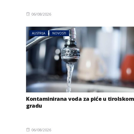
Posted
06/08/2026
on
AUSTRIJA
NOVOSTI
Kontaminirana voda za piće u tirolskom
gradu
Posted
06/08/2026