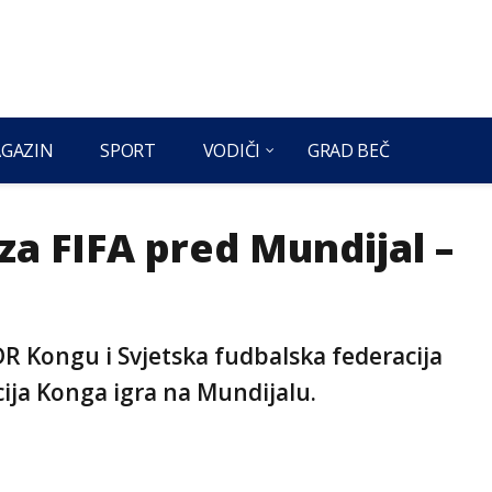
GAZIN
SPORT
VODIČI
GRAD BEČ
a FIFA pred Mundijal –
R Kongu i Svjetska fudbalska federacija
cija Konga igra na Mundijalu.