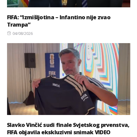
FIFA: “Izmišljotina – Infantino nije zvao
Trampa”
Posted
04/08/2026
on
Slavko Vinčić sudi finale Svjetskog prvenstva,
FIFA objavila ekskluzivni snimak VIDEO