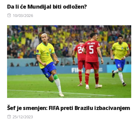
Da li će Mundijal biti odložen?
Posted
10/03/2026
on
Šef je smenjen: FIFA preti Brazilu izbacivanjem
Posted
25/12/2023
on