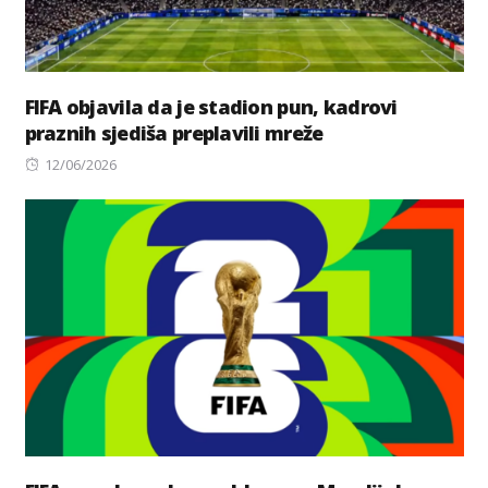
FIFA objavila da je stadion pun, kadrovi
praznih sjediša preplavili mreže
Posted
12/06/2026
on