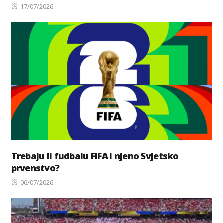
Posted
17/07/2026
on
Trebaju li fudbalu FIFA i njeno Svjetsko
prvenstvo?
Posted
06/07/2026
on