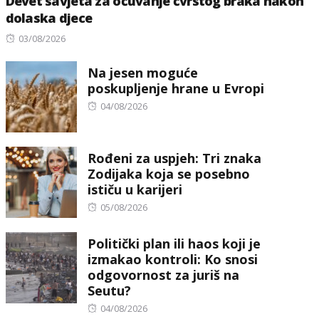
Devet savjeta za očuvanje čvrstog braka nakon
dolaska djece
Posted
03/08/2026
on
Na jesen moguće
poskupljenje hrane u Evropi
Posted
04/08/2026
on
Rođeni za uspjeh: Tri znaka
Zodijaka koja se posebno
ističu u karijeri
Posted
05/08/2026
on
Politički plan ili haos koji je
izmakao kontroli: Ko snosi
odgovornost za juriš na
Seutu?
Posted
04/08/2026