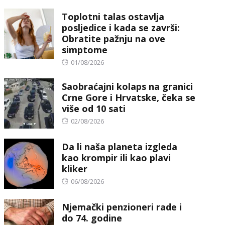
on
Toplotni talas ostavlja
posljedice i kada se završi:
Obratite pažnju na ove
simptome
Posted
01/08/2026
on
Saobraćajni kolaps na granici
Crne Gore i Hrvatske, čeka se
više od 10 sati
Posted
02/08/2026
on
Da li naša planeta izgleda
kao krompir ili kao plavi
kliker
Posted
06/08/2026
on
Njemački penzioneri rade i
do 74. godine