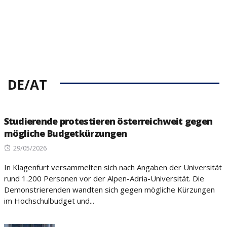
DE/AT
Studierende protestieren österreichweit gegen
mögliche Budgetkürzungen
Posted
29/05/2026
on
In Klagenfurt versammelten sich nach Angaben der Universität
rund 1.200 Personen vor der Alpen-Adria-Universität. Die
Demonstrierenden wandten sich gegen mögliche Kürzungen
im Hochschulbudget und...