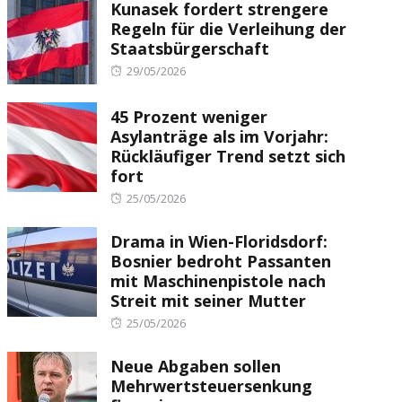
Kunasek fordert strengere
Regeln für die Verleihung der
Staatsbürgerschaft
Posted
29/05/2026
on
45 Prozent weniger
Asylanträge als im Vorjahr:
Rückläufiger Trend setzt sich
fort
Posted
25/05/2026
on
Drama in Wien-Floridsdorf:
Bosnier bedroht Passanten
mit Maschinenpistole nach
Streit mit seiner Mutter
Posted
25/05/2026
on
Neue Abgaben sollen
Mehrwertsteuersenkung