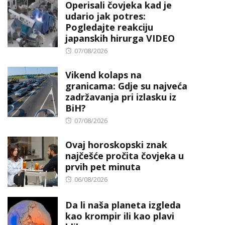
Operisali čovjeka kad je
udario jak potres:
Pogledajte reakciju
japanskih hirurga VIDEO
Posted
07/08/2026
on
Vikend kolaps na
granicama: Gdje su najveća
zadržavanja pri izlasku iz
BiH?
Posted
07/08/2026
on
Ovaj horoskopski znak
najčešće pročita čovjeka u
prvih pet minuta
Posted
06/08/2026
on
Da li naša planeta izgleda
kao krompir ili kao plavi