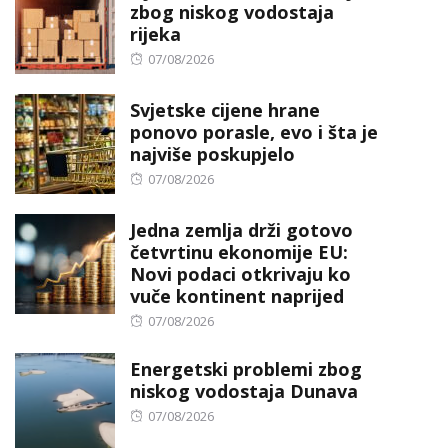
zbog niskog vodostaja
rijeka
Posted
07/08/2026
on
Svjetske cijene hrane
ponovo porasle, evo i šta je
najviše poskupjelo
Posted
07/08/2026
on
Jedna zemlja drži gotovo
četvrtinu ekonomije EU:
Novi podaci otkrivaju ko
vuče kontinent naprijed
Posted
07/08/2026
on
Energetski problemi zbog
niskog vodostaja Dunava
Posted
07/08/2026
on