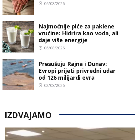
Posted
06/08/2026
on
Najmoćnije piće za paklene
vrućine: Hidrira kao voda, ali
daje više energije
Posted
06/08/2026
on
Presušuju Rajna i Dunav:
Evropi prijeti privredni udar
od 126 milijardi evra
Posted
02/08/2026
on
IZDVAJAMO