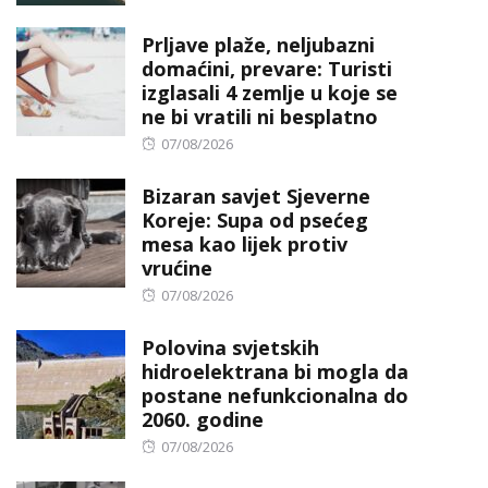
Prljave plaže, neljubazni
domaćini, prevare: Turisti
izglasali 4 zemlje u koje se
ne bi vratili ni besplatno
Posted
07/08/2026
on
Bizaran savjet Sjeverne
Koreje: Supa od psećeg
mesa kao lijek protiv
vrućine
Posted
07/08/2026
on
Polovina svjetskih
hidroelektrana bi mogla da
postane nefunkcionalna do
2060. godine
Posted
07/08/2026
on