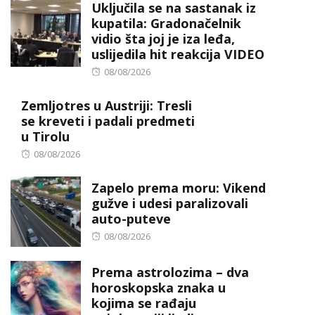
Uključila se na sastanak iz
kupatila: Gradonačelnik
vidio šta joj je iza leđa,
uslijedila hit reakcija VIDEO
Posted
08/08/2026
on
Zemljotres u Austriji: Tresli
se kreveti i padali predmeti
u Tirolu
Posted
08/08/2026
on
Zapelo prema moru: Vikend
gužve i udesi paralizovali
auto-puteve
Posted
08/08/2026
on
Prema astrolozima – dva
horoskopska znaka u
kojima se rađaju