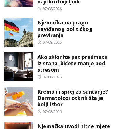
najokrutniji ljudi
Posted
07/08/2026
on
Njemačka na pragu
neviđenog političkog
previranja
Posted
07/08/2026
on
Ako sklonite pet predmeta
iz stana, bićete manje pod
stresom
Posted
07/08/2026
on
Krema ili sprej za sunčanje?
Dermatolozi otkrili šta je
bolji izbor
Posted
07/08/2026
on
Njemačka uvodi hitne mjere