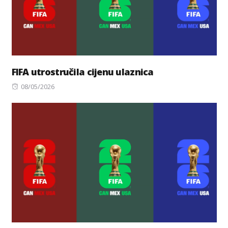
FIFA utrostručila cijenu ulaznica
Posted
08/05/2026
on