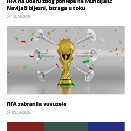
FIFA na udaru zbog pohlepe na Mundijalu:
Navijači bijesni, istraga u toku
Posted
12/06/2026
on
FIFA zabranila vuvuzele
Posted
05/06/2026
on