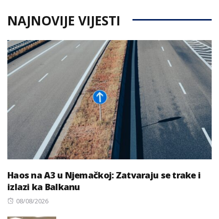
NAJNOVIJE VIJESTI
Haos na A3 u Njemačkoj: Zatvaraju se trake i
izlazi ka Balkanu
Posted
08/08/2026
on