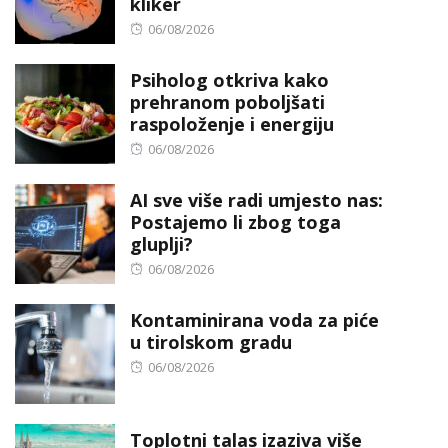
kliker
Posted
06/08/2026
on
Psiholog otkriva kako
prehranom poboljšati
raspoloženje i energiju
Posted
06/08/2026
on
AI sve više radi umjesto nas:
Postajemo li zbog toga
gluplji?
Posted
06/08/2026
on
Kontaminirana voda za piće
u tirolskom gradu
Posted
06/08/2026
on
Toplotni talas izaziva više