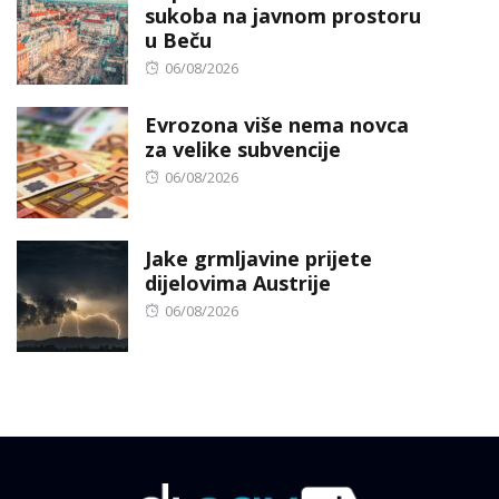
sukoba na javnom prostoru
u Beču
Posted
06/08/2026
on
Evrozona više nema novca
za velike subvencije
Posted
06/08/2026
on
Jake grmljavine prijete
dijelovima Austrije
Posted
06/08/2026
on