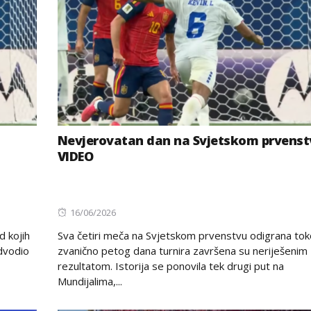
Nevjerovatan dan na Svjetskom prvenst
VIDEO
Posted
16/06/2026
on
d kojih
Sva četiri meča na Svjetskom prvenstvu odigrana to
edvodio
zvanično petog dana turnira završena su neriješenim
rezultatom. Istorija se ponovila tek drugi put na
Mundijalima,...