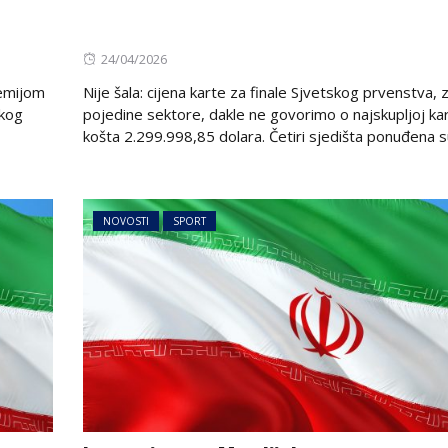
Posted
24/04/2026
on
demijom
Nije šala: cijena karte za finale Sjvetskog prvenstva, 
skog
pojedine sektore, dakle ne govorimo o najskupljoj kar
košta 2.299.998,85 dolara. Četiri sjedišta ponuđena su
NOVOSTI
SPORT