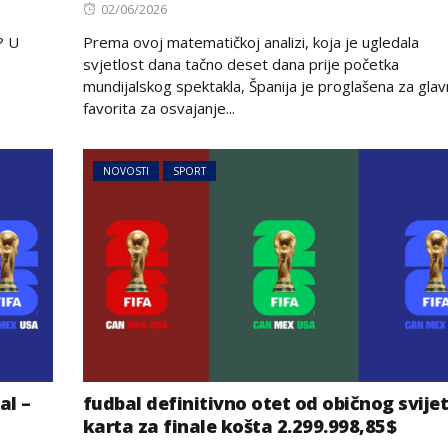
Posted
02/06/2026
on
? U
Prema ovoj matematičkoj analizi, koja je ugledala
svjetlost dana tačno deset dana prije početka
mundijalskog spektakla, Španija je proglašena za gla
favorita za osvajanje...
NOVOSTI
SPORT
al –
fudbal definitivno otet od običnog svijet
karta za finale košta 2.299.998,85$