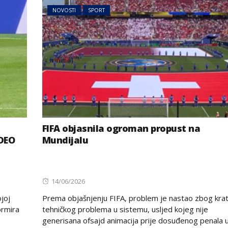
NOVOSTI
SPORT
FIFA objasnila ogroman propust na
IDEO
Mundijalu
Posted
14/06/2026
on
joj
Prema objašnjenju FIFA, problem je nastao zbog kra
ormira
tehničkog problema u sistemu, usljed kojeg nije
generisana ofsajd animacija prije dosuđenog penala u