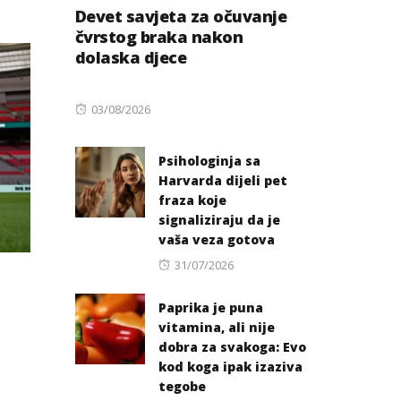
Devet savjeta za očuvanje
čvrstog braka nakon
dolaska djece
Posted
03/08/2026
on
Psihologinja sa
Harvarda dijeli pet
fraza koje
signaliziraju da je
vaša veza gotova
Posted
31/07/2026
on
Paprika je puna
vitamina, ali nije
dobra za svakoga: Evo
kod koga ipak izaziva
tegobe