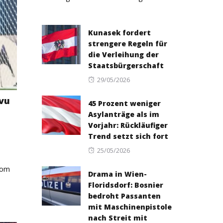
Kunasek fordert
strengere Regeln für
die Verleihung der
Staatsbürgerschaft
Posted
29/05/2026
on
vu
45 Prozent weniger
Asylanträge als im
Vorjahr: Rückläufiger
Trend setzt sich fort
Posted
25/05/2026
on
kom
Drama in Wien-
Floridsdorf: Bosnier
bedroht Passanten
mit Maschinenpistole
nach Streit mit