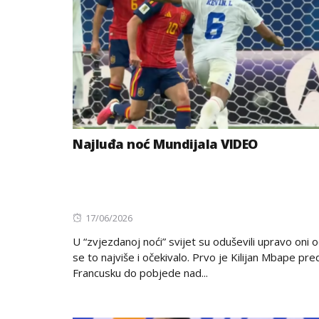
Najluđa noć Mundijala VIDEO
Posted
17/06/2026
on
U “zvjezdanoj noći” svijet su oduševili upravo oni o
se to najviše i očekivalo. Prvo je Kilijan Mbape pr
Francusku do pobjede nad...