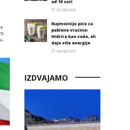
od 10 sati
Posted
02/08/2026
on
Najmoćnije piće za
za
paklene vrućine:
ti,
Hidrira kao voda, ali
...
daje više energije
Posted
06/08/2026
on
IZDVAJAMO