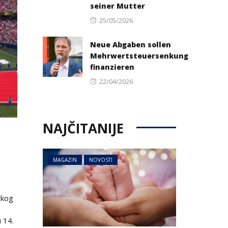
seiner Mutter
Posted
25/05/2026
on
Neue Abgaben sollen
Mehrwertsteuersenkung
finanzieren
Posted
22/04/2026
on
NAJČITANIJE
MAGAZIN
NOVOSTI
tkog
 14.