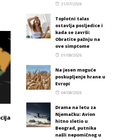
Posted
31/07/2026
on
Toplotni talas
ostavlja posljedice i
kada se završi:
Obratite pažnju na
ove simptome
Posted
01/08/2026
on
Na jesen moguće
poskupljenje hrane u
Evropi
Posted
04/08/2026
on
Drama na letu za
Njemačku: Avion
cija
hitno sletio u
Beograd, putnika
našli nepomičnog u