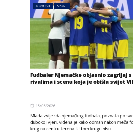
NOVOSTI
SPORT
Fudbaler Njemačke objasnio zagrljaj s
rivalima i scenu koja je obišla svijet V
Posted
15/06/2026
on
Mlada zvijezda njemačkog fudbala, poznata po svo
dubokoj vjeri, viđena je kako odmah nakon meča f
krug na centru terena. U tom krugu nisu...