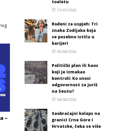
toaletu
Posted
31/07/2026
on
Rođeni za uspjeh: Tri
vnog
znaka Zodijaka koja
se posebno ističu u
karijeri
Posted
05/08/2026
on
Politički plan ili haos
koji je izmakao
kontroli: Ko snosi
odgovornost za juriš
na Seutu?
Posted
04/08/2026
on
Saobraćajni kolaps na
a –
granici Crne Gore i
Hrvatske, čeka se više