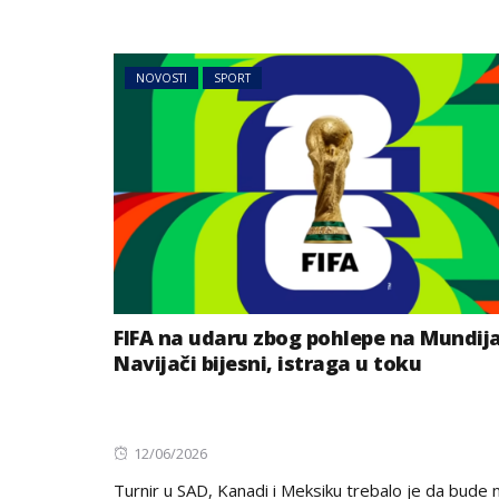
NOVOSTI
SPORT
FIFA na udaru zbog pohlepe na Mundija
Navijači bijesni, istraga u toku
Posted
12/06/2026
on
Turnir u SAD, Kanadi i Meksiku trebalo je da bude 