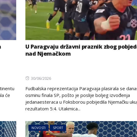
a
U Paragvaju državni praznik zbog pobjed
nad Njemačkom
Posted
30/06/2026
on
tinentu
Fudbalska reprezentacija Paragvaja plasirala se dana
ala će
osminu finala SP, pošto je poslije boljeg izvođenja
jedanaesteraca u Foksborou pobijedila Njemačku uk
rezultatom 5:4. Utakmica...
NOVOSTI
SPORT