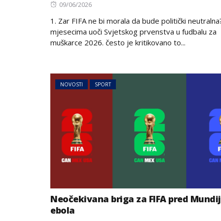
Posted
09/06/2026
on
1. Zar FIFA ne bi morala da bude politički neutralna
mjesecima uoči Svjetskog prvenstva u fudbalu za
muškarce 2026. često je kritikovano to...
NOVOSTI
SPORT
Neočekivana briga za FIFA pred Mundij
ebola