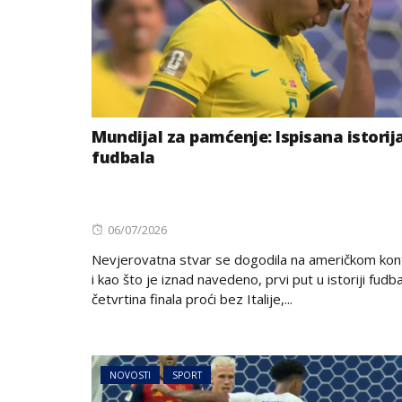
Mundijal za pamćenje: Ispisana istorij
fudbala
Posted
06/07/2026
on
Nevjerovatna stvar se dogodila na američkom kon
i kao što je iznad navedeno, prvi put u istoriji fudb
četvrtina finala proći bez Italije,...
NOVOSTI
SPORT