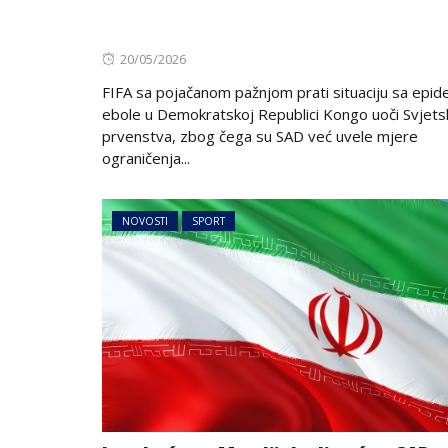
Posted
20/05/2026
on
FIFA sa pojačanom pažnjom prati situaciju sa epi
ebole u ​​Demokratskoj Republici Kongo uoči Svjet
prvenstva, zbog čega su SAD već uvele mjere
ograničenja...
NOVOSTI
SPORT