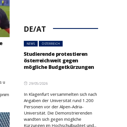
DE/AT
e
NEWS
ÖSTERREICH
Studierende protestieren
österreichweit gegen
mögliche Budgetkürzungen
s u
Posted
29/05/2026
on
In Klagenfurt versammelten sich nach
upnim
Angaben der Universität rund 1.200
Personen vor der Alpen-Adria-
Universität. Die Demonstrierenden
wandten sich gegen mögliche
Kürzungen im Hochschulbudget und...