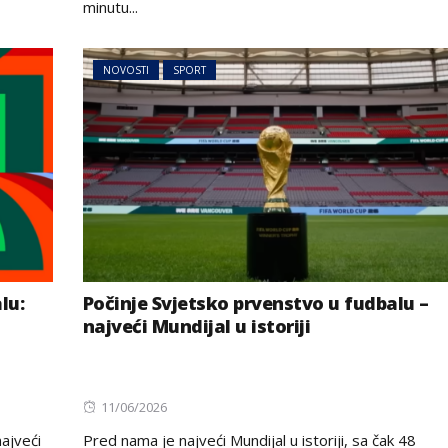
minutu...
NOVOSTI
SPORT
lu:
Počinje Svjetsko prvenstvo u fudbalu –
najveći Mundijal u istoriji
Posted
11/06/2026
on
najveći
Pred nama je najveći Mundijal u istoriji, sa čak 48