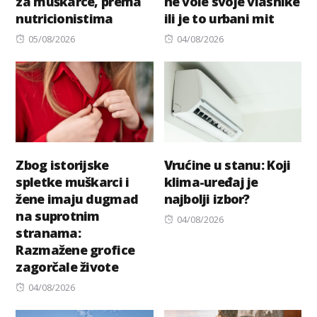
za muškarce, prema
ne vole svoje vlasnike
nutricionistima
ili je to urbani mit
Posted
Posted
05/08/2026
04/08/2026
on
on
Zbog istorijske
Vrućine u stanu: Koji
spletke muškarci i
klima-uređaj je
žene imaju dugmad
najbolji izbor?
na suprotnim
Posted
04/08/2026
stranama:
on
Razmažene grofice
zagorčale živote
Posted
04/08/2026
on