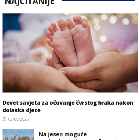
NAJČITANIJE
Devet savjeta za očuvanje čvrstog braka nakon
dolaska djece
Posted
03/08/2026
on
Na jesen moguće