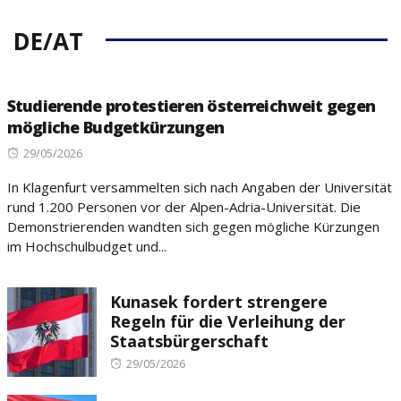
DE/AT
Studierende protestieren österreichweit gegen
mögliche Budgetkürzungen
Posted
29/05/2026
on
In Klagenfurt versammelten sich nach Angaben der Universität
rund 1.200 Personen vor der Alpen-Adria-Universität. Die
Demonstrierenden wandten sich gegen mögliche Kürzungen
im Hochschulbudget und...
Kunasek fordert strengere
Regeln für die Verleihung der
Staatsbürgerschaft
Posted
29/05/2026
on