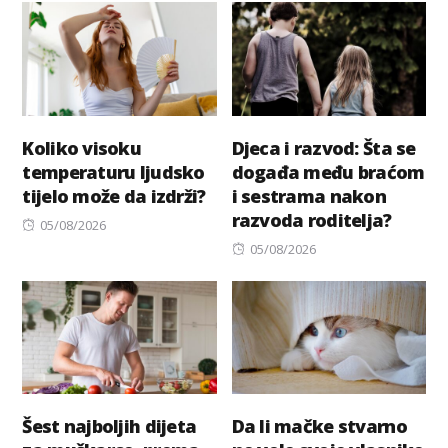
Koliko visoku
Djeca i razvod: Šta se
temperaturu ljudsko
događa među braćom
tijelo može da izdrži?
i sestrama nakon
razvoda roditelja?
Posted
05/08/2026
on
Posted
05/08/2026
on
Šest najboljih dijeta
Da li mačke stvarno