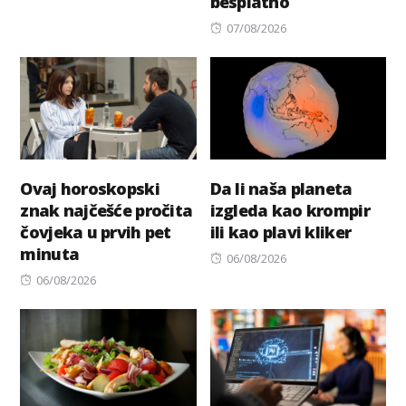
besplatno
on
Posted
07/08/2026
on
Ovaj horoskopski
Da li naša planeta
znak najčešće pročita
izgleda kao krompir
čovjeka u prvih pet
ili kao plavi kliker
minuta
Posted
06/08/2026
Posted
on
06/08/2026
on