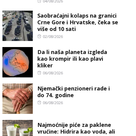
Posted
04/08/2026
on
Saobraćajni kolaps na granici
Crne Gore i Hrvatske, čeka se
više od 10 sati
Posted
02/08/2026
on
Da li naša planeta izgleda
kao krompir ili kao plavi
kliker
Posted
06/08/2026
on
Njemački penzioneri rade i
do 74. godine
Posted
06/08/2026
on
Najmoćnije piće za paklene
vrućine: Hidrira kao voda, ali