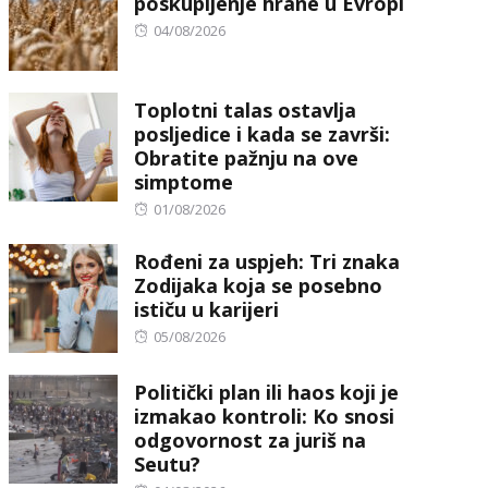
poskupljenje hrane u Evropi
Posted
04/08/2026
on
Toplotni talas ostavlja
posljedice i kada se završi:
Obratite pažnju na ove
simptome
Posted
01/08/2026
on
Rođeni za uspjeh: Tri znaka
Zodijaka koja se posebno
ističu u karijeri
Posted
05/08/2026
on
Politički plan ili haos koji je
izmakao kontroli: Ko snosi
odgovornost za juriš na
Seutu?