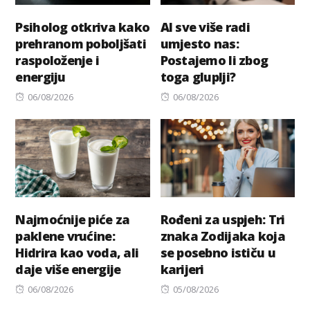
Psiholog otkriva kako
AI sve više radi
prehranom poboljšati
umjesto nas:
raspoloženje i
Postajemo li zbog
energiju
toga gluplji?
Posted
Posted
06/08/2026
06/08/2026
on
on
Najmoćnije piće za
Rođeni za uspjeh: Tri
paklene vrućine:
znaka Zodijaka koja
Hidrira kao voda, ali
se posebno ističu u
daje više energije
karijeri
Posted
Posted
06/08/2026
05/08/2026
on
on