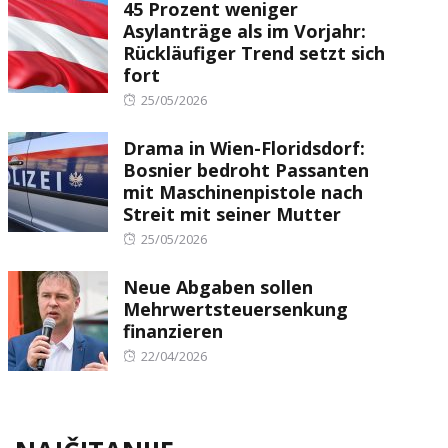
45 Prozent weniger
Asylanträge als im Vorjahr:
Rückläufiger Trend setzt sich
fort
Posted
25/05/2026
on
Drama in Wien-Floridsdorf:
Bosnier bedroht Passanten
mit Maschinenpistole nach
Streit mit seiner Mutter
Posted
25/05/2026
on
Neue Abgaben sollen
Mehrwertsteuersenkung
finanzieren
Posted
22/04/2026
on