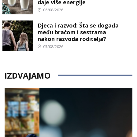
daje više energije
Posted
06/08/2026
on
Djeca i razvod: Šta se događa
među braćom i sestrama
nakon razvoda roditelja?
Posted
05/08/2026
on
IZDVAJAMO