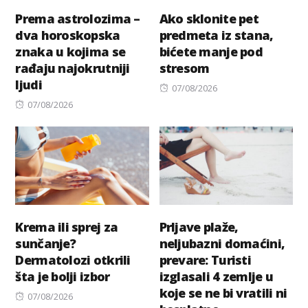
Prema astrolozima –
Ako sklonite pet
dva horoskopska
predmeta iz stana,
znaka u kojima se
bićete manje pod
rađaju najokrutniji
stresom
ljudi
Posted
07/08/2026
Posted
on
07/08/2026
on
Krema ili sprej za
Prljave plaže,
sunčanje?
neljubazni domaćini,
Dermatolozi otkrili
prevare: Turisti
šta je bolji izbor
izglasali 4 zemlje u
koje se ne bi vratili ni
Posted
07/08/2026