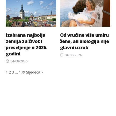
Izabrana najbolja
Od vrućine više umiru
zemlja za život i
žene, ali biologija nije
preseljenje u 2026.
glavni uzrok
godini
Posted
04/08/2026
Posted
on
04/08/2026
on
1
2
3
…
179
Sljedeća »