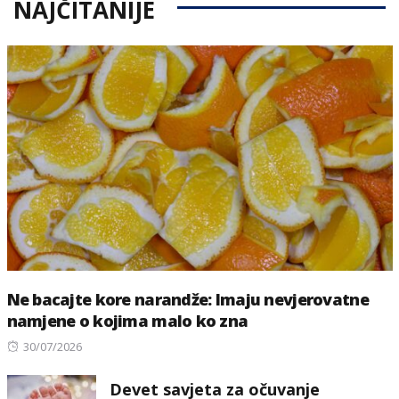
NAJČITANIJE
Ne bacajte kore narandže: Imaju nevjerovatne
namjene o kojima malo ko zna
Posted
30/07/2026
on
Devet savjeta za očuvanje