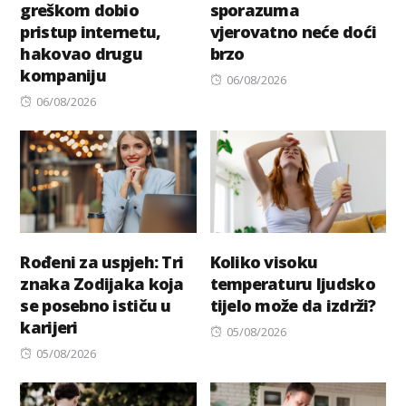
greškom dobio
sporazuma
pristup internetu,
vjerovatno neće doći
hakovao drugu
brzo
kompaniju
Posted
06/08/2026
Posted
on
06/08/2026
on
Rođeni za uspjeh: Tri
Koliko visoku
znaka Zodijaka koja
temperaturu ljudsko
se posebno ističu u
tijelo može da izdrži?
karijeri
Posted
05/08/2026
Posted
on
05/08/2026
on