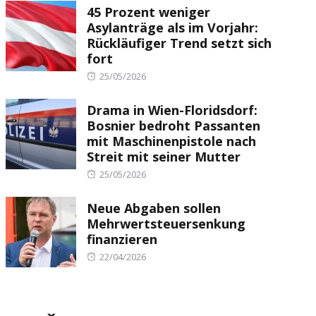
45 Prozent weniger
Asylanträge als im Vorjahr:
Rückläufiger Trend setzt sich
fort
Posted
25/05/2026
on
Drama in Wien-Floridsdorf:
Bosnier bedroht Passanten
mit Maschinenpistole nach
Streit mit seiner Mutter
Posted
25/05/2026
on
Neue Abgaben sollen
Mehrwertsteuersenkung
finanzieren
Posted
22/04/2026
on