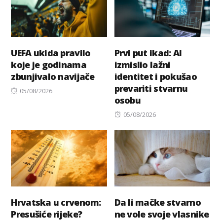
UEFA ukida pravilo
Prvi put ikad: AI
koje je godinama
izmislio lažni
zbunjivalo navijače
identitet i pokušao
prevariti stvarnu
Posted
05/08/2026
osobu
on
Posted
05/08/2026
on
Hrvatska u crvenom:
Da li mačke stvarno
Presušiće rijeke?
ne vole svoje vlasnike