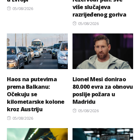
više slučajeva
Posted
05/08/2026
razrijeđenog goriva
on
Posted
05/08/2026
on
Haos na putevima
Lionel Mesi donirao
prema Balkanu:
80.000 evra za obnovu
Očekuju se
poslije požara u
kilometarske kolone
Madridu
kroz Austriju
Posted
05/08/2026
Posted
on
05/08/2026
on