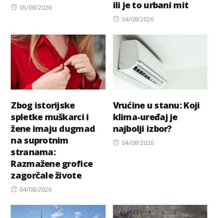
ili je to urbani mit
Posted
05/08/2026
on
Posted
04/08/2026
on
Zbog istorijske
Vrućine u stanu: Koji
spletke muškarci i
klima-uređaj je
žene imaju dugmad
najbolji izbor?
na suprotnim
Posted
04/08/2026
stranama:
on
Razmažene grofice
zagorčale živote
Posted
04/08/2026
on