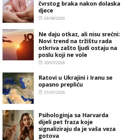
čvrstog braka nakon dolaska
djece
Posted
03/08/2026
on
Ne daju otkaz, ali nisu srećni:
Novi trend na tržištu rada
otkriva zašto ljudi ostaju na
poslu koji ne vole
Posted
30/07/2026
on
Ratovi u Ukrajini i Iranu se
opasno prepliću
Posted
31/07/2026
on
Psihologinja sa Harvarda
dijeli pet fraza koje
signaliziraju da je vaša veza
gotova