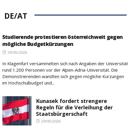
DE/AT
Studierende protestieren österreichweit gegen
mögliche Budgetkürzungen
Posted
29/05/2026
on
In Klagenfurt versammelten sich nach Angaben der Universität
rund 1.200 Personen vor der Alpen-Adria-Universität. Die
Demonstrierenden wandten sich gegen mögliche Kürzungen
im Hochschulbudget und...
Kunasek fordert strengere
Regeln für die Verleihung der
Staatsbürgerschaft
Posted
29/05/2026
on