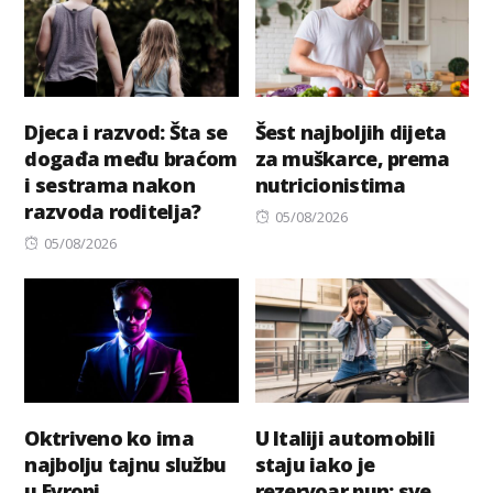
Djeca i razvod: Šta se
Šest najboljih dijeta
događa među braćom
za muškarce, prema
i sestrama nakon
nutricionistima
razvoda roditelja?
Posted
05/08/2026
Posted
on
05/08/2026
on
Oktriveno ko ima
U Italiji automobili
najbolju tajnu službu
staju iako je
u Evropi
rezervoar pun: sve