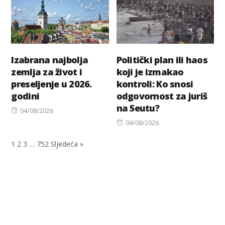
Izabrana najbolja
Politički plan ili haos
zemlja za život i
koji je izmakao
preseljenje u 2026.
kontroli: Ko snosi
godini
odgovornost za juriš
na Seutu?
Posted
04/08/2026
on
Posted
04/08/2026
on
1
2
3
…
752
Sljedeća »