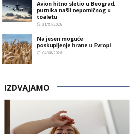
Avion hitno sletio u Beograd,
putnika našli nepomičnog u
toaletu
Posted
31/07/2026
on
Na jesen moguće
poskupljenje hrane u Evropi
Posted
04/08/2026
on
IZDVAJAMO