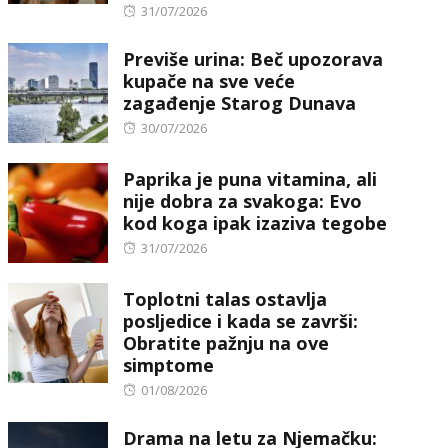
Posted
31/07/2026
on
Previše urina: Beč upozorava
kupače na sve veće
zagađenje Starog Dunava
Posted
30/07/2026
on
Paprika je puna vitamina, ali
nije dobra za svakoga: Evo
kod koga ipak izaziva tegobe
Posted
31/07/2026
on
Toplotni talas ostavlja
posljedice i kada se završi:
Obratite pažnju na ove
simptome
Posted
01/08/2026
on
Drama na letu za Njemačku: