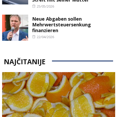
Posted
25/05/2026
on
Neue Abgaben sollen
Mehrwertsteuersenkung
finanzieren
Posted
22/04/2026
on
NAJČITANIJE