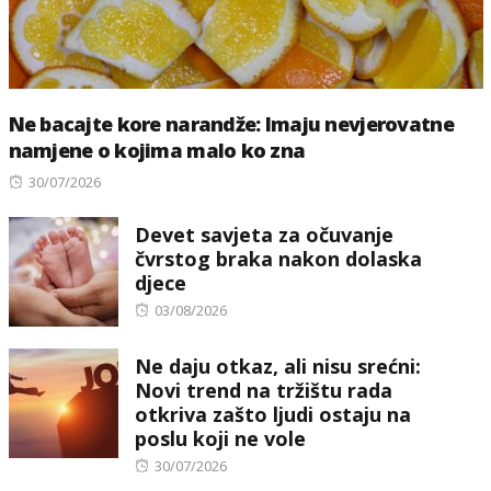
Ne bacajte kore narandže: Imaju nevjerovatne
namjene o kojima malo ko zna
Posted
30/07/2026
on
Devet savjeta za očuvanje
čvrstog braka nakon dolaska
djece
Posted
03/08/2026
on
Ne daju otkaz, ali nisu srećni:
Novi trend na tržištu rada
otkriva zašto ljudi ostaju na
poslu koji ne vole
Posted
30/07/2026
on