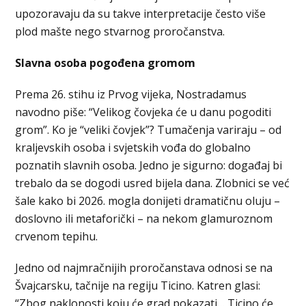
upozoravaju da su takve interpretacije često više
plod mašte nego stvarnog proročanstva.
Slavna osoba pogođena gromom
Prema 26. stihu iz Prvog vijeka, Nostradamus
navodno piše: “Velikog čovjeka će u danu pogoditi
grom”. Ko je “veliki čovjek”? Tumačenja variraju – od
kraljevskih osoba i svjetskih vođa do globalno
poznatih slavnih osoba. Jedno je sigurno: događaj bi
trebalo da se dogodi usred bijela dana. Zlobnici se već
šale kako bi 2026. mogla donijeti dramatičnu oluju –
doslovno ili metaforički – na nekom glamuroznom
crvenom tepihu.
Jedno od najmračnijih proročanstava odnosi se na
Švajcarsku, tačnije na regiju Ticino. Katren glasi:
“Zbog naklonosti koju će grad pokazati… Ticino će