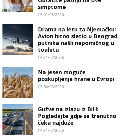
simptome
Posted
01/08/2026
on
Drama na letu za Njemačku:
Avion hitno sletio u Beograd,
putnika našli nepomičnog u
toaletu
Posted
31/07/2026
on
Na jesen moguće
poskupljenje hrane u Evropi
Posted
04/08/2026
on
Gužve na izlazu iz BiH:
Pogledajte gdje se trenutno
čeka najduže
Posted
31/07/2026
on