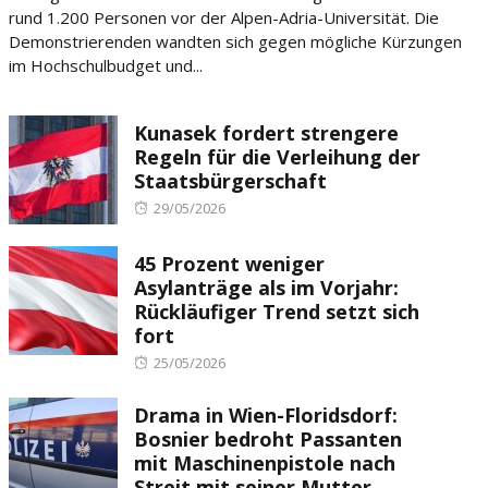
rund 1.200 Personen vor der Alpen-Adria-Universität. Die
Demonstrierenden wandten sich gegen mögliche Kürzungen
im Hochschulbudget und...
Kunasek fordert strengere
Regeln für die Verleihung der
Staatsbürgerschaft
Posted
29/05/2026
on
45 Prozent weniger
Asylanträge als im Vorjahr:
Rückläufiger Trend setzt sich
fort
Posted
25/05/2026
on
Drama in Wien-Floridsdorf:
Bosnier bedroht Passanten
mit Maschinenpistole nach
Streit mit seiner Mutter