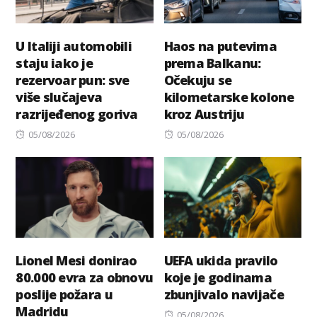
U Italiji automobili
Haos na putevima
staju iako je
prema Balkanu:
rezervoar pun: sve
Očekuju se
više slučajeva
kilometarske kolone
razrijeđenog goriva
kroz Austriju
Posted
Posted
05/08/2026
05/08/2026
on
on
Lionel Mesi donirao
UEFA ukida pravilo
80.000 evra za obnovu
koje je godinama
poslije požara u
zbunjivalo navijače
Madridu
Posted
05/08/2026