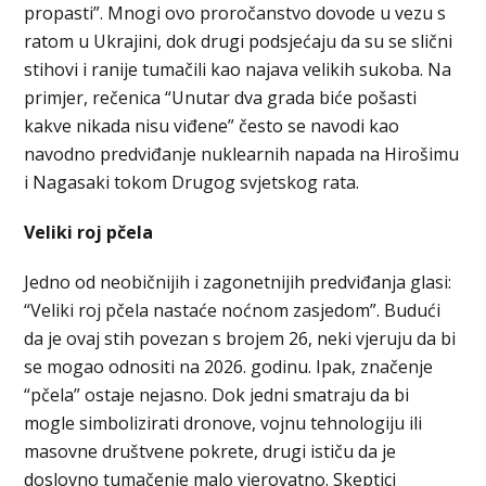
propasti”. Mnogi ovo proročanstvo dovode u vezu s
ratom u Ukrajini, dok drugi podsjećaju da su se slični
stihovi i ranije tumačili kao najava velikih sukoba. Na
primjer, rečenica “Unutar dva grada biće pošasti
kakve nikada nisu viđene” često se navodi kao
navodno predviđanje nuklearnih napada na Hirošimu
i Nagasaki tokom Drugog svjetskog rata.
Veliki roj pčela
Jedno od neobičnijih i zagonetnijih predviđanja glasi:
“Veliki roj pčela nastaće noćnom zasjedom”. Budući
da je ovaj stih povezan s brojem 26, neki vjeruju da bi
se mogao odnositi na 2026. godinu. Ipak, značenje
“pčela” ostaje nejasno. Dok jedni smatraju da bi
mogle simbolizirati dronove, vojnu tehnologiju ili
masovne društvene pokrete, drugi ističu da je
doslovno tumačenje malo vjerovatno. Skeptici