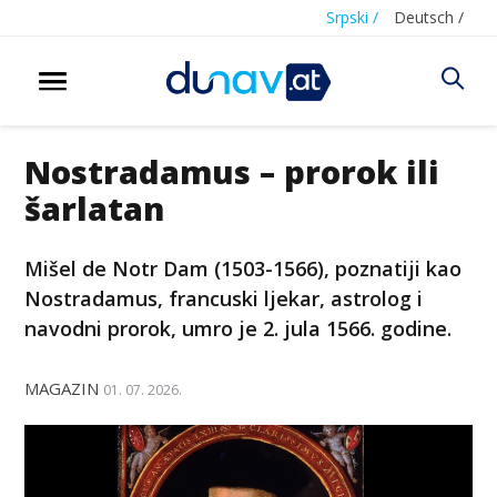
Srpski /
Deutsch /
Nostradamus – prorok ili
šarlatan
Mišel de Notr Dam (1503-1566), poznatiji kao
Nostradamus, francuski ljekar, astrolog i
navodni prorok, umro je 2. jula 1566. godine.
MAGAZIN
01. 07. 2026.