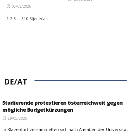
Posted
on
05/08/2026
on
1
2
3
…
810
Sljedeća »
DE/AT
Studierende protestieren österreichweit gegen
mögliche Budgetkürzungen
Posted
29/05/2026
on
In Klagenfurt versammelten sich nach Angaben der Universität