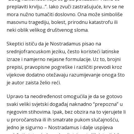
preplaviti krvlju…”. Iako zvuči zastrašujuće, krv se ne
mora nužno tumačiti doslovno. Ona može simboliše
masovnu tragediju, bolest, prirodnu katastrofu ili
neki oblik velikog društvenog sloma.
Skeptici ističu da je Nostradamus pisao na
srednjofrancuskom jeziku, često koristeći latinske
izraze i namjerno nejasne formulacije. Uz to, brojni
prepisi, pravopisne pogreške i različiti prevodi kroz
vijekove dodatno otežavaju razumijevanje onoga što
je autor zaista želio reći.
Upravo ta neodređenost omogućila je da se gotovo
svaki veliki svjetski događaj naknadno “prepozna” u
njegovim stihovima. Ipak, bez obzira na to vjerujete li
u proročanstva ili ih smatrate pukom slučajnošću,
jedno je sigurno – Nostradamus i dalje uspijeva