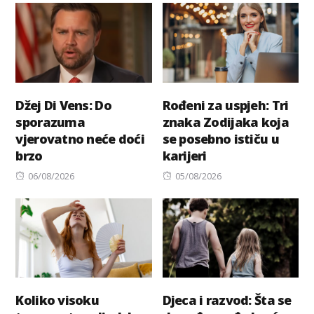
Džej Di Vens: Do
Rođeni za uspjeh: Tri
sporazuma
znaka Zodijaka koja
vjerovatno neće doći
se posebno ističu u
brzo
karijeri
Posted
Posted
06/08/2026
05/08/2026
on
on
Koliko visoku
Djeca i razvod: Šta se