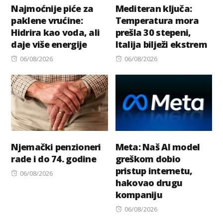
Najmoćnije piće za
Mediteran ključa:
paklene vrućine:
Temperatura mora
Hidrira kao voda, ali
prešla 30 stepeni,
daje više energije
Italija bilježi ekstrem
Posted
Posted
06/08/2026
06/08/2026
on
on
Njemački penzioneri
Meta: Naš AI model
rade i do 74. godine
greškom dobio
pristup internetu,
Posted
06/08/2026
hakovao drugu
on
kompaniju
Posted
06/08/2026
on