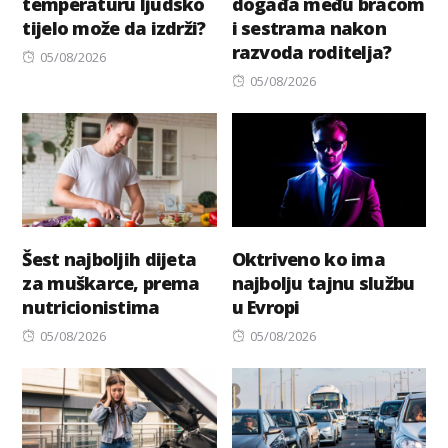
temperaturu ljudsko
događa među braćom
tijelo može da izdrži?
i sestrama nakon
razvoda roditelja?
Posted
05/08/2026
on
Posted
05/08/2026
on
Šest najboljih dijeta
Oktriveno ko ima
za muškarce, prema
najbolju tajnu službu
nutricionistima
u Evropi
Posted
Posted
05/08/2026
05/08/2026
on
on