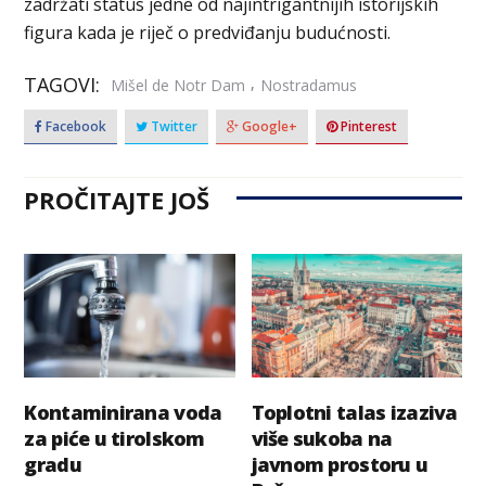
zadržati status jedne od najintrigantnijih istorijskih
figura kada je riječ o predviđanju budućnosti.
TAGOVI:
,
Mišel de Notr Dam
Nostradamus
Facebook
Twitter
Google+
Pinterest
PROČITAJTE JOŠ
Kontaminirana voda
Toplotni talas izaziva
za piće u tirolskom
više sukoba na
gradu
javnom prostoru u