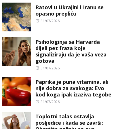
Ratovi u Ukrajini i Iranu se
opasno prepliću
Posted
31/07/2026
on
Psihologinja sa Harvarda
dijeli pet fraza koje
signaliziraju da je vaša veza
gotova
Posted
31/07/2026
on
Paprika je puna vitamina, ali
nije dobra za svakoga: Evo
kod koga ipak izaziva tegobe
Posted
31/07/2026
on
Toplotni talas ostavlja
posljedice i kada se završi:
Obratite pažnju na ove