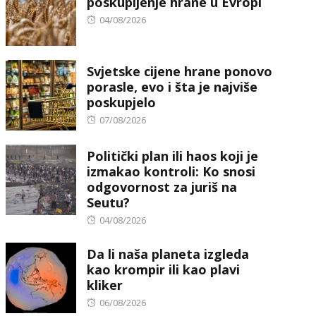
poskupljenje hrane u Evropi
Posted
04/08/2026
on
Svjetske cijene hrane ponovo
porasle, evo i šta je najviše
poskupjelo
Posted
07/08/2026
on
Politički plan ili haos koji je
izmakao kontroli: Ko snosi
odgovornost za juriš na
Seutu?
Posted
04/08/2026
on
Da li naša planeta izgleda
kao krompir ili kao plavi
kliker
Posted
06/08/2026