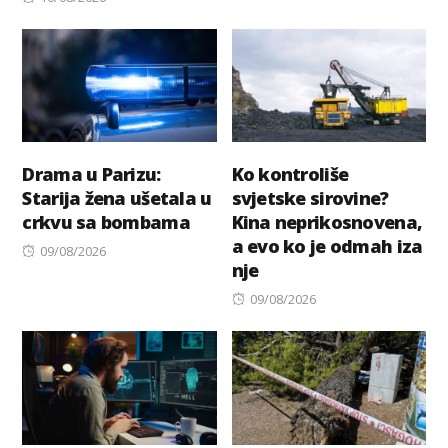
on
Drama u Parizu:
Ko kontroliše
Starija žena ušetala u
svjetske sirovine?
crkvu sa bombama
Kina neprikosnovena,
a evo ko je odmah iza
Posted
09/08/2026
nje
on
Posted
09/08/2026
on