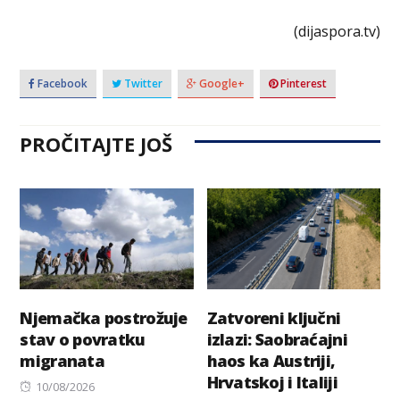
(dijaspora.tv)
Facebook
Twitter
Google+
Pinterest
PROČITAJTE JOŠ
Njemačka postrožuje
Zatvoreni ključni
stav o povratku
izlazi: Saobraćajni
migranata
haos ka Austriji,
Hrvatskoj i Italiji
Posted
10/08/2026