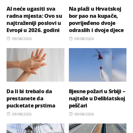
AI neće ugasiti sva
Na plaži u Hrvatskoj
radna mjesta: Ovo su
bor pao na kupače,
najtraženiji poslovi u
povrijeđeno dvoje
Evropi u 2026. godini
odraslih i dvoje djece
Posted
Posted
09/08/2026
09/08/2026
on
on
Da li bi trebalo da
Bjesne požari u Srbiji –
prestanete da
najteže u Deliblatskoj
pucketate prstima
peščari
Posted
Posted
09/08/2026
09/08/2026
on
on