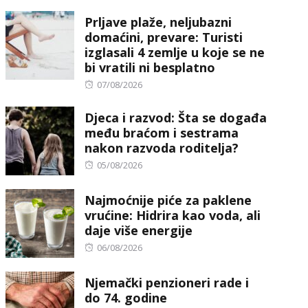
on
Prljave plaže, neljubazni
domaćini, prevare: Turisti
izglasali 4 zemlje u koje se ne
bi vratili ni besplatno
Posted
07/08/2026
on
Djeca i razvod: Šta se događa
među braćom i sestrama
nakon razvoda roditelja?
Posted
05/08/2026
on
Najmoćnije piće za paklene
vrućine: Hidrira kao voda, ali
daje više energije
Posted
06/08/2026
on
Njemački penzioneri rade i
do 74. godine