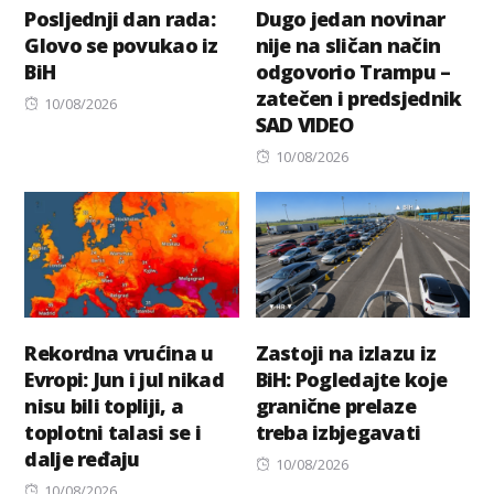
Posljednji dan rada:
Dugo jedan novinar
Glovo se povukao iz
nije na sličan način
BiH
odgovorio Trampu –
zatečen i predsjednik
Posted
10/08/2026
SAD VIDEO
on
Posted
10/08/2026
on
Rekordna vrućina u
Zastoji na izlazu iz
Evropi: Jun i jul nikad
BiH: Pogledajte koje
nisu bili topliji, a
granične prelaze
toplotni talasi se i
treba izbjegavati
dalje ređaju
Posted
10/08/2026
Posted
on
10/08/2026