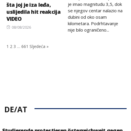
je imao magnitudu 3,5, dok
šta joj je iza leđa,
se njegov centar nalazio na
uslijedila hit reakcija
dubini od oko osam
VIDEO
kilometara. Podrhtavanje
Posted
08/08/2026
nije bilo ograničeno...
on
1
2
3
…
661
Sljedeća »
DE/AT
Studierende protestieren österreichweit gegen