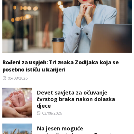
Rođeni za uspjeh: Tri znaka Zodijaka koja se
posebno ističu u karijeri
Posted
05/08/2026
on
Devet savjeta za očuvanje
čvrstog braka nakon dolaska
djece
Posted
03/08/2026
on
Na jesen moguće