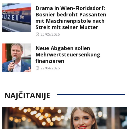
on
Drama in Wien-Floridsdorf:
Bosnier bedroht Passanten
mit Maschinenpistole nach
Streit mit seiner Mutter
Posted
25/05/2026
on
Neue Abgaben sollen
Mehrwertsteuersenkung
finanzieren
Posted
22/04/2026
on
NAJČITANIJE