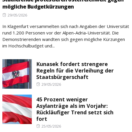
mögliche Budgetkürzungen
Posted
29/05/2026
on
In Klagenfurt versammelten sich nach Angaben der Universität
rund 1.200 Personen vor der Alpen-Adria-Universität. Die
Demonstrierenden wandten sich gegen mögliche Kürzungen
im Hochschulbudget und...
Kunasek fordert strengere
Regeln für die Verleihung der
Staatsbürgerschaft
Posted
29/05/2026
on
45 Prozent weniger
Asylanträge als im Vorjahr:
Rückläufiger Trend setzt sich
fort
Posted
25/05/2026