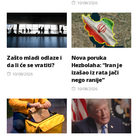
on
Posted
10/08/2026
on
Zašto mladi odlaze i
Nova poruka
da li će se vratiti?
Hezbolaha: “Iran je
izašao iz rata jači
Posted
10/08/2026
nego ranije”
on
Posted
10/08/2026
on