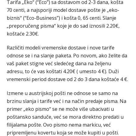
Tarifa „Eko“ (“Eco”) sa dostavom od 2-3 dana, košta
70 centi, a najsporiji model dostave pošte je „eko-
biznis“ (“Eco-Business”) i košta 0, 65 centi. Slanje
„preporučeng pisma“ koje je do sad iznosili 2.20€,
koštaće 2.30€.
Različiti modeli vremenske dostave i nove tarife
odnose se i na slanje paketa. Po novom, ako želite da
vaš paket stigne već sledećeg dana na željenu
adresu, to će vas koštati 4.20€ ( umesto 4 €). Duži
vremenski period dostave od 2 do 3 dana koštaće 4 €.
Izmene u austrijskoj pošti ne odnose se samo na
brzinu slanja i tarife već i na način predaje pisma. Na
primer „eko pismo“ se ne može više ubacivati u
poštansko sanduče, već se mora direktno predati u
filijalama pošte. Ovo pismo nema markicu, već
pripremljenu kovertu koja se može kupiti u pošti.