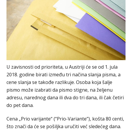
U zavisnosti od prioriteta, u Austriji će se od 1. jula
2018. godine birati između tri načina slanja pisma, a
cene slanja se takođe razlikuje. Osoba koja šalje
pismo može izabrati da pismo stigne, na željenu
adresu, narednog dana ili dva do tri dana, ili čak četiri
do pet dana.
Cena „Prio varijante“ (“Prio-Variante”), košta 80 centi,
što znači da će se pošiljka uručiti već sledećeg dana.