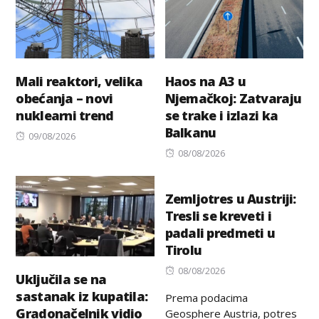
Mali reaktori, velika
Haos na A3 u
obećanja – novi
Njemačkoj: Zatvaraju
nuklearni trend
se trake i izlazi ka
Balkanu
Posted
09/08/2026
on
Posted
08/08/2026
on
Zemljotres u Austriji:
Tresli se kreveti i
padali predmeti u
Tirolu
Posted
08/08/2026
Uključila se na
on
sastanak iz kupatila:
Prema podacima
Gradonačelnik vidio
Geosphere Austria, potres