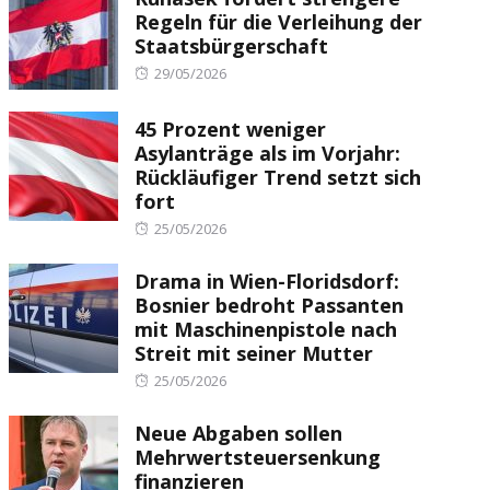
Regeln für die Verleihung der
Staatsbürgerschaft
Posted
29/05/2026
on
45 Prozent weniger
Asylanträge als im Vorjahr:
Rückläufiger Trend setzt sich
fort
Posted
25/05/2026
on
Drama in Wien-Floridsdorf:
Bosnier bedroht Passanten
mit Maschinenpistole nach
Streit mit seiner Mutter
Posted
25/05/2026
on
Neue Abgaben sollen
Mehrwertsteuersenkung
finanzieren