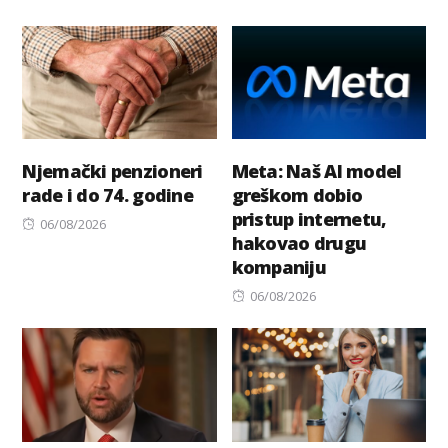
on
on
Njemački penzioneri
Meta: Naš AI model
rade i do 74. godine
greškom dobio
pristup internetu,
Posted
06/08/2026
hakovao drugu
on
kompaniju
Posted
06/08/2026
on