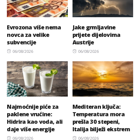
Evrozona više nema
Jake grmljavine
novca za velike
prijete dijelovima
subvencije
Austrije
Posted
Posted
06/08/2026
06/08/2026
on
on
Najmoćnije piće za
Mediteran ključa:
paklene vrućine:
Temperatura mora
Hidrira kao voda, ali
prešla 30 stepeni,
daje više energije
Italija bilježi ekstrem
Posted
Posted
06/08/2026
06/08/2026