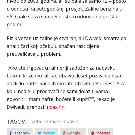
nivou od 2003. godine, ali su pale za samo 12,4 posto
u odnosu na petogodišnji prosjek. Zalihe benzina u
SAD pale su za samo 5 posto u odnosu na prošlu
godinu.
Rizik vezan uz zalihe je stvaran, ali Dwivedi smatra da
analitičari koji očekuju snažan rast cijena
preuveličavaju problem.
“Ako ste trgovac u rafineriji zadužen za nabavku,
tokom krize morali ste obaviti deset poziva da biste
došli do nafte. Sada ih morate obaviti pet ili šest. A za
koju nedjelju prodavači će sami dolaziti vama i
govoriti: ‘Imam nafte, hoćete li kupiti?’”, rekao je
Dwivedi, prenosi
Index.hr
.
TAGOVI:
,
nafta
Ormuski moreuz
Facebook
Twitter
Google+
Pinterest