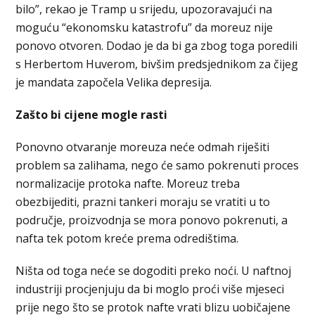
bilo”, rekao je Tramp u srijedu, upozoravajući na
moguću “ekonomsku katastrofu” da moreuz nije
ponovo otvoren. Dodao je da bi ga zbog toga poredili
s Herbertom Huverom, bivšim predsjednikom za čijeg
je mandata započela Velika depresija.
Zašto bi cijene mogle rasti
Ponovno otvaranje moreuza neće odmah riješiti
problem sa zalihama, nego će samo pokrenuti proces
normalizacije protoka nafte. Moreuz treba
obezbijediti, prazni tankeri moraju se vratiti u to
područje, proizvodnja se mora ponovo pokrenuti, a
nafta tek potom kreće prema odredištima.
Ništa od toga neće se dogoditi preko noći. U naftnoj
industriji procjenjuju da bi moglo proći više mjeseci
prije nego što se protok nafte vrati blizu uobičajene