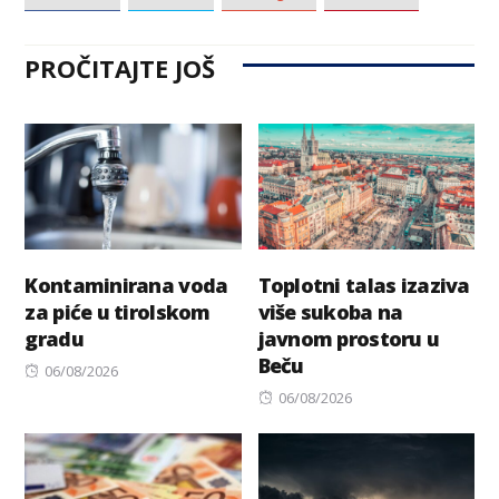
PROČITAJTE JOŠ
Kontaminirana voda
Toplotni talas izaziva
za piće u tirolskom
više sukoba na
gradu
javnom prostoru u
Beču
Posted
06/08/2026
on
Posted
06/08/2026
on