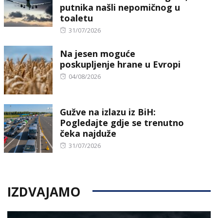
putnika našli nepomičnog u
toaletu
Posted
31/07/2026
on
Na jesen moguće
poskupljenje hrane u Evropi
Posted
04/08/2026
on
Gužve na izlazu iz BiH:
Pogledajte gdje se trenutno
čeka najduže
Posted
31/07/2026
on
IZDVAJAMO