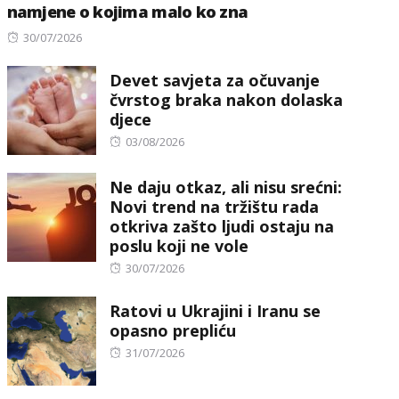
namjene o kojima malo ko zna
Posted
30/07/2026
on
Devet savjeta za očuvanje
čvrstog braka nakon dolaska
djece
Posted
03/08/2026
on
Ne daju otkaz, ali nisu srećni:
Novi trend na tržištu rada
otkriva zašto ljudi ostaju na
poslu koji ne vole
Posted
30/07/2026
on
Ratovi u Ukrajini i Iranu se
opasno prepliću
Posted
31/07/2026
on