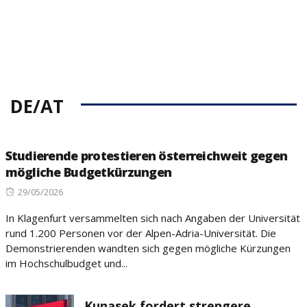
DE/AT
Studierende protestieren österreichweit gegen
mögliche Budgetkürzungen
Posted
29/05/2026
on
In Klagenfurt versammelten sich nach Angaben der Universität
rund 1.200 Personen vor der Alpen-Adria-Universität. Die
Demonstrierenden wandten sich gegen mögliche Kürzungen
im Hochschulbudget und...
Kunasek fordert strengere