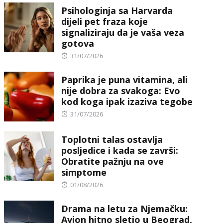
Psihologinja sa Harvarda
dijeli pet fraza koje
signaliziraju da je vaša veza
gotova
Posted
31/07/2026
on
Paprika je puna vitamina, ali
nije dobra za svakoga: Evo
kod koga ipak izaziva tegobe
Posted
31/07/2026
on
Toplotni talas ostavlja
posljedice i kada se završi:
Obratite pažnju na ove
simptome
Posted
01/08/2026
on
Drama na letu za Njemačku:
Avion hitno sletio u Beograd,