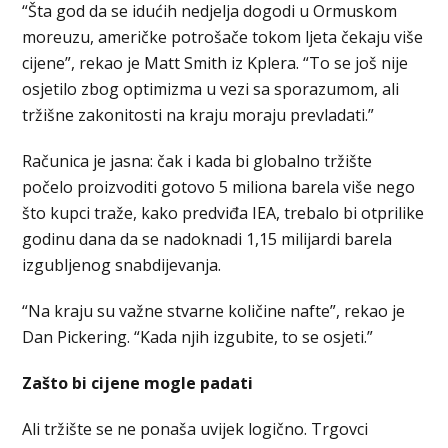
“Šta god da se idućih nedjelja dogodi u Ormuskom
moreuzu, američke potrošače tokom ljeta čekaju više
cijene”, rekao je Matt Smith iz Kplera. “To se još nije
osjetilo zbog optimizma u vezi sa sporazumom, ali
tržišne zakonitosti na kraju moraju prevladati.”
Računica je jasna: čak i kada bi globalno tržište
počelo proizvoditi gotovo 5 miliona barela više nego
što kupci traže, kako predviđa IEA, trebalo bi otprilike
godinu dana da se nadoknadi 1,15 milijardi barela
izgubljenog snabdijevanja.
“Na kraju su važne stvarne količine nafte”, rekao je
Dan Pickering. “Kada njih izgubite, to se osjeti.”
Zašto bi cijene mogle padati
Ali tržište se ne ponaša uvijek logično. Trgovci