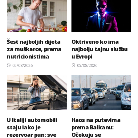
Šest najboljih dijeta
Oktriveno ko ima
za muškarce, prema
najbolju tajnu službu
nutricionistima
u Evropi
Posted
Posted
05/08/2026
05/08/2026
on
on
U Italiji automobili
Haos na putevima
staju iako je
prema Balkanu:
rezervoar pun: sve
Očekuju se