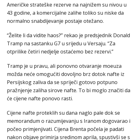
Američke strateške rezerve na najnižem su nivou u
43 godine, a komercijalne zalihe toliko su niske da
normalno snabdijevanje postaje otežano.
“Želite li da vidite haos?” rekao je predsjednik Donald
Tramp na sastanku G7 u srijedu u Versaju. “Za
otprilike četiri nedjelje ostaćemo bez rezervi.”
Tramp je u pravu, ali ponovno otvaranje moeuza
možda neće omogućiti dovoljno brz dotok nafte iz
Persijskog zaliva da se spriječi gotovo potpuno
pražnjenje zaliha sirove nafte. To bi moglo značiti da
će cijene nafte ponovo rasti.
Cijene nafte proteklih su dana naglo pale dok se
memorandum o razumijevanju s Iranom dogovarao i
počeo primjenjivati. Cijena Brenta počela je padati
nakon objave primirja sredinom aprila, spustivši se s