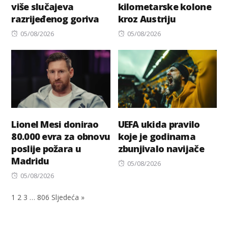
više slučajeva
kilometarske kolone
razrijeđenog goriva
kroz Austriju
Posted
Posted
05/08/2026
05/08/2026
on
on
Lionel Mesi donirao
UEFA ukida pravilo
80.000 evra za obnovu
koje je godinama
poslije požara u
zbunjivalo navijače
Madridu
Posted
05/08/2026
Posted
on
05/08/2026
on
1
2
3
…
806
Sljedeća »