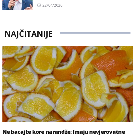
Posted
22/04/2026
on
NAJČITANIJE
Ne bacajte kore narandže: Imaju nevjerovatne