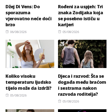
Džej Di Vens: Do
Rođeni za uspjeh: Tri
sporazuma
znaka Zodijaka koja
vjerovatno neće doći
se posebno ističu u
brzo
karijeri
Posted
Posted
06/08/2026
05/08/2026
on
on
Koliko visoku
Djeca i razvod: Šta se
temperaturu ljudsko
događa među braćom
tijelo može da izdrži?
i sestrama nakon
razvoda roditelja?
Posted
05/08/2026
on
Posted
05/08/2026
on