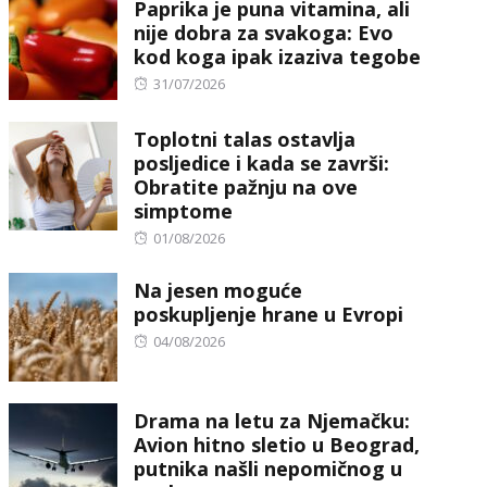
Paprika je puna vitamina, ali
nije dobra za svakoga: Evo
kod koga ipak izaziva tegobe
Posted
31/07/2026
on
Toplotni talas ostavlja
posljedice i kada se završi:
Obratite pažnju na ove
simptome
Posted
01/08/2026
on
Na jesen moguće
poskupljenje hrane u Evropi
Posted
04/08/2026
on
Drama na letu za Njemačku:
Avion hitno sletio u Beograd,
putnika našli nepomičnog u