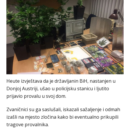
Heute izvještava da je državljanin BiH, nastanjen u
Donjoj Austriji, ušao u policijsku stanicu i ljutito
prijavio provalu u svoj dom.
Zvaničnici su ga saslušali, iskazali sažaljenje i odmah
izašli na mjesto zločina kako bi eventualno prikupili
tragove provalnika.