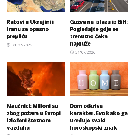
Ratovi u Ukrajini i
Gužve na izlazu iz BiH:
Iranu se opasno
Pogledajte gdje se
prepliću
trenutno čeka
najduže
Posted
31/07/2026
on
Posted
31/07/2026
on
Naučnici: Milioni su
Dom otkriva
zbog požara u Evropi
karakter. Evo kako ga
izloženi štetnom
uređuje svaki
vazduhu
horoskopski znak