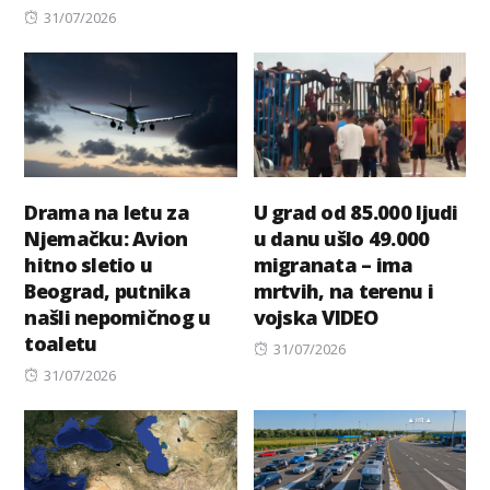
Posted
31/07/2026
on
Drama na letu za
U grad od 85.000 ljudi
Njemačku: Avion
u danu ušlo 49.000
hitno sletio u
migranata – ima
Beograd, putnika
mrtvih, na terenu i
našli nepomičnog u
vojska VIDEO
toaletu
Posted
31/07/2026
Posted
on
31/07/2026
on