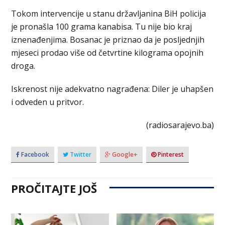
Tokom intervencije u stanu državljanina BiH policija
je pronašla 100 grama kanabisa. Tu nije bio kraj
iznenađenjima. Bosanac je priznao da je posljednjih
mjeseci prodao više od četvrtine kilograma opojnih
droga.
Iskrenost nije adekvatno nagrađena: Diler je uhapšen
i odveden u pritvor.
(radiosarajevo.ba)
Facebook
Twitter
Google+
Pinterest
PROČITAJTE JOŠ