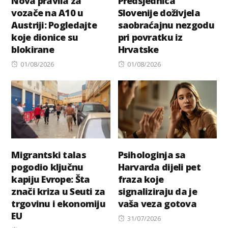
Nova pravila za
Predsjednica
vozače na A10 u
Slovenije doživjela
Austriji: Pogledajte
saobraćajnu nezgodu
koje dionice su
pri povratku iz
blokirane
Hrvatske
Posted
Posted
01/08/2026
01/08/2026
on
on
Migrantski talas
Psihologinja sa
pogodio ključnu
Harvarda dijeli pet
kapiju Evrope: Šta
fraza koje
znači kriza u Seuti za
signaliziraju da je
trgovinu i ekonomiju
vaša veza gotova
EU
Posted
31/07/2026