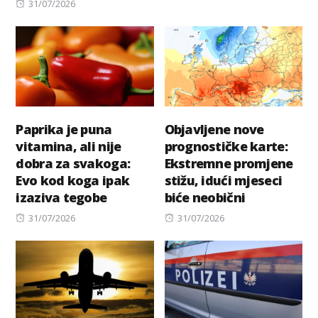
Posted
on
31/07/2026
on
Paprika je puna
Objavljene nove
vitamina, ali nije
prognostičke karte:
dobra za svakoga:
Ekstremne promjene
Evo kod koga ipak
stižu, idući mjeseci
izaziva tegobe
biće neobični
Posted
Posted
31/07/2026
31/07/2026
on
on