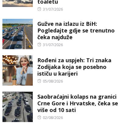
toaletu
Posted
31/07/2026
on
Gužve na izlazu iz BiH:
Pogledajte gdje se trenutno
čeka najduže
Posted
31/07/2026
on
Rođeni za uspjeh: Tri znaka
Zodijaka koja se posebno
ističu u karijeri
Posted
05/08/2026
on
Saobraćajni kolaps na granici
Crne Gore i Hrvatske, čeka se
više od 10 sati
Posted
02/08/2026
on