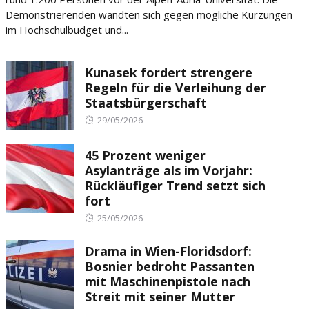
Demonstrierenden wandten sich gegen mögliche Kürzungen
im Hochschulbudget und...
Kunasek fordert strengere
Regeln für die Verleihung der
Staatsbürgerschaft
Posted
29/05/2026
on
45 Prozent weniger
Asylanträge als im Vorjahr:
Rückläufiger Trend setzt sich
fort
Posted
25/05/2026
on
Drama in Wien-Floridsdorf:
Bosnier bedroht Passanten
mit Maschinenpistole nach
Streit mit seiner Mutter