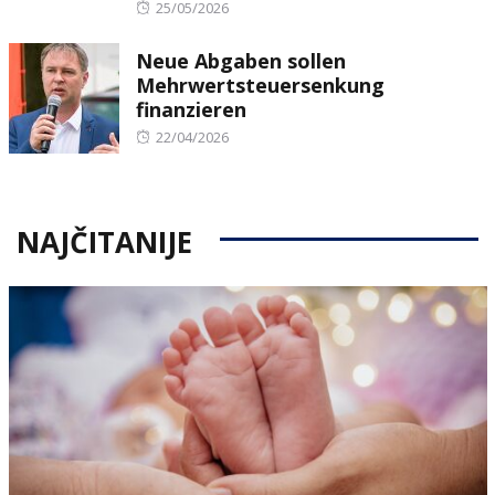
Posted
25/05/2026
on
Neue Abgaben sollen
Mehrwertsteuersenkung
finanzieren
Posted
22/04/2026
on
NAJČITANIJE