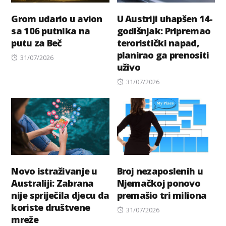
Grom udario u avion
U Austriji uhapšen 14-
sa 106 putnika na
godišnjak: Pripremao
putu za Beč
teroristički napad,
planirao ga prenositi
Posted
31/07/2026
uživo
on
Posted
31/07/2026
on
Novo istraživanje u
Broj nezaposlenih u
Australiji: Zabrana
Njemačkoj ponovo
nije spriječila djecu da
premašio tri miliona
koriste društvene
Posted
31/07/2026
mreže
on