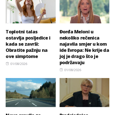
Toplotni talas
Đorđa Meloni u
ostavlja posljedice i
nekoliko rečenica
kada se završi:
najavila smjer u kom
Obratite pažnju na
ide Evropa: Ne krije da
ove simptome
joj je drago što je
podržavaju
Posted
01/08/2026
on
Posted
01/08/2026
on