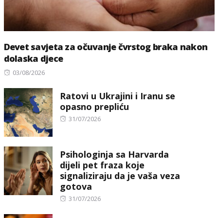
Devet savjeta za očuvanje čvrstog braka nakon
dolaska djece
Posted
03/08/2026
on
Ratovi u Ukrajini i Iranu se
opasno prepliću
Posted
31/07/2026
on
Psihologinja sa Harvarda
dijeli pet fraza koje
signaliziraju da je vaša veza
gotova
Posted
31/07/2026
on