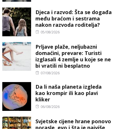
on
Djeca i razvod: Šta se događa
među braćom i sestrama
nakon razvoda roditelja?
Posted
05/08/2026
on
Prljave plaže, neljubazni
domaćini, prevare: Turisti
izglasali 4 zemlje u koje se ne
bi vratili ni besplatno
Posted
07/08/2026
on
Da li naša planeta izgleda
kao krompir ili kao plavi
kliker
Posted
06/08/2026
on
Svjetske cijene hrane ponovo
porasle, evo i šta je najviše