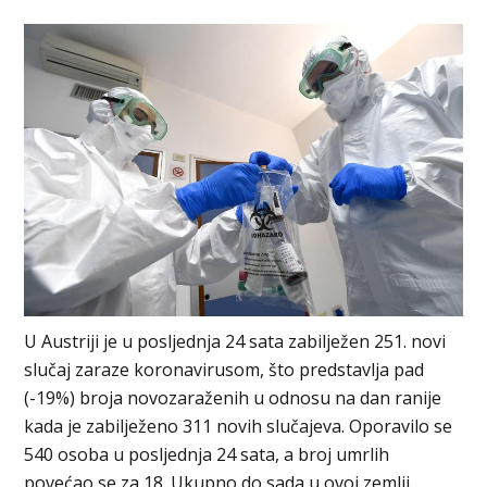
U Austriji je u posljednja 24 sata zabilježen 251. novi
slučaj zaraze koronavirusom, što predstavlja pad
(-19%) broja novozaraženih u odnosu na dan ranije
kada je zabilježeno 311 novih slučajeva. Oporavilo se
540 osoba u posljednja 24 sata, a broj umrlih
povećao se za 18. Ukupno do sada u ovoj zemlji