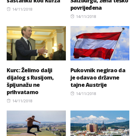
sastanku kod Kurza
Salzburgu, žena teško
povrijeđena
Posted
14/11/2018
on
Posted
14/11/2018
on
Kurc: Želimo dalji
Pukovnik negirao da
dijalog s Rusijom,
je odavao državne
špijunažu ne
tajne Austrije
prihvatamo
Posted
14/11/2018
Posted
on
14/11/2018
on