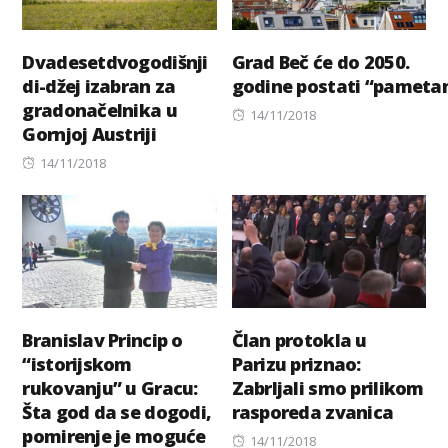
Dvadesetdvogodišnji
Grad Beč će do 2050.
di-džej izabran za
godine postati “pameta
gradonačelnika u
Posted
14/11/2018
Gornjoj Austriji
on
Posted
14/11/2018
on
Branislav Princip o
Član protokla u
“istorijskom
Parizu priznao:
rukovanju” u Gracu:
Zabrljali smo prilikom
Šta god da se dogodi,
rasporeda zvanica
pomirenje je moguće
Posted
14/11/2018