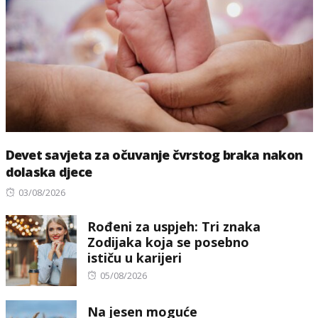
Devet savjeta za očuvanje čvrstog braka nakon
dolaska djece
Posted
03/08/2026
on
Rođeni za uspjeh: Tri znaka
Zodijaka koja se posebno
ističu u karijeri
Posted
05/08/2026
on
Na jesen moguće