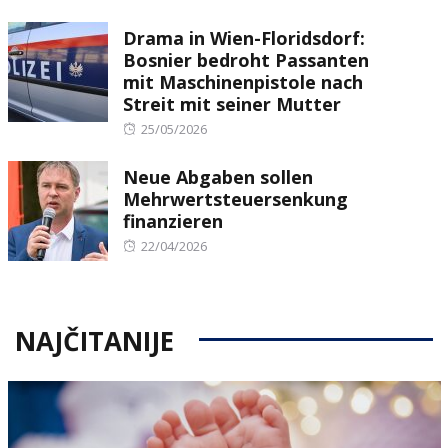
on
Drama in Wien-Floridsdorf:
Bosnier bedroht Passanten
mit Maschinenpistole nach
Streit mit seiner Mutter
Posted
25/05/2026
on
Neue Abgaben sollen
Mehrwertsteuersenkung
finanzieren
Posted
22/04/2026
on
NAJČITANIJE