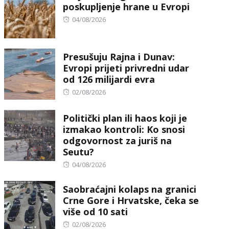
poskupljenje hrane u Evropi
Posted
04/08/2026
on
Presušuju Rajna i Dunav:
Evropi prijeti privredni udar
od 126 milijardi evra
Posted
02/08/2026
on
Politički plan ili haos koji je
izmakao kontroli: Ko snosi
odgovornost za juriš na
Seutu?
Posted
04/08/2026
on
Saobraćajni kolaps na granici
Crne Gore i Hrvatske, čeka se
više od 10 sati
Posted
02/08/2026