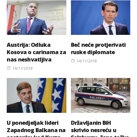
Austrija: Odluka
Beč neće protjerivati
Kosova o carinama za
ruske diplomate
nas neshvatljiva
Posted
14/11/2018
Posted
on
14/11/2018
on
U ponedjeljak lideri
Državljanin BiH
Zapadnog Balkana na
skrivio nesreću u