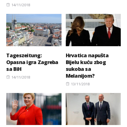
Posted
on
14/11/2018
on
Tageszeitung:
Hrvatica napušta
Opasna igra Zagreba
Bijelu kuću zbog
sa BiH
sukoba sa
Melanijom?
Posted
14/11/2018
on
Posted
13/11/2018
on