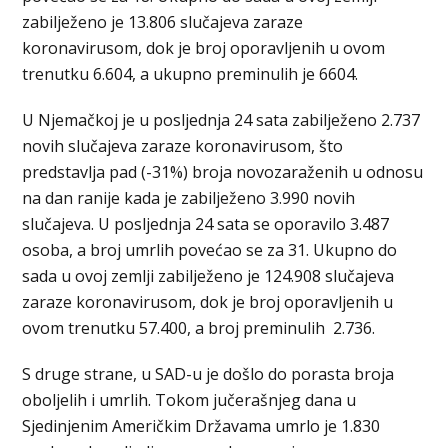
zabilježeno je 13.806 slučajeva zaraze
koronavirusom, dok je broj oporavljenih u ovom
trenutku 6.604, a ukupno preminulih je 6604.
U Njemačkoj je u posljednja 24 sata zabilježeno 2.737
novih slučajeva zaraze koronavirusom, što
predstavlja pad (-31%) broja novozaraženih u odnosu
na dan ranije kada je zabilježeno 3.990 novih
slučajeva. U posljednja 24 sata se oporavilo 3.487
osoba, a broj umrlih povećao se za 31. Ukupno do
sada u ovoj zemlji zabilježeno je 124.908 slučajeva
zaraze koronavirusom, dok je broj oporavljenih u
ovom trenutku 57.400, a broj preminulih 2.736.
S druge strane, u SAD-u je došlo do porasta broja
oboljelih i umrlih. Tokom jučerašnjeg dana u
Sjedinjenim Američkim Državama umrlo je 1.830