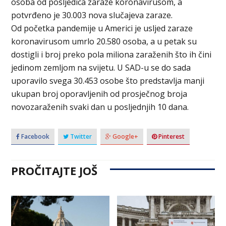
osoba od posljedica zaraze koronavirusom, a
potvrđeno je 30.003 nova slučajeva zaraze.
Od početka pandemije u Americi je usljed zaraze
koronavirusom umrlo 20.580 osoba, a u petak su
dostigli i broj preko pola miliona zaraženih što ih čini
jedinom zemljom na svijetu. U SAD-u se do sada
uporavilo svega 30.453 osobe što predstavlja manji
ukupan broj oporavljenih od prosječnog broja
novozaraženih svaki dan u posljednjih 10 dana.
Facebook
Twitter
Google+
Pinterest
PROČITAJTE JOŠ