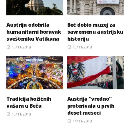
Austrija odobrila
Beč dobio muzej za
humanitarni boravak
savremenu austrijsku
svešteniku Vatikana
historiju
Posted
Posted
15/11/2018
15/11/2018
on
on
Tradicija božićnih
Austrija “vredno”
vašara u Beču
proterivala u prvih
deset meseci
Posted
15/11/2018
on
Posted
14/11/2018
on