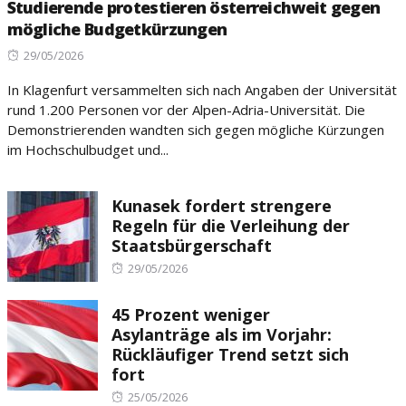
Studierende protestieren österreichweit gegen
mögliche Budgetkürzungen
Posted
29/05/2026
on
In Klagenfurt versammelten sich nach Angaben der Universität
rund 1.200 Personen vor der Alpen-Adria-Universität. Die
Demonstrierenden wandten sich gegen mögliche Kürzungen
im Hochschulbudget und...
Kunasek fordert strengere
Regeln für die Verleihung der
Staatsbürgerschaft
Posted
29/05/2026
on
45 Prozent weniger
Asylanträge als im Vorjahr:
Rückläufiger Trend setzt sich
fort
Posted
25/05/2026