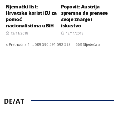
Njemački list:
Popović: Austrija
Hrvatska koristi EU za
spremna da prenese
pomoć
svoje znanje i
nacionalistima u BiH
iskustvo
Posted
Posted
13/11/2018
13/11/2018
on
on
« Prethodna
1
…
589
590
591
592
593
…
663
Sljedeća »
DE/AT