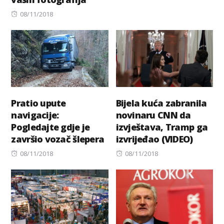
Posted
08/11/2018
on
Pratio upute
Bijela kuća zabranila
navigacije:
novinaru CNN da
Pogledajte gdje je
izvještava, Tramp ga
završio vozač šlepera
izvrijeđao (VIDEO)
Posted
Posted
08/11/2018
08/11/2018
on
on