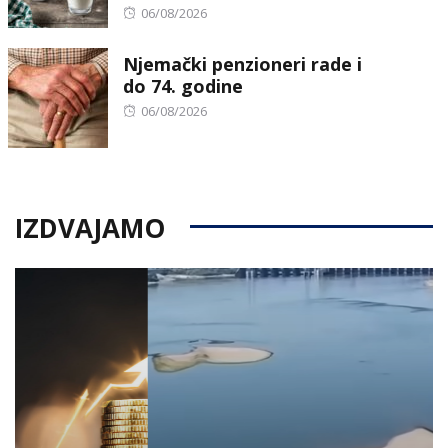
Posted
06/08/2026
on
Njemački penzioneri rade i
do 74. godine
Posted
06/08/2026
on
IZDVAJAMO