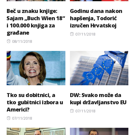
Beč u znaku knjige:
Godinu dana nakon
Sajam „Buch Wien 18“
hapšenja, Todorić
i 100.000 knjiga za
izručen Hrvatskoj
građane
Posted
07/11/2018
Posted
on
08/11/2018
on
Tko su dobitnici, a
DW: Svako može da
tko gubitnici izbora u
kupi državljanstvo EU
Americi?
Posted
07/11/2018
Posted
on
07/11/2018
on