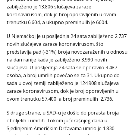
zabilježeno je 13.806 slučajeva zaraze
koronavirusom, dok je broj oporavljenih u ovom
trenutku 6.604, a ukupno preminulih je 6604.
U Njemačkoj je u posljednja 24 sata zabilježeno 2.737
novih slučajeva zaraze koronavirusom, što
predstavlja pad (-31%) broja novozaraženih u odnosu
na dan ranije kada je zabilježeno 3.990 novih
slučajeva. U posljednja 24 sata se oporavilo 3.487
osoba, a broj umrlih povećao se za 31. Ukupno do
sada u ovoj zemlji zabilježeno je 124.908 slučajeva
zaraze koronavirusom, dok je broj oporavljenih u
ovom trenutku 57.400, a broj preminulih 2.736.
S druge strane, u SAD-u je došlo do porasta broja
oboljelih i umrlih. Tokom jučerašnjeg dana u
Sjedinjenim Američkim Državama umrlo je 1.830