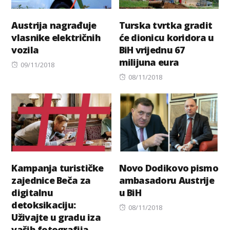
Austrija nagrađuje
Turska tvrtka gradit
vlasnike električnih
će dionicu koridora u
vozila
BiH vrijednu 67
milijuna eura
Posted
09/11/2018
on
Posted
08/11/2018
on
Kampanja turističke
Novo Dodikovo pismo
zajednice Beča za
ambasadoru Austrije
digitalnu
u BiH
detoksikaciju:
Posted
08/11/2018
Uživajte u gradu iza
on
vaših fotografija