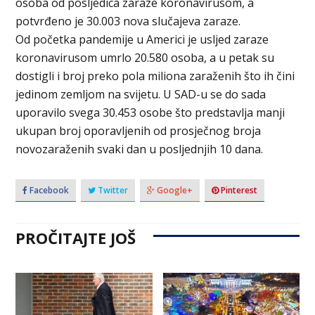
osoba od posljedica zaraze koronavirusom, a
potvrđeno je 30.003 nova slučajeva zaraze.
Od početka pandemije u Americi je usljed zaraze
koronavirusom umrlo 20.580 osoba, a u petak su
dostigli i broj preko pola miliona zaraženih što ih čini
jedinom zemljom na svijetu. U SAD-u se do sada
uporavilo svega 30.453 osobe što predstavlja manji
ukupan broj oporavljenih od prosječnog broja
novozaraženih svaki dan u posljednjih 10 dana.
Facebook
Twitter
Google+
Pinterest
PROČITAJTE JOŠ