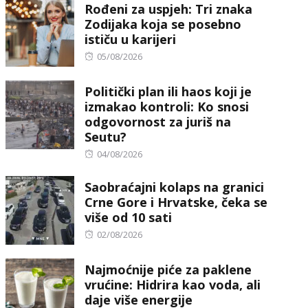
Rođeni za uspjeh: Tri znaka
Zodijaka koja se posebno
ističu u karijeri
Posted
05/08/2026
on
Politički plan ili haos koji je
izmakao kontroli: Ko snosi
odgovornost za juriš na
Seutu?
Posted
04/08/2026
on
Saobraćajni kolaps na granici
Crne Gore i Hrvatske, čeka se
više od 10 sati
Posted
02/08/2026
on
Najmoćnije piće za paklene
vrućine: Hidrira kao voda, ali
daje više energije