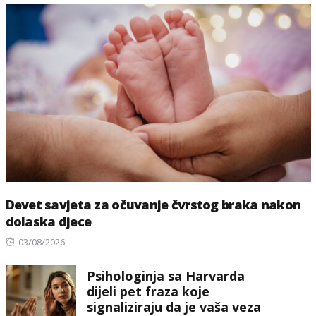
Devet savjeta za očuvanje čvrstog braka nakon
dolaska djece
Posted
03/08/2026
on
Psihologinja sa Harvarda
dijeli pet fraza koje
signaliziraju da je vaša veza