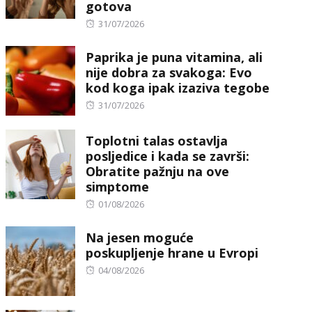
gotova
Posted
31/07/2026
on
Paprika je puna vitamina, ali
nije dobra za svakoga: Evo
kod koga ipak izaziva tegobe
Posted
31/07/2026
on
Toplotni talas ostavlja
posljedice i kada se završi:
Obratite pažnju na ove
simptome
Posted
01/08/2026
on
Na jesen moguće
poskupljenje hrane u Evropi
Posted
04/08/2026
on