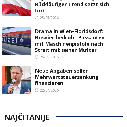
Rückläufiger Trend setzt sich
fort
Posted
25/05/2026
on
Drama in Wien-Floridsdorf:
Bosnier bedroht Passanten
mit Maschinenpistole nach
Streit mit seiner Mutter
Posted
25/05/2026
on
Neue Abgaben sollen
Mehrwertsteuersenkung
finanzieren
Posted
22/04/2026
on
NAJČITANIJE