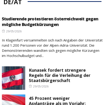
DE/AT
Studierende protestieren österreichweit gegen
mögliche Budgetkürzungen
Posted
29/05/2026
on
In Klagenfurt versammelten sich nach Angaben der Universität
rund 1.200 Personen vor der Alpen-Adria-Universität. Die
Demonstrierenden wandten sich gegen mögliche Kürzungen
im Hochschulbudget und...
Kunasek fordert strengere
Regeln für die Verleihung der
Staatsbürgerschaft
Posted
29/05/2026
on
45 Prozent weniger
Asylanträge als im Vorjahr: