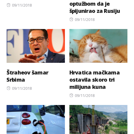
optužbom da je
Posted
09/11/2018
špijunirao za Rusiju
on
Posted
09/11/2018
on
Štraheov šamar
Hrvatica mačkama
Srbima
ostavila skoro tri
milijuna kuna
Posted
09/11/2018
on
Posted
09/11/2018
on