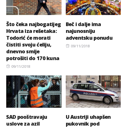
Što čeka najbogatijeg
Beč i dalje ima
Hrvata iza rešetaka:
najunosniju
Todorić će morati
adventsku ponudu
čistiti svoju ćeliju,
Posted
09/11/2018
dnevno smije
on
potrošiti do 170 kuna
Posted
09/11/2018
on
SAD pooštravaju
U Austriji uhapšen
uslove za azil
pukovnik pod