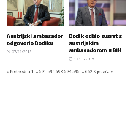
Austrijski ambasador
Dodik odbio susret s
odgovorio Dodiku
austrijskim
ambasadorom u BiH
Posted
07/11/2018
on
Posted
07/11/2018
on
« Prethodna
1
…
591
592
593
594
595
…
662
Sljedeća »