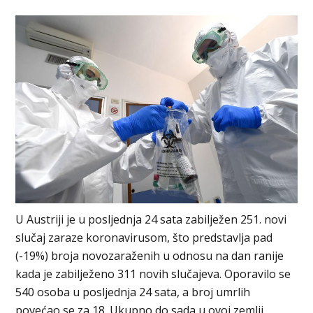
U Austriji je u posljednja 24 sata zabilježen 251. novi
slučaj zaraze koronavirusom, što predstavlja pad
(-19%) broja novozaraženih u odnosu na dan ranije
kada je zabilježeno 311 novih slučajeva. Oporavilo se
540 osoba u posljednja 24 sata, a broj umrlih
povećao se za 18. Ukupno do sada u ovoj zemlji