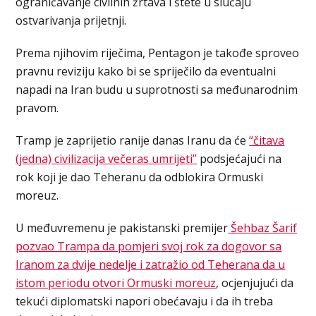
ograničavanje civilnih žrtava i štete u slučaju
ostvarivanja prijetnji.
Prema njihovim riječima, Pentagon je takođe sproveo
pravnu reviziju kako bi se spriječilo da eventualni
napadi na Iran budu u suprotnosti sa međunarodnim
pravom.
Tramp je zaprijetio ranije danas Iranu da će
“čitava
(jedna) civilizacija večeras umrijeti”
podsjećajući na
rok koji je dao Teheranu da odblokira Ormuski
moreuz.
U međuvremenu je pakistanski premijer
Šehbaz Šarif
pozvao Trampa da pomjeri svoj rok za dogovor sa
Iranom za dvije nedelje i zatražio od Teherana da u
istom periodu otvori Ormuski moreuz
, ocjenjujući da
tekući diplomatski napori obećavaju i da ih treba