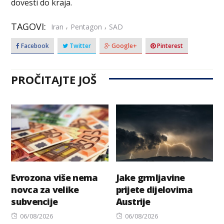
dovesti do kraja.
TAGOVI:
,
,
Iran
Pentagon
SAD
Facebook
Twitter
Google+
Pinterest
PROČITAJTE JOŠ
Evrozona više nema
Jake grmljavine
novca za velike
prijete dijelovima
subvencije
Austrije
Posted
Posted
06/08/2026
06/08/2026