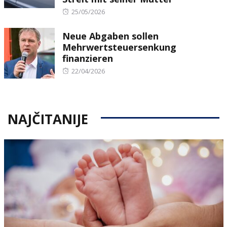
Posted
25/05/2026
on
Neue Abgaben sollen
Mehrwertsteuersenkung
finanzieren
Posted
22/04/2026
on
NAJČITANIJE