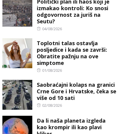
Politički plan ili haos koji je
izmakao kontroli: Ko snosi
odgovornost za juriš na
Seutu?
Posted
04/08/2026
on
Toplotni talas ostavlja
posljedice i kada se završi:
Obratite pažnju na ove
simptome
Posted
01/08/2026
on
Saobraćajni kolaps na granici
Crne Gore i Hrvatske, čeka se
više od 10 sati
Posted
02/08/2026
on
Da li naša planeta izgleda
kao krompir ili kao plavi
kliker