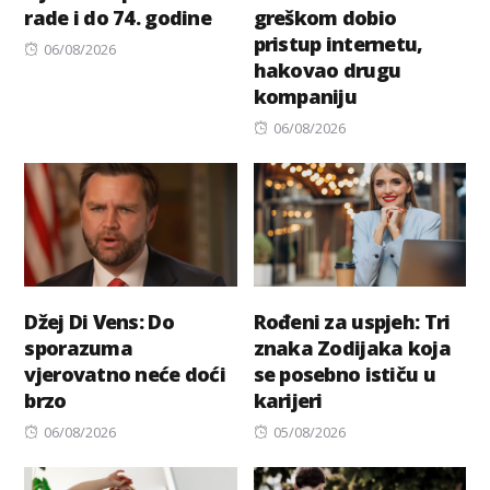
rade i do 74. godine
greškom dobio
pristup internetu,
Posted
06/08/2026
hakovao drugu
on
kompaniju
Posted
06/08/2026
on
Džej Di Vens: Do
Rođeni za uspjeh: Tri
sporazuma
znaka Zodijaka koja
vjerovatno neće doći
se posebno ističu u
brzo
karijeri
Posted
Posted
06/08/2026
05/08/2026
on
on