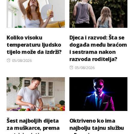
Koliko visoku
Djeca i razvod: Šta se
temperaturu ljudsko
događa među braćom
tijelo može da izdrži?
i sestrama nakon
razvoda roditelja?
Posted
05/08/2026
on
Posted
05/08/2026
on
Šest najboljih dijeta
Oktriveno ko ima
za muškarce, prema
najbolju tajnu službu