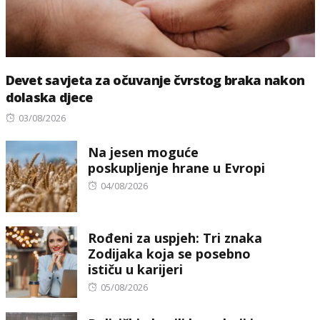
Devet savjeta za očuvanje čvrstog braka nakon
dolaska djece
Posted
03/08/2026
on
Na jesen moguće
poskupljenje hrane u Evropi
Posted
04/08/2026
on
Rođeni za uspjeh: Tri znaka
Zodijaka koja se posebno
ističu u karijeri
Posted
05/08/2026
on