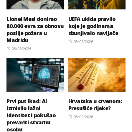
Lionel Mesi donirao
UEFA ukida pravilo
80.000 evra za obnovu
koje je godinama
poslije požara u
zbunjivalo navijače
Madridu
Posted
05/08/2026
Posted
on
05/08/2026
on
Prvi put ikad: AI
Hrvatska u crvenom:
izmislio lažni
Presušiće rijeke?
identitet i pokušao
Posted
05/08/2026
prevariti stvarnu
on
osobu