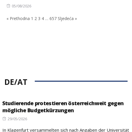
Posted
05/08/2026
on
« Prethodna
1
2
3
4
…
657
Sljedeća »
DE/AT
Studierende protestieren österreichweit gegen
mögliche Budgetkürzungen
Posted
29/05/2026
on
In Klagenfurt versammelten sich nach Angaben der Universität