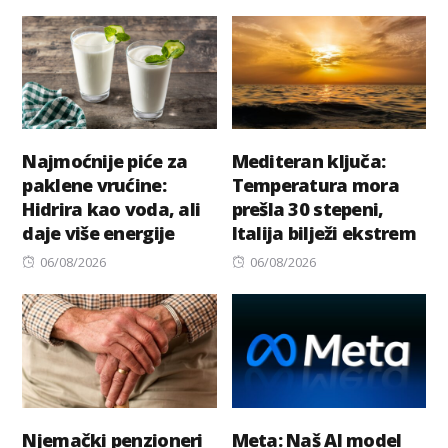
on
on
Najmoćnije piće za
Mediteran ključa:
paklene vrućine:
Temperatura mora
Hidrira kao voda, ali
prešla 30 stepeni,
daje više energije
Italija bilježi ekstrem
Posted
Posted
06/08/2026
06/08/2026
on
on
Njemački penzioneri
Meta: Naš AI model