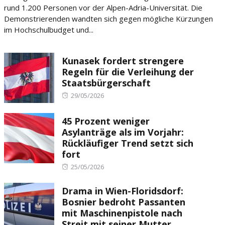
rund 1.200 Personen vor der Alpen-Adria-Universität. Die
Demonstrierenden wandten sich gegen mögliche Kürzungen
im Hochschulbudget und...
Kunasek fordert strengere
Regeln für die Verleihung der
Staatsbürgerschaft
Posted
29/05/2026
on
45 Prozent weniger
Asylanträge als im Vorjahr:
Rückläufiger Trend setzt sich
fort
Posted
25/05/2026
on
Drama in Wien-Floridsdorf:
Bosnier bedroht Passanten
mit Maschinenpistole nach
Streit mit seiner Mutter