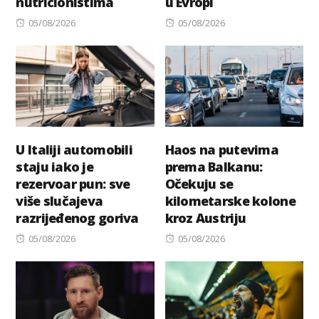
nutricionistima
u Evropi
Posted
Posted
05/08/2026
05/08/2026
on
on
U Italiji automobili
Haos na putevima
staju iako je
prema Balkanu:
rezervoar pun: sve
Očekuju se
više slučajeva
kilometarske kolone
razrijeđenog goriva
kroz Austriju
Posted
Posted
05/08/2026
05/08/2026
on
on