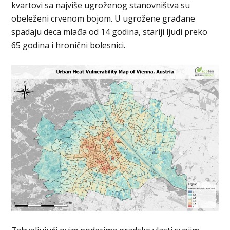
kvartovi sa najviše ugroženog stanovništva su
obeleženi crvenom bojom. U ugrožene građane
spadaju deca mlađa od 14 godina, stariji ljudi preko
65 godina i hronični bolesnici.