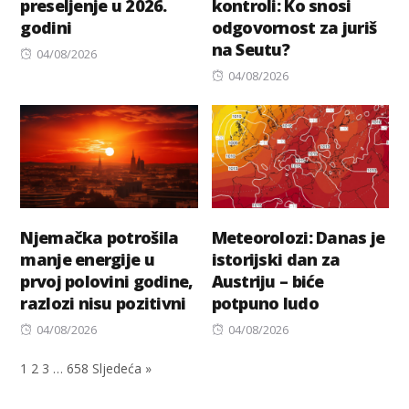
preseljenje u 2026.
kontroli: Ko snosi
godini
odgovornost za juriš
na Seutu?
Posted
04/08/2026
on
Posted
04/08/2026
on
Njemačka potrošila
Meteorolozi: Danas je
manje energije u
istorijski dan za
prvoj polovini godine,
Austriju – biće
razlozi nisu pozitivni
potpuno ludo
Posted
Posted
04/08/2026
04/08/2026
on
on
1
2
3
…
658
Sljedeća »