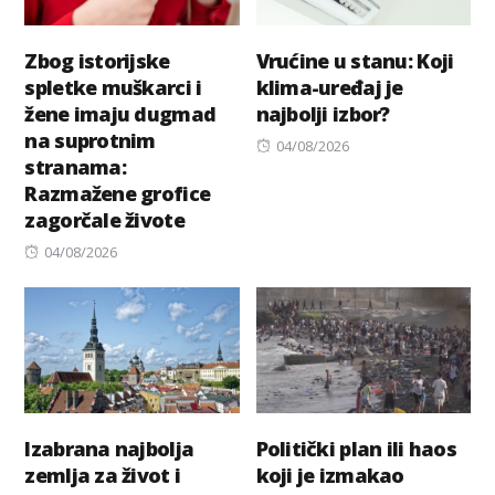
Zbog istorijske
Vrućine u stanu: Koji
spletke muškarci i
klima-uređaj je
žene imaju dugmad
najbolji izbor?
na suprotnim
Posted
04/08/2026
stranama:
on
Razmažene grofice
zagorčale živote
Posted
04/08/2026
on
Izabrana najbolja
Politički plan ili haos
zemlja za život i
koji je izmakao