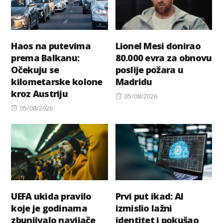
Haos na putevima
Lionel Mesi donirao
prema Balkanu:
80.000 evra za obnovu
Očekuju se
poslije požara u
kilometarske kolone
Madridu
kroz Austriju
Posted
05/08/2026
Posted
on
05/08/2026
on
UEFA ukida pravilo
Prvi put ikad: AI
koje je godinama
izmislio lažni
zbunjivalo navijače
identitet i pokušao