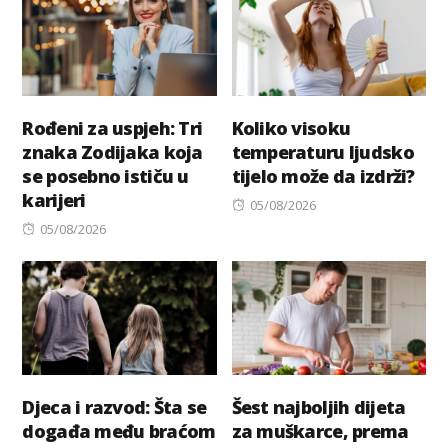
Rođeni za uspjeh: Tri
Koliko visoku
znaka Zodijaka koja
temperaturu ljudsko
se posebno ističu u
tijelo može da izdrži?
karijeri
Posted
05/08/2026
Posted
on
05/08/2026
on
Djeca i razvod: Šta se
Šest najboljih dijeta
događa među braćom
za muškarce, prema