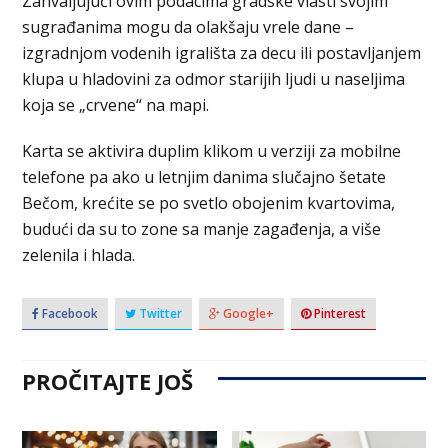
Zahvaljujući ovim podacima gradske vlasti svojim
sugrađanima mogu da olakšaju vrele dane –
izgradnjom vodenih igrališta za decu ili postavljanjem
klupa u hladovini za odmor starijih ljudi u naseljima
koja se „crvene“ na mapi.
Karta se aktivira duplim klikom u verziji za mobilne
telefone pa ako u letnjim danima slučajno šetate
Bečom, krećite se po svetlo obojenim kvartovima,
budući da su to zone sa manje zagađenja, a više
zelenila i hlada.
Facebook
Twitter
Google+
Pinterest
PROČITAJTE JOŠ