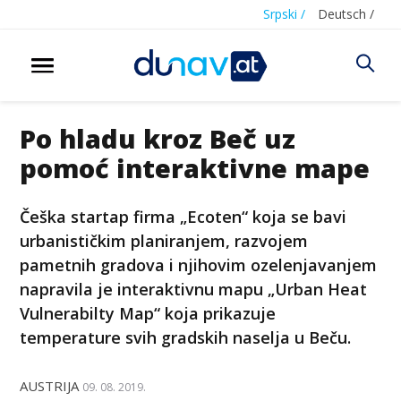
Srpski /
Deutsch /
Po hladu kroz Beč uz
pomoć interaktivne mape
Češka startap firma „Ecoten“ koja se bavi
urbanističkim planiranjem, razvojem
pametnih gradova i njihovim ozelenjavanjem
napravila je interaktivnu mapu „Urban Heat
Vulnerabilty Map“ koja prikazuje
temperature svih gradskih naselja u Beču.
AUSTRIJA
09. 08. 2019.