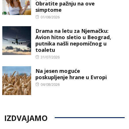
Obratite pažnju na ove
simptome
Posted
01/08/2026
on
Drama na letu za Njemačku:
Avion hitno sletio u Beograd,
putnika našli nepomičnog u
toaletu
Posted
31/07/2026
on
Na jesen moguće
poskupljenje hrane u Evropi
Posted
04/08/2026
on
IZDVAJAMO