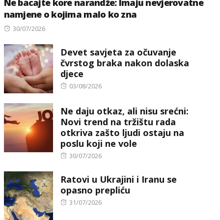
Ne bacajte kore narandže: Imaju nevjerovatne
namjene o kojima malo ko zna
Posted
30/07/2026
on
Devet savjeta za očuvanje
čvrstog braka nakon dolaska
djece
Posted
03/08/2026
on
Ne daju otkaz, ali nisu srećni:
Novi trend na tržištu rada
otkriva zašto ljudi ostaju na
poslu koji ne vole
Posted
30/07/2026
on
Ratovi u Ukrajini i Iranu se
opasno prepliću
Posted
31/07/2026
on