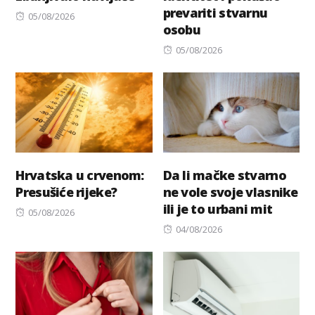
prevariti stvarnu
Posted
05/08/2026
osobu
on
Posted
05/08/2026
on
Hrvatska u crvenom:
Da li mačke stvarno
Presušiće rijeke?
ne vole svoje vlasnike
ili je to urbani mit
Posted
05/08/2026
on
Posted
04/08/2026
on