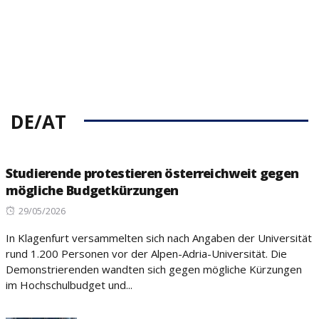
DE/AT
Studierende protestieren österreichweit gegen
mögliche Budgetkürzungen
Posted
29/05/2026
on
In Klagenfurt versammelten sich nach Angaben der Universität
rund 1.200 Personen vor der Alpen-Adria-Universität. Die
Demonstrierenden wandten sich gegen mögliche Kürzungen
im Hochschulbudget und...