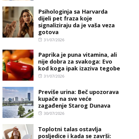
Psihologinja sa Harvarda
dijeli pet fraza koje
signaliziraju da je vaša veza
gotova
Posted
31/07/2026
on
Paprika je puna vitamina, ali
nije dobra za svakoga: Evo
kod koga ipak izaziva tegobe
Posted
31/07/2026
on
Previše urina: Beč upozorava
kupače na sve veće
zagađenje Starog Dunava
Posted
30/07/2026
on
Toplotni talas ostavlja
posljedice i kada se završi: