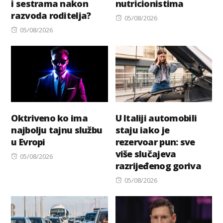
i sestrama nakon
nutricionistima
razvoda roditelja?
Posted
05/08/2026
Posted
on
05/08/2026
on
Oktriveno ko ima
U Italiji automobili
najbolju tajnu službu
staju iako je
u Evropi
rezervoar pun: sve
više slučajeva
Posted
05/08/2026
razrijeđenog goriva
on
Posted
05/08/2026
on