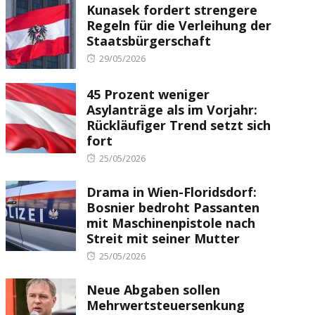
Kunasek fordert strengere
Regeln für die Verleihung der
Staatsbürgerschaft
Posted
29/05/2026
on
45 Prozent weniger
Asylanträge als im Vorjahr:
Rückläufiger Trend setzt sich
fort
Posted
25/05/2026
on
Drama in Wien-Floridsdorf:
Bosnier bedroht Passanten
mit Maschinenpistole nach
Streit mit seiner Mutter
Posted
25/05/2026
on
Neue Abgaben sollen
Mehrwertsteuersenkung