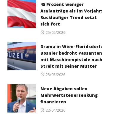
45 Prozent weniger
Asylanträge als im Vorjahr:
Rückläufiger Trend setzt
sich fort
Posted
25/05/2026
on
Drama in Wien-Floridsdorf:
Bosnier bedroht Passanten
mit Maschinenpistole nach
Streit mit seiner Mutter
Posted
25/05/2026
on
Neue Abgaben sollen
Mehrwertsteuersenkung
finanzieren
Posted
22/04/2026
on