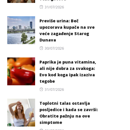
Posted
31/07/2026
on
Previše urina: Beč
upozorava kupače na sve
veće zagađenje Starog
Dunava
Posted
30/07/2026
on
Paprika je puna vitamina,
ali nije dobra za svakoga:
Evo kod koga ipak izaziva
tegobe
Posted
31/07/2026
on
Toplotni talas ostavlja
posljedice i kada se završi:
Obratite pažnju na ove
simptome