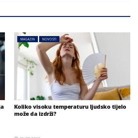
MAGAZIN
NOVOSTI
ja
Koliko visoku temperaturu ljudsko tijelo
može da izdrži?