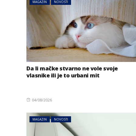
MAGAZIN
NOVOSTI
Da li mačke stvarno ne vole svoje
vlasnike ili je to urbani mit
Posted
04/08/2026
on
MAGAZIN
NOVOSTI