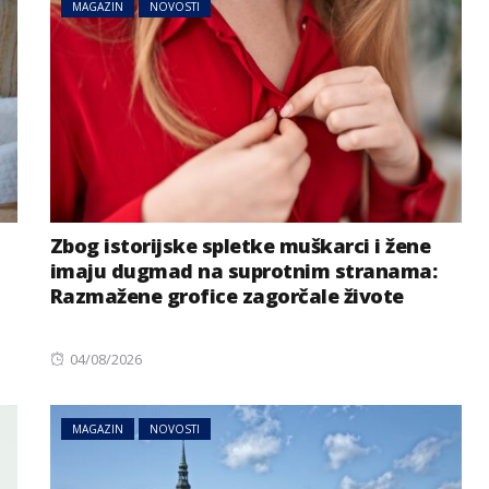
MAGAZIN
NOVOSTI
Zbog istorijske spletke muškarci i žene
imaju dugmad na suprotnim stranama:
Razmažene grofice zagorčale živote
Posted
04/08/2026
on
MAGAZIN
NOVOSTI