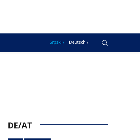
Srpski /
Deutsch /
DE/AT