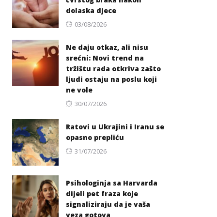
dolaska djece
Posted
03/08/2026
on
Ne daju otkaz, ali nisu
srećni: Novi trend na
tržištu rada otkriva zašto
ljudi ostaju na poslu koji
ne vole
Posted
30/07/2026
on
Ratovi u Ukrajini i Iranu se
opasno prepliću
Posted
31/07/2026
on
Psihologinja sa Harvarda
dijeli pet fraza koje
signaliziraju da je vaša
veza gotova