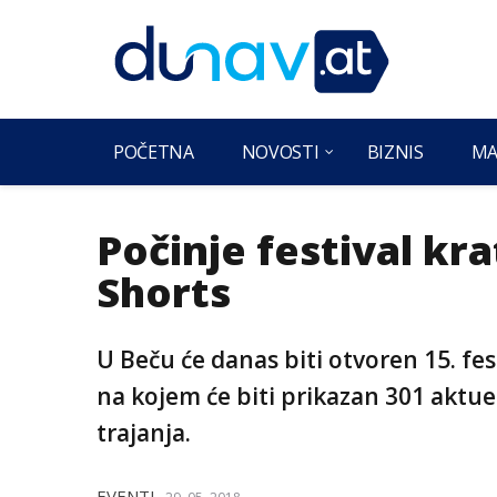
POČETNA
NOVOSTI
BIZNIS
MA
Počinje festival kr
Shorts
U Beču će danas biti otvoren 15. fes
na kojem će biti prikazan 301 aktuel
trajanja.
EVENTI