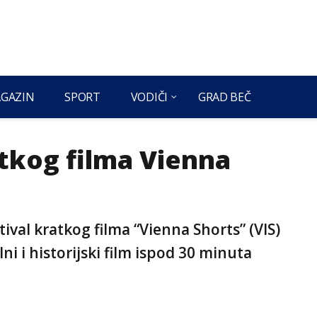
GAZIN
SPORT
VODIČI
GRAD BEČ
atkog filma Vienna
tival kratkog filma “Vienna Shorts” (VIS)
ni i historijski film ispod 30 minuta