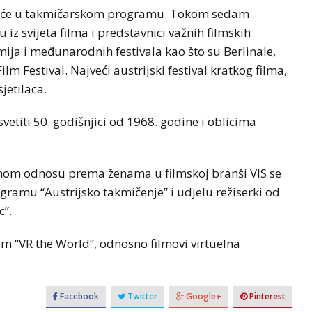
at će u takmičarskom programu. Tokom sedam
 iz svijeta filma i predstavnici važnih filmskih
mija i međunarodnih festivala kao što su Berlinale,
lm Festival. Najveći austrijski festival kratkog filma,
jetilaca.
etiti 50. godišnjici od 1968. godine i oblicima
nom odnosu prema ženama u filmskoj branši VIS se
amu “Austrijsko takmičenje” i udjelu režiserki od
c”.
am “VR the World”, odnosno filmovi virtuelna
Facebook
Twitter
Google+
Pinterest