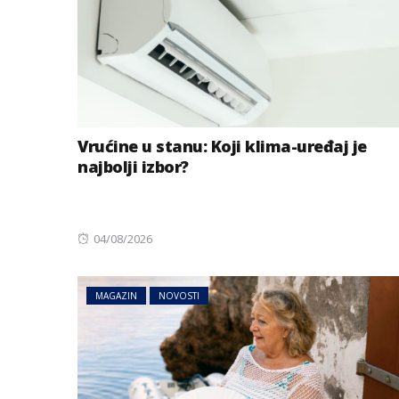
Vrućine u stanu: Koji klima-uređaj je
najbolji izbor?
Posted
04/08/2026
on
MAGAZIN
NOVOSTI