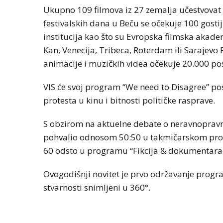
Ukupno 109 filmova iz 27 zemalja učestvov
festivalskih dana u Beču se očekuje 100 gostiju
institucija kao što su Evropska filmska akade
Kan, Venecija, Tribeca, Roterdam ili Sarajevo Fi
animacije i muzičkih videa očekuje 20.000 pos
VIS će svoj program “We need to Disagree” posv
protesta u kinu i bitnosti političke rasprave.
S obzirom na aktuelne debate o neravnoprav
pohvalio odnosom 50:50 u takmičarskom progr
60 odsto u programu “Fikcija & dokumentara
Ovogodišnji novitet je prvo održavanje progr
stvarnosti snimljeni u 360°.