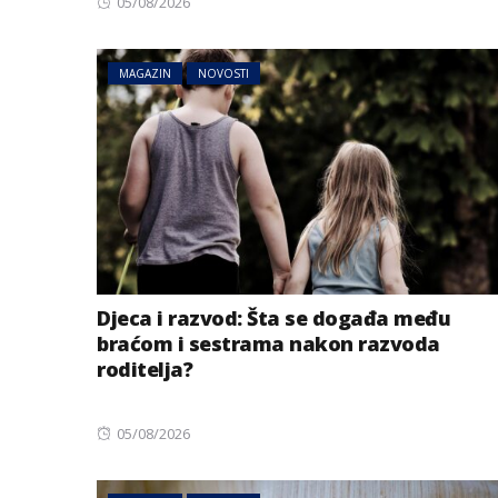
Posted
05/08/2026
on
MAGAZIN
NOVOSTI
Djeca i razvod: Šta se događa među
braćom i sestrama nakon razvoda
roditelja?
Posted
05/08/2026
on