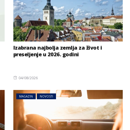
Izabrana najbolja zemlja za život i
preseljenje u 2026. godini
Posted
04/08/2026
on
MAGAZIN
NOVOSTI