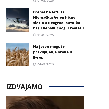
Posted
01/08/2026
on
Drama na letu za
Njemačku: Avion hitno
sletio u Beograd, putnika
našli nepomičnog u toaletu
Posted
31/07/2026
on
Na jesen moguće
poskupljenje hrane u
Evropi
Posted
04/08/2026
on
IZDVAJAMO