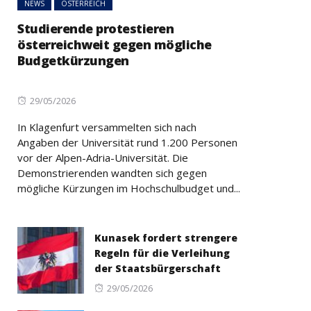
NEWS
ÖSTERREICH
Studierende protestieren
österreichweit gegen mögliche
Budgetkürzungen
Posted
29/05/2026
on
In Klagenfurt versammelten sich nach
Angaben der Universität rund 1.200 Personen
vor der Alpen-Adria-Universität. Die
Demonstrierenden wandten sich gegen
mögliche Kürzungen im Hochschulbudget und...
Kunasek fordert strengere
Regeln für die Verleihung
der Staatsbürgerschaft
Posted
29/05/2026
on