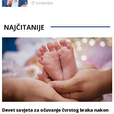
Posted
22/04/2026
on
NAJČITANIJE
Devet savjeta za očuvanje čvrstog braka nakon