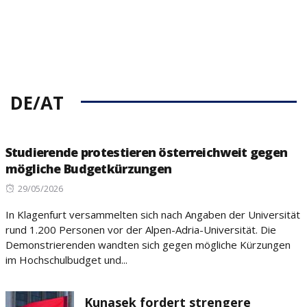
DE/AT
Studierende protestieren österreichweit gegen
mögliche Budgetkürzungen
Posted
29/05/2026
on
In Klagenfurt versammelten sich nach Angaben der Universität
rund 1.200 Personen vor der Alpen-Adria-Universität. Die
Demonstrierenden wandten sich gegen mögliche Kürzungen
im Hochschulbudget und...
Kunasek fordert strengere