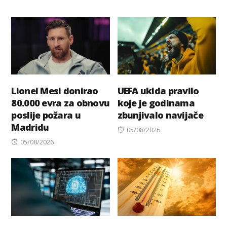
Lionel Mesi donirao
UEFA ukida pravilo
80.000 evra za obnovu
koje je godinama
poslije požara u
zbunjivalo navijače
Madridu
Posted
05/08/2026
Posted
on
05/08/2026
on