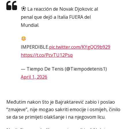
La reacción de Novak Djokovic al
penal que dejó a Italia FUERA del
Mundial.
IMPERDIBLE.
pic.twitter.com/KYgQO9b929
https://t.co/PcvTU12Psq
— Tiempo De Tenis (@Tiempodetenis1)
April 1, 2026
Međutim nakon što je Bajraktarević zabio i poslao
“zmajeve”, nije mogao sakriti emocije i osmijeh, činilo
se da se primijeti olakšanje i na njegovom licu.