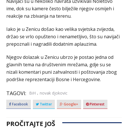
Navijači su u nekoliko navrata uzvikivali Noletovo
ime, dok su kamere često bilježile njegov osmijeh i
reakcije na zbivanja na terenu.
Iako je u Zenicu došao kao velika svjetska zvijezda,
držao se vrlo opušteno i nenametljivo, što su navijači
prepoznali i nagradili dodatnim aplauzima.
Njegov dolazak u Zenicu ubrzo je postao jedna od
glavnih tema na društvenim mrežama, gdje su se
nizali komentari puni zahvalnosti i poštovanja zbog
podrške reprezentaciji Bosne i Hercegovine.
TAGOVI:
,
BiH
novak djokovic
Facebook
Twitter
Google+
Pinterest
PROČITAJTE JOŠ