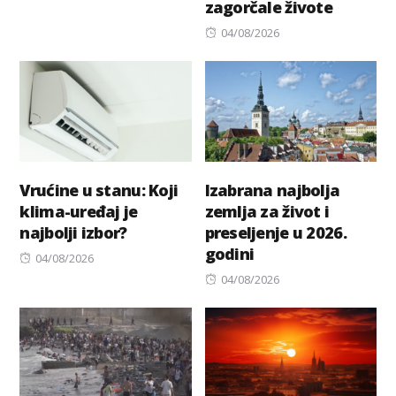
zagorčale živote
Posted
04/08/2026
on
Vrućine u stanu: Koji
Izabrana najbolja
klima-uređaj je
zemlja za život i
najbolji izbor?
preseljenje u 2026.
godini
Posted
04/08/2026
on
Posted
04/08/2026
on