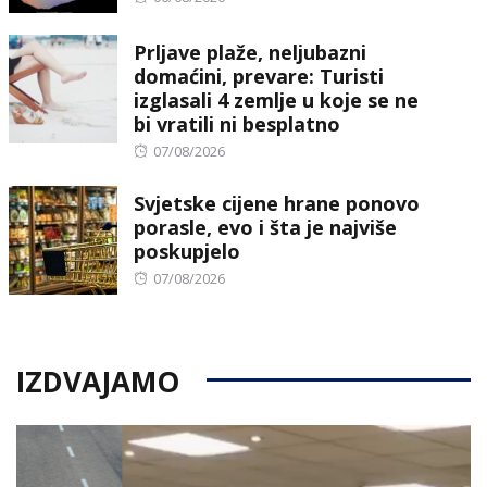
on
Prljave plaže, neljubazni
domaćini, prevare: Turisti
izglasali 4 zemlje u koje se ne
bi vratili ni besplatno
Posted
07/08/2026
on
Svjetske cijene hrane ponovo
porasle, evo i šta je najviše
poskupjelo
Posted
07/08/2026
on
IZDVAJAMO