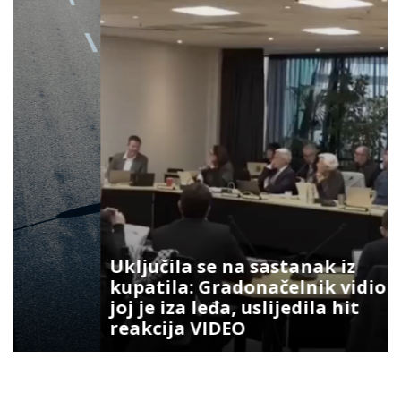
Uključila se na sastanak iz
kupatila: Gradonačelnik vidio šta
joj je iza leđa, uslijedila hit
reakcija VIDEO