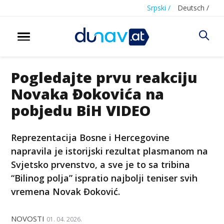
Srpski /
Deutsch /
Pogledajte prvu reakciju
Novaka Đokovića na
pobjedu BiH VIDEO
Reprezentacija Bosne i Hercegovine
napravila je istorijski rezultat plasmanom na
Svjetsko prvenstvo, a sve je to sa tribina
“Bilinog polja” ispratio najbolji teniser svih
vremena Novak Đoković.
NOVOSTI
01. 04. 2026.