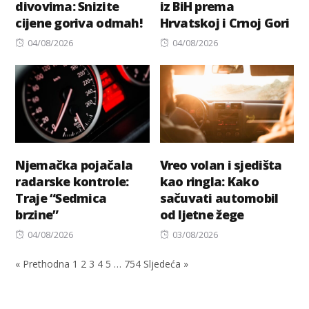
divovima: Snizite
iz BiH prema
cijene goriva odmah!
Hrvatskoj i Crnoj Gori
Posted
Posted
04/08/2026
04/08/2026
on
on
Njemačka pojačala
Vreo volan i sjedišta
radarske kontrole:
kao ringla: Kako
Traje “Sedmica
sačuvati automobil
brzine”
od ljetne žege
Posted
Posted
04/08/2026
03/08/2026
on
on
« Prethodna
1
2
3
4
5
…
754
Sljedeća »