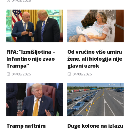
04/08/2026
on
FIFA: “Izmišljotina –
Od vrućine više umiru
Infantino nije zvao
žene, ali biologija nije
Trampa”
glavni uzrok
Posted
Posted
04/08/2026
04/08/2026
on
on
Tramp naftnim
Duge kolone na izlazu