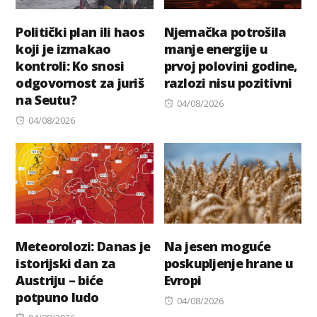
Politički plan ili haos
Njemačka potrošila
koji je izmakao
manje energije u
kontroli: Ko snosi
prvoj polovini godine,
odgovornost za juriš
razlozi nisu pozitivni
na Seutu?
Posted
04/08/2026
Posted
on
04/08/2026
on
Meteorolozi: Danas je
Na jesen moguće
istorijski dan za
poskupljenje hrane u
Austriju – biće
Evropi
potpuno ludo
Posted
04/08/2026
Posted
on