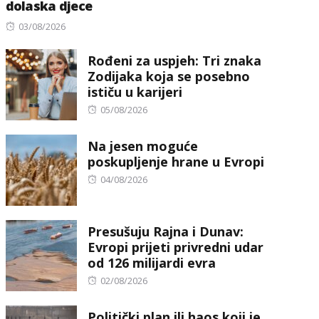
dolaska djece
Posted
03/08/2026
on
Rođeni za uspjeh: Tri znaka
Zodijaka koja se posebno
ističu u karijeri
Posted
05/08/2026
on
Na jesen moguće
poskupljenje hrane u Evropi
Posted
04/08/2026
on
Presušuju Rajna i Dunav:
Evropi prijeti privredni udar
od 126 milijardi evra
Posted
02/08/2026
on
Politički plan ili haos koji je