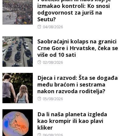
izmakao kontroli: Ko snosi
odgovornost za juriš na
Seutu?
Posted
04/08/2026
on
Saobraćajni kolaps na granici
Crne Gore i Hrvatske, čeka se
više od 10 sati
Posted
02/08/2026
on
Djeca i razvod: Šta se događa
među braćom i sestrama
nakon razvoda roditelja?
Posted
05/08/2026
on
Da li naša planeta izgleda
kao krompir ili kao plavi
kliker
Posted
06/08/2026