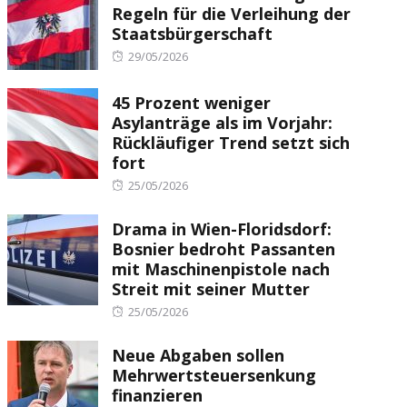
Regeln für die Verleihung der
Staatsbürgerschaft
Posted
29/05/2026
on
45 Prozent weniger
Asylanträge als im Vorjahr:
Rückläufiger Trend setzt sich
fort
Posted
25/05/2026
on
Drama in Wien-Floridsdorf:
Bosnier bedroht Passanten
mit Maschinenpistole nach
Streit mit seiner Mutter
Posted
25/05/2026
on
Neue Abgaben sollen
Mehrwertsteuersenkung
finanzieren