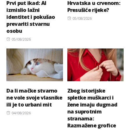
Prvi put ikad: AI
Hrvatska u crvenom:
izmislio lažni
Presušiće rijeke?
identitet i pokušao
Posted
05/08/2026
prevariti stvarnu
on
osobu
Posted
05/08/2026
on
Da li mačke stvarno
Zbog istorijske
ne vole svoje vlasnike
spletke muškarci i
ili je to urbani mit
žene imaju dugmad
na suprotnim
Posted
04/08/2026
stranama:
on
Razmažene grofice