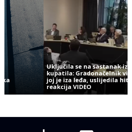
Uključila se na sastanak iz
kupatila: Gradonačelnik vidio šta
joj je iza leđa, uslijedila hit
reakcija VIDEO