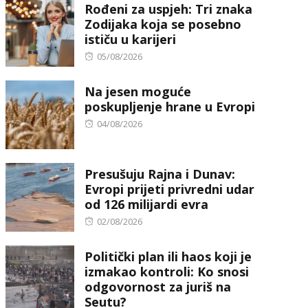
Rođeni za uspjeh: Tri znaka
Zodijaka koja se posebno
ističu u karijeri
Posted
05/08/2026
on
Na jesen moguće
poskupljenje hrane u Evropi
Posted
04/08/2026
on
Presušuju Rajna i Dunav:
Evropi prijeti privredni udar
od 126 milijardi evra
Posted
02/08/2026
on
Politički plan ili haos koji je
izmakao kontroli: Ko snosi
odgovornost za juriš na
Seutu?