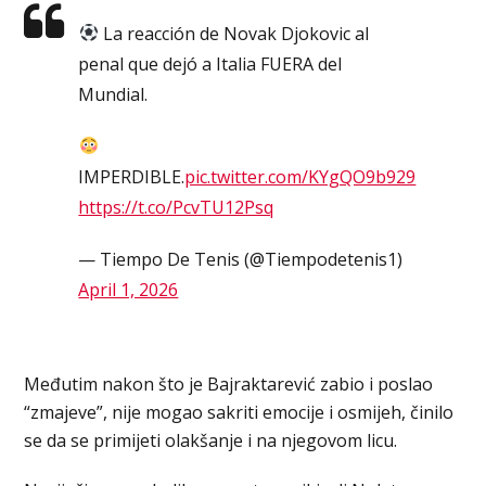
La reacción de Novak Djokovic al
penal que dejó a Italia FUERA del
Mundial.
IMPERDIBLE.
pic.twitter.com/KYgQO9b929
https://t.co/PcvTU12Psq
— Tiempo De Tenis (@Tiempodetenis1)
April 1, 2026
Međutim nakon što je Bajraktarević zabio i poslao
“zmajeve”, nije mogao sakriti emocije i osmijeh, činilo
se da se primijeti olakšanje i na njegovom licu.