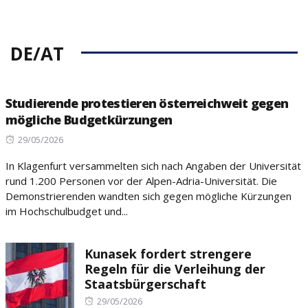
DE/AT
Studierende protestieren österreichweit gegen
mögliche Budgetkürzungen
Posted
29/05/2026
on
In Klagenfurt versammelten sich nach Angaben der Universität
rund 1.200 Personen vor der Alpen-Adria-Universität. Die
Demonstrierenden wandten sich gegen mögliche Kürzungen
im Hochschulbudget und...
Kunasek fordert strengere
Regeln für die Verleihung der
Staatsbürgerschaft
Posted
29/05/2026