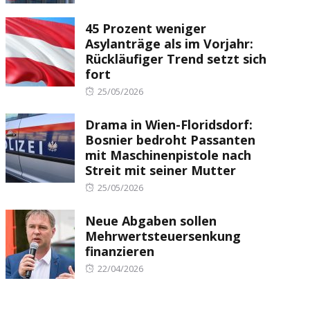
on
45 Prozent weniger
Asylanträge als im Vorjahr:
Rückläufiger Trend setzt sich
fort
Posted
25/05/2026
on
Drama in Wien-Floridsdorf:
Bosnier bedroht Passanten
mit Maschinenpistole nach
Streit mit seiner Mutter
Posted
25/05/2026
on
Neue Abgaben sollen
Mehrwertsteuersenkung
finanzieren
Posted
22/04/2026
on