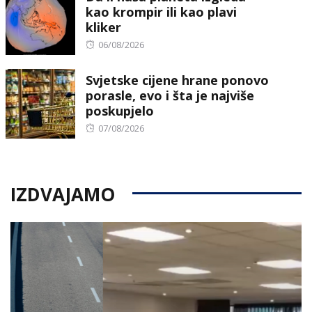
kao krompir ili kao plavi
kliker
Posted
06/08/2026
on
Svjetske cijene hrane ponovo
porasle, evo i šta je najviše
poskupjelo
Posted
07/08/2026
on
IZDVAJAMO