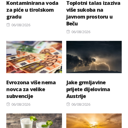
Kontaminirana voda
Toplotni talas izaziva
za piće u tirolskom
više sukoba na
gradu
javnom prostoru u
Beču
Posted
06/08/2026
on
Posted
06/08/2026
on
Evrozona više nema
Jake grmljavine
novca za velike
prijete dijelovima
subvencije
Austrije
Posted
Posted
06/08/2026
06/08/2026
on
on