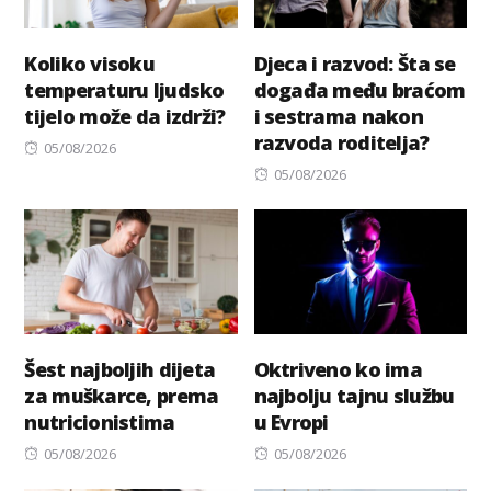
Koliko visoku
Djeca i razvod: Šta se
temperaturu ljudsko
događa među braćom
tijelo može da izdrži?
i sestrama nakon
razvoda roditelja?
Posted
05/08/2026
on
Posted
05/08/2026
on
Šest najboljih dijeta
Oktriveno ko ima
za muškarce, prema
najbolju tajnu službu
nutricionistima
u Evropi
Posted
Posted
05/08/2026
05/08/2026
on
on