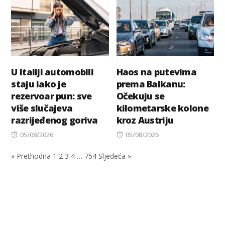
U Italiji automobili
Haos na putevima
staju iako je
prema Balkanu:
rezervoar pun: sve
Očekuju se
više slučajeva
kilometarske kolone
razrijeđenog goriva
kroz Austriju
Posted
Posted
05/08/2026
05/08/2026
on
on
« Prethodna
1
2
3
4
…
754
Sljedeća »