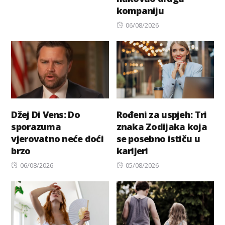
on
kompaniju
Posted
06/08/2026
on
Džej Di Vens: Do
Rođeni za uspjeh: Tri
sporazuma
znaka Zodijaka koja
vjerovatno neće doći
se posebno ističu u
brzo
karijeri
Posted
Posted
06/08/2026
05/08/2026
on
on