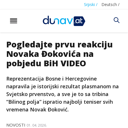
Srpski /
Deutsch /
Pogledajte prvu reakciju
Novaka Đokovića na
pobjedu BiH VIDEO
Reprezentacija Bosne i Hercegovine
napravila je istorijski rezultat plasmanom na
Svjetsko prvenstvo, a sve je to sa tribina
“Bilinog polja” ispratio najbolji teniser svih
vremena Novak Đoković.
NOVOSTI
01. 04. 2026.