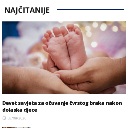
NAJČITANIJE
Devet savjeta za očuvanje čvrstog braka nakon
dolaska djece
Posted
03/08/2026
on