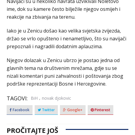
Navijači su u nekoliko navrata uzvikivali Noletovo
ime, dok su kamere često bilježile njegov osmijeh i
reakcije na zbivanja na terenu.
Iako je u Zenicu došao kao velika svjetska zvijezda,
držao se vrlo opušteno i nenametljivo, što su navijači
prepoznali i nagradili dodatnim aplauzima.
Njegov dolazak u Zenicu ubrzo je postao jedna od
glavnih tema na društvenim mrežama, gdje su se
nizali komentari puni zahvalnosti i poštovanja zbog
podrške reprezentaciji Bosne i Hercegovine.
TAGOVI:
,
BiH
novak djokovic
Facebook
Twitter
Google+
Pinterest
PROČITAJTE JOŠ