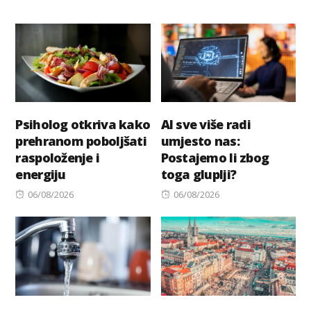
Psiholog otkriva kako
AI sve više radi
prehranom poboljšati
umjesto nas:
raspoloženje i
Postajemo li zbog
energiju
toga gluplji?
Posted
Posted
06/08/2026
06/08/2026
on
on