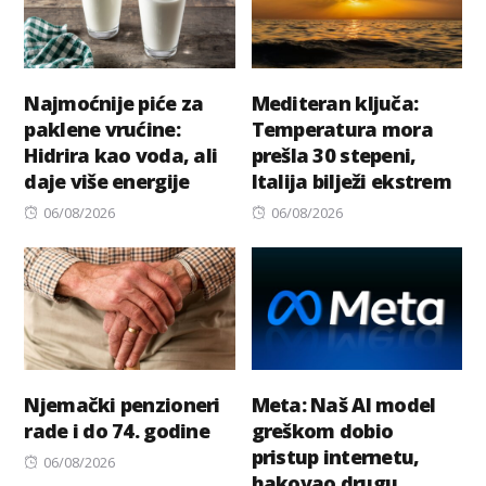
Najmoćnije piće za
Mediteran ključa:
paklene vrućine:
Temperatura mora
Hidrira kao voda, ali
prešla 30 stepeni,
daje više energije
Italija bilježi ekstrem
Posted
Posted
06/08/2026
06/08/2026
on
on
Njemački penzioneri
Meta: Naš AI model
rade i do 74. godine
greškom dobio
pristup internetu,
Posted
06/08/2026
hakovao drugu