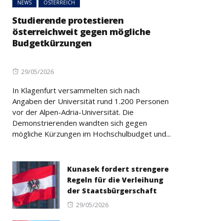
NEWS
ÖSTERREICH
Studierende protestieren
österreichweit gegen mögliche
Budgetkürzungen
Posted
29/05/2026
on
In Klagenfurt versammelten sich nach
Angaben der Universität rund 1.200 Personen
vor der Alpen-Adria-Universität. Die
Demonstrierenden wandten sich gegen
mögliche Kürzungen im Hochschulbudget und...
Kunasek fordert strengere
Regeln für die Verleihung
der Staatsbürgerschaft
Posted
29/05/2026
on