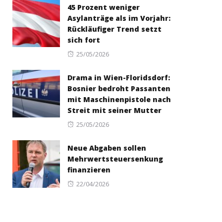
45 Prozent weniger
Asylanträge als im Vorjahr:
Rückläufiger Trend setzt
sich fort
Posted
25/05/2026
on
Drama in Wien-Floridsdorf:
Bosnier bedroht Passanten
mit Maschinenpistole nach
Streit mit seiner Mutter
Posted
25/05/2026
on
Neue Abgaben sollen
Mehrwertsteuersenkung
finanzieren
Posted
22/04/2026
on