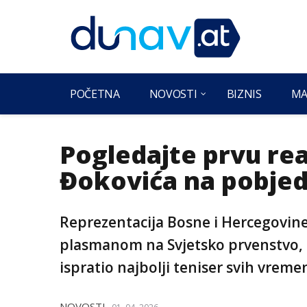
POČETNA
NOVOSTI
BIZNIS
MA
Pogledajte prvu re
Đokovića na pobje
Reprezentacija Bosne i Hercegovine n
plasmanom na Svjetsko prvenstvo, a s
ispratio najbolji teniser svih vrem
NOVOSTI