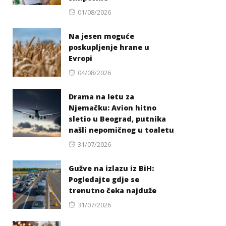
Posted
01/08/2026
on
Na jesen moguće
poskupljenje hrane u
Evropi
Posted
04/08/2026
on
Drama na letu za
Njemačku: Avion hitno
sletio u Beograd, putnika
našli nepomičnog u toaletu
Posted
31/07/2026
on
Gužve na izlazu iz BiH:
Pogledajte gdje se
trenutno čeka najduže
Posted
31/07/2026
on