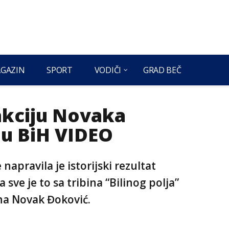
GAZIN
SPORT
VODIČI
GRAD BEČ
akciju Novaka
du BiH VIDEO
apravila je istorijski rezultat
ve je to sa tribina “Bilinog polja”
ena Novak Đoković.