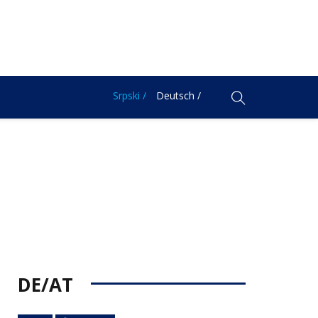
Srpski /
Deutsch /
DE/AT