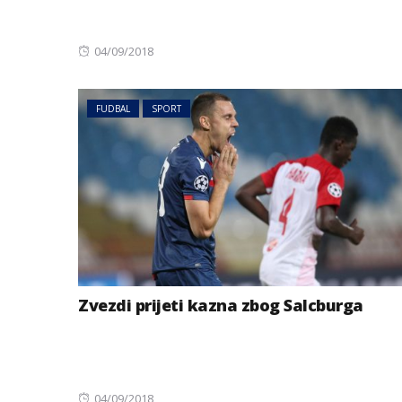
Posted
04/09/2018
on
FUDBAL
SPORT
Zvezdi prijeti kazna zbog Salcburga
Posted
04/09/2018