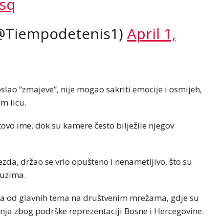
Psq
@Tiempodetenis1)
April 1,
slao “zmajeve”, nije mogao sakriti emocije i osmijeh,
om licu.
tovo ime, dok su kamere često bilježile njegov
jezda, držao se vrlo opušteno i nenametljivo, što su
auzima.
na od glavnih tema na društvenim mrežama, gdje su
anja zbog podrške reprezentaciji Bosne i Hercegovine.