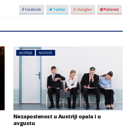
Facebook
Twitter
Google+
Pinterest
AUSTRIJA
NOVOSTI
Nezaposlenost u Austriji opala i u
avgustu