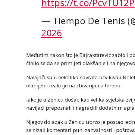
https://t.co/PcvTU12
— Tiempo De Tenis (
2026
Međutim nakon što je Bajraktarević zabio i po
činilo se da se primijeti olakšanje i na njegov
Navijači su u nekoliko navrata uzvikivali Nole
osmijeh i reakcije na zbivanja na terenu.
Iako je u Zenicu došao kao velika svjetska zvi
navijači prepoznali i nagradili dodatnim apl
Njegov dolazak u Zenicu ubrzo je postao jed
se nizali komentari puni zahvalnosti i poštov