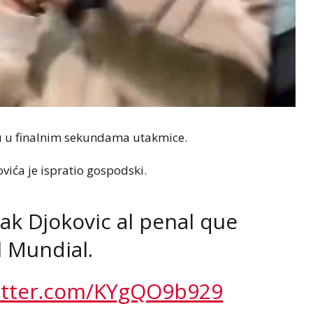
iju u finalnim sekundama utakmice.
vića je ispratio gospodski.
ak Djokovic al penal que
l Mundial.
witter.com/KYgQO9b929