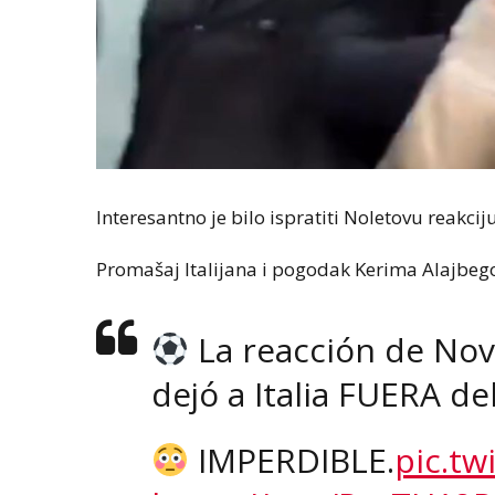
Interesantno je bilo ispratiti Noletovu reakc
Promašaj Italijana i pogodak Kerima Alajbego
La reacción de Nov
dejó a Italia FUERA de
IMPERDIBLE.
pic.t