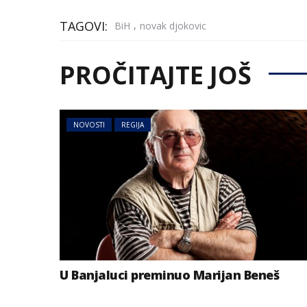
TAGOVI:
,
BiH
novak djokovic
PROČITAJTE JOŠ
NOVOSTI
REGIJA
U Banjaluci preminuo Marijan Beneš