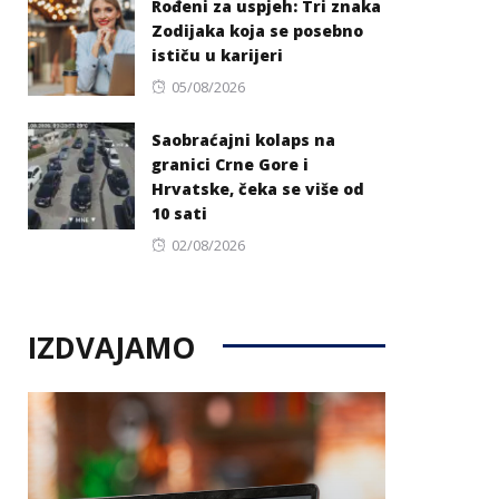
Rođeni za uspjeh: Tri znaka
Zodijaka koja se posebno
ističu u karijeri
Posted
05/08/2026
on
Saobraćajni kolaps na
granici Crne Gore i
Hrvatske, čeka se više od
10 sati
Posted
02/08/2026
on
IZDVAJAMO