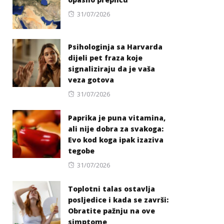
Posted
31/07/2026
on
Psihologinja sa Harvarda
dijeli pet fraza koje
signaliziraju da je vaša
veza gotova
Posted
31/07/2026
on
Paprika je puna vitamina,
ali nije dobra za svakoga:
Evo kod koga ipak izaziva
tegobe
Posted
31/07/2026
on
Toplotni talas ostavlja
posljedice i kada se završi:
Obratite pažnju na ove
simptome