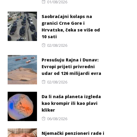
Posted
01/08/2026
on
Saobraćajni kolaps na
granici Crne Gore i
Hrvatske, čeka se više od
10 sati
Posted
02/08/2026
on
Presušuju Rajna i Dunav:
Evropi prijeti privredni
udar od 126 milijardi evra
Posted
02/08/2026
on
Da li naša planeta izgleda
kao krompir ili kao plavi
kliker
Posted
06/08/2026
on
Njemački penzioneri rade i