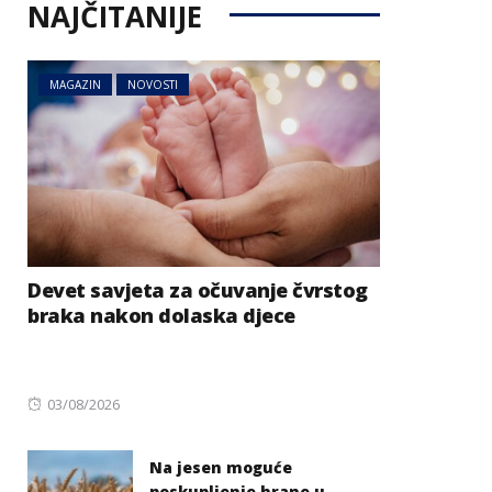
NAJČITANIJE
MAGAZIN
NOVOSTI
Devet savjeta za očuvanje čvrstog
braka nakon dolaska djece
Posted
03/08/2026
on
Na jesen moguće
poskupljenje hrane u