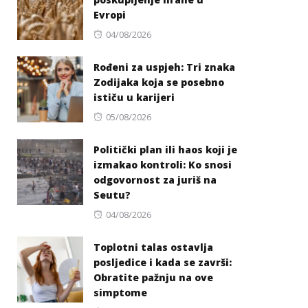
Evropi
Posted
04/08/2026
on
Rođeni za uspjeh: Tri znaka
Zodijaka koja se posebno
ističu u karijeri
Posted
05/08/2026
on
Politički plan ili haos koji je
izmakao kontroli: Ko snosi
odgovornost za juriš na
Seutu?
Posted
04/08/2026
on
Toplotni talas ostavlja
posljedice i kada se završi:
Obratite pažnju na ove
simptome