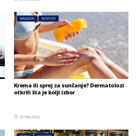
on
MAGAZIN
NOVOSTI
Krema ili sprej za sunčanje? Dermatolozi
otkrili šta je bolji izbor
Posted
07/08/2026
on