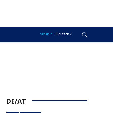
Srpski /
Deutsch /
DE/AT