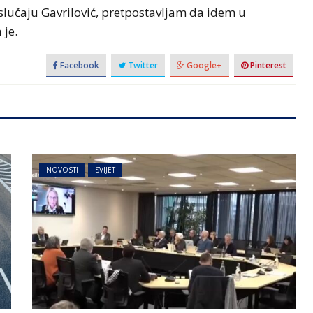
slučaju Gavrilović, pretpostavljam da idem u
 je.
Facebook
Twitter
Google+
Pinterest
NOVOSTI
SVIJET