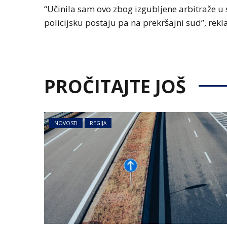
“Učinila sam ovo zbog izgubljene arbitraže u 
policijsku postaju pa na prekršajni sud”, rekla
PROČITAJTE JOŠ
NOVOSTI
REGIJA