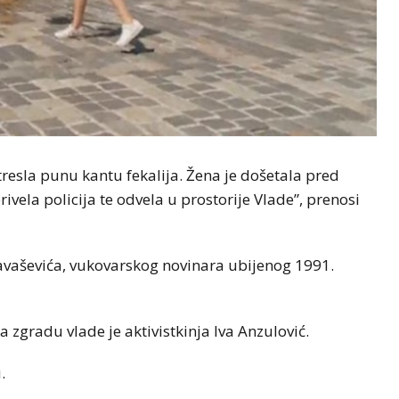
resla punu kantu fekalija. Žena je došetala pred
rivela policija te odvela u prostorije Vlade”, prenosi
lavaševića, vukovarskog novinara ubijenog 1991.
a zgradu vlade je aktivistkinja Iva Anzulović.
.