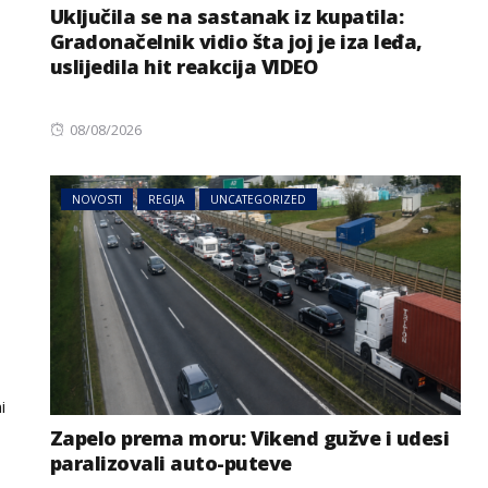
Uključila se na sastanak iz kupatila:
Gradonačelnik vidio šta joj je iza leđa,
uslijedila hit reakcija VIDEO
Posted
08/08/2026
on
NOVOSTI
REGIJA
UNCATEGORIZED
i
Zapelo prema moru: Vikend gužve i udesi
paralizovali auto-puteve