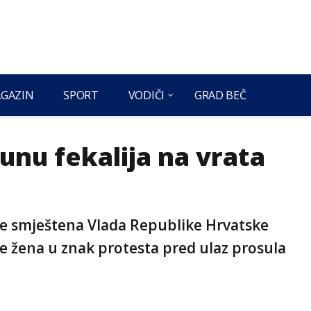
GAZIN
SPORT
VODIČI
GRAD BEČ
unu fekalija na vrata
je smještena Vlada Republike Hrvatske
je žena u znak protesta pred ulaz prosula