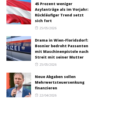
45 Prozent weniger
Asylanträge als im Vorjahr:
Rückläufiger Trend setzt
sich fort
Posted
25/05/2026
on
Drama in Wien-Floridsdorf:
Bosnier bedroht Passanten
mit Maschinenpistole nach
Streit mit seiner Mutter
Posted
25/05/2026
on
Neue Abgaben sollen
Mehrwertsteuersenkung
finanzieren
Posted
22/04/2026
on