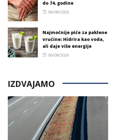
do 74. godine
Posted
06/08/2026
on
Najmoćnije piće za paklene
vrućine: Hidrira kao voda,
ali daje više energije
Posted
06/08/2026
on
IZDVAJAMO