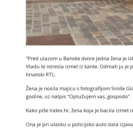
“Pred ulazom u Banske dvore jedna žena je ist
Vladu te istresla izmet iz kante. Odmah ju je p
hrvatski RTL.
Žena je nosila majicu s fotografijom Siniše G
godine, uz natpis “Optužujem vas, gospodo”.
Kako piše Index.hr, žena koja je bacila izmet n
Ona je pri ulasku u policijsko auto dala izjavu