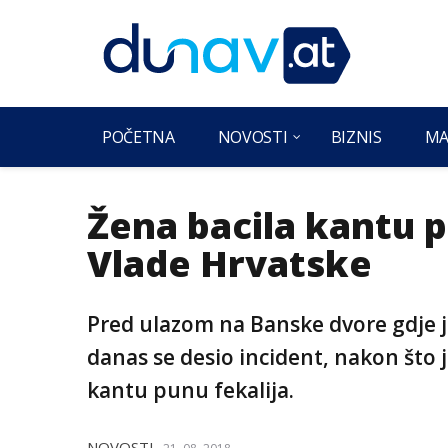
POČETNA
NOVOSTI
BIZNIS
MA
Žena bacila kantu p
Vlade Hrvatske
Pred ulazom na Banske dvore gdje 
danas se desio incident, nakon što 
kantu punu fekalija.
NOVOSTI