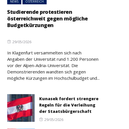
NEWS
ÖSTERREICH
Studierende protestieren
österreichweit gegen mögliche
Budgetkürzungen
Posted
29/05/2026
on
In Klagenfurt versammelten sich nach
Angaben der Universität rund 1.200 Personen
vor der Alpen-Adria-Universität. Die
Demonstrierenden wandten sich gegen
mögliche Kürzungen im Hochschulbudget und...
Kunasek fordert strengere
Regeln für die Verleihung
der Staatsbürgerschaft
Posted
29/05/2026
on