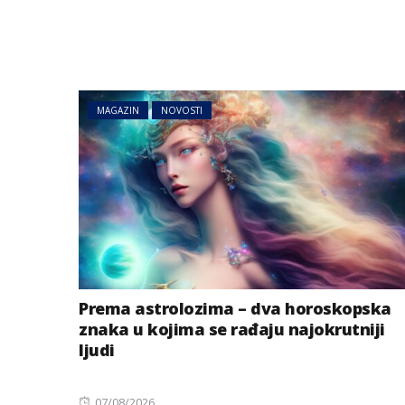
MAGAZIN
NOVOSTI
Prema astrolozima – dva horoskopska
znaka u kojima se rađaju najokrutniji
ljudi
Posted
07/08/2026