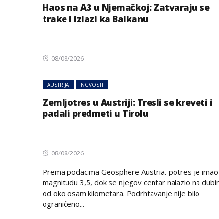
Haos na A3 u Njemačkoj: Zatvaraju se
trake i izlazi ka Balkanu
Posted
08/08/2026
on
AUSTRIJA
NOVOSTI
Zemljotres u Austriji: Tresli se kreveti i
padali predmeti u Tirolu
Posted
08/08/2026
on
Prema podacima Geosphere Austria, potres je imao
magnitudu 3,5, dok se njegov centar nalazio na dubin
od oko osam kilometara. Podrhtavanje nije bilo
ograničeno...