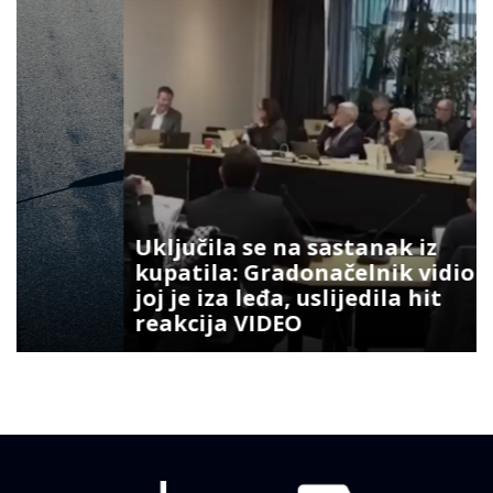
Uključila se na sastanak iz
kupatila: Gradonačelnik vidio šta
joj je iza leđa, uslijedila hit
reakcija VIDEO