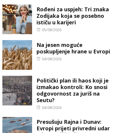
on
Rođeni za uspjeh: Tri znaka
Zodijaka koja se posebno
ističu u karijeri
Posted
05/08/2026
on
Na jesen moguće
poskupljenje hrane u Evropi
Posted
04/08/2026
on
Politički plan ili haos koji je
izmakao kontroli: Ko snosi
odgovornost za juriš na
Seutu?
Posted
04/08/2026
on
Presušuju Rajna i Dunav:
Evropi prijeti privredni udar