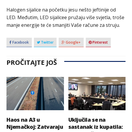
Halogen sijalice na početku jesu nešto jeftinije od
LED. Međutim, LED sijalicee pružaju više svjetla, troše
manje energije te će smanjiti Vaše račune za struju.
Facebook
Twitter
Google+
Pinterest
PROČITAJTE JOŠ
Haos na A3 u
Uključila se na
Njemačkoj: Zatvaraju
sastanak iz kupatila: