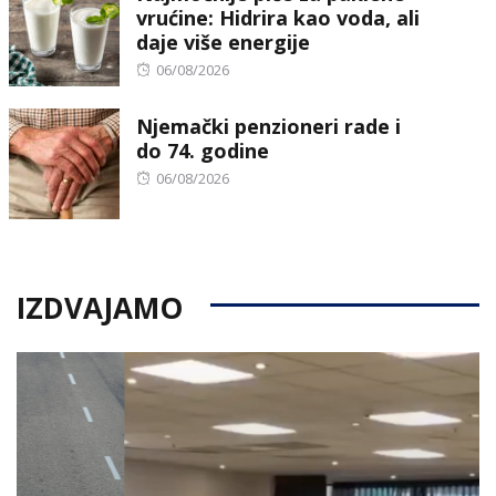
vrućine: Hidrira kao voda, ali
daje više energije
Posted
06/08/2026
on
Njemački penzioneri rade i
do 74. godine
Posted
06/08/2026
on
IZDVAJAMO