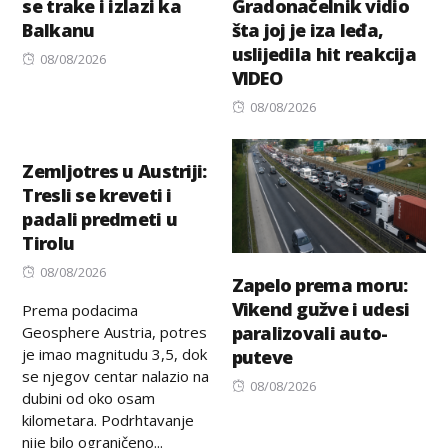
se trake i izlazi ka
Gradonačelnik vidio
Balkanu
šta joj je iza leđa,
uslijedila hit reakcija
Posted
08/08/2026
VIDEO
on
Posted
08/08/2026
on
Zemljotres u Austriji:
Tresli se kreveti i
padali predmeti u
Tirolu
Posted
08/08/2026
Zapelo prema moru:
on
Vikend gužve i udesi
Prema podacima
paralizovali auto-
Geosphere Austria, potres
je imao magnitudu 3,5, dok
puteve
se njegov centar nalazio na
Posted
08/08/2026
dubini od oko osam
on
kilometara. Podrhtavanje
nije bilo ograničeno...