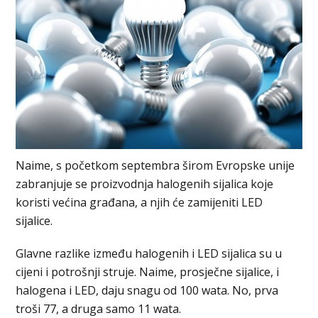
Naime, s početkom septembra širom Evropske unije
zabranjuje se proizvodnja halogenih sijalica koje
koristi većina građana, a njih će zamijeniti LED
sijalice.
Glavne razlike između halogenih i LED sijalica su u
cijeni i potrošnji struje. Naime, prosječne sijalice, i
halogena i LED, daju snagu od 100 wata. No, prva
troši 77, a druga samo 11 wata.