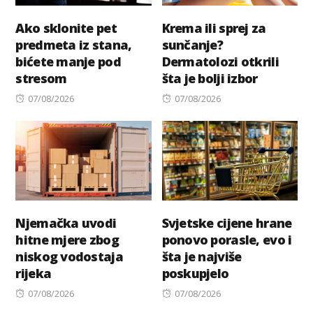
Ako sklonite pet
Krema ili sprej za
predmeta iz stana,
sunčanje?
bićete manje pod
Dermatolozi otkrili
stresom
šta je bolji izbor
Posted
Posted
07/08/2026
07/08/2026
on
on
Njemačka uvodi
Svjetske cijene hrane
hitne mjere zbog
ponovo porasle, evo i
niskog vodostaja
šta je najviše
rijeka
poskupjelo
Posted
Posted
07/08/2026
07/08/2026
on
on