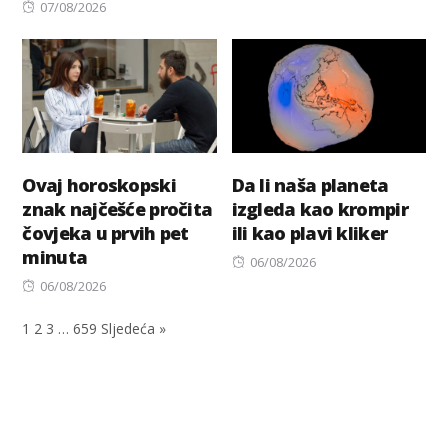
Posted
on
07/08/2026
on
Ovaj horoskopski
Da li naša planeta
znak najčešće pročita
izgleda kao krompir
čovjeka u prvih pet
ili kao plavi kliker
minuta
Posted
06/08/2026
Posted
on
06/08/2026
on
1
2
3
…
659
Sljedeća »