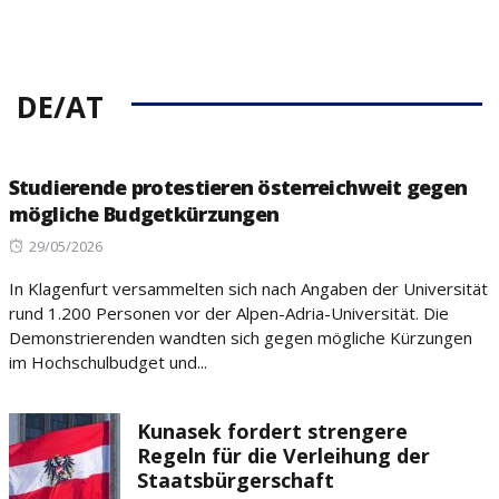
DE/AT
Studierende protestieren österreichweit gegen
mögliche Budgetkürzungen
Posted
29/05/2026
on
In Klagenfurt versammelten sich nach Angaben der Universität
rund 1.200 Personen vor der Alpen-Adria-Universität. Die
Demonstrierenden wandten sich gegen mögliche Kürzungen
im Hochschulbudget und...
Kunasek fordert strengere
Regeln für die Verleihung der
Staatsbürgerschaft