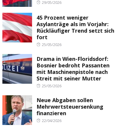
Posted
29/05/2026
on
45 Prozent weniger
Asylanträge als im Vorjahr:
Rückläufiger Trend setzt sich
fort
Posted
25/05/2026
on
Drama in Wien-Floridsdorf:
Bosnier bedroht Passanten
mit Maschinenpistole nach
Streit mit seiner Mutter
Posted
25/05/2026
on
Neue Abgaben sollen
Mehrwertsteuersenkung
finanzieren
Posted
22/04/2026
on