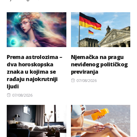
Prema astrolozima –
Njemačka na pragu
dva horoskopska
neviđenog političkog
znaka u kojima se
previranja
rađaju najokrutniji
Posted
07/08/2026
ljudi
on
Posted
07/08/2026
on