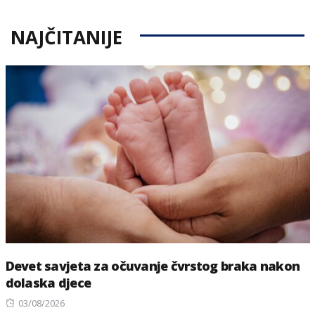
NAJČITANIJE
Devet savjeta za očuvanje čvrstog braka nakon
dolaska djece
Posted
03/08/2026