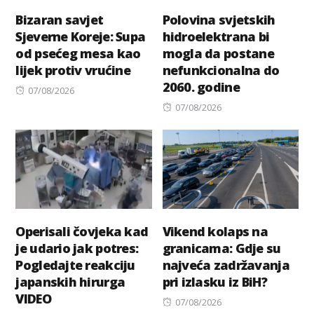
Bizaran savjet
Polovina svjetskih
Sjeverne Koreje: Supa
hidroelektrana bi
od psećeg mesa kao
mogla da postane
lijek protiv vrućine
nefunkcionalna do
2060. godine
Posted
07/08/2026
on
Posted
07/08/2026
on
Operisali čovjeka kad
Vikend kolaps na
je udario jak potres:
granicama: Gdje su
Pogledajte reakciju
najveća zadržavanja
japanskih hirurga
pri izlasku iz BiH?
VIDEO
Posted
07/08/2026