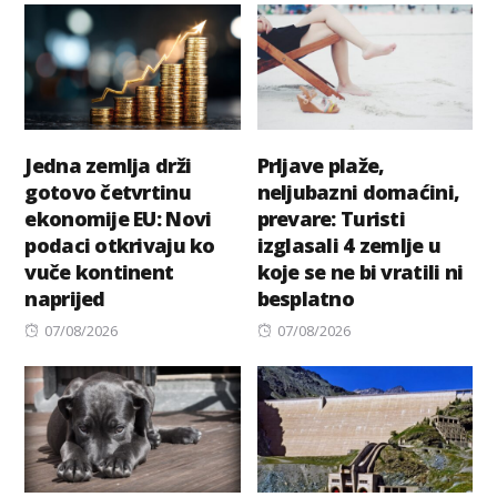
Jedna zemlja drži
Prljave plaže,
gotovo četvrtinu
neljubazni domaćini,
ekonomije EU: Novi
prevare: Turisti
podaci otkrivaju ko
izglasali 4 zemlje u
vuče kontinent
koje se ne bi vratili ni
naprijed
besplatno
Posted
Posted
07/08/2026
07/08/2026
on
on