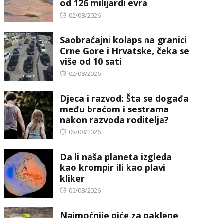
od 126 milijardi evra
Posted
02/08/2026
on
Saobraćajni kolaps na granici
Crne Gore i Hrvatske, čeka se
više od 10 sati
Posted
02/08/2026
on
Djeca i razvod: Šta se događa
među braćom i sestrama
nakon razvoda roditelja?
Posted
05/08/2026
on
Da li naša planeta izgleda
kao krompir ili kao plavi
kliker
Posted
06/08/2026
on
Najmoćnije piće za paklene