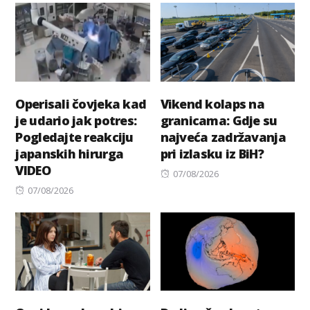
Operisali čovjeka kad
Vikend kolaps na
je udario jak potres:
granicama: Gdje su
Pogledajte reakciju
najveća zadržavanja
japanskih hirurga
pri izlasku iz BiH?
VIDEO
Posted
07/08/2026
Posted
on
07/08/2026
on