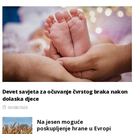
Devet savjeta za očuvanje čvrstog braka nakon
dolaska djece
Posted
03/08/2026
on
Na jesen moguće
poskupljenje hrane u Evropi