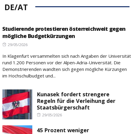
DE/AT
Studierende protestieren österreichweit gegen
mögliche Budgetkürzungen
Posted
29/05/2026
on
In Klagenfurt versammelten sich nach Angaben der Universität
rund 1.200 Personen vor der Alpen-Adria-Universität. Die
Demonstrierenden wandten sich gegen mögliche Kürzungen
im Hochschulbudget und...
Kunasek fordert strengere
Regeln für die Verleihung der
Staatsbürgerschaft
Posted
29/05/2026
on
45 Prozent weniger