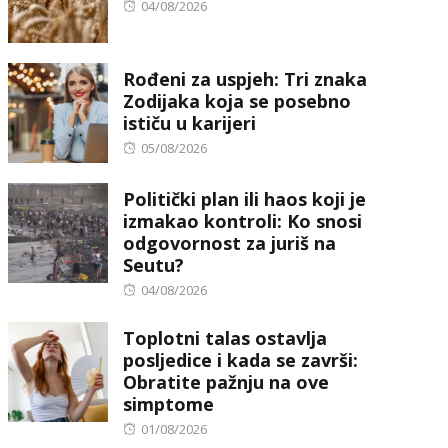
Posted
04/08/2026
on
Rođeni za uspjeh: Tri znaka
Zodijaka koja se posebno
ističu u karijeri
Posted
05/08/2026
on
Politički plan ili haos koji je
izmakao kontroli: Ko snosi
odgovornost za juriš na
Seutu?
Posted
04/08/2026
on
Toplotni talas ostavlja
posljedice i kada se završi:
Obratite pažnju na ove
simptome
Posted
01/08/2026