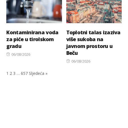
Kontaminirana voda
Toplotni talas izaziva
za piće u tirolskom
više sukoba na
gradu
javnom prostoru u
Beču
Posted
06/08/2026
on
Posted
06/08/2026
on
1
2
3
…
657
Sljedeća »