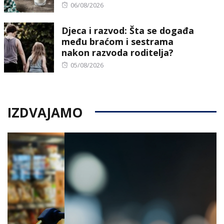
Posted
06/08/2026
on
Djeca i razvod: Šta se događa
među braćom i sestrama
nakon razvoda roditelja?
Posted
05/08/2026
on
IZDVAJAMO