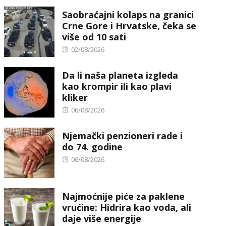
on
Saobraćajni kolaps na granici
Crne Gore i Hrvatske, čeka se
više od 10 sati
Posted
02/08/2026
on
Da li naša planeta izgleda
kao krompir ili kao plavi
kliker
Posted
06/08/2026
on
Njemački penzioneri rade i
do 74. godine
Posted
06/08/2026
on
Najmoćnije piće za paklene
vrućine: Hidrira kao voda, ali
daje više energije