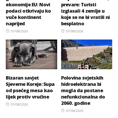
ekonomije EU: Novi
prevare: Turisti
podaci otkrivaju ko
izglasali 4 zemlje u
vuče kontinent
koje se ne bi vratili ni
naprijed
besplatno
Posted
Posted
07/08/2026
07/08/2026
on
on
Bizaran savjet
Polovina svjetskih
Sjeverne Koreje: Supa
hidroelektrana bi
od psećeg mesa kao
mogla da postane
lijek protiv vrućine
nefunkcionalna do
2060. godine
Posted
07/08/2026
on
Posted
07/08/2026
on