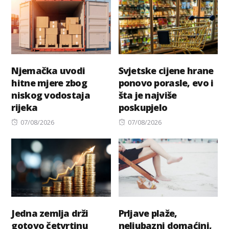
Njemačka uvodi
Svjetske cijene hrane
hitne mjere zbog
ponovo porasle, evo i
niskog vodostaja
šta je najviše
rijeka
poskupjelo
Posted
Posted
07/08/2026
07/08/2026
on
on
Jedna zemlja drži
Prljave plaže,
gotovo četvrtinu
neljubazni domaćini,