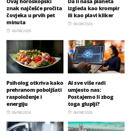
Ovaj horoskopski
Da li naša planeta
znak najčešće pročita
izgleda kao krompir
čovjeka u prvih pet
ili kao plavi kliker
minuta
Posted
06/08/2026
Posted
on
06/08/2026
on
Psiholog otkriva kako
AI sve više radi
prehranom poboljšati
umjesto nas:
raspoloženje i
Postajemo li zbog
energiju
toga gluplji?
Posted
Posted
06/08/2026
06/08/2026
on
on