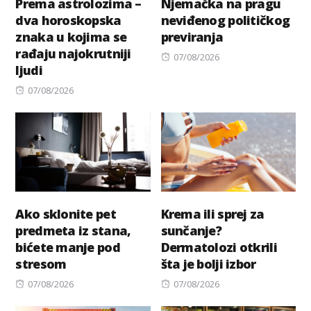
Prema astrolozima –
Njemačka na pragu
dva horoskopska
neviđenog političkog
znaka u kojima se
previranja
rađaju najokrutniji
Posted
07/08/2026
ljudi
on
Posted
07/08/2026
on
Ako sklonite pet
Krema ili sprej za
predmeta iz stana,
sunčanje?
bićete manje pod
Dermatolozi otkrili
stresom
šta je bolji izbor
Posted
Posted
07/08/2026
07/08/2026
on
on