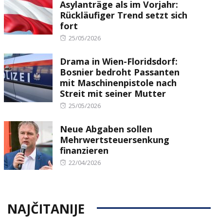
Asylanträge als im Vorjahr:
Rückläufiger Trend setzt sich
fort
Posted
25/05/2026
on
Drama in Wien-Floridsdorf:
Bosnier bedroht Passanten
mit Maschinenpistole nach
Streit mit seiner Mutter
Posted
25/05/2026
on
Neue Abgaben sollen
Mehrwertsteuersenkung
finanzieren
Posted
22/04/2026
on
NAJČITANIJE