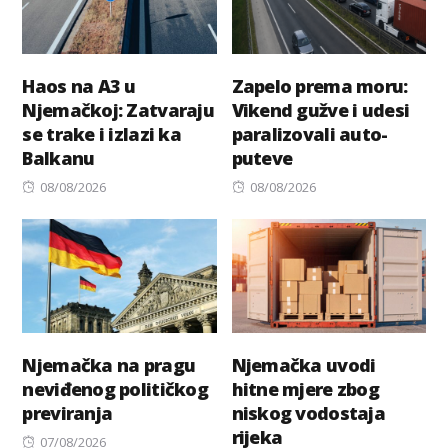
Haos na A3 u
Zapelo prema moru:
Njemačkoj: Zatvaraju
Vikend gužve i udesi
se trake i izlazi ka
paralizovali auto-
Balkanu
puteve
Posted
Posted
08/08/2026
08/08/2026
on
on
Njemačka na pragu
Njemačka uvodi
neviđenog političkog
hitne mjere zbog
previranja
niskog vodostaja
rijeka
Posted
07/08/2026