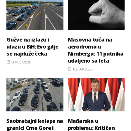
Gužve na izlazu i
Masovna tuča na
ulazu u BiH: Evo gdje
aerodromu u
se najduže čeka
Nirnbergu: 11 putnika
udaljeno sa leta
Posted
03/08/2026
on
Posted
02/08/2026
on
Saobraćajni kolaps na
Mađarska u
granici Crne Gore i
problemu: Kritičan