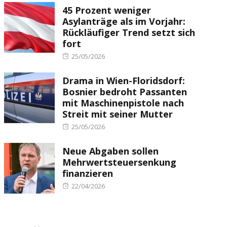
45 Prozent weniger
Asylanträge als im Vorjahr:
Rückläufiger Trend setzt sich
fort
Posted
25/05/2026
on
Drama in Wien-Floridsdorf:
Bosnier bedroht Passanten
mit Maschinenpistole nach
Streit mit seiner Mutter
Posted
25/05/2026
on
Neue Abgaben sollen
Mehrwertsteuersenkung
finanzieren
Posted
22/04/2026
on