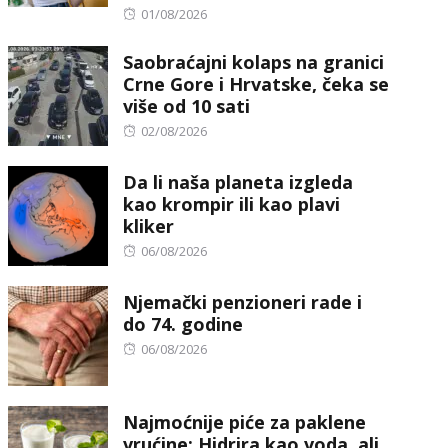
Posted
01/08/2026
on
Saobraćajni kolaps na granici
Crne Gore i Hrvatske, čeka se
više od 10 sati
Posted
02/08/2026
on
Da li naša planeta izgleda
kao krompir ili kao plavi
kliker
Posted
06/08/2026
on
Njemački penzioneri rade i
do 74. godine
Posted
06/08/2026
on
Najmoćnije piće za paklene
vrućine: Hidrira kao voda, ali