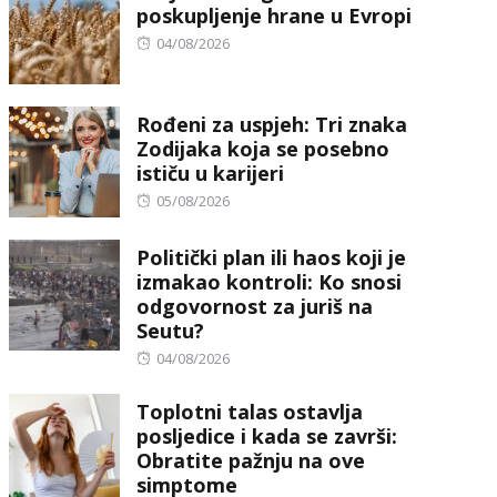
poskupljenje hrane u Evropi
Posted
04/08/2026
on
Rođeni za uspjeh: Tri znaka
Zodijaka koja se posebno
ističu u karijeri
Posted
05/08/2026
on
Politički plan ili haos koji je
izmakao kontroli: Ko snosi
odgovornost za juriš na
Seutu?
Posted
04/08/2026
on
Toplotni talas ostavlja
posljedice i kada se završi:
Obratite pažnju na ove
simptome