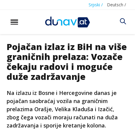
Srpski /
Deutsch /
Pojačan izlaz iz BiH na više
graničnih prelaza: Vozače
čekaju radovi i moguće
duže zadržavanje
Na izlazu iz Bosne i Hercegovine danas je
pojačan saobraćaj vozila na graničnim
prelazima Orašje, Velika Kladuša i Izačić,
zbog čega vozači moraju računati na duža
zadržavanja i sporije kretanje kolona.