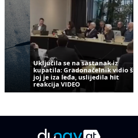
Uključila se na sastanak iz
kupatila: Gradonačelnik vidio šta
joj je iza leđa, uslijedila hit
reakcija VIDEO