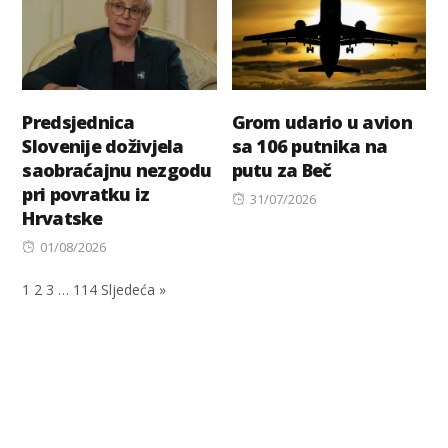
Predsjednica
Grom udario u avion
Slovenije doživjela
sa 106 putnika na
saobraćajnu nezgodu
putu za Beč
pri povratku iz
Posted
31/07/2026
Hrvatske
on
Posted
01/08/2026
on
1
2
3
…
114
Sljedeća »