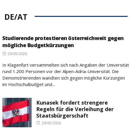
DE/AT
Studierende protestieren österreichweit gegen
mögliche Budgetkürzungen
Posted
29/05/2026
on
In Klagenfurt versammelten sich nach Angaben der Universität
rund 1.200 Personen vor der Alpen-Adria-Universität. Die
Demonstrierenden wandten sich gegen mögliche Kürzungen
im Hochschulbudget und...
Kunasek fordert strengere
Regeln für die Verleihung der
Staatsbürgerschaft
Posted
29/05/2026
on