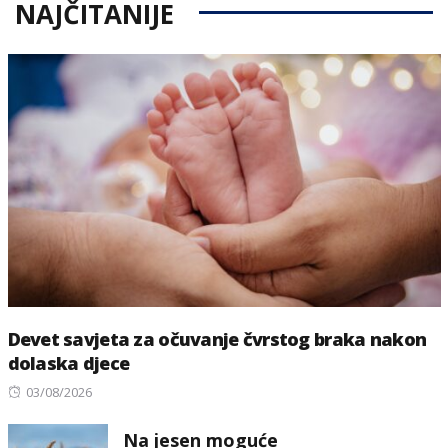
NAJČITANIJE
Devet savjeta za očuvanje čvrstog braka nakon
dolaska djece
Posted
03/08/2026
on
Na jesen moguće