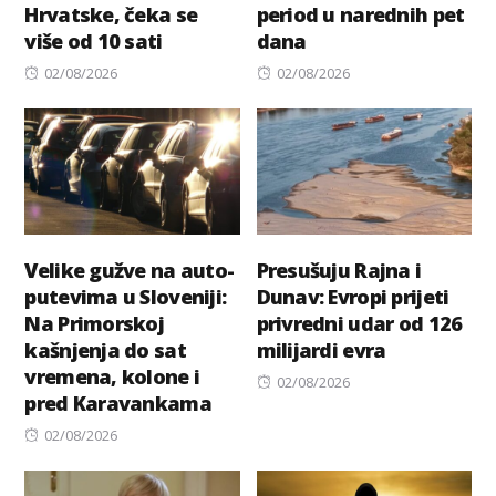
Hrvatske, čeka se
period u narednih pet
više od 10 sati
dana
Posted
Posted
02/08/2026
02/08/2026
on
on
Velike gužve na auto-
Presušuju Rajna i
putevima u Sloveniji:
Dunav: Evropi prijeti
Na Primorskoj
privredni udar od 126
kašnjenja do sat
milijardi evra
vremena, kolone i
Posted
02/08/2026
pred Karavankama
on
Posted
02/08/2026
on