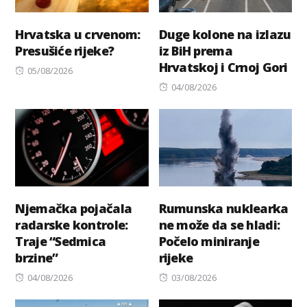
Hrvatska u crvenom:
Duge kolone na izlazu
Presušiće rijeke?
iz BiH prema
Hrvatskoj i Crnoj Gori
Posted
05/08/2026
on
Posted
04/08/2026
on
Njemačka pojačala
Rumunska nuklearka
radarske kontrole:
ne može da se hladi:
Traje “Sedmica
Počelo miniranje
brzine”
rijeke
Posted
Posted
04/08/2026
03/08/2026
on
on