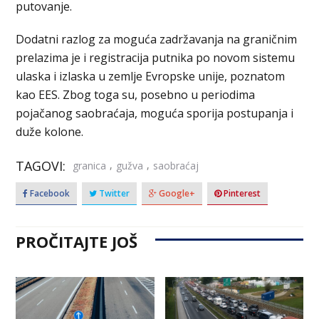
putovanje.
Dodatni razlog za moguća zadržavanja na graničnim
prelazima je i registracija putnika po novom sistemu
ulaska i izlaska u zemlje Evropske unije, poznatom
kao EES. Zbog toga su, posebno u periodima
pojačanog saobraćaja, moguća sporija postupanja i
duže kolone.
TAGOVI:
,
,
granica
gužva
saobraćaj
Facebook
Twitter
Google+
Pinterest
PROČITAJTE JOŠ