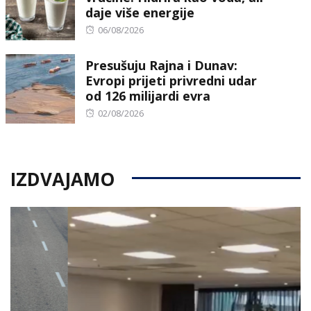
daje više energije
Posted
06/08/2026
on
Presušuju Rajna i Dunav:
Evropi prijeti privredni udar
od 126 milijardi evra
Posted
02/08/2026
on
IZDVAJAMO