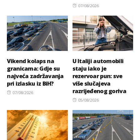
on
Posted
07/08/2026
on
Vikend kolaps na
U Italiji automobili
granicama: Gdje su
staju iako je
najveća zadržavanja
rezervoar pun: sve
pri izlasku iz BiH?
više slučajeva
razrijeđenog goriva
Posted
07/08/2026
on
Posted
05/08/2026
on