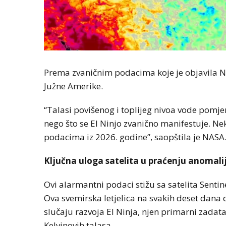
Prema zvaničnim podacima koje je objavila NAS
Južne Amerike.
“Talasi povišenog i toplijeg nivoa vode pomj
nego što se El Ninjo zvanično manifestuje. Nek
podacima iz 2026. godine”, saopštila je NASA
Ključna uloga satelita u praćenju anomali
Ovi alarmantni podaci stižu sa satelita Sentine
Ova svemirska letjelica na svakih deset dana
slučaju razvoja El Ninja, njen primarni zadata
Kelvinovih talasa.