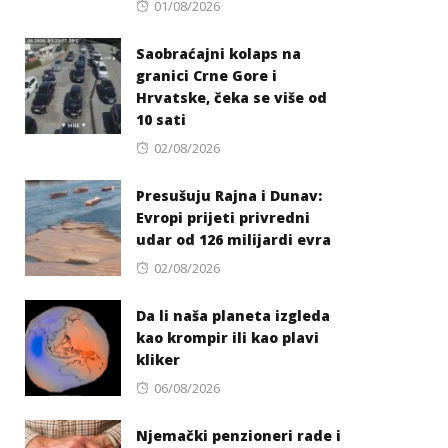
Posted
01/08/2026
on
Saobraćajni kolaps na
granici Crne Gore i
Hrvatske, čeka se više od
10 sati
Posted
02/08/2026
on
Presušuju Rajna i Dunav:
Evropi prijeti privredni
udar od 126 milijardi evra
Posted
02/08/2026
on
Da li naša planeta izgleda
kao krompir ili kao plavi
kliker
Posted
06/08/2026
on
Njemački penzioneri rade i