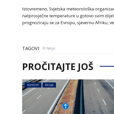
Istovremeno, Svjetska meteorološka organiza
natprosječne temperature u gotovo svim dijelov
prognoziraju se za Evropu, sjevernu Afriku, ve
TAGOVI:
El Ninjo
PROČITAJTE JOŠ
NOVOSTI
REGIJA