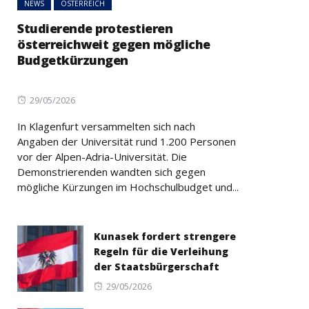
NEWS
ÖSTERREICH
Studierende protestieren
österreichweit gegen mögliche
Budgetkürzungen
Posted
29/05/2026
on
In Klagenfurt versammelten sich nach
Angaben der Universität rund 1.200 Personen
vor der Alpen-Adria-Universität. Die
Demonstrierenden wandten sich gegen
mögliche Kürzungen im Hochschulbudget und...
Kunasek fordert strengere
Regeln für die Verleihung
der Staatsbürgerschaft
Posted
29/05/2026
on