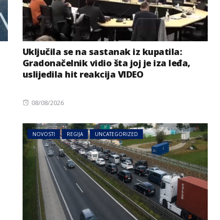
Uključila se na sastanak iz kupatila:
Gradonačelnik vidio šta joj je iza leđa,
uslijedila hit reakcija VIDEO
Posted
08/08/2026
on
NOVOSTI
REGIJA
UNCATEGORIZED