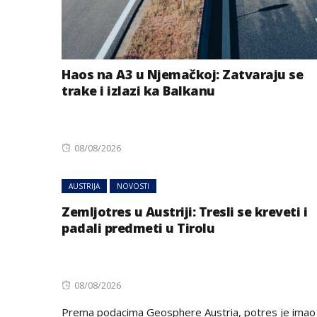
Haos na A3 u Njemačkoj: Zatvaraju se
trake i izlazi ka Balkanu
Posted
08/08/2026
on
AUSTRIJA
NOVOSTI
Zemljotres u Austriji: Tresli se kreveti i
padali predmeti u Tirolu
Posted
08/08/2026
on
Prema podacima Geosphere Austria, potres je imao