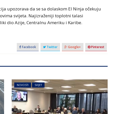
cija upozorava da se sa dolaskom El Ninja očekuju
ima svijeta. Najizraženiji toplotni talasi
liki dio Azije, Centralnu Ameriku i Karibe.
Facebook
Twitter
Google+
Pinterest
NOVOSTI
SVIJET