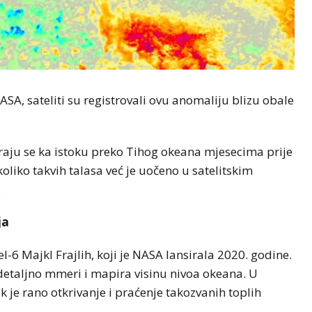
A, sateliti su registrovali ovu anomaliju blizu obale
eraju se ka istoku preko Tihog okeana mjesecima prije
oliko takvih talasa već je uočeno u satelitskim
.
ja
l-6 Majkl Frajlih, koji je NASA lansirala 2020. godine.
 detaljno mmeri i mapira visinu nivoa okeana. U
k je rano otkrivanje i praćenje takozvanih toplih