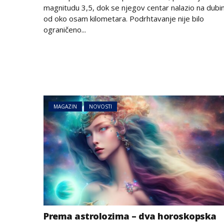
magnitudu 3,5, dok se njegov centar nalazio na dubin
od oko osam kilometara. Podrhtavanje nije bilo
ograničeno...
AUSTRIJA
NOVOSTI
MAGAZIN
NOVOSTI
Zemljotres u Aust
se kreveti i pada
u Tirolu
Prema astrolozima – dva horoskopska