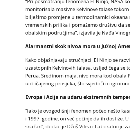
“Pri posmatranju fenomena El Ninjo, NASA kori
monitorisala masivne Kelvinove talase tokom 
bilježimo promjene u termodinamici okeana 
vremenskih prilika i pomažemo društvu da se
obalskim područjima”, izjavila je Nađa Vinogr
Alarmantni skok nivoa mora u Južnoj Amer
Kako objašnjavaju stručnjaci, El Ninjo se raz
uzastopnih Kelvinovih talasa, usljed čega se
Perua. Sredinom maja, nivo mora kod obala Pe
uobičajenog prosjeka, što svjedoči o ogromno
Evropa i Azija na udaru ekstremnih tempe
“Iako je ovogodišnji fenomen počeo nešto kasn
i 1997. godine, on već počinje da ih dostiže.
snažan”, dodao je Džoš Vilis iz Laboratorije z