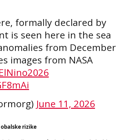
ere, formally declared by
t is seen here in the sea
 anomalies from December
ses images from NASA
ElNino2026
GF8mAi
ormorg)
June 11, 2026
obalske rizike