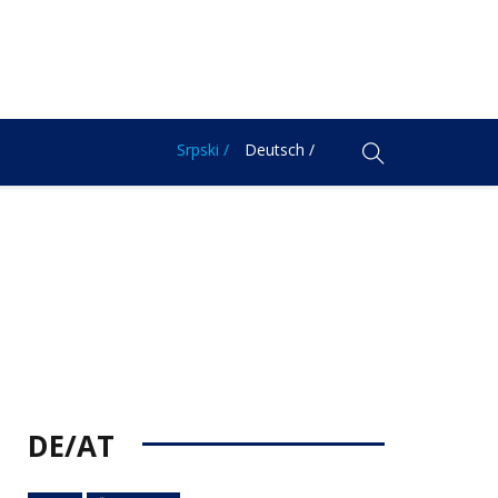
Srpski /
Deutsch /
DE/AT