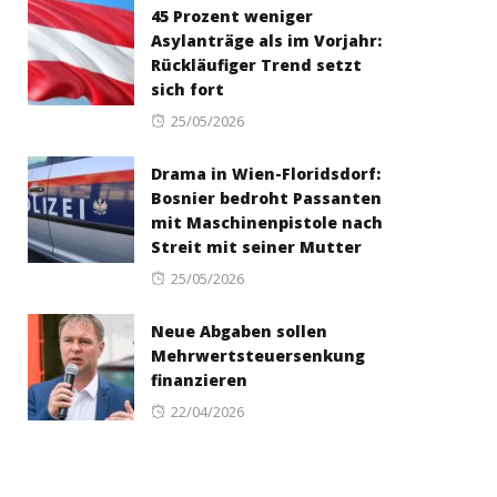
45 Prozent weniger
Asylanträge als im Vorjahr:
Rückläufiger Trend setzt
sich fort
Posted
25/05/2026
on
Drama in Wien-Floridsdorf:
Bosnier bedroht Passanten
mit Maschinenpistole nach
Streit mit seiner Mutter
Posted
25/05/2026
on
Neue Abgaben sollen
Mehrwertsteuersenkung
finanzieren
Posted
22/04/2026
on