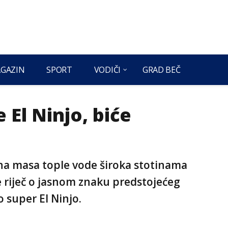
GAZIN
SPORT
VODIČI
GRAD BEČ
 El Ninjo, biće
a masa tople vode široka stotinama
je riječ o jasnom znaku predstojećeg
super El Ninjo.