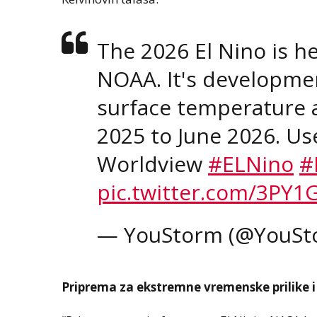
The 2026 El Nino is h
NOAA. It's developmen
surface temperature
2025 to June 2026. U
Worldview
#ELNino
#
pic.twitter.com/3PY1
— YouStorm (@YouSt
Priprema za ekstremne vremenske prilike i 