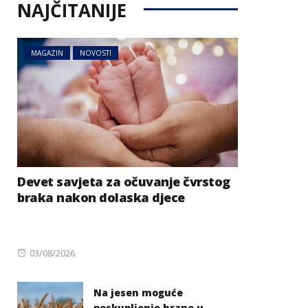
NAJČITANIJE
MAGAZIN
NOVOSTI
Devet savjeta za očuvanje čvrstog
braka nakon dolaska djece
Posted
03/08/2026
on
Na jesen moguće
poskupljenje hrane u