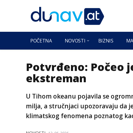
POČETNA
NOVOSTI
BIZNIS
MA
Potvrđeno: Počeo je
ekstreman
U Tihom okeanu pojavila se ogromn
milja, a stručnjaci upozoravaju da 
klimatskog fenomena poznatog kao 
NOVOSTI