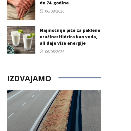
do 74. godine
Posted
06/08/2026
on
Najmoćnije piće za paklene
vrućine: Hidrira kao voda,
ali daje više energije
Posted
06/08/2026
on
IZDVAJAMO