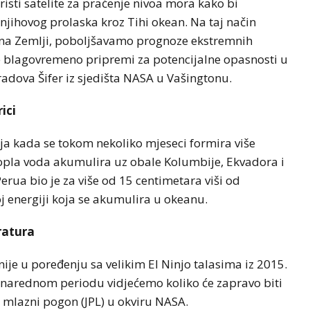
sti satelite za praćenje nivoa mora kako bi
njihovog prolaska kroz Tihi okean. Na taj način
na Zemlji, poboljšavamo prognoze ekstremnih
 blagovremeno pripremi za potencijalne opasnosti u
adova Šifer iz sjedišta NASA u Vašingtonu.
ici
vija kada se tokom nekoliko mjeseci formira više
 topla voda akumulira uz obale Kolumbije, Ekvadora i
rua bio je za više od 15 centimetara viši od
j energiji koja se akumulira u okeanu.
ratura
ije u poređenju sa velikim El Ninjo talasima iz 2015.
 U narednom periodu vidjećemo koliko će zapravo biti
a mlazni pogon (JPL) u okviru NASA.