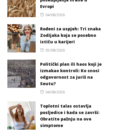
Evropi
Posted
04/08/2026
on
Rođeni za uspjeh: Tri znaka
Zodijaka koja se posebno
ističu u karijeri
Posted
05/08/2026
on
Politički plan ili haos koji je
izmakao kontroli: Ko snosi
odgovornost za juriš na
Seutu?
Posted
04/08/2026
on
Toplotni talas ostavlja
posljedice i kada se završi:
Obratite pažnju na ove
simptome