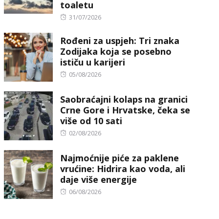
toaletu
Posted
31/07/2026
on
Rođeni za uspjeh: Tri znaka
Zodijaka koja se posebno
ističu u karijeri
Posted
05/08/2026
on
Saobraćajni kolaps na granici
Crne Gore i Hrvatske, čeka se
više od 10 sati
Posted
02/08/2026
on
Najmoćnije piće za paklene
vrućine: Hidrira kao voda, ali
daje više energije
Posted
06/08/2026
on