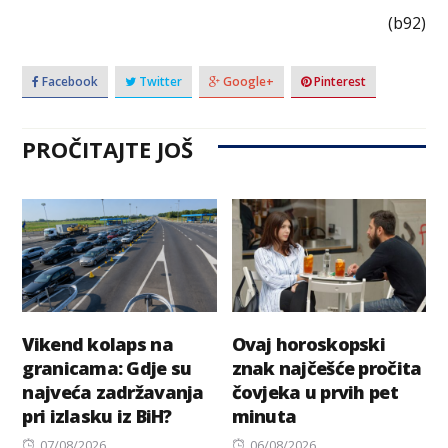
(b92)
Facebook
Twitter
Google+
Pinterest
PROČITAJTE JOŠ
Vikend kolaps na
Ovaj horoskopski
granicama: Gdje su
znak najčešće pročita
najveća zadržavanja
čovjeka u prvih pet
pri izlasku iz BiH?
minuta
Posted
Posted
07/08/2026
06/08/2026