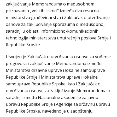
zaključivanje Memoranduma o međusobnom
priznavanju „velikih licenci“ između dva resorna
ministarstva građevinarstva i Zaključak o utvrđivanje
osnove za zaključivanje sporazuma o međusobnoj
saradnji u oblasti informiciono-komunikacionih
tehnologija ministarstava unutrašnjih poslova Srbije i
Republike Srpske.
Usvojen je Zaključak o utvrđivanju osnove za vođenje
pregovora i zaključivanje Memoranduma između
Ministarstva državne uprave i lokalne samouprave
Republike Srbije i Ministarstva uprave i lokalne
samouprave Republike Srpske, kao i Zaključak o
utvrđivanju osnove za zaključivanje Memoranduma o
saradnji između Nacionalne akademije za javnu
upravu Republike Srbije i Agencije za državnu upravu
Republike Srpske, navedeno je u saopštenju.