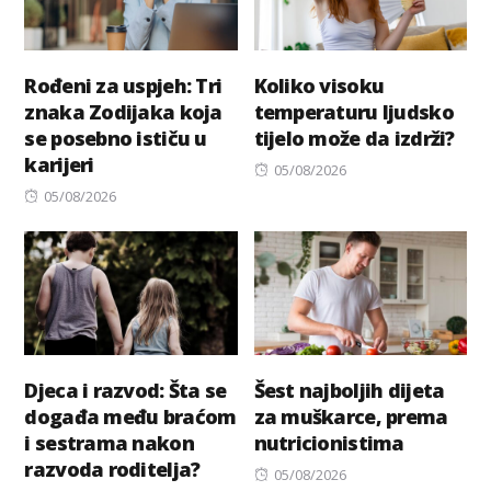
Rođeni za uspjeh: Tri
Koliko visoku
znaka Zodijaka koja
temperaturu ljudsko
se posebno ističu u
tijelo može da izdrži?
karijeri
Posted
05/08/2026
Posted
on
05/08/2026
on
Djeca i razvod: Šta se
Šest najboljih dijeta
događa među braćom
za muškarce, prema
i sestrama nakon
nutricionistima
razvoda roditelja?
Posted
05/08/2026