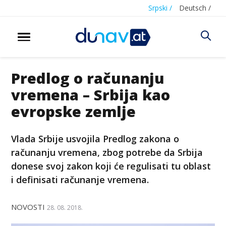
Srpski /
Deutsch /
Predlog o računanju
vremena – Srbija kao
evropske zemlje
Vlada Srbije usvojila Predlog zakona o
računanju vremena, zbog potrebe da Srbija
donese svoj zakon koji će regulisati tu oblast
i definisati računanje vremena.
NOVOSTI
28. 08. 2018.