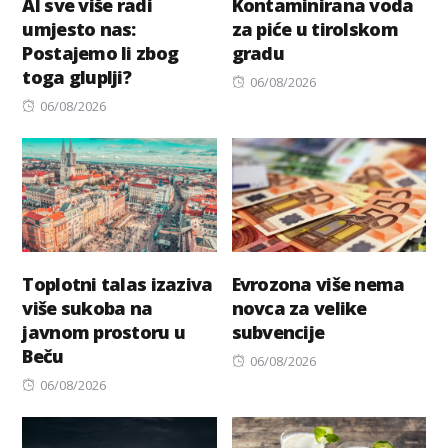
AI sve više radi
Kontaminirana voda
umjesto nas:
za piće u tirolskom
Postajemo li zbog
gradu
toga gluplji?
Posted
06/08/2026
Posted
on
06/08/2026
on
Toplotni talas izaziva
Evrozona više nema
više sukoba na
novca za velike
javnom prostoru u
subvencije
Beču
Posted
06/08/2026
Posted
on
06/08/2026
on