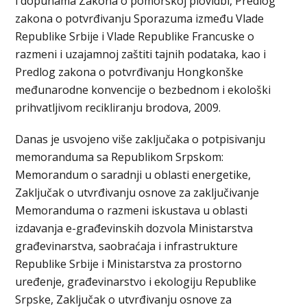
i dopunama Zakona o pomorskoj plovidbi, Predlog
zakona o potvrđivanju Sporazuma između Vlade
Republike Srbije i Vlade Republike Francuske o
razmeni i uzajamnoj zaštiti tajnih podataka, kao i
Predlog zakona o potvrđivanju Hongkonške
međunarodne konvencije o bezbednom i ekološki
prihvatljivom recikliranju brodova, 2009.
Danas je usvojeno više zaključaka o potpisivanju
memoranduma sa Republikom Srpskom:
Memorandum o saradnji u oblasti energetike,
Zaključak o utvrđivanju osnove za zaključivanje
Memoranduma o razmeni iskustava u oblasti
izdavanja e-građevinskih dozvola Ministarstva
građevinarstva, saobraćaja i infrastrukture
Republike Srbije i Ministarstva za prostorno
uređenje, građevinarstvo i ekologiju Republike
Srpske, Zaključak o utvrđivanju osnove za