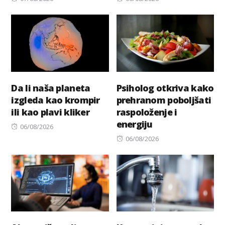
on
on
Da li naša planeta
Psiholog otkriva kako
izgleda kao krompir
prehranom poboljšati
ili kao plavi kliker
raspoloženje i
energiju
Posted
06/08/2026
on
Posted
06/08/2026
on