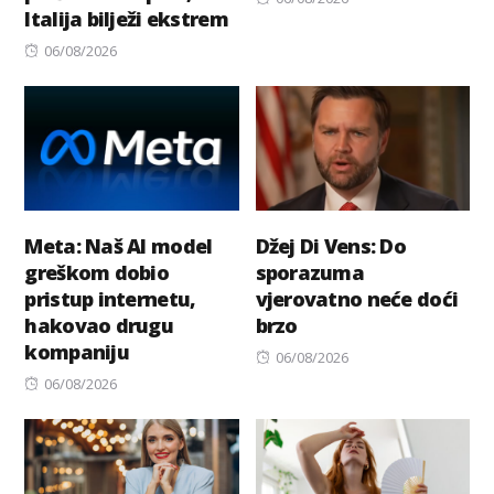
Italija bilježi ekstrem
on
Posted
06/08/2026
on
Meta: Naš AI model
Džej Di Vens: Do
greškom dobio
sporazuma
pristup internetu,
vjerovatno neće doći
hakovao drugu
brzo
kompaniju
Posted
06/08/2026
Posted
on
06/08/2026
on