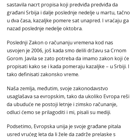
sastavila nacrt propisa koji predviđa predviđa da
građani Srbija i dalje poslednje nedelje u martu, tačno
u dva časa, kazaljke pomere sat unapred. I vraćaju ga
nazad poslednje nedelje oktobra.
Poslednji Zakon o računanju vremena kod nas
usvojen je 2006, još kada smo delili državu sa Crnom
Gorom. Javila se zato potreba da imamo zakon koji će
propisati kako se i kada pomeraju kazaljke – u Srbiji. I
tako definisati zakonsko vreme.
Naša zemlja, međutim, svoje zakonodavstvo
usaglašava sa evropskim, tako da ukoliko Evropa reši
da ubuduće ne postoji letnje i zimsko računanje,
odluci ćemo se prilagoditi i mi, pisali su mediji.
Podsetimo, Evropska unija je svoje građane pitala
usred vrućeg leta da li žele da zadrže prelaske s