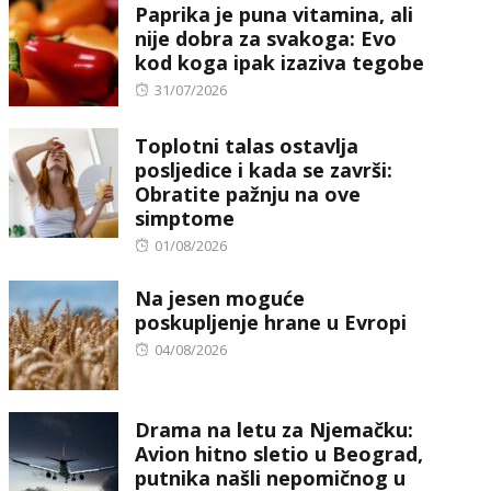
Paprika je puna vitamina, ali
nije dobra za svakoga: Evo
kod koga ipak izaziva tegobe
Posted
31/07/2026
on
Toplotni talas ostavlja
posljedice i kada se završi:
Obratite pažnju na ove
simptome
Posted
01/08/2026
on
Na jesen moguće
poskupljenje hrane u Evropi
Posted
04/08/2026
on
Drama na letu za Njemačku:
Avion hitno sletio u Beograd,
putnika našli nepomičnog u