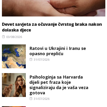
Devet savjeta za očuvanje čvrstog braka nakon
dolaska djece
Posted
03/08/2026
on
Ratovi u Ukrajini i Iranu se
opasno prepliću
Posted
31/07/2026
on
Psihologinja sa Harvarda
dijeli pet fraza koje
signaliziraju da je vaša veza
gotova
Posted
31/07/2026
on