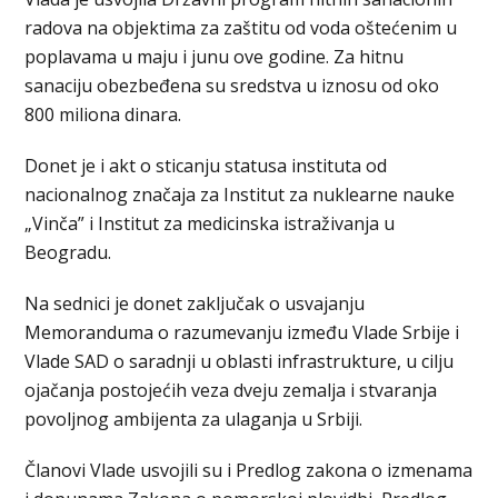
radova na objektima za zaštitu od voda oštećenim u
poplavama u maju i junu ove godine. Za hitnu
sanaciju obezbeđena su sredstva u iznosu od oko
800 miliona dinara.
Donet je i akt o sticanju statusa instituta od
nacionalnog značaja za Institut za nuklearne nauke
„Vinča” i Institut za medicinska istraživanja u
Beogradu.
Na sednici je donet zaključak o usvajanju
Memoranduma o razumevanju između Vlade Srbije i
Vlade SAD o saradnji u oblasti infrastrukture, u cilju
ojačanja postojećih veza dveju zemalja i stvaranja
povoljnog ambijenta za ulaganja u Srbiji.
Članovi Vlade usvojili su i Predlog zakona o izmenama