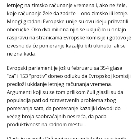
letnjeg na zimsko računanje vremena i, ako ne žele,
koje računanje žele da zadrže – ono zimsko ili letnje.
Mnogi građani Evropske unije su ovu ideju prihvatili
oberučke. Oko dva miliona njih se uključilo u onlajn
raspravu na stranicama Evropske komisije i gotovo je
izvesno da će pomeranje kazaljki biti ukinuto, ali se
ne zna kada.
Evropski parlament je još u februaru sa 354 glasa
“za” i 153 “protiv” doneo odluku da Evropskoj komisiji
predloži ukidanje letnjeg računanja vremena.
Argumenti koji su se tom prilikom čuli glasili su da
populacija pati od zdravstvenih problema zbog
pomeranja sata, da pomeranje kazaljki dovodi do
većeg broja saobraćajnih nesreća, da pada
produktivnost na radnom mestu…
Vlada je usvojila Državni program hitnih sanacionih