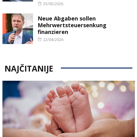
Posted
25/05/2026
on
Neue Abgaben sollen
Mehrwertsteuersenkung
finanzieren
Posted
22/04/2026
on
NAJČITANIJE