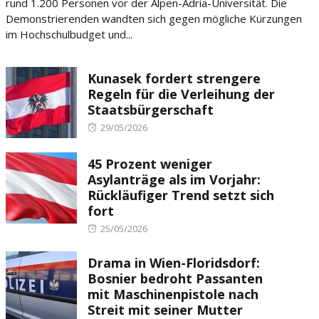
rund 1.200 Personen vor der Alpen-Adria-Universität. Die
Demonstrierenden wandten sich gegen mögliche Kürzungen
im Hochschulbudget und...
Kunasek fordert strengere
Regeln für die Verleihung der
Staatsbürgerschaft
Posted
29/05/2026
on
45 Prozent weniger
Asylanträge als im Vorjahr:
Rückläufiger Trend setzt sich
fort
Posted
25/05/2026
on
Drama in Wien-Floridsdorf:
Bosnier bedroht Passanten
mit Maschinenpistole nach
Streit mit seiner Mutter