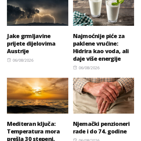
Jake grmljavine
Najmoćnije piće za
prijete dijelovima
paklene vrućine:
Austrije
Hidrira kao voda, ali
daje više energije
Posted
06/08/2026
on
Posted
06/08/2026
on
Mediteran ključa:
Njemački penzioneri
Temperatura mora
rade i do 74. godine
prešla 30 stepeni,
Posted
06/08/2026