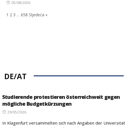
Posted
on
05/08/2026
on
1
2
3
…
658
Sljedeća »
DE/AT
Studierende protestieren österreichweit gegen
mögliche Budgetkürzungen
Posted
29/05/2026
on
In Klagenfurt versammelten sich nach Angaben der Universität