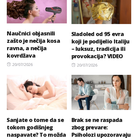
Naučnici objasnili
Sladoled od 95 evra
zašto je nečija kosa
koji je podijelio Italiju
ravna, a nečija
– luksuz, tradicija ili
kovrdžava
provokacija? VIDEO
Posted
20/07/2026
Posted
20/07/2026
on
on
Sanjate o tome da se
Brak se ne raspada
tokom godišnjeg
zbog prevare:
naspavate? To možda
Psiholozi upozoravaju