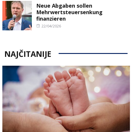
Neue Abgaben sollen
Mehrwertsteuersenkung
finanzieren
Posted
22/04/2026
on
NAJČITANIJE