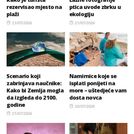
rezervisao mjesto na
ptica uvode zbrku u
plaži
ekologiju
Posted
Posted
21/07/2026
21/07/2026
on
on
Scenario koji
Namirnice koje se
zabrinjava naučnike:
isplati ponijeti na
Kako bi Zemlja mogla
more – uštedjeće vam
da izgleda do 2100.
dosta novca
godine
Posted
20/07/2026
Posted
on
21/07/2026
on