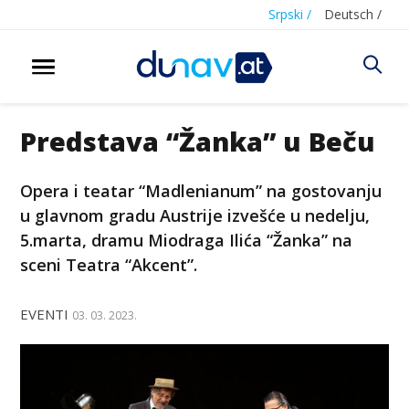
Srpski /
Deutsch /
Predstava “Žanka” u Beču
Opera i teatar “Madlenianum” na gostovanju
u glavnom gradu Austrije izvešće u nedelju,
5.marta, dramu Miodraga Ilića “Žanka” na
sceni Teatra “Akcent”.
EVENTI
03. 03. 2023.