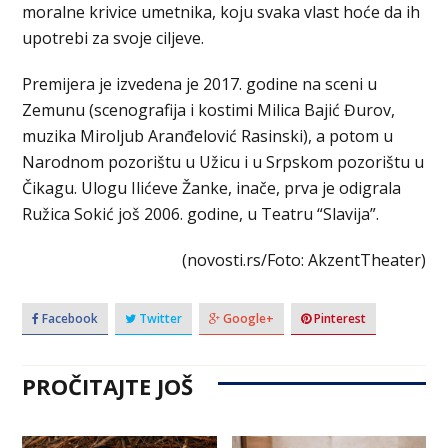
moralne krivice umetnika, koju svaka vlast hoće da ih
upotrebi za svoje ciljeve.
Premijera je izvedena je 2017. godine na sceni u
Zemunu (scenografija i kostimi Milica Bajić Đurov,
muzika Miroljub Aranđelović Rasinski), a potom u
Narodnom pozorištu u Užicu i u Srpskom pozorištu u
Čikagu. Ulogu Ilićeve Žanke, inače, prva je odigrala
Ružica Sokić još 2006. godine, u Teatru “Slavija”.
(novosti.rs/Foto: AkzentTheater)
Facebook
Twitter
Google+
Pinterest
PROČITAJTE JOŠ