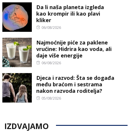
Da li naša planeta izgleda
kao krompir ili kao plavi
kliker
Posted
06/08/2026
on
Najmoćnije piće za paklene
vrućine: Hidrira kao voda, ali
daje više energije
Posted
06/08/2026
on
Djeca i razvod: Šta se događa
među braćom i sestrama
nakon razvoda roditelja?
Posted
05/08/2026
on
IZDVAJAMO