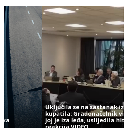
Uključila se na sastanak iz
kupatila: Gradonačelnik vidio šta
joj je iza leđa, uslijedila hit
reakcija VIDEO