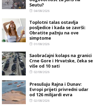
Seutu?
Posted
04/08/2026
on
Toplotni talas ostavlja
posljedice i kada se završi:
Obratite pažnju na ove
simptome
Posted
01/08/2026
on
Saobraćajni kolaps na granici
Crne Gore i Hrvatske, čeka se
više od 10 sati
Posted
02/08/2026
on
Presušuju Rajna i Dunav:
Evropi prijeti privredni udar
od 126 milijardi evra
Posted
02/08/2026
on