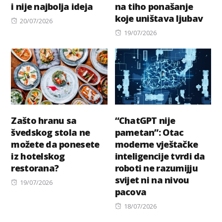
i nije najbolja ideja
na tiho ponašanje
koje uništava ljubav
Posted
20/07/2026
on
Posted
19/07/2026
on
Zašto hranu sa
“ChatGPT nije
švedskog stola ne
pametan”: Otac
možete da ponesete
moderne vještačke
iz hotelskog
inteligencije tvrdi da
restorana?
roboti ne razumijju
svijet ni na nivou
Posted
19/07/2026
pacova
on
Posted
18/07/2026
on