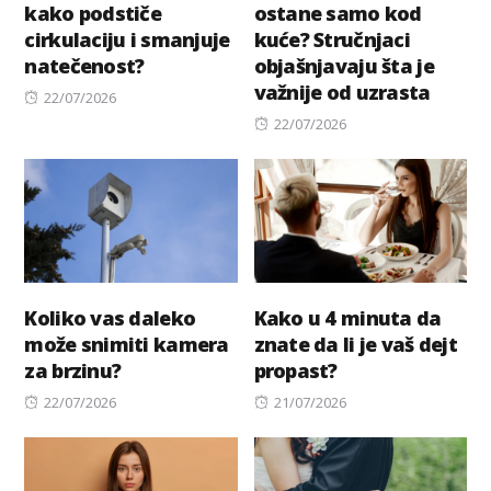
kako podstiče
ostane samo kod
cirkulaciju i smanjuje
kuće? Stručnjaci
natečenost?
objašnjavaju šta je
važnije od uzrasta
Posted
22/07/2026
on
Posted
22/07/2026
on
Koliko vas daleko
Kako u 4 minuta da
može snimiti kamera
znate da li je vaš dejt
za brzinu?
propast?
Posted
Posted
22/07/2026
21/07/2026
on
on