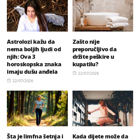
Astrolozi kažu da
Zašto nije
nema boljih ljudi od
preporučljivo da
njih: Ova 3
držite peškire u
horoskopska znaka
kupatilu?
imaju dušu anđela
Posted
22/07/2026
Posted
on
22/07/2026
on
Šta je limfna šetnja i
Kada dijete može da