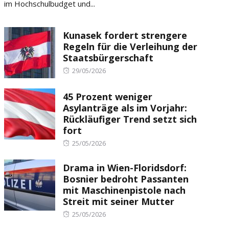
im Hochschulbudget und...
Kunasek fordert strengere
Regeln für die Verleihung der
Staatsbürgerschaft
Posted
29/05/2026
on
45 Prozent weniger
Asylanträge als im Vorjahr:
Rückläufiger Trend setzt sich
fort
Posted
25/05/2026
on
Drama in Wien-Floridsdorf:
Bosnier bedroht Passanten
mit Maschinenpistole nach
Streit mit seiner Mutter
Posted
25/05/2026
on