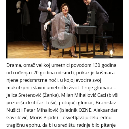
Drama, omaž velikoj umetnici povodom 130 godina
od rođenja i 70 godina od smrti, prikaz je košmara
njene predsmrtrne noći, u kojoj evocira svoj
mukotrpni i slavni umetnički život. Troje glumaca –
Jelica Sretenović (Žanka), Milan Mihailović Caci (bivši
pozorišni kritičar Tošić, putujući glumac, Branislav
Nušić) i Petar Mihailović (islednik OZNE, Aleksandar
Gavrilović, Moris Pijade) – osvetljavaju celu jednu
tragičnu epohu, da bi u središtu radnje bilo pitanje