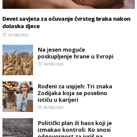
Devet savjeta za očuvanje čvrstog braka nakon
dolaska djece
Posted
03/08/2026
on
Na jesen moguće
poskupljenje hrane u Evropi
Posted
04/08/2026
on
Rođeni za uspjeh: Tri znaka
Zodijaka koja se posebno
ističu u karijeri
Posted
05/08/2026
on
Politički plan ili haos koji je
izmakao kontroli: Ko snosi
odgovornost za juriš na