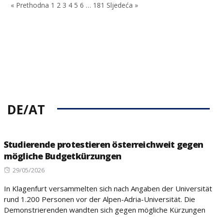
« Prethodna
1
2
3
4
5
6
…
181
Sljedeća »
DE/AT
Studierende protestieren österreichweit gegen
mögliche Budgetkürzungen
Posted
29/05/2026
on
In Klagenfurt versammelten sich nach Angaben der Universität
rund 1.200 Personen vor der Alpen-Adria-Universität. Die
Demonstrierenden wandten sich gegen mögliche Kürzungen