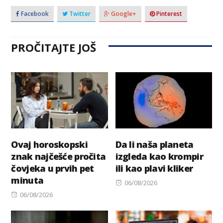
Facebook
Twitter
Google+
Pinterest
PROČITAJTE JOŠ
Ovaj horoskopski
Da li naša planeta
znak najčešće pročita
izgleda kao krompir
čovjeka u prvih pet
ili kao plavi kliker
minuta
Posted
06/08/2026
Posted
on
06/08/2026
on