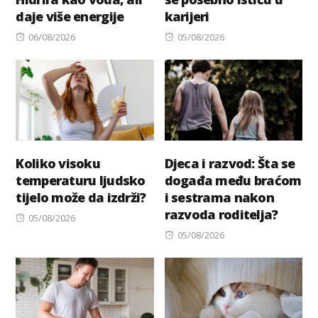
daje više energije
karijeri
Posted
Posted
06/08/2026
05/08/2026
on
on
Koliko visoku
Djeca i razvod: Šta se
temperaturu ljudsko
događa među braćom
tijelo može da izdrži?
i sestrama nakon
razvoda roditelja?
Posted
05/08/2026
on
Posted
05/08/2026
on