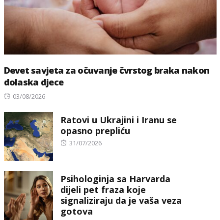
Devet savjeta za očuvanje čvrstog braka nakon
dolaska djece
Posted
03/08/2026
on
Ratovi u Ukrajini i Iranu se
opasno prepliću
Posted
31/07/2026
on
Psihologinja sa Harvarda
dijeli pet fraza koje
signaliziraju da je vaša veza
gotova