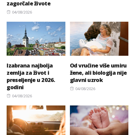
zagorčale živote
Posted
04/08/2026
on
Izabrana najbolja
Od vrućine više umiru
zemlja za život i
žene, ali biologija nije
preseljenje u 2026.
glavni uzrok
godini
Posted
04/08/2026
Posted
on
04/08/2026
on