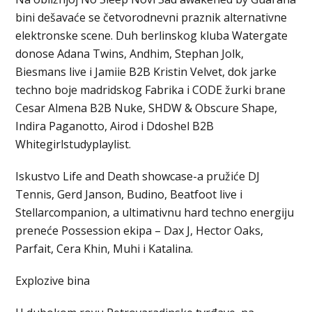
bini dešavaće se četvorodnevni praznik alternativne
elektronske scene. Duh berlinskog kluba Watergate
donose Adana Twins, Andhim, Stephan Jolk,
Biesmans live i Jamiie B2B Kristin Velvet, dok jarke
techno boje madridskog Fabrika i CODE žurki brane
Cesar Almena B2B Nuke, SHDW & Obscure Shape,
Indira Paganotto, Airod i Ddoshel B2B
Whitegirlstudyplaylist.
Iskustvo Life and Death showcase-a pružiće DJ
Tennis, Gerd Janson, Budino, Beatfoot live i
Stellarcompanion, a ultimativnu hard techno energiju
preneće Possession ekipa – Dax J, Hector Oaks,
Parfait, Cera Khin, Muhi i Katalina.
Explozive bina