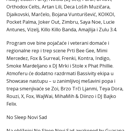
Orthodox Celts, Artan Lili, Deca Loših Muzičara,
Djaikovski, Marčelo, Bojana Vunturišević, KOIKOI,
Pocket Palma, Joker Out, Zimbru, Saya Noe, Lucie
Antunes, Vizelj, Killo Killo Banda, Amajlija i Zulu 3.4.
Program ove bine pojačaće i veterani domaće i
regionalne rep i trep scene Prti Bee Gee, Mimi
Mercedez, Fox & Surreal, Frenki, Kontra, Indigo,
Smoke Mardeljano x DJ Mrki i Stole x Phat Phillie.
Atmoferu će dodatno razdrmati Bassivity ekipa u
Showcase nastupu – u zanimljivoj mešavini popa i
trepa smenjivaće se Zoi, Brzo Trči Ljanmi, Teya Dora,
Rouzi, X, Fox, WajWai, MihaMih & Diinzo i DJ Bajko
Felix.
No Sleep Novi Sad
Na obližnjoj No Sleep Novi Sad awakened by Guarana