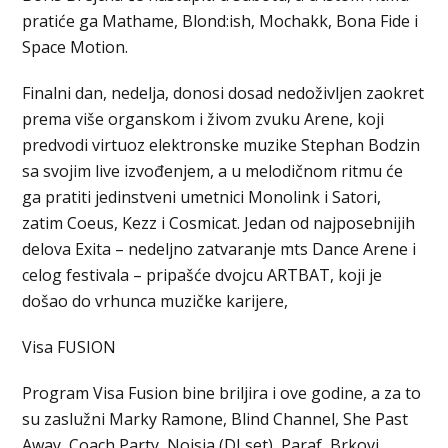
pratiće ga Mathame, Blond:ish, Mochakk, Bona Fide i
Space Motion.
Finalni dan, nedelja, donosi dosad nedoživljen zaokret
prema više organskom i živom zvuku Arene, koji
predvodi virtuoz elektronske muzike Stephan Bodzin
sa svojim live izvođenjem, a u melodičnom ritmu će
ga pratiti jedinstveni umetnici Monolink i Satori,
zatim Coeus, Kezz i Cosmicat. Jedan od najposebnijih
delova Exita – nedeljno zatvaranje mts Dance Arene i
celog festivala – pripašće dvojcu ARTBAT, koji je
došao do vrhunca muzičke karijere,
Visa FUSION
Program Visa Fusion bine briljira i ove godine, a za to
su zaslužni Marky Ramone, Blind Channel, She Past
Away, Coach Party, Noisia (DJ set), Paraf, Brkovi,