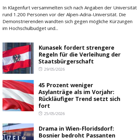
on
In Klagenfurt versammelten sich nach Angaben der Universität
rund 1.200 Personen vor der Alpen-Adria-Universität. Die
Demonstrierenden wandten sich gegen mögliche Kürzungen
im Hochschulbudget und...
Kunasek fordert strengere
Regeln für die Verleihung der
Staatsbürgerschaft
Posted
29/05/2026
on
45 Prozent weniger
Asylanträge als im Vorjahr:
Rückläufiger Trend setzt sich
fort
Posted
25/05/2026
on
Drama in Wien-Floridsdorf:
Bosnier bedroht Passanten