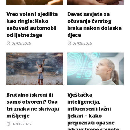
Vreo volan i sjedišta
Devet savjeta za
kao ringla: Kako
očuvanje čvrstog
sačuvati automobil
braka nakon dolaska
od ljetne žege
djece
Posted
Posted
03/08/2026
03/08/2026
on
on
Brutalno iskreni ili
Vještačka
samo otvoreni? Ova
inteligencija,
tri znaka ne skrivaju
influenseri i lažni
mišljenje
ljekari – kako
prepoznati opasne
Posted
02/08/2026
zdravstvene savjete