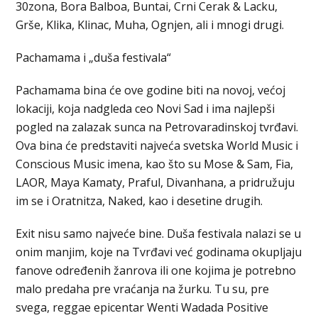
30zona, Bora Balboa, Buntai, Crni Cerak & Lacku,
Grše, Klika, Klinac, Muha, Ognjen, ali i mnogi drugi.
Pachamama i „duša festivala“
Pachamama bina će ove godine biti na novoj, većoj
lokaciji, koja nadgleda ceo Novi Sad i ima najlepši
pogled na zalazak sunca na Petrovaradinskoj tvrđavi.
Ova bina će predstaviti najveća svetska World Music i
Conscious Music imena, kao što su Mose & Sam, Fia,
LAOR, Maya Kamaty, Praful, Divanhana, a pridružuju
im se i Oratnitza, Naked, kao i desetine drugih.
Exit nisu samo najveće bine. Duša festivala nalazi se u
onim manjim, koje na Tvrđavi već godinama okupljaju
fanove određenih žanrova ili one kojima je potrebno
malo predaha pre vraćanja na žurku. Tu su, pre
svega, reggae epicentar Wenti Wadada Positive