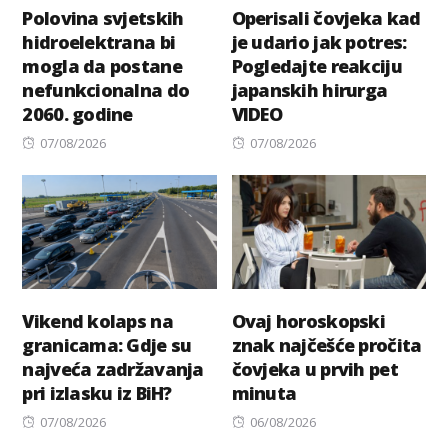
Polovina svjetskih
Operisali čovjeka kad
hidroelektrana bi
je udario jak potres:
mogla da postane
Pogledajte reakciju
nefunkcionalna do
japanskih hirurga
2060. godine
VIDEO
Posted
Posted
07/08/2026
07/08/2026
on
on
Vikend kolaps na
Ovaj horoskopski
granicama: Gdje su
znak najčešće pročita
najveća zadržavanja
čovjeka u prvih pet
pri izlasku iz BiH?
minuta
Posted
Posted
07/08/2026
06/08/2026
on
on