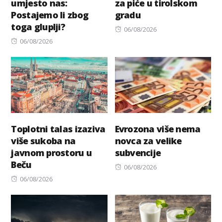
umjesto nas:
za piće u tirolskom
Postajemo li zbog
gradu
toga gluplji?
Posted
06/08/2026
Posted
on
06/08/2026
on
Toplotni talas izaziva
Evrozona više nema
više sukoba na
novca za velike
javnom prostoru u
subvencije
Beču
Posted
06/08/2026
Posted
on
06/08/2026
on