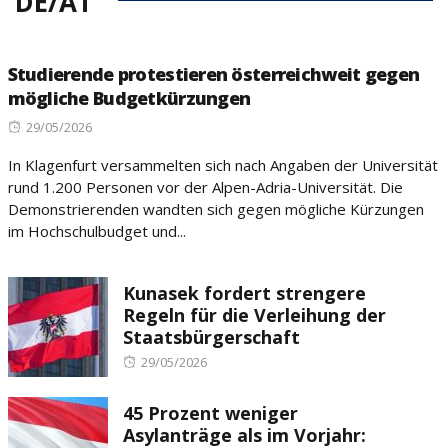
DE/AT
Studierende protestieren österreichweit gegen
mögliche Budgetkürzungen
Posted
29/05/2026
on
In Klagenfurt versammelten sich nach Angaben der Universität
rund 1.200 Personen vor der Alpen-Adria-Universität. Die
Demonstrierenden wandten sich gegen mögliche Kürzungen
im Hochschulbudget und...
Kunasek fordert strengere
Regeln für die Verleihung der
Staatsbürgerschaft
Posted
29/05/2026
on
45 Prozent weniger
Asylanträge als im Vorjahr: