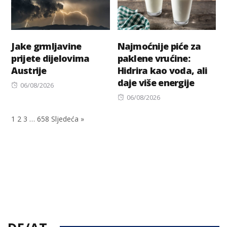
Jake grmljavine
Najmoćnije piće za
prijete dijelovima
paklene vrućine:
Austrije
Hidrira kao voda, ali
daje više energije
Posted
06/08/2026
on
Posted
06/08/2026
on
1
2
3
…
658
Sljedeća »