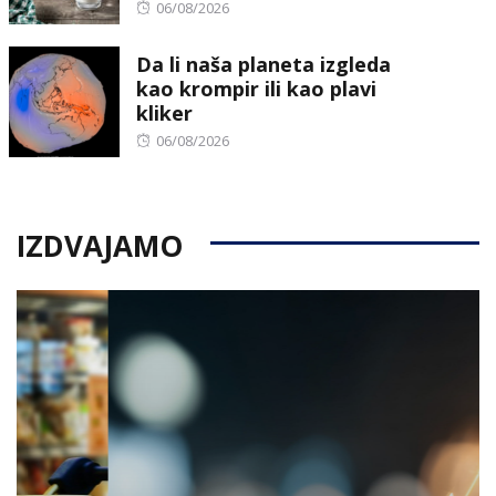
Posted
06/08/2026
on
Da li naša planeta izgleda
kao krompir ili kao plavi
kliker
Posted
06/08/2026
on
IZDVAJAMO