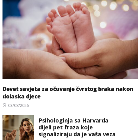
Devet savjeta za očuvanje čvrstog braka nakon
dolaska djece
Posted
03/08/2026
on
Psihologinja sa Harvarda
dijeli pet fraza koje
signaliziraju da je vaša veza