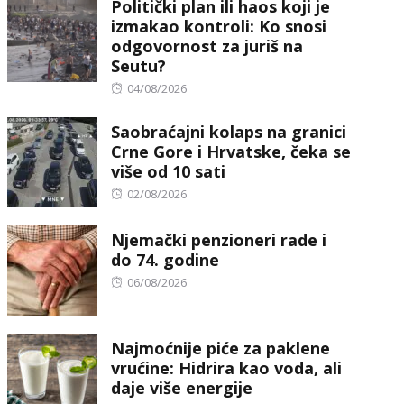
Politički plan ili haos koji je
izmakao kontroli: Ko snosi
odgovornost za juriš na
Seutu?
Posted
04/08/2026
on
Saobraćajni kolaps na granici
Crne Gore i Hrvatske, čeka se
više od 10 sati
Posted
02/08/2026
on
Njemački penzioneri rade i
do 74. godine
Posted
06/08/2026
on
Najmoćnije piće za paklene
vrućine: Hidrira kao voda, ali
daje više energije