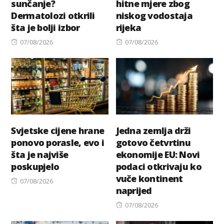
sunčanje?
hitne mjere zbog
Dermatolozi otkrili
niskog vodostaja
šta je bolji izbor
rijeka
Posted
Posted
07/08/2026
07/08/2026
on
on
Svjetske cijene hrane
Jedna zemlja drži
ponovo porasle, evo i
gotovo četvrtinu
šta je najviše
ekonomije EU: Novi
poskupjelo
podaci otkrivaju ko
vuče kontinent
Posted
07/08/2026
naprijed
on
Posted
07/08/2026
on