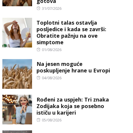
gotova
Posted
31/07/2026
on
Toplotni talas ostavlja
posljedice i kada se završi:
Obratite pažnju na ove
simptome
Posted
01/08/2026
on
Na jesen moguće
poskupljenje hrane u Evropi
Posted
04/08/2026
on
Rođeni za uspjeh: Tri znaka
Zodijaka koja se posebno
ističu u karijeri
Posted
05/08/2026
on