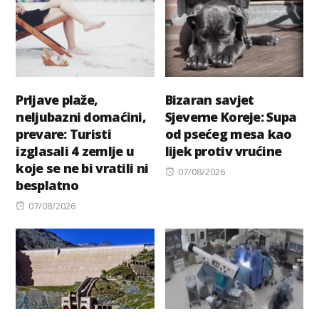
Prljave plaže,
Bizaran savjet
neljubazni domaćini,
Sjeverne Koreje: Supa
prevare: Turisti
od psećeg mesa kao
izglasali 4 zemlje u
lijek protiv vrućine
koje se ne bi vratili ni
Posted
07/08/2026
besplatno
on
Posted
07/08/2026
on