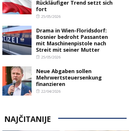
Rückläufiger Trend setzt sich
fort
Posted
25/05/2026
on
Drama in Wien-Floridsdorf:
Bosnier bedroht Passanten
mit Maschinenpistole nach
Streit mit seiner Mutter
Posted
25/05/2026
on
Neue Abgaben sollen
Mehrwertsteuersenkung
finanzieren
Posted
22/04/2026
on
NAJČITANIJE