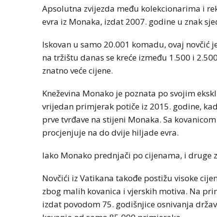
Apsolutna zvijezda među kolekcionarima i rek
evra iz Monaka, izdat 2007. godine u znak sjeć
Iskovan u samo 20.001 komadu, ovaj novčić je
na tržištu danas se kreće između 1.500 i 2.50
znatno veće cijene.
Kneževina Monako je poznata po svojim ekskl
vrijedan primjerak potiče iz 2015. godine, ka
prve tvrđave na stijeni Monaka. Sa kovanicom
procjenjuje na do dvije hiljade evra.
Iako Monako prednjači po cijenama, i druge 
Novčići iz Vatikana takođe postižu visoke cijen
zbog malih kovanica i vjerskih motiva. Na prim
izdat povodom 75. godišnjice osnivanja držav