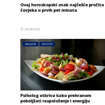
Ovaj horoskopski znak najčešće pročita
čovjeka u prvih pet minuta
Posted
06/08/2026
on
MAGAZIN
NOVOSTI
Psiholog otkriva kako prehranom
poboljšati raspoloženje i energiju