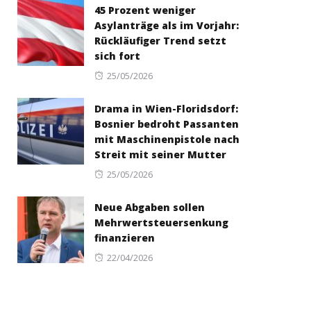
45 Prozent weniger
Asylanträge als im Vorjahr:
Rückläufiger Trend setzt
sich fort
Posted
25/05/2026
on
Drama in Wien-Floridsdorf:
Bosnier bedroht Passanten
mit Maschinenpistole nach
Streit mit seiner Mutter
Posted
25/05/2026
on
Neue Abgaben sollen
Mehrwertsteuersenkung
finanzieren
Posted
22/04/2026
on