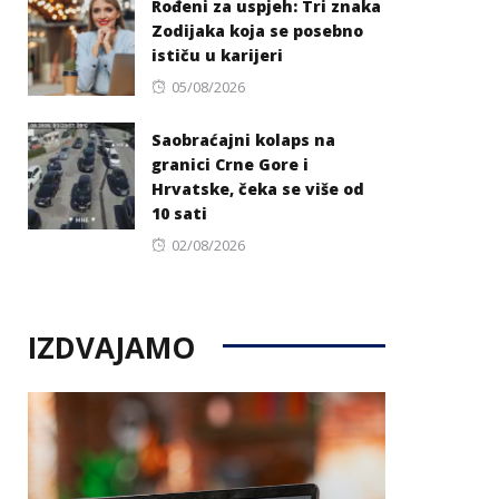
Rođeni za uspjeh: Tri znaka
Zodijaka koja se posebno
ističu u karijeri
Posted
05/08/2026
on
Saobraćajni kolaps na
granici Crne Gore i
Hrvatske, čeka se više od
10 sati
Posted
02/08/2026
on
IZDVAJAMO