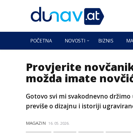
POČETNA
NOVOSTI
BIZNIS
MA
Provjerite novčan
možda imate novčić 
Gotovo svi mi svakodnevno držimo u
previše o dizajnu i istoriji ugravira
MAGAZIN
16. 05. 2026.