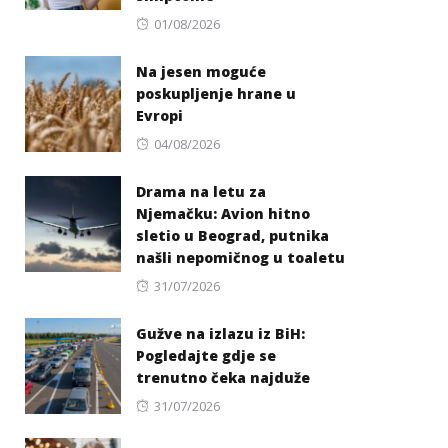
Posted
01/08/2026
on
Na jesen moguće
poskupljenje hrane u
Evropi
Posted
04/08/2026
on
Drama na letu za
Njemačku: Avion hitno
sletio u Beograd, putnika
našli nepomičnog u toaletu
Posted
31/07/2026
on
Gužve na izlazu iz BiH:
Pogledajte gdje se
trenutno čeka najduže
Posted
31/07/2026
on