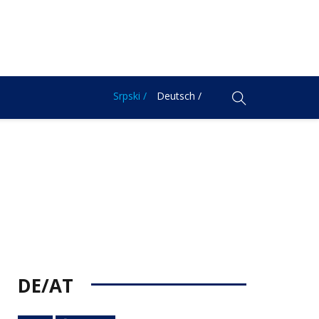
Srpski /
Deutsch /
DE/AT