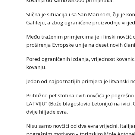
kovanja od samo 85.000 primjeraka.
Slična je situacija i sa San Marinom, čiji je 
Galileju, a zbog ograničene proizvodnje vrijedi
Među traženim primjercima je i finski novčić
proširenja Evropske unije na deset novih člani
Pored ograničenih izdanja, vrijednost kovani
kovanju.
Jedan od najpoznatijih primjera je litvanski n
Približno pet stotina ovih novčića je pogrešn
LATVIJU” (Bože blagoslovio Letoniju) na ivici.
dvije hiljade evra.
Nisu samo novčići od dva evra vrijedni. Italij
pogrešnim motivom – torinskim Mole Antonelij