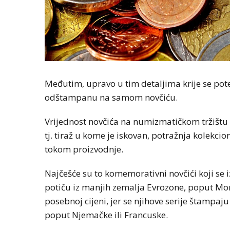
Međutim, upravo u tim detaljima krije se pote
odštampanu na samom novčiću.
Vrijednost novčića na numizmatičkom tržištu o
tj. tiraž u kome je iskovan, potražnja kolekci
tokom proizvodnje.
Najčešće su to komemorativni novčići koji se 
potiču iz manjih zemalja Evrozone, poput Mon
posebnoj cijeni, jer se njihove serije štampaj
poput Njemačke ili Francuske.