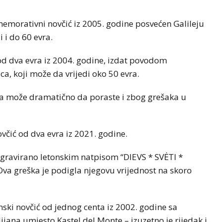
komemorativni novčić iz 2005. godine posvećen Galileju
 i do 60 evra.
 od dva evra iz 2004. godine, izdat povodom
ca, koji može da vrijedi oko 50 evra.
ca može dramatično da poraste i zbog grešaka u
ovčić od dva evra iz 2021. godine.
o gravirano letonskim natpisom “DIEVS * SVĖTI *
 Ova greška je podigla njegovu vrijednost na skoro
anski novčić od jednog centa iz 2002. godine sa
ana umjesto Kastel del Monte – izuzetno je rijedak i