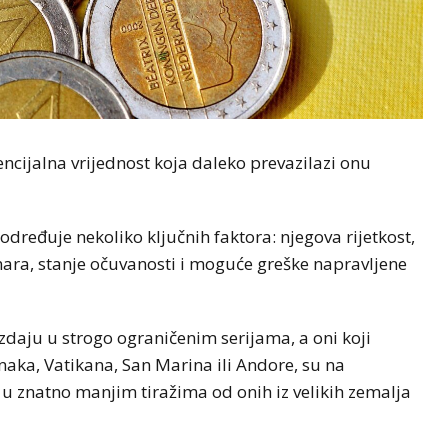
ncijalna vrijednost koja daleko prevazilazi onu
dređuje nekoliko ključnih faktora: njegova rijetkost,
onara, stanje očuvanosti i moguće greške napravljene
izdaju u strogo ograničenim serijama, a oni koji
aka, Vatikana, San Marina ili Andore, su na
u u znatno manjim tiražima od onih iz velikih zemalja