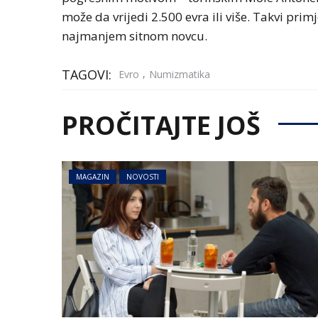
može da vrijedi 2.500 evra ili više. Takvi pri
najmanjem sitnom novcu.
TAGOVI:
,
Evro
Numizmatika
PROČITAJTE JOŠ
MAGAZIN
NOVOSTI