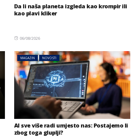
Da li naša planeta izgleda kao krompir ili
kao plavi kliker
Posted
06/08/2026
on
MAGAZIN
NOVOSTI
AI sve više radi umjesto nas: Postajemo li
zbog toga gluplji?