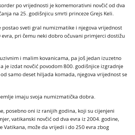
order po vrijednosti je komemorativni novčić od dva
anja na 25. godišnjicu smrti princeze Grejs Keli.
 postao sveti gral numizmatike i njegova vrijednost
0 evra, pri čemu neki dobro očuvani primjerci dostižu
uzivnim i malim kovanicama, pa još jedan izuzetno
da je izdat novčić povodom 800. godišnjice izgradnje
 od samo deset hiljada komada, njegova vrijednost se
zemlje imaju svoja numizmatička dobra.
e, posebno oni iz ranijih godina, koji su cijenjeni
jer, vatikanski novčić od dva evra iz 2004. godine,
e Vatikana, može da vrijedi i do 250 evra zbog