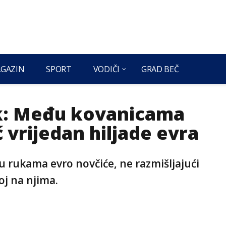
GAZIN
SPORT
VODIČI
GRAD BEČ
ik: Među kovanicama
vrijedan hiljade evra
 rukama evro novčiće, ne razmišljajući
noj na njima.