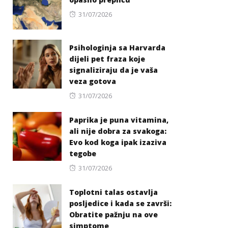
Posted
31/07/2026
on
Psihologinja sa Harvarda
dijeli pet fraza koje
signaliziraju da je vaša
veza gotova
Posted
31/07/2026
on
Paprika je puna vitamina,
ali nije dobra za svakoga:
Evo kod koga ipak izaziva
tegobe
Posted
31/07/2026
on
Toplotni talas ostavlja
posljedice i kada se završi:
Obratite pažnju na ove
simptome