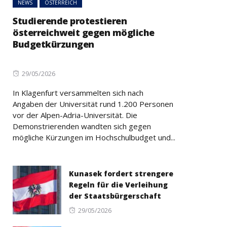
NEWS
ÖSTERREICH
Studierende protestieren
österreichweit gegen mögliche
Budgetkürzungen
Posted
29/05/2026
on
In Klagenfurt versammelten sich nach
Angaben der Universität rund 1.200 Personen
vor der Alpen-Adria-Universität. Die
Demonstrierenden wandten sich gegen
mögliche Kürzungen im Hochschulbudget und...
Kunasek fordert strengere
Regeln für die Verleihung
der Staatsbürgerschaft
Posted
29/05/2026
on