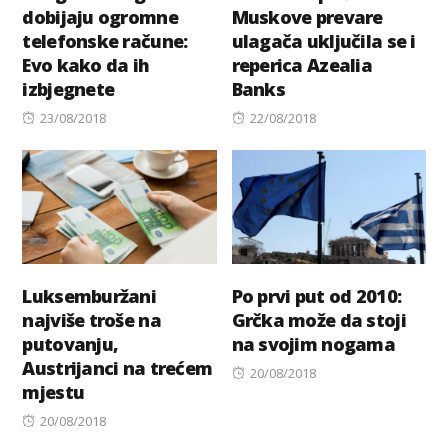
dobijaju ogromne
Muskove prevare
telefonske račune:
ulagača uključila se i
Evo kako da ih
reperica Azealia
izbjegnete
Banks
Posted
Posted
23/08/2018
22/08/2018
on
on
Luksemburžani
Po prvi put od 2010:
najviše troše na
Grčka može da stoji
putovanju,
na svojim nogama
Austrijanci na trećem
Posted
20/08/2018
mjestu
on
Posted
20/08/2018
on