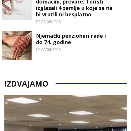
domaćini, prevare: Turisti
izglasali 4 zemlje u koje se ne
bi vratili ni besplatno
Posted
07/08/2026
on
Njemački penzioneri rade i
do 74. godine
Posted
06/08/2026
on
IZDVAJAMO