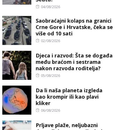
Posted
04/08/2026
on
Saobraćajni kolaps na granici
Crne Gore i Hrvatske, čeka se
više od 10 sati
Posted
02/08/2026
on
Djeca i razvod: Šta se događa
među braćom i sestrama
nakon razvoda roditelja?
Posted
05/08/2026
on
Da li naša planeta izgleda
kao krompir ili kao plavi
kliker
Posted
06/08/2026
on
Prljave plaže, neljubazni