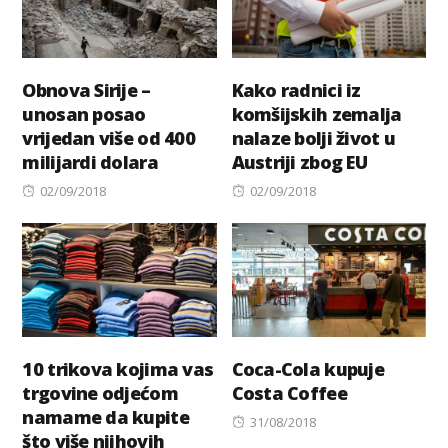
Obnova Sirije –
Kako radnici iz
unosan posao
komšijskih zemalja
vrijedan više od 400
nalaze bolji život u
milijardi dolara
Austriji zbog EU
Posted
Posted
02/09/2018
02/09/2018
on
on
10 trikova kojima vas
Coca-Cola kupuje
trgovine odjećom
Costa Coffee
namame da kupite
Posted
31/08/2018
što više njihovih
on