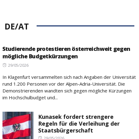
DE/AT
Studierende protestieren österreichweit gegen
mögliche Budgetkürzungen
Posted
29/05/2026
on
In Klagenfurt versammelten sich nach Angaben der Universität
rund 1.200 Personen vor der Alpen-Adria-Universität. Die
Demonstrierenden wandten sich gegen mögliche Kürzungen
im Hochschulbudget und...
Kunasek fordert strengere
Regeln für die Verleihung der
Staatsbürgerschaft
Posted
29/05/2026