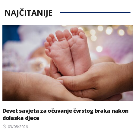
NAJČITANIJE
Devet savjeta za očuvanje čvrstog braka nakon
dolaska djece
Posted
03/08/2026
on