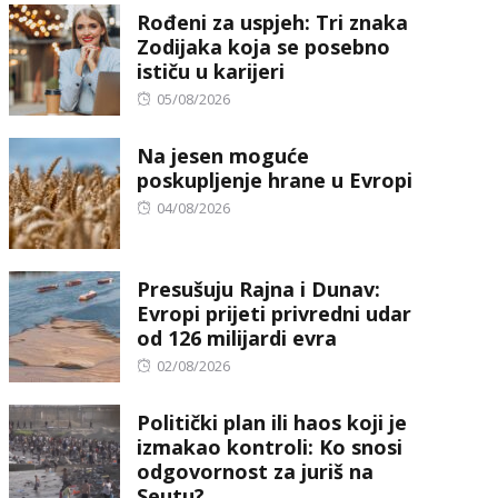
Rođeni za uspjeh: Tri znaka
Zodijaka koja se posebno
ističu u karijeri
Posted
05/08/2026
on
Na jesen moguće
poskupljenje hrane u Evropi
Posted
04/08/2026
on
Presušuju Rajna i Dunav:
Evropi prijeti privredni udar
od 126 milijardi evra
Posted
02/08/2026
on
Politički plan ili haos koji je
izmakao kontroli: Ko snosi
odgovornost za juriš na
Seutu?