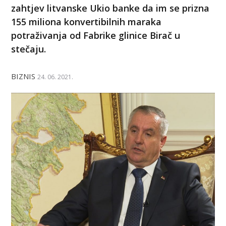
zahtjev litvanske Ukio banke da im se prizna
155 miliona konvertibilnih maraka
potraživanja od Fabrike glinice Birač u
stečaju.
BIZNIS
24. 06. 2021.