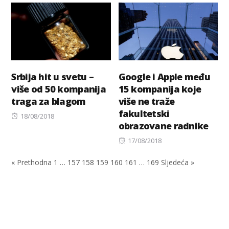
Srbija hit u svetu –
Google i Apple među
više od 50 kompanija
15 kompanija koje
traga za blagom
više ne traže
fakultetski
Posted
18/08/2018
obrazovane radnike
on
Posted
17/08/2018
on
« Prethodna
1
…
157
158
159
160
161
…
169
Sljedeća »