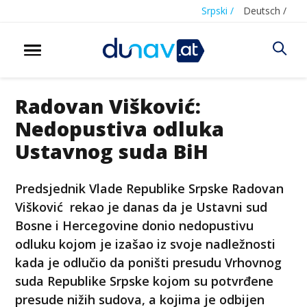
Srpski /
Deutsch /
Radovan Višković:
Nedopustiva odluka
Ustavnog suda BiH
Predsjednik Vlade Republike Srpske Radovan
Višković rekao je danas da je Ustavni sud
Bosne i Hercegovine donio nedopustivu
odluku kojom je izašao iz svoje nadležnosti
kada je odlučio da poništi presudu Vrhovnog
suda Republike Srpske kojom su potvrđene
presude nižih sudova, a kojima je odbijen