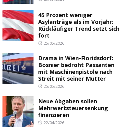
on
45 Prozent weniger
Asylanträge als im Vorjahr:
Rückläufiger Trend setzt sich
fort
Posted
25/05/2026
on
Drama in Wien-Floridsdorf:
Bosnier bedroht Passanten
mit Maschinenpistole nach
Streit mit seiner Mutter
Posted
25/05/2026
on
Neue Abgaben sollen
Mehrwertsteuersenkung
finanzieren
Posted
22/04/2026
on