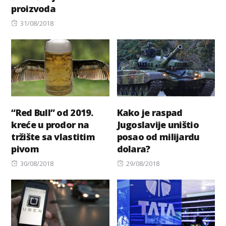
proizvoda
Posted
31/08/2018
on
“Red Bull” od 2019.
Kako je raspad
kreće u prodor na
Jugoslavije uništio
tržište sa vlastitim
posao od milijardu
pivom
dolara?
Posted
Posted
30/08/2018
29/08/2018
on
on