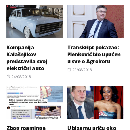
on
Kompanija
Transkript pokazao:
Kalašnjikov
Plenković bio upućen
predstavila svoj
u sve o Agrokoru
električni auto
Posted
23/08/2018
Posted
on
24/08/2018
on
Zbog roaminga
U bizarnu priču oko