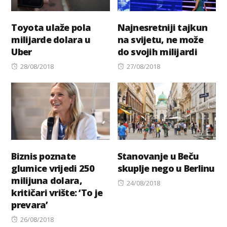
Toyota ulaže pola
Najnesretniji tajkun
milijarde dolara u
na svijetu, ne može
Uber
do svojih milijardi
Posted
Posted
28/08/2018
27/08/2018
on
on
Biznis poznate
Stanovanje u Beču
glumice vrijedi 250
skuplje nego u Berlinu
milijuna dolara,
Posted
24/08/2018
kritičari vrište: ‘To je
on
prevara’
Posted
26/08/2018