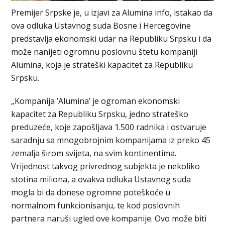
Premijer Srpske je, u izjavi za Alumina info, istakao da
ova odluka Ustavnog suda Bosne i Hercegovine
predstavlja ekonomski udar na Republiku Srpsku i da
može nanijeti ogromnu poslovnu štetu kompaniji
Alumina, koja je strateški kapacitet za Republiku
Srpsku.
„Kompanija ’Alumina’ je ogroman ekonomski
kapacitet za Republiku Srpsku, jedno strateško
preduzeće, koje zapošljava 1.500 radnika i ostvaruje
saradnju sa mnogobrojnim kompanijama iz preko 45
zemalja širom svijeta, na svim kontinentima.
Vrijednost takvog privrednog subjekta je nekoliko
stotina miliona, a ovakva odluka Ustavnog suda
mogla bi da donese ogromne poteškoće u
normalnom funkcionisanju, te kod poslovnih
partnera naruši ugled ove kompanije. Ovo može biti