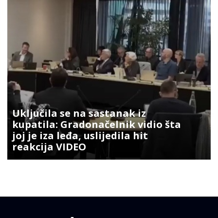
Uključila se na sastanak iz
kupatila: Gradonačelnik vidio šta
joj je iza leđa, uslijedila hit
reakcija VIDEO