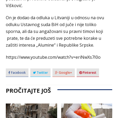
Višković.
On je dodao da odluka u Litvaniji u odnosu na ovu
odluku Ustavnog suda BiH od juče i nije toliko
sporna, ali da su angažovani su pravni timovi koji
prate, te da će preduzeti sve potrebne korake u
zaštiti interesa „Alumine“ i Republike Srpske.
https://www.youtube.com/watch?v=eriNwXs7I0o
Facebook
Twitter
Google+
Pinterest
PROČITAJTE JOŠ