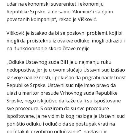
udar na ekonomski suverenitet i ekonomiju
Republike Srpske, a ne samo ’Alumine’ i sa njom
povezanih kompanija“, rekao je Višković.
Višković je istakao da bi se poslovni problemi. koji bi
mogli da proisteknu iz ovakve odluke, mogli odraziti i
na funkcionisanje skoro čitave regije.
„Odluka Ustavnog suda BiH je u najmanju ruku
nedopustiva, jer je u ovom slučaju Ustavni sud izašao
iz svoje nadležnosti, i pokušao da prigrabi nadležnost
Republike Srpske. Ustavni sud nije imao pravo da
ulazi u meritor presude Vrhovnog suda Republike
Srpske, nego isključivo da kaže da li su ispoštovane
sve procedure. S obzirom da su sve procedure
ispoštovane, ja ne vidim iz kog razloga je Ustavni sud
poništio odluku i odlučio da se postupak vrati na
početak ili prvobitno odlučivanje“, naglasio je