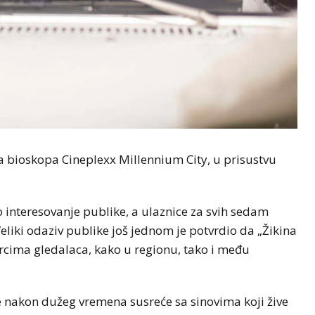
a bioskopa Cineplexx Millennium City, u prisustvu
 interesovanje publike, a ulaznice za svih sedam
liki odaziv publike još jednom je potvrdio da „Žikina
srcima gledalaca, kako u regionu, tako i među
 se nakon dužeg vremena susreće sa sinovima koji žive