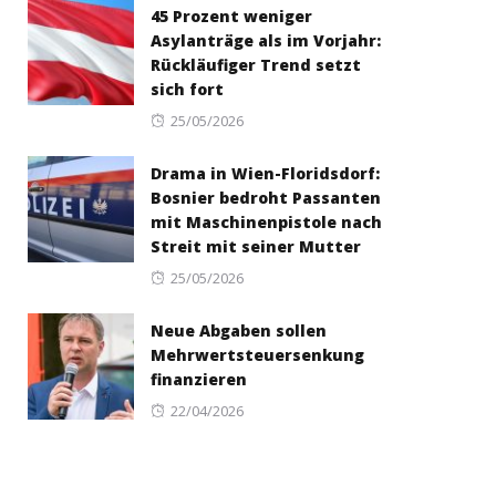
45 Prozent weniger
Asylanträge als im Vorjahr:
Rückläufiger Trend setzt
sich fort
Posted
25/05/2026
on
Drama in Wien-Floridsdorf:
Bosnier bedroht Passanten
mit Maschinenpistole nach
Streit mit seiner Mutter
Posted
25/05/2026
on
Neue Abgaben sollen
Mehrwertsteuersenkung
finanzieren
Posted
22/04/2026
on