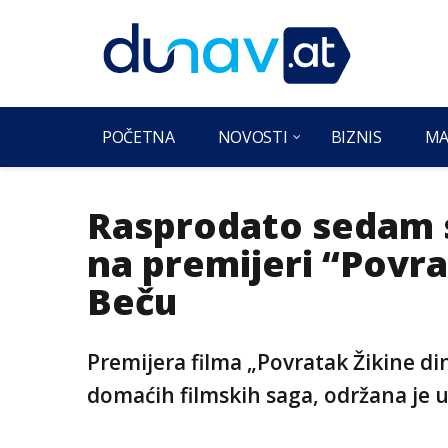
POČETNA
NOVOSTI
BIZNIS
MA
Rasprodato sedam s
na premijeri “Povra
Beču
Premijera filma „Povratak Žikine din
domaćih filmskih saga, održana je u