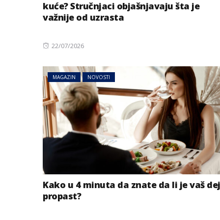
kuće? Stručnjaci objašnjavaju šta je
važnije od uzrasta
Posted
22/07/2026
on
MAGAZIN
NOVOSTI
Kako u 4 minuta da znate da li je vaš de
propast?