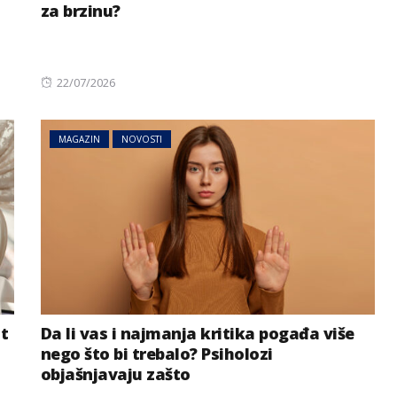
za brzinu?
Posted
22/07/2026
on
MAGAZIN
NOVOSTI
jt
Da li vas i najmanja kritika pogađa više
nego što bi trebalo? Psiholozi
objašnjavaju zašto