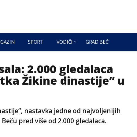
GAZIN
SPORT
VODIČI
GRAD BEČ
ala: 2.000 gledalaca
tka Žikine dinastije” u
astije“, nastavka jedne od najvoljenijih
 Beču pred više od 2.000 gledalaca.