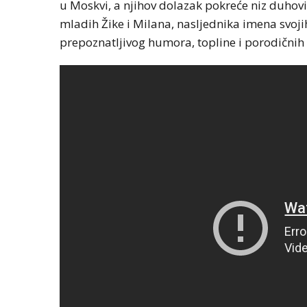
u Moskvi, a njihov dolazak pokreće niz duhovit
mladih Žike i Milana, nasljednika imena svoji
prepoznatljivog humora, topline i porodičnih 