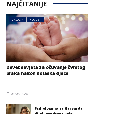
NAJČITANIJE
MAGAZIN
NOVOSTI
Devet savjeta za očuvanje čvrstog
braka nakon dolaska djece
Posted
03/08/2026
on
Psihologinja sa Harvarda
dijeli pet fraza koje