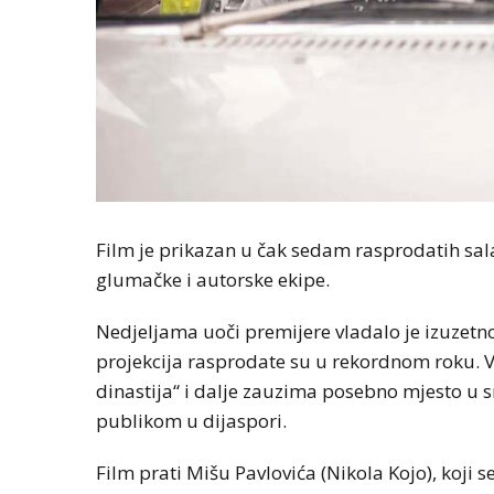
Film je prikazan u čak sedam rasprodatih sal
glumačke i autorske ekipe.
Nedjeljama uoči premijere vladalo je izuzetno
projekcija rasprodate su u rekordnom roku. Ve
dinastija“ i dalje zauzima posebno mjesto u 
publikom u dijaspori.
Film prati Mišu Pavlovića (Nikola Kojo), koji