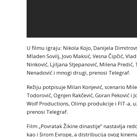
U filmu igraju: Nikola Kojo, Danijela Dimitrov
Mladen Sovilj, Jovo Maksić, Vesna Čipčić, Vla
Ninković, Ljiljana Stjepanović, Milena Predić
Nenadović i mnogi drugi, prenosi Telegraf.
Režiju potpisuje Milan Konjević, scenario Mi
Todorović, Ognjen Rakčević, Goran Peković i J
Wolf Productions, Olimp produkcije i FIT-a, u
prenosi Telegraf.
Film „Povratak Žikine dinastije“ nastavlja re
kao i širom Evrope, a distribucija ovog kinem