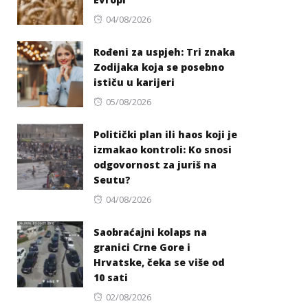
Posted
04/08/2026
on
Rođeni za uspjeh: Tri znaka
Zodijaka koja se posebno
ističu u karijeri
Posted
05/08/2026
on
Politički plan ili haos koji je
izmakao kontroli: Ko snosi
odgovornost za juriš na
Seutu?
Posted
04/08/2026
on
Saobraćajni kolaps na
granici Crne Gore i
Hrvatske, čeka se više od
10 sati
Posted
02/08/2026