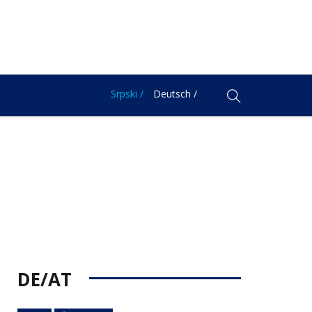
Srpski /
Deutsch /
DE/AT