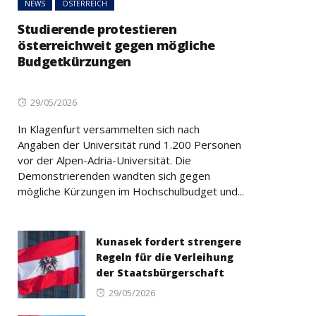
NEWS
ÖSTERREICH
Studierende protestieren
österreichweit gegen mögliche
Budgetkürzungen
Posted
29/05/2026
on
In Klagenfurt versammelten sich nach
Angaben der Universität rund 1.200 Personen
vor der Alpen-Adria-Universität. Die
Demonstrierenden wandten sich gegen
mögliche Kürzungen im Hochschulbudget und...
Kunasek fordert strengere
Regeln für die Verleihung
der Staatsbürgerschaft
Posted
29/05/2026
on