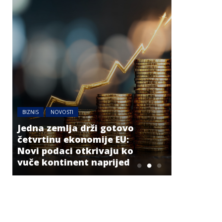
BIZNIS
NOVOSTI
Jedna zemlja drži gotovo
BIZNIS
četvrtinu ekonomije EU:
Novi podaci otkrivaju ko
Energetsk
vuče kontinent naprijed
niskog v