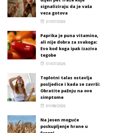
signaliziraju da je vaša
veza gotova
Posted
31/07/2026
on
Paprika je puna vitamina,
ali nije dobra za svakoga:
Evo kod koga ipak izaziva
tegobe
Posted
31/07/2026
on
Toplotni talas ostavlja
posljedice i kada se završi:
Obratite pažnju na ove
simptome
Posted
01/08/2026
on
Na jesen moguće
poskupljenje hrane u
Evropi