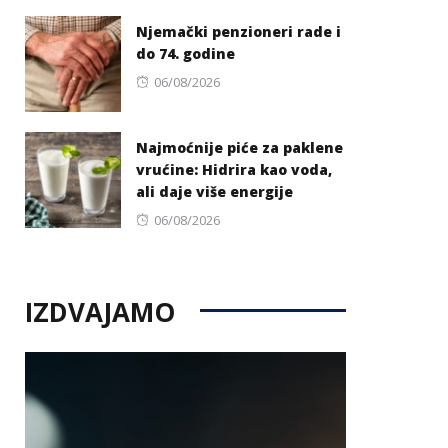
on
Njemački penzioneri rade i
do 74. godine
Posted
06/08/2026
on
Najmoćnije piće za paklene
vrućine: Hidrira kao voda,
ali daje više energije
Posted
06/08/2026
on
IZDVAJAMO