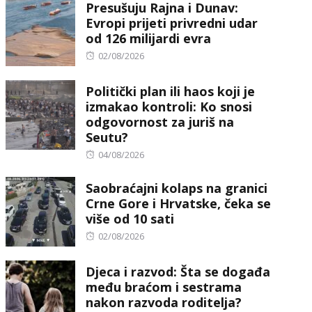
Presušuju Rajna i Dunav:
Evropi prijeti privredni udar
od 126 milijardi evra
Posted
02/08/2026
on
Politički plan ili haos koji je
izmakao kontroli: Ko snosi
odgovornost za juriš na
Seutu?
Posted
04/08/2026
on
Saobraćajni kolaps na granici
Crne Gore i Hrvatske, čeka se
više od 10 sati
Posted
02/08/2026
on
Djeca i razvod: Šta se događa
među braćom i sestrama
nakon razvoda roditelja?