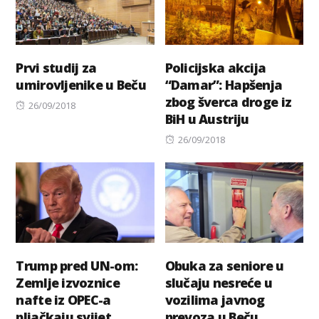
Prvi studij za
Policijska akcija
umirovljenike u Beču
“Damar”: Hapšenja
zbog šverca droge iz
Posted
26/09/2018
BiH u Austriju
on
Posted
26/09/2018
on
Trump pred UN-om:
Obuka za seniore u
Zemlje izvoznice
slučaju nesreće u
nafte iz OPEC-a
vozilima javnog
pljačkaju svijet
prevoza u Beču