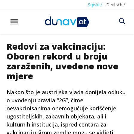
Srpski /
Deutsch /
Redovi za vakcinaciju:
Oboren rekord u broju
zaraženih, uvedene nove
mjere
Nakon što je austrijska vlada donijela odluku
o uvođenju pravila “2G”, čime
nevakcinisanima onemogućuje korišćenje
ugostiteljskih, zabavnih objekata, ali i
kulturnih institucija, ispred centara za
vakcinaciju širom zemlje mogu se vidjeti