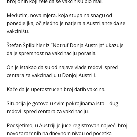
broj onih koji žele da se vakcinišu bio mali.
Međutim, nova mjera, koja stupa na snagu od
ponedjeljka, očigledno je natjerala Austrijance da se
vakcinišu.
Štefan Špilbihler iz “Notruf Donja Austrija” ukazuje
da je spremnost na vakcinaciju porasla.
On je istakao da su od najave vlade redovi ispred
centara za vakcinaciju u Donjoj Austriji.
Kaže da je upetostručen broj datih vakcina.
Situacija je gotovo u svim pokrajinama ista – dugi
redovi ispred centara za vakcinaciju.
Podsjetimo, u Austriji je juče registrovan najveći broj
novozaraženih na dnevnom nivou od početka