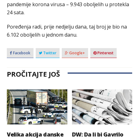
pandemije korona virusa – 9.943 oboljelih u protekla
24 sata.
Poređenja radi, prije nedjelju dana, taj broj je bio na
6.102 oboljelih u jednom danu.
Facebook
Twitter
Google+
Pinterest
PROČITAJTE JOŠ
Velika akcija danske
DW: Da li bi Gavrilo