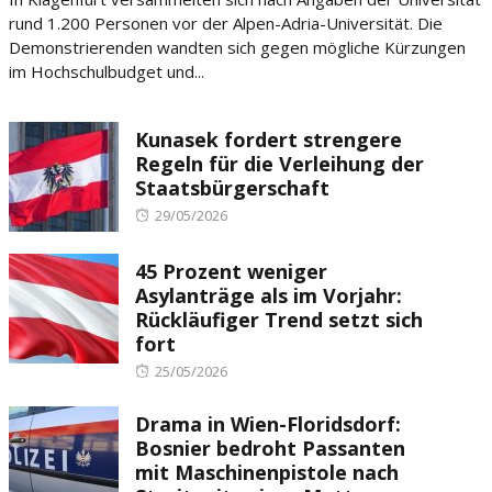
rund 1.200 Personen vor der Alpen-Adria-Universität. Die
Demonstrierenden wandten sich gegen mögliche Kürzungen
im Hochschulbudget und...
Kunasek fordert strengere
Regeln für die Verleihung der
Staatsbürgerschaft
Posted
29/05/2026
on
45 Prozent weniger
Asylanträge als im Vorjahr:
Rückläufiger Trend setzt sich
fort
Posted
25/05/2026
on
Drama in Wien-Floridsdorf:
Bosnier bedroht Passanten
mit Maschinenpistole nach