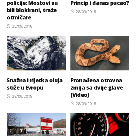
policije: Mostovi su
Princip i danas pucao?
bili blokirani, traže
Posted
28/09/2018
otmičare
on
Posted
28/09/2018
on
Snažna i rijetka oluja
Pronađena otrovna
stiže u Evropu
zmija sa dvije glave
(Video)
Posted
28/09/2018
on
Posted
28/09/2018
on