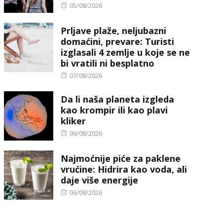
Posted
05/08/2026
on
Prljave plaže, neljubazni
domaćini, prevare: Turisti
izglasali 4 zemlje u koje se ne
bi vratili ni besplatno
Posted
07/08/2026
on
Da li naša planeta izgleda
kao krompir ili kao plavi
kliker
Posted
06/08/2026
on
Najmoćnije piće za paklene
vrućine: Hidrira kao voda, ali
daje više energije
Posted
06/08/2026
on