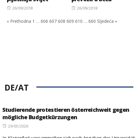
Posted
Posted
26/09/2018
26/09/2018
on
on
« Prethodna
1
…
606
607
608
609
610
…
660
Sljedeća »
DE/AT
Studierende protestieren österreichweit gegen
mögliche Budgetkürzungen
Posted
29/05/2026
on
In Klagenfurt versammelten sich nach Angaben der Universität