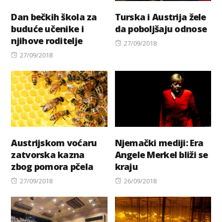
Dan bečkih škola za
Turska i Austrija žele
buduće učenike i
da poboljšaju odnose
njihove roditelje
Posted
27/09/2018
Posted
on
27/09/2018
on
Austrijskom voćaru
Njemački mediji: Era
zatvorska kazna
Angele Merkel bliži se
zbog pomora pčela
kraju
Posted
Posted
27/09/2018
26/09/2018
on
on