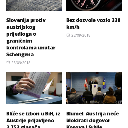
Slovenija protiv
Bez dozvole vozio 338
austrijskog
km/h
prijedloga o
Posted
28/09/2018
graničnim
on
kontrolama unutar
Schengena
Posted
28/09/2018
on
Bliže se izbori u BiH, iz
Blumel: Austrija neće
Austrije prijavljeno
blokirati dogovor
2.753 glasača
Kosova i Srbije