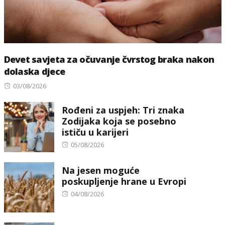
Devet savjeta za očuvanje čvrstog braka nakon
dolaska djece
Posted
03/08/2026
on
Rođeni za uspjeh: Tri znaka
Zodijaka koja se posebno
ističu u karijeri
Posted
05/08/2026
on
Na jesen moguće
poskupljenje hrane u Evropi
Posted
04/08/2026
on