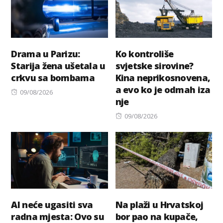
Drama u Parizu:
Ko kontroliše
Starija žena ušetala u
svjetske sirovine?
crkvu sa bombama
Kina neprikosnovena,
a evo ko je odmah iza
Posted
09/08/2026
nje
on
Posted
09/08/2026
on
AI neće ugasiti sva
Na plaži u Hrvatskoj
radna mjesta: Ovo su
bor pao na kupače,