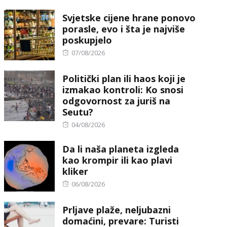
Svjetske cijene hrane ponovo
porasle, evo i šta je najviše
poskupjelo
Posted
07/08/2026
on
Politički plan ili haos koji je
izmakao kontroli: Ko snosi
odgovornost za juriš na
Seutu?
Posted
04/08/2026
on
Da li naša planeta izgleda
kao krompir ili kao plavi
kliker
Posted
06/08/2026
on
Prljave plaže, neljubazni
domaćini, prevare: Turisti