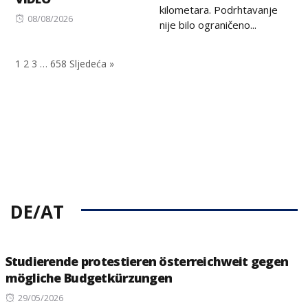
kilometara. Podrhtavanje
Posted
08/08/2026
nije bilo ograničeno...
on
1
2
3
…
658
Sljedeća »
DE/AT
Studierende protestieren österreichweit gegen
mögliche Budgetkürzungen
Posted
29/05/2026