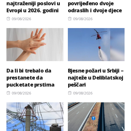
najtraženiji poslovi u
povrijeđeno dvoje
Evropi u 2026. godini
odraslih i dvoje djece
Posted
Posted
09/08/2026
09/08/2026
on
on
Da li bi trebalo da
Bjesne požari u Srbiji –
prestanete da
najteže u Deliblatskoj
pucketate prstima
peščari
Posted
Posted
09/08/2026
09/08/2026
on
on