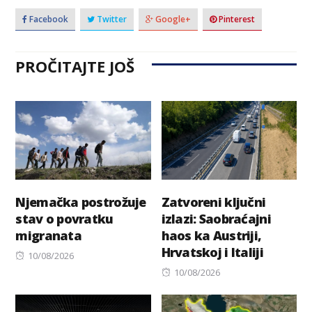
Facebook
Twitter
Google+
Pinterest
PROČITAJTE JOŠ
Njemačka postrožuje
Zatvoreni ključni
stav o povratku
izlazi: Saobraćajni
migranata
haos ka Austriji,
Hrvatskoj i Italiji
Posted
10/08/2026
on
Posted
10/08/2026
on