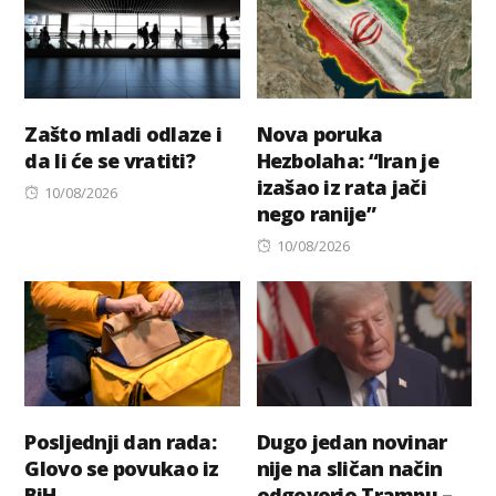
Zašto mladi odlaze i
Nova poruka
da li će se vratiti?
Hezbolaha: “Iran je
izašao iz rata jači
Posted
10/08/2026
nego ranije”
on
Posted
10/08/2026
on
Posljednji dan rada:
Dugo jedan novinar
Glovo se povukao iz
nije na sličan način
BiH
odgovorio Trampu –