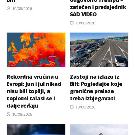
zatečen i predsjednik
Posted
10/08/2026
SAD VIDEO
on
Posted
10/08/2026
on
Rekordna vrućina u
Zastoji na izlazu iz
Evropi: Jun i jul nikad
BiH: Pogledajte koje
nisu bili topliji, a
granične prelaze
toplotni talasi se i
treba izbjegavati
dalje ređaju
Posted
10/08/2026
Posted
on
10/08/2026
on