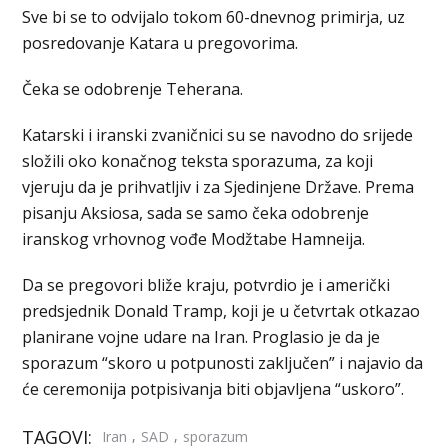
Sve bi se to odvijalo tokom 60-dnevnog primirja, uz
posredovanje Katara u pregovorima.
Čeka se odobrenje Teherana.
Katarski i iranski zvaničnici su se navodno do srijede
složili oko konačnog teksta sporazuma, za koji
vjeruju da je prihvatljiv i za Sjedinjene Države. Prema
pisanju Aksiosa, sada se samo čeka odobrenje
iranskog vrhovnog vođe Modžtabe Hamneija.
Da se ​​pregovori bliže kraju, potvrdio je i američki
predsjednik Donald Tramp, koji je u četvrtak otkazao
planirane vojne udare na Iran. Proglasio je da je
sporazum “skoro u potpunosti zaključen” i najavio da
će ceremonija potpisivanja biti objavljena “uskoro”.
TAGOVI:
,
,
Iran
SAD
sporazum