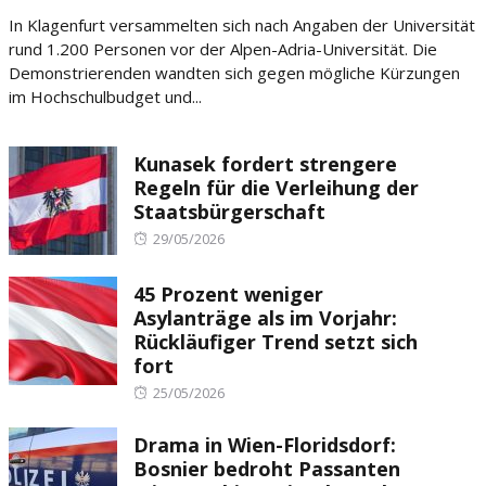
on
In Klagenfurt versammelten sich nach Angaben der Universität
rund 1.200 Personen vor der Alpen-Adria-Universität. Die
Demonstrierenden wandten sich gegen mögliche Kürzungen
im Hochschulbudget und...
Kunasek fordert strengere
Regeln für die Verleihung der
Staatsbürgerschaft
Posted
29/05/2026
on
45 Prozent weniger
Asylanträge als im Vorjahr:
Rückläufiger Trend setzt sich
fort
Posted
25/05/2026
on
Drama in Wien-Floridsdorf:
Bosnier bedroht Passanten