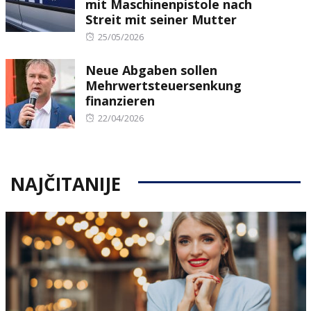
mit Maschinenpistole nach
Streit mit seiner Mutter
Posted
25/05/2026
on
Neue Abgaben sollen
Mehrwertsteuersenkung
finanzieren
Posted
22/04/2026
on
NAJČITANIJE