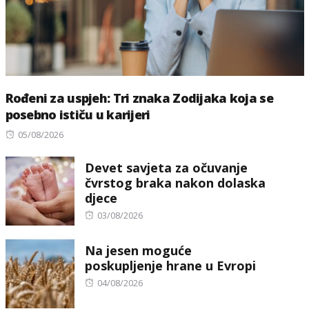
Rođeni za uspjeh: Tri znaka Zodijaka koja se
posebno ističu u karijeri
Posted
05/08/2026
on
Devet savjeta za očuvanje
čvrstog braka nakon dolaska
djece
Posted
03/08/2026
on
Na jesen moguće
poskupljenje hrane u Evropi
Posted
04/08/2026
on