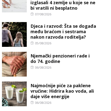
izglasali 4 zemlje u koje se ne
bi vratili ni besplatno
Posted
07/08/2026
on
Djeca i razvod: Šta se događa
među braćom i sestrama
nakon razvoda roditelja?
Posted
05/08/2026
on
Njemački penzioneri rade i
do 74. godine
Posted
06/08/2026
on
Najmoćnije piće za paklene
vrućine: Hidrira kao voda, ali
daje više energije
Posted
06/08/2026
on