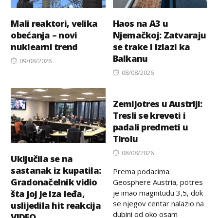
Mali reaktori, velika
Haos na A3 u
obećanja – novi
Njemačkoj: Zatvaraju
nuklearni trend
se trake i izlazi ka
Balkanu
Posted
09/08/2026
on
Posted
08/08/2026
on
Zemljotres u Austriji:
Tresli se kreveti i
padali predmeti u
Tirolu
Posted
08/08/2026
Uključila se na
on
sastanak iz kupatila:
Prema podacima
Gradonačelnik vidio
Geosphere Austria, potres
je imao magnitudu 3,5, dok
šta joj je iza leđa,
se njegov centar nalazio na
uslijedila hit reakcija
dubini od oko osam
VIDEO