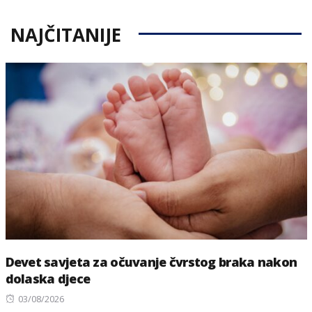
NAJČITANIJE
Devet savjeta za očuvanje čvrstog braka nakon
dolaska djece
Posted
03/08/2026