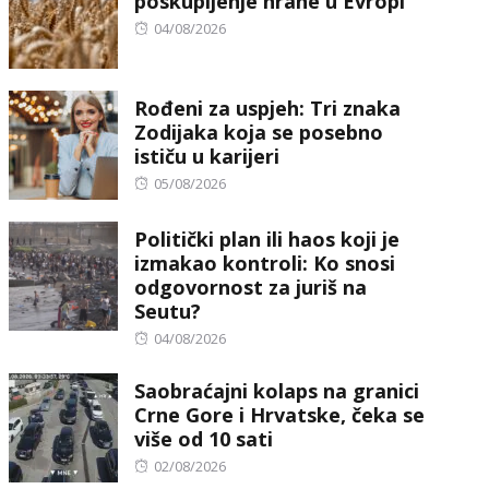
poskupljenje hrane u Evropi
Posted
04/08/2026
on
Rođeni za uspjeh: Tri znaka
Zodijaka koja se posebno
ističu u karijeri
Posted
05/08/2026
on
Politički plan ili haos koji je
izmakao kontroli: Ko snosi
odgovornost za juriš na
Seutu?
Posted
04/08/2026
on
Saobraćajni kolaps na granici
Crne Gore i Hrvatske, čeka se
više od 10 sati
Posted
02/08/2026