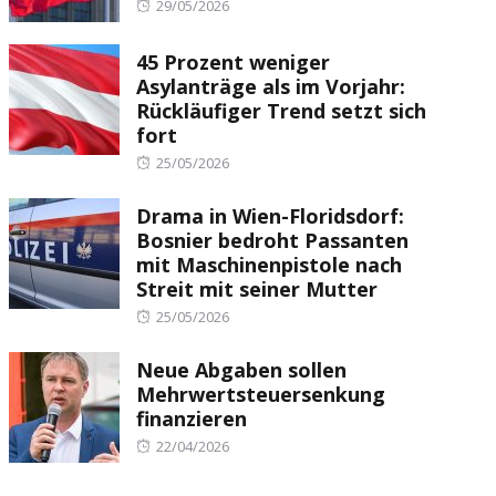
Posted
29/05/2026
on
45 Prozent weniger
Asylanträge als im Vorjahr:
Rückläufiger Trend setzt sich
fort
Posted
25/05/2026
on
Drama in Wien-Floridsdorf:
Bosnier bedroht Passanten
mit Maschinenpistole nach
Streit mit seiner Mutter
Posted
25/05/2026
on
Neue Abgaben sollen
Mehrwertsteuersenkung
finanzieren
Posted
22/04/2026
on