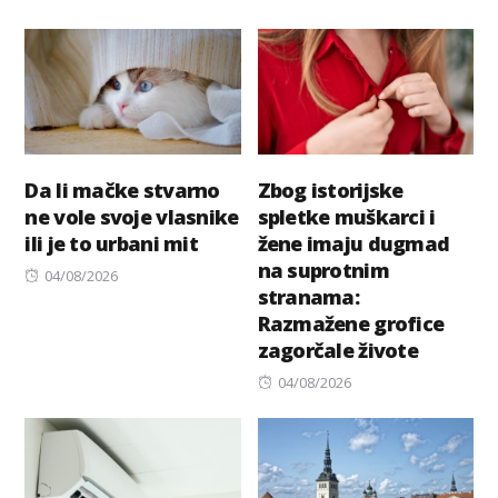
on
Da li mačke stvarno
Zbog istorijske
ne vole svoje vlasnike
spletke muškarci i
ili je to urbani mit
žene imaju dugmad
na suprotnim
Posted
04/08/2026
stranama:
on
Razmažene grofice
zagorčale živote
Posted
04/08/2026
on