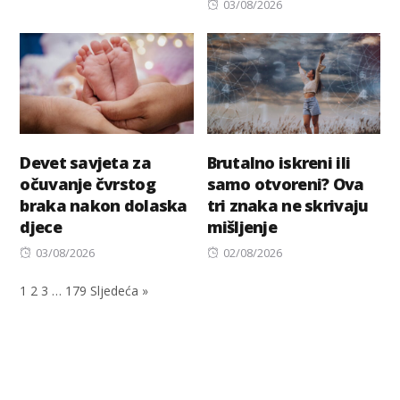
on
Posted
03/08/2026
on
Devet savjeta za
Brutalno iskreni ili
očuvanje čvrstog
samo otvoreni? Ova
braka nakon dolaska
tri znaka ne skrivaju
djece
mišljenje
Posted
Posted
03/08/2026
02/08/2026
on
on
1
2
3
…
179
Sljedeća »