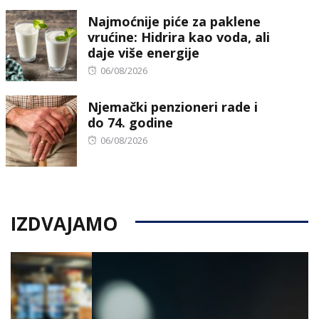
on
Najmoćnije piće za paklene
vrućine: Hidrira kao voda, ali
daje više energije
Posted
06/08/2026
on
Njemački penzioneri rade i
do 74. godine
Posted
06/08/2026
on
IZDVAJAMO