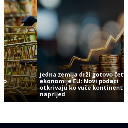
Jedna zemlja drži gotovo četvrtinu
ekonomije EU: Novi podaci
otkrivaju ko vuče kontinent
naprijed