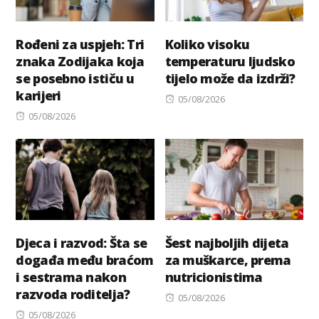
Rođeni za uspjeh: Tri
Koliko visoku
znaka Zodijaka koja
temperaturu ljudsko
se posebno ističu u
tijelo može da izdrži?
karijeri
Posted
05/08/2026
Posted
on
05/08/2026
on
Djeca i razvod: Šta se
Šest najboljih dijeta
događa među braćom
za muškarce, prema
i sestrama nakon
nutricionistima
razvoda roditelja?
Posted
05/08/2026
Posted
on
05/08/2026