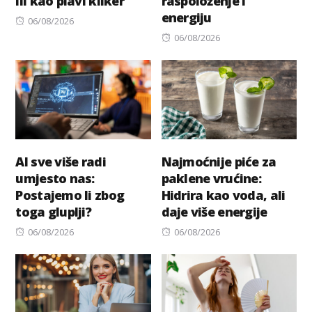
ili kao plavi kliker
raspoloženje i
energiju
Posted
06/08/2026
on
Posted
06/08/2026
on
AI sve više radi
Najmoćnije piće za
umjesto nas:
paklene vrućine:
Postajemo li zbog
Hidrira kao voda, ali
toga gluplji?
daje više energije
Posted
Posted
06/08/2026
06/08/2026
on
on