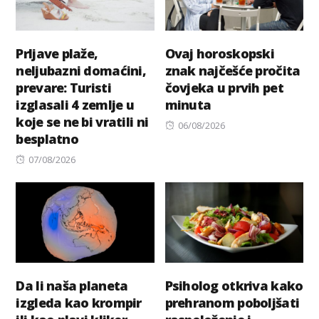
Prljave plaže,
Ovaj horoskopski
neljubazni domaćini,
znak najčešće pročita
prevare: Turisti
čovjeka u prvih pet
izglasali 4 zemlje u
minuta
koje se ne bi vratili ni
Posted
06/08/2026
besplatno
on
Posted
07/08/2026
on
Da li naša planeta
Psiholog otkriva kako
izgleda kao krompir
prehranom poboljšati