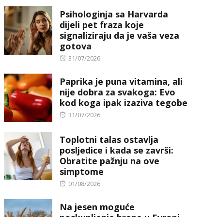
on
Psihologinja sa Harvarda
dijeli pet fraza koje
signaliziraju da je vaša veza
gotova
Posted
31/07/2026
on
Paprika je puna vitamina, ali
nije dobra za svakoga: Evo
kod koga ipak izaziva tegobe
Posted
31/07/2026
on
Toplotni talas ostavlja
posljedice i kada se završi:
Obratite pažnju na ove
simptome
Posted
01/08/2026
on
Na jesen moguće