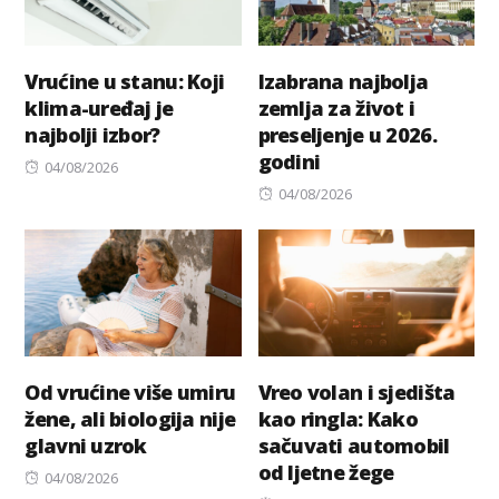
Vrućine u stanu: Koji
Izabrana najbolja
klima-uređaj je
zemlja za život i
najbolji izbor?
preseljenje u 2026.
godini
Posted
04/08/2026
on
Posted
04/08/2026
on
Od vrućine više umiru
Vreo volan i sjedišta
žene, ali biologija nije
kao ringla: Kako
glavni uzrok
sačuvati automobil
od ljetne žege
Posted
04/08/2026