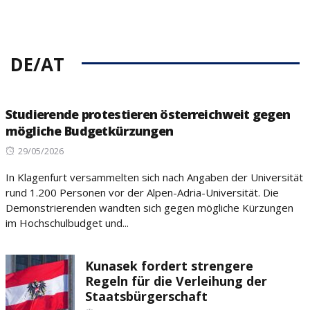
DE/AT
Studierende protestieren österreichweit gegen
mögliche Budgetkürzungen
Posted
29/05/2026
on
In Klagenfurt versammelten sich nach Angaben der Universität
rund 1.200 Personen vor der Alpen-Adria-Universität. Die
Demonstrierenden wandten sich gegen mögliche Kürzungen
im Hochschulbudget und...
Kunasek fordert strengere
Regeln für die Verleihung der
Staatsbürgerschaft