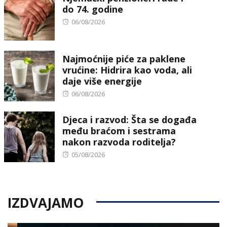
do 74. godine
Posted
06/08/2026
on
Najmoćnije piće za paklene
vrućine: Hidrira kao voda, ali
daje više energije
Posted
06/08/2026
on
Djeca i razvod: Šta se događa
među braćom i sestrama
nakon razvoda roditelja?
Posted
05/08/2026
on
IZDVAJAMO