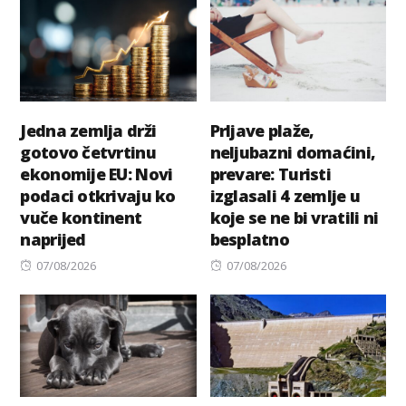
Jedna zemlja drži
Prljave plaže,
gotovo četvrtinu
neljubazni domaćini,
ekonomije EU: Novi
prevare: Turisti
podaci otkrivaju ko
izglasali 4 zemlje u
vuče kontinent
koje se ne bi vratili ni
naprijed
besplatno
Posted
Posted
07/08/2026
07/08/2026
on
on