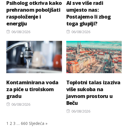
Psiholog otkriva kako
AI sve više radi
prehranom poboljšati
umjesto nas:
raspoloženje i
Postajemo li zbog
energiju
toga gluplji?
Posted
Posted
06/08/2026
06/08/2026
on
on
Kontaminirana voda
Toplotni talas izaziva
za piće u tirolskom
više sukoba na
gradu
javnom prostoru u
Beču
Posted
06/08/2026
on
Posted
06/08/2026
on
1
2
3
…
660
Sljedeća »