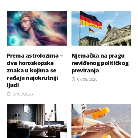
Prema astrolozima –
Njemačka na pragu
dva horoskopska
neviđenog političkog
znaka u kojima se
previranja
rađaju najokrutniji
Posted
07/08/2026
ljudi
on
Posted
07/08/2026
on