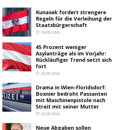
Kunasek fordert strengere
Regeln für die Verleihung der
Staatsbürgerschaft
Posted
29/05/2026
on
45 Prozent weniger
Asylanträge als im Vorjahr:
Rückläufiger Trend setzt sich
fort
Posted
25/05/2026
on
Drama in Wien-Floridsdorf:
Bosnier bedroht Passanten
mit Maschinenpistole nach
Streit mit seiner Mutter
Posted
25/05/2026
on
Neue Abgaben sollen