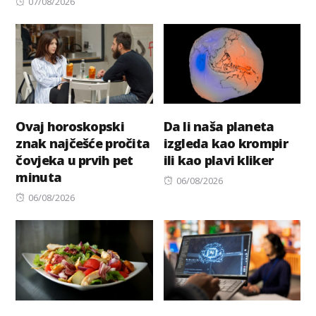
Posted
on
07/08/2026
on
Ovaj horoskopski
Da li naša planeta
znak najčešće pročita
izgleda kao krompir
čovjeka u prvih pet
ili kao plavi kliker
minuta
Posted
06/08/2026
Posted
on
06/08/2026
on