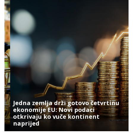
Jedna zemlja drži gotovo četvrtinu
ekonomije EU: Novi podaci
otkrivaju ko vuče kontinent
naprijed