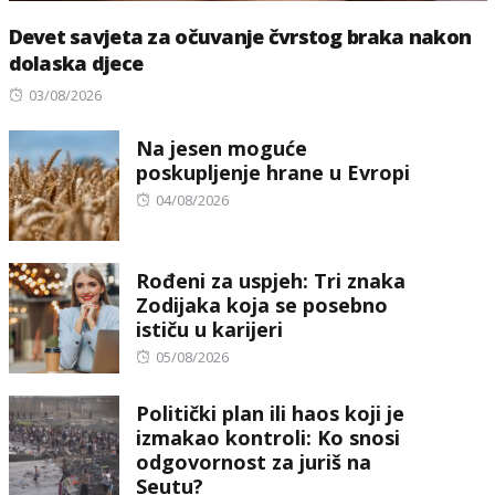
Devet savjeta za očuvanje čvrstog braka nakon
dolaska djece
Posted
03/08/2026
on
Na jesen moguće
poskupljenje hrane u Evropi
Posted
04/08/2026
on
Rođeni za uspjeh: Tri znaka
Zodijaka koja se posebno
ističu u karijeri
Posted
05/08/2026
on
Politički plan ili haos koji je
izmakao kontroli: Ko snosi
odgovornost za juriš na
Seutu?