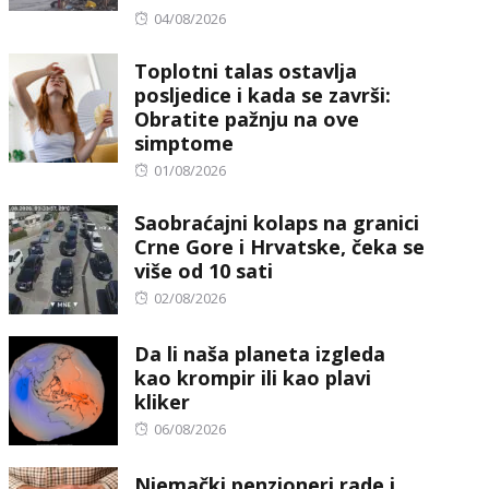
Posted
04/08/2026
on
Toplotni talas ostavlja
posljedice i kada se završi:
Obratite pažnju na ove
simptome
Posted
01/08/2026
on
Saobraćajni kolaps na granici
Crne Gore i Hrvatske, čeka se
više od 10 sati
Posted
02/08/2026
on
Da li naša planeta izgleda
kao krompir ili kao plavi
kliker
Posted
06/08/2026
on
Njemački penzioneri rade i