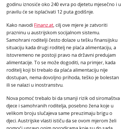
godinu iznosiće oko 240 evra po djetetu mjesečno i u
pravilu će se isplaćivati 12 puta godišnje.
Kako navodi
Finanz.at
, cilj ove mjere je zatvoriti
prazninu u austrijskom socijalnom sistemu.
Samohrani roditelji često dolaze u tešku finansijsku
situaciju kada drugi roditelj ne plaća alimentaciju, a
istovremeno ne postoji pravo na državni predujam
alimentacije. To se može dogoditi, na primjer, kada
roditelj koji bi trebalo da plaća alimentaciju nije
dostupan, nema dovoljno prihoda, teško je bolestan
ili se nalazi u inostranstvu.
Nova pomoć trebalo bi da smanji rizik od siromaštva
djece i samohranih roditelja, posebno žena koje u
velikom broju slučajeva same preuzimaju brigu o
djeci. Austrijske vlasti ističu da se ovom mjerom želi
pomoći upravo onim porodicama koje su do sada