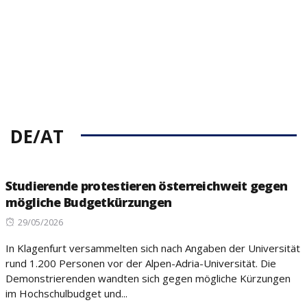
DE/AT
Studierende protestieren österreichweit gegen
mögliche Budgetkürzungen
Posted
29/05/2026
on
In Klagenfurt versammelten sich nach Angaben der Universität
rund 1.200 Personen vor der Alpen-Adria-Universität. Die
Demonstrierenden wandten sich gegen mögliche Kürzungen
im Hochschulbudget und...