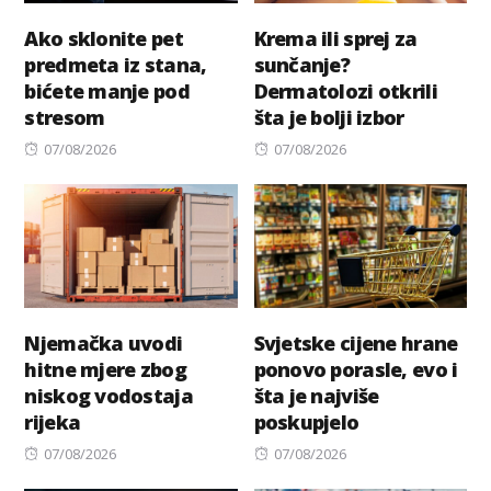
Ako sklonite pet
Krema ili sprej za
predmeta iz stana,
sunčanje?
bićete manje pod
Dermatolozi otkrili
stresom
šta je bolji izbor
Posted
Posted
07/08/2026
07/08/2026
on
on
Njemačka uvodi
Svjetske cijene hrane
hitne mjere zbog
ponovo porasle, evo i
niskog vodostaja
šta je najviše
rijeka
poskupjelo
Posted
Posted
07/08/2026
07/08/2026
on
on