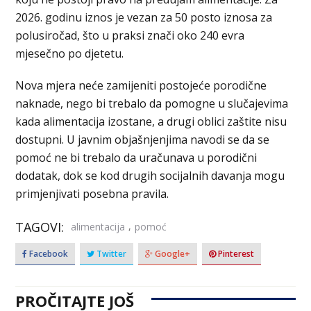
2026. godinu iznos je vezan za 50 posto iznosa za
polusiročad, što u praksi znači oko 240 evra
mjesečno po djetetu.
Nova mjera neće zamijeniti postojeće porodične
naknade, nego bi trebalo da pomogne u slučajevima
kada alimentacija izostane, a drugi oblici zaštite nisu
dostupni. U javnim objašnjenjima navodi se da se
pomoć ne bi trebalo da uračunava u porodični
dodatak, dok se kod drugih socijalnih davanja mogu
primjenjivati posebna pravila.
TAGOVI:
,
alimentacija
pomoć
Facebook
Twitter
Google+
Pinterest
PROČITAJTE JOŠ