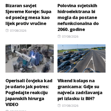
Bizaran savjet
Polovina svjetskih
Sjeverne Koreje: Supa
hidroelektrana bi
od psećeg mesa kao
mogla da postane
lijek protiv vrućine
nefunkcionalna do
2060. godine
Posted
07/08/2026
on
Posted
07/08/2026
on
Operisali čovjeka kad
Vikend kolaps na
je udario jak potres:
granicama: Gdje su
Pogledajte reakciju
najveća zadržavanja
japanskih hirurga
pri izlasku iz BiH?
VIDEO
Posted
07/08/2026