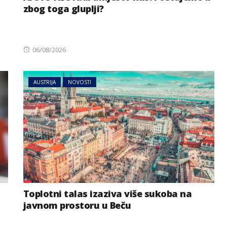
zbog toga gluplji?
Posted
06/08/2026
on
AUSTRIJA
NOVOSTI
Toplotni talas izaziva više sukoba na
javnom prostoru u Beču