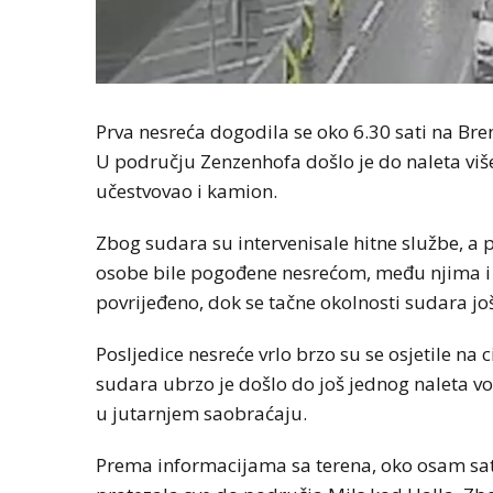
Prva nesreća dogodila se oko 6.30 sati na Br
U području Zenzenhofa došlo je do naleta viš
učestvovao i kamion.
Zbog sudara su intervenisale hitne službe, a
osobe bile pogođene nesrećom, među njima i d
povrijeđeno, dok se tačne okolnosti sudara jo
Posljedice nesreće vrlo brzo su se osjetile na c
sudara ubrzo je došlo do još jednog naleta vo
u jutarnjem saobraćaju.
Prema informacijama sa terena, oko osam sati