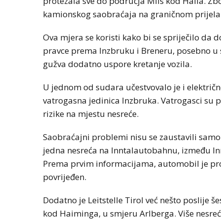
protezala sve do područja Mils kod Halla. Zbo
kamionskog saobraćaja na graničnom prijelaz
Ova mjera se koristi kako bi se spriječilo da
pravce prema Inzbruku i Breneru, posebno u s
gužva dodatno uspore kretanje vozila.
U jednom od sudara učestvovalo je i električn
vatrogasna jedinica Inzbruka. Vatrogasci su po
rizike na mjestu nesreće.
Saobraćajni problemi nisu se zaustavili samo
jedna nesreća na Inntalautobahnu, između Inn
Prema prvim informacijama, automobil je prok
povrijeđen.
Dodatno je Leitstelle Tirol već nešto poslije š
kod Haiminga, u smjeru Arlberga. Više nesreć