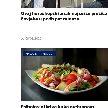
Ovaj horoskopski znak najčešće pročita
čovjeka u prvih pet minuta
Posted
06/08/2026
on
MAGAZIN
NOVOSTI
Psiholog otkriva kako prehranom