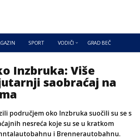
GAZIN
SPORT
VODIČI
GRAD BEČ
o Inzbruka: Više
jutarnji saobraćaj na
ima
azili područjem oko Inzbruka suočili su se s
aćajnih nesreća koje su se u kratkom
Inntalautobahnu i Brennerautobahnu.