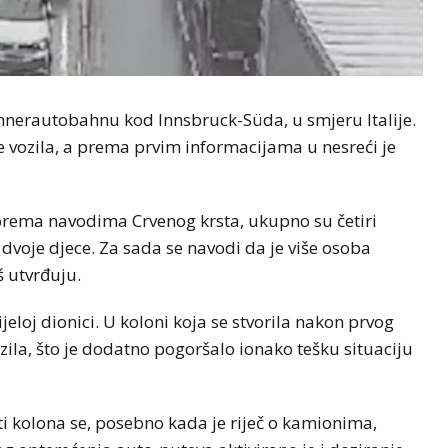
ennerautobahnu kod Innsbruck-Süda, u smjeru Italije.
e vozila, a prema prvim informacijama u nesreći je
 prema navodima Crvenog krsta, ukupno su četiri
voje djece. Za sada se navodi da je više osoba
š utvrđuju.
ijeloj dionici. U koloni koja se stvorila nakon prvog
zila, što je dodatno pogoršalo ionako tešku situaciju
 kolona se, posebno kada je riječ o kamionima,