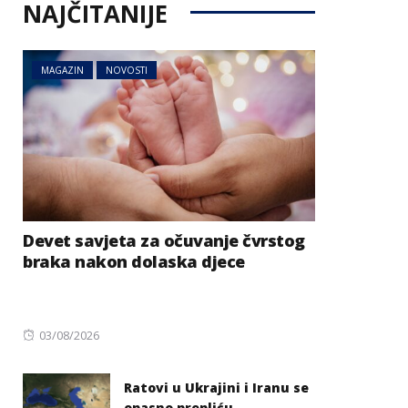
NAJČITANIJE
MAGAZIN
NOVOSTI
Devet savjeta za očuvanje čvrstog
braka nakon dolaska djece
Posted
03/08/2026
on
Ratovi u Ukrajini i Iranu se
opasno prepliću