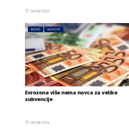
Posted
06/08/2026
on
BIZNIS
NOVOSTI
AUSTRIJA
NOVOSTI
Jake grmljavine 
Evrozona više nema novca za velike
dijelovima Austr
subvencije
Posted
06/08/2026