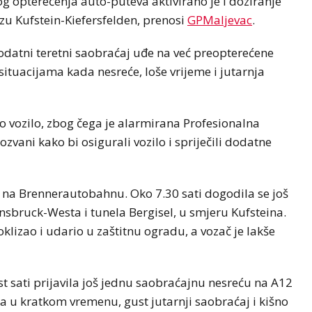
g opterećenja auto-puteva aktivirano je i doziranje
u Kufstein-Kiefersfelden, prenosi
GPMaljevac
.
 dodatni teretni saobraćaj uđe na već preopterećene
ituacijama kada nesreće, loše vrijeme i jutarnja
o vozilo, zbog čega je alarmirana Profesionalna
zvani kako bi osigurali vozilo i spriječili dodatne
 na Brennerautobahnu. Oko 7.30 sati dogodila se još
sbruck-Westa i tunela Bergisel, u smjeru Kufsteina.
lizao i udario u zaštitnu ogradu, a vozač je lakše
est sati prijavila još jednu saobraćajnu nesreću na A12
a u kratkom vremenu, gust jutarnji saobraćaj i kišno