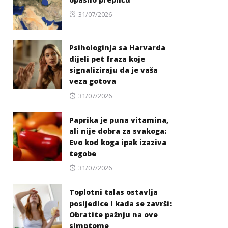
Posted
31/07/2026
on
Psihologinja sa Harvarda
dijeli pet fraza koje
signaliziraju da je vaša
veza gotova
Posted
31/07/2026
on
Paprika je puna vitamina,
ali nije dobra za svakoga:
Evo kod koga ipak izaziva
tegobe
Posted
31/07/2026
on
Toplotni talas ostavlja
posljedice i kada se završi:
Obratite pažnju na ove
simptome