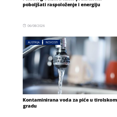
poboljšati raspoloženje i energiju
Posted
06/08/2026
on
AUSTRIJA
NOVOSTI
Kontaminirana voda za piće u tirolskom
gradu