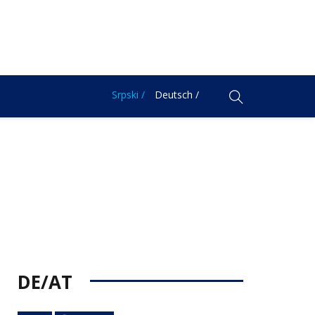
Srpski /
Deutsch /
DE/AT