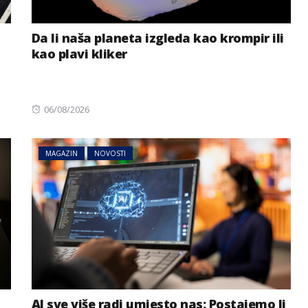
Da li naša planeta izgleda kao krompir ili
kao plavi kliker
Posted
06/08/2026
on
MAGAZIN
NOVOSTI
AI sve više radi umjesto nas: Postajemo li