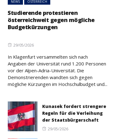
NEWS
ÖSTERREICH
Studierende protestieren
österreichweit gegen mögliche
Budgetkürzungen
Posted
29/05/2026
on
In Klagenfurt versammelten sich nach
Angaben der Universität rund 1.200 Personen
vor der Alpen-Adria-Universität. Die
Demonstrierenden wandten sich gegen
mögliche Kürzungen im Hochschulbudget und...
Kunasek fordert strengere
Regeln für die Verleihung
der Staatsbürgerschaft
Posted
29/05/2026
on