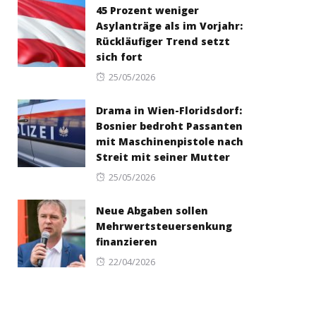
45 Prozent weniger
Asylanträge als im Vorjahr:
Rückläufiger Trend setzt
sich fort
Posted
25/05/2026
on
Drama in Wien-Floridsdorf:
Bosnier bedroht Passanten
mit Maschinenpistole nach
Streit mit seiner Mutter
Posted
25/05/2026
on
Neue Abgaben sollen
Mehrwertsteuersenkung
finanzieren
Posted
22/04/2026
on