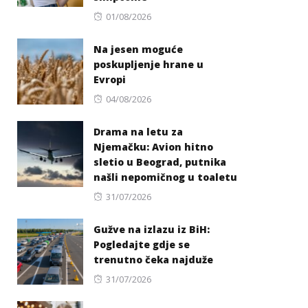
Posted
01/08/2026
on
Na jesen moguće
poskupljenje hrane u
Evropi
Posted
04/08/2026
on
Drama na letu za
Njemačku: Avion hitno
sletio u Beograd, putnika
našli nepomičnog u toaletu
Posted
31/07/2026
on
Gužve na izlazu iz BiH:
Pogledajte gdje se
trenutno čeka najduže
Posted
31/07/2026
on