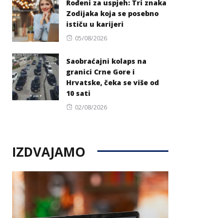
Rođeni za uspjeh: Tri znaka
Zodijaka koja se posebno
ističu u karijeri
Posted
05/08/2026
on
Saobraćajni kolaps na
granici Crne Gore i
Hrvatske, čeka se više od
10 sati
Posted
02/08/2026
on
IZDVAJAMO