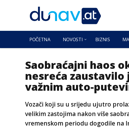
POČETNA
NOVOSTI
BIZNIS
MA
Saobraćajni haos ok
nesreća zaustavilo 
važnim auto-putev
Vozači koji su u srijedu ujutro prol
velikim zastojima nakon više saobr
vremenskom periodu dogodile na 