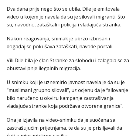
Dva dana prije nego što se ubila, Dile je emitovala
video u kojem je navela da su je silovali migranti, što
su, navodno, zataškali i policija i vladajuća stranka.
Nakon reagovanja, snimak je ubrzo izbrisan i
događaj se pokušava zataškati, navode portali.
Vili Dile bila je član Stranke za slobodu i zalagala se za
obustavljanje ilegalnih migracija.
U snimku koji je uznemirio javnost navela je da su je
“muslimani grupno silovali”, uz ocjenu da je “silovanje
bilo naručeno u okviru kampanje zastrašivanja
vladajuće stranke koja podržava otvorene granice”.
Ona je izjavila na video-snimku da je suočena sa
zastrašujućim prijetnjama, te da su je prisiljavali da
ćuti o migrantskom nasilju.