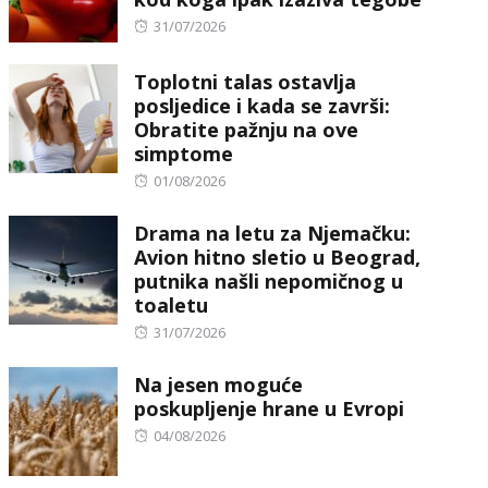
Posted
31/07/2026
on
Toplotni talas ostavlja
posljedice i kada se završi:
Obratite pažnju na ove
simptome
Posted
01/08/2026
on
Drama na letu za Njemačku:
Avion hitno sletio u Beograd,
putnika našli nepomičnog u
toaletu
Posted
31/07/2026
on
Na jesen moguće
poskupljenje hrane u Evropi
Posted
04/08/2026
on