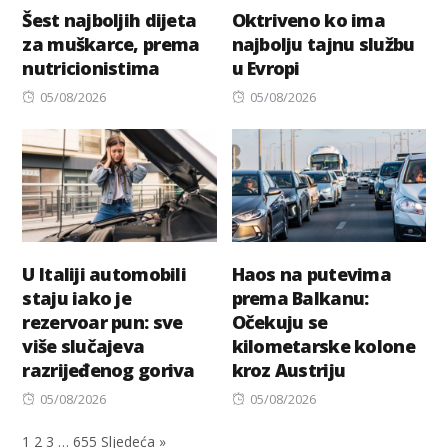
Šest najboljih dijeta
Oktriveno ko ima
za muškarce, prema
najbolju tajnu službu
nutricionistima
u Evropi
Posted
Posted
05/08/2026
05/08/2026
on
on
U Italiji automobili
Haos na putevima
staju iako je
prema Balkanu:
rezervoar pun: sve
Očekuju se
više slučajeva
kilometarske kolone
razrijeđenog goriva
kroz Austriju
Posted
Posted
05/08/2026
05/08/2026
on
on
1
2
3
…
655
Sljedeća »