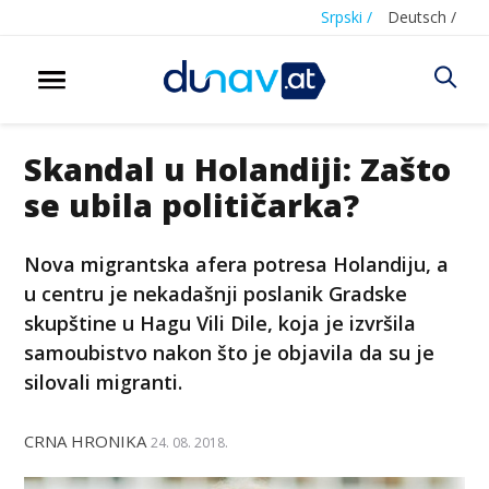
Srpski /
Deutsch /
Skandal u Holandiji: Zašto
se ubila političarka?
Nova migrantska afera potresa Holandiju, a
u centru je nekadašnji poslanik Gradske
skupštine u Hagu Vili Dile, koja je izvršila
samoubistvo nakon što je objavila da su je
silovali migranti.
CRNA HRONIKA
24. 08. 2018.