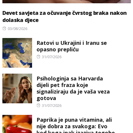
Devet savjeta za očuvanje čvrstog braka nakon
dolaska djece
Posted
03/08/2026
on
Ratovi u Ukrajini i Iranu se
opasno prepliću
Posted
31/07/2026
on
Psihologinja sa Harvarda
dijeli pet fraza koje
signaliziraju da je vaša veza
gotova
Posted
31/07/2026
on
Paprika je puna vitamina, ali
nije dobra za svakoga: Evo
kod koga ipak izaziva tegobe