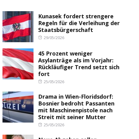
Kunasek fordert strengere
Regeln für die Verleihung der
Staatsbürgerschaft
Posted
29/05/2026
on
45 Prozent weniger
Asylanträge als im Vorjahr:
Rückläufiger Trend setzt sich
fort
Posted
25/05/2026
on
Drama in Wien-Floridsdorf:
Bosnier bedroht Passanten
mit Maschinenpistole nach
Streit mit seiner Mutter
Posted
25/05/2026
on