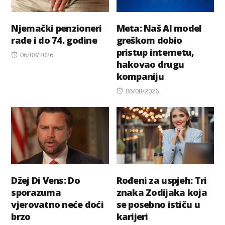
Njemački penzioneri
Meta: Naš AI model
rade i do 74. godine
greškom dobio
pristup internetu,
Posted
06/08/2026
hakovao drugu
on
kompaniju
Posted
06/08/2026
on
Džej Di Vens: Do
Rođeni za uspjeh: Tri
sporazuma
znaka Zodijaka koja
vjerovatno neće doći
se posebno ističu u
brzo
karijeri