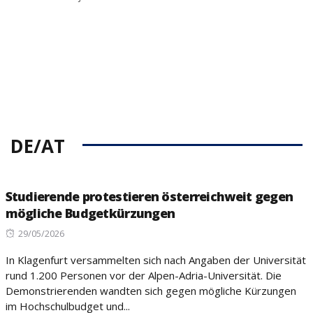
DE/AT
Studierende protestieren österreichweit gegen
mögliche Budgetkürzungen
Posted
29/05/2026
on
In Klagenfurt versammelten sich nach Angaben der Universität
rund 1.200 Personen vor der Alpen-Adria-Universität. Die
Demonstrierenden wandten sich gegen mögliche Kürzungen
im Hochschulbudget und...