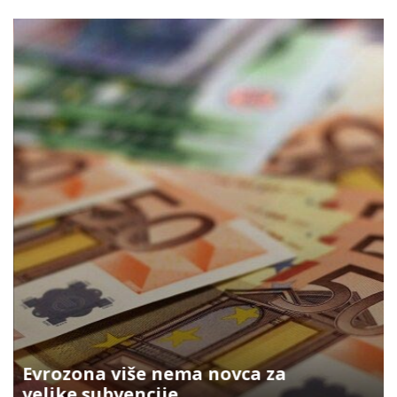
Evrozona više nema novca za
velike subvencije