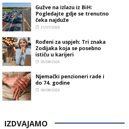
Gužve na izlazu iz BiH:
Pogledajte gdje se trenutno
čeka najduže
Posted
31/07/2026
on
Rođeni za uspjeh: Tri znaka
Zodijaka koja se posebno
ističu u karijeri
Posted
05/08/2026
on
Njemački penzioneri rade i
do 74. godine
Posted
06/08/2026
on
IZDVAJAMO