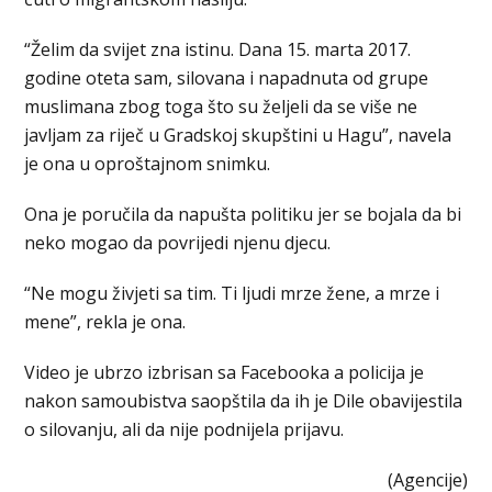
“Želim da svijet zna istinu. Dana 15. marta 2017.
godine oteta sam, silovana i napadnuta od grupe
muslimana zbog toga što su željeli da se više ne
javljam za riječ u Gradskoj skupštini u Hagu”, navela
je ona u oproštajnom snimku.
Ona je poručila da napušta politiku jer se bojala da bi
neko mogao da povrijedi njenu djecu.
“Ne mogu živjeti sa tim. Ti ljudi mrze žene, a mrze i
mene”, rekla je ona.
Video je ubrzo izbrisan sa Facebooka a policija je
nakon samoubistva saopštila da ih je Dile obavijestila
o silovanju, ali da nije podnijela prijavu.
(Agencije)