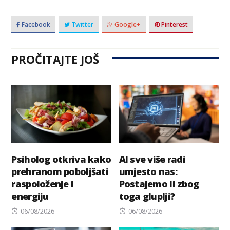
Facebook
Twitter
Google+
Pinterest
PROČITAJTE JOŠ
Psiholog otkriva kako
AI sve više radi
prehranom poboljšati
umjesto nas:
raspoloženje i
Postajemo li zbog
energiju
toga gluplji?
Posted
Posted
06/08/2026
06/08/2026
on
on