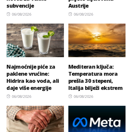
subvencije
Austrije
Posted
Posted
06/08/2026
06/08/2026
on
on
Najmoćnije piće za
Mediteran ključa:
paklene vrućine:
Temperatura mora
Hidrira kao voda, ali
prešla 30 stepeni,
daje više energije
Italija bilježi ekstrem
Posted
Posted
06/08/2026
06/08/2026
on
on