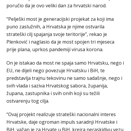
poručio da je ovo veliki dan za hrvatski narod.
“Pelješki most je generacijski projekat za koji ima
puno zaslužnih, a Hrvatska je njime ostvarila
strateški cilj spajanja svoje teritorije”, rekao je
Plenković i naglasio da je most spojen tri mjeseca
prije plana, uprkos pandemiji virusa korona.
On je istakao da most ne spaja samo Hrvatsku, nego i
EU, ne dijeli nego povezuje Hrvatsku i BiH, te
predstavlja trajnu tekovinu ne samo sadašnje, nego i
svih vlada i saziva Hrvatskog sabora, županija,
župana, zastupnika i svih onih koji su težili
ostvarenju tog cilja.
“Ovaj projekt realizuje strateški nacionalni interes
Hrvatske, daje ogroman impuls saradnji Hrvatske i
BiH, važan je za Hrvate u BiH, kreira neraskidivu vezu