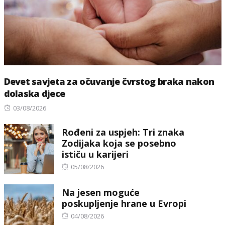
Devet savjeta za očuvanje čvrstog braka nakon
dolaska djece
Posted
03/08/2026
on
Rođeni za uspjeh: Tri znaka
Zodijaka koja se posebno
ističu u karijeri
Posted
05/08/2026
on
Na jesen moguće
poskupljenje hrane u Evropi
Posted
04/08/2026