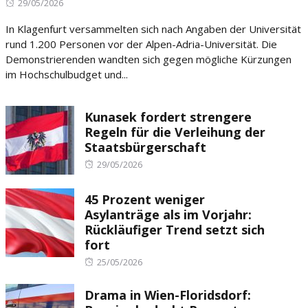
Posted
29/05/2026
on
In Klagenfurt versammelten sich nach Angaben der Universität
rund 1.200 Personen vor der Alpen-Adria-Universität. Die
Demonstrierenden wandten sich gegen mögliche Kürzungen
im Hochschulbudget und...
Kunasek fordert strengere
Regeln für die Verleihung der
Staatsbürgerschaft
Posted
29/05/2026
on
45 Prozent weniger
Asylanträge als im Vorjahr:
Rückläufiger Trend setzt sich
fort
Posted
25/05/2026
on
Drama in Wien-Floridsdorf: