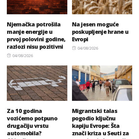
Njemačka potrošila
Na jesen moguće
manje energije u
poskupljenje hrane u
prvoj polovini godine,
Evropi
razlozi nisu pozitivni
Posted
04/08/2026
Posted
on
04/08/2026
on
Za 10 godina
Migrantski talas
vozićemo potpuno
pogodio ključnu
drugačiju vrstu
kapiju Evrope: Šta
automobila?
znači kriza u Seuti za