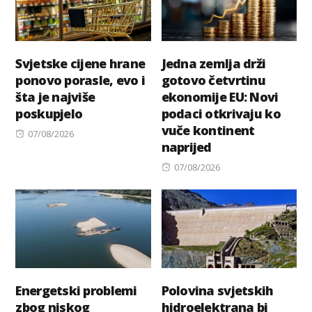
Svjetske cijene hrane
Jedna zemlja drži
ponovo porasle, evo i
gotovo četvrtinu
šta je najviše
ekonomije EU: Novi
poskupjelo
podaci otkrivaju ko
vuče kontinent
Posted
07/08/2026
naprijed
on
Posted
07/08/2026
on
Energetski problemi
Polovina svjetskih
zbog niskog
hidroelektrana bi