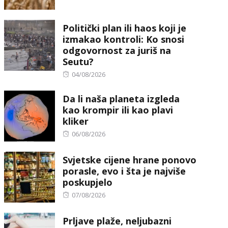
on
Politički plan ili haos koji je
izmakao kontroli: Ko snosi
odgovornost za juriš na
Seutu?
Posted
04/08/2026
on
Da li naša planeta izgleda
kao krompir ili kao plavi
kliker
Posted
06/08/2026
on
Svjetske cijene hrane ponovo
porasle, evo i šta je najviše
poskupjelo
Posted
07/08/2026
on
Prljave plaže, neljubazni