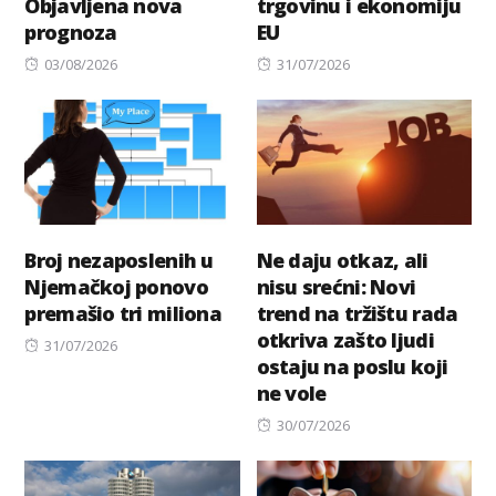
Objavljena nova
trgovinu i ekonomiju
prognoza
EU
Posted
Posted
03/08/2026
31/07/2026
on
on
Broj nezaposlenih u
Ne daju otkaz, ali
Njemačkoj ponovo
nisu srećni: Novi
premašio tri miliona
trend na tržištu rada
otkriva zašto ljudi
Posted
31/07/2026
ostaju na poslu koji
on
ne vole
Posted
30/07/2026
on