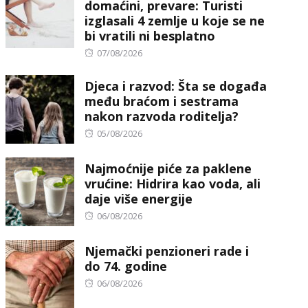
domaćini, prevare: Turisti
izglasali 4 zemlje u koje se ne
bi vratili ni besplatno
Posted
07/08/2026
on
Djeca i razvod: Šta se događa
među braćom i sestrama
nakon razvoda roditelja?
Posted
05/08/2026
on
Najmoćnije piće za paklene
vrućine: Hidrira kao voda, ali
daje više energije
Posted
06/08/2026
on
Njemački penzioneri rade i
do 74. godine
Posted
06/08/2026
on