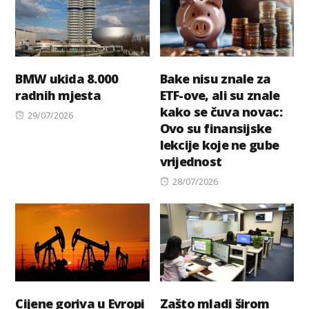
BMW ukida 8.000
Bake nisu znale za
radnih mjesta
ETF-ove, ali su znale
kako se čuva novac:
Posted
29/07/2026
Ovo su finansijske
on
lekcije koje ne gube
vrijednost
Posted
28/07/2026
on
Cijene goriva u Evropi
Zašto mladi širom