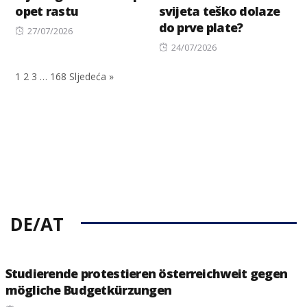
opet rastu
svijeta teško dolaze
do prve plate?
Posted
27/07/2026
on
Posted
24/07/2026
on
1
2
3
…
168
Sljedeća »
DE/AT
Studierende protestieren österreichweit gegen
mögliche Budgetkürzungen