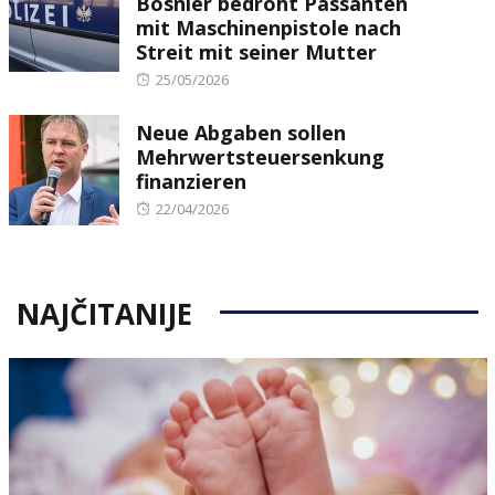
Bosnier bedroht Passanten
mit Maschinenpistole nach
Streit mit seiner Mutter
Posted
25/05/2026
on
Neue Abgaben sollen
Mehrwertsteuersenkung
finanzieren
Posted
22/04/2026
on
NAJČITANIJE