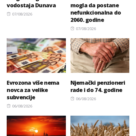
vodostaja Dunava
mogla da postane
nefunkcionalna do
Posted
07/08/2026
2060. godine
on
Posted
07/08/2026
on
Evrozona više nema
Njemački penzioneri
novca za velike
rade i do 74. godine
subvencije
Posted
06/08/2026
Posted
on
06/08/2026
on