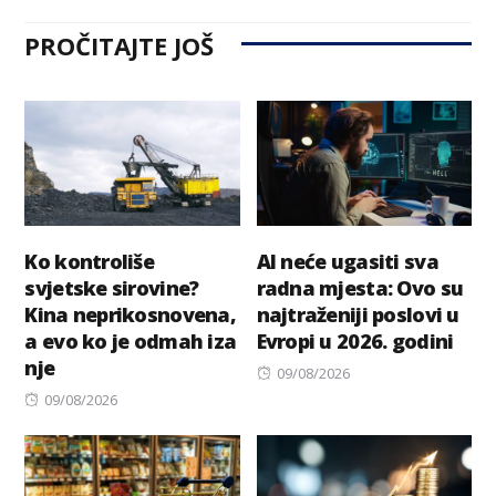
PROČITAJTE JOŠ
Ko kontroliše
AI neće ugasiti sva
svjetske sirovine?
radna mjesta: Ovo su
Kina neprikosnovena,
najtraženiji poslovi u
a evo ko je odmah iza
Evropi u 2026. godini
nje
Posted
09/08/2026
Posted
on
09/08/2026
on