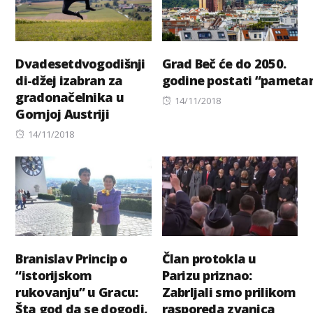
Dvadesetdvogodišnji
Grad Beč će do 2050.
di-džej izabran za
godine postati “pameta
gradonačelnika u
Posted
14/11/2018
Gornjoj Austriji
on
Posted
14/11/2018
on
Branislav Princip o
Član protokla u
“istorijskom
Parizu priznao:
rukovanju” u Gracu:
Zabrljali smo prilikom
Šta god da se dogodi,
rasporeda zvanica