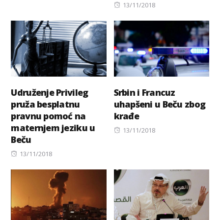
on
Posted
13/11/2018
on
Udruženje Privileg
Srbin i Francuz
pruža besplatnu
uhapšeni u Beču zbog
pravnu pomoć na
krađe
maternjem jeziku u
Posted
13/11/2018
Beču
on
Posted
13/11/2018
on