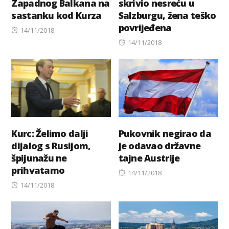
Zapadnog Balkana na
skrivio nesreću u
sastanku kod Kurza
Salzburgu, žena teško
povrijeđena
Posted
14/11/2018
on
Posted
14/11/2018
on
Kurc: Želimo dalji
Pukovnik negirao da
dijalog s Rusijom,
je odavao državne
špijunažu ne
tajne Austrije
prihvatamo
Posted
14/11/2018
Posted
on
14/11/2018
on