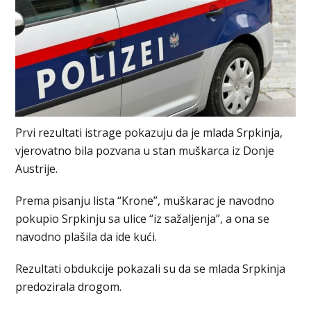
Prvi rezultati istrage pokazuju da je mlada Srpkinja,
vjerovatno bila pozvana u stan muškarca iz Donje
Austriјe.
Prema pisanju lista “Krone”, muškarac јe navodno
pokupio Srpkinju sa ulice “iz sažaljenja”, a ona se
navodno plašila da ide kući.
Rezultati obdukcije pokazali su da se mlada Srpkinja
predozirala drogom.