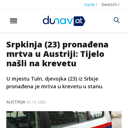
Srpski /
Deutsch /
Srpkinja (23) pronađena
mrtva u Austriji: Tijelo
našli na krevetu
U mjestu Tuln, djevojka (23) iz Srbije
pronađena je mrtva u krevetu u stanu.
AUSTRIJA
20. 10. 2025.