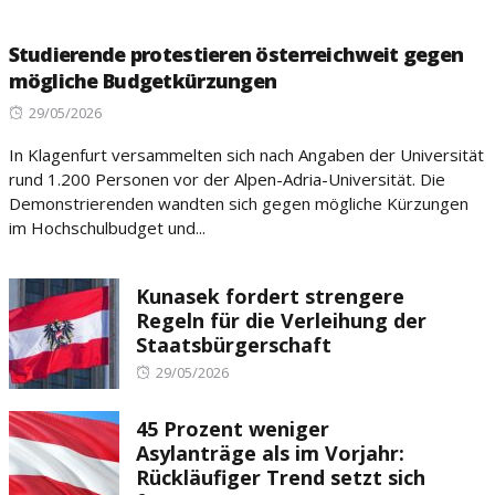
Studierende protestieren österreichweit gegen
mögliche Budgetkürzungen
Posted
29/05/2026
on
In Klagenfurt versammelten sich nach Angaben der Universität
rund 1.200 Personen vor der Alpen-Adria-Universität. Die
Demonstrierenden wandten sich gegen mögliche Kürzungen
im Hochschulbudget und...
Kunasek fordert strengere
Regeln für die Verleihung der
Staatsbürgerschaft
Posted
29/05/2026
on
45 Prozent weniger
Asylanträge als im Vorjahr:
Rückläufiger Trend setzt sich