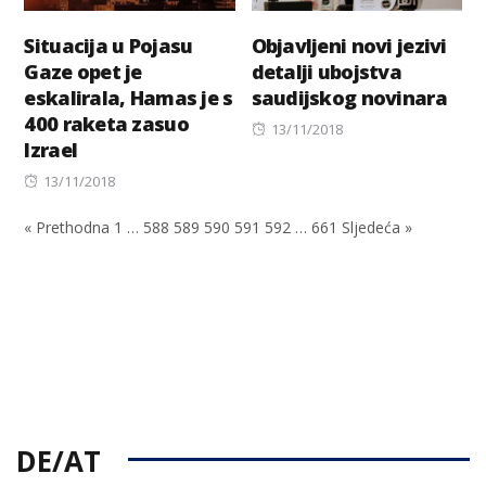
Situacija u Pojasu
Objavljeni novi jezivi
Gaze opet je
detalji ubojstva
eskalirala, Hamas je s
saudijskog novinara
400 raketa zasuo
Posted
13/11/2018
Izrael
on
Posted
13/11/2018
on
« Prethodna
1
…
588
589
590
591
592
…
661
Sljedeća »
DE/AT