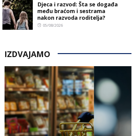
Djeca i razvod: Šta se događa
među braćom i sestrama
nakon razvoda roditelja?
Posted
05/08/2026
on
IZDVAJAMO