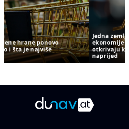
Jedna zemlja drži gotovo četvrtinu
ekonomije EU: Novi podaci
otkrivaju ko vuče kontinent
naprijed