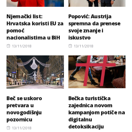
Njemački list:
Popović: Austrija
Hrvatska koristi EU za
spremna da prenese
pomoć
svoje znanje i
nacionalistima u BiH
iskustvo
Posted
Posted
13/11/2018
13/11/2018
on
on
Beč se uskoro
Bečka turistička
pretvara u
zajednica novom
novogodišnju
kampanjom potiče na
pozornicu
digitalnu
detoksikaciju
Posted
13/11/2018