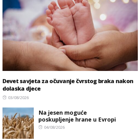
Devet savjeta za očuvanje čvrstog braka nakon
dolaska djece
Posted
03/08/2026
on
Na jesen moguće
poskupljenje hrane u Evropi
Posted
04/08/2026
on