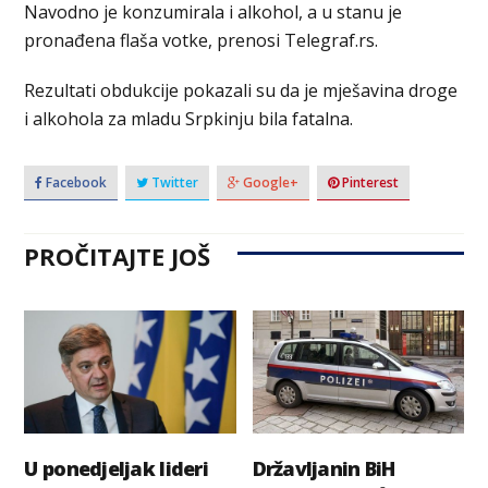
Navodno јe konzumirala i alkohol, a u stanu je
pronađena flaša votke, prenosi Telegraf.rs.
Rezultati obdukcije pokazali su da je mješavina droge
i alkohola za mladu Srpkinju bila fatalna.
Facebook
Twitter
Google+
Pinterest
PROČITAJTE JOŠ
U ponedjeljak lideri
Državljanin BiH