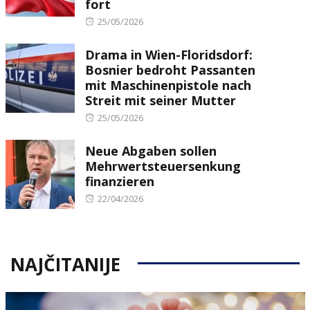
fort
Posted
25/05/2026
on
Drama in Wien-Floridsdorf:
Bosnier bedroht Passanten
mit Maschinenpistole nach
Streit mit seiner Mutter
Posted
25/05/2026
on
Neue Abgaben sollen
Mehrwertsteuersenkung
finanzieren
Posted
22/04/2026
on
NAJČITANIJE