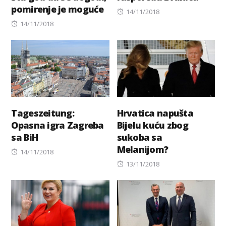
pomirenje je moguće
Posted
14/11/2018
Posted
on
14/11/2018
on
Tageszeitung:
Hrvatica napušta
Opasna igra Zagreba
Bijelu kuću zbog
sa BiH
sukoba sa
Melanijom?
Posted
14/11/2018
on
Posted
13/11/2018
on