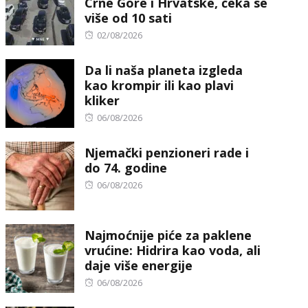
Crne Gore i Hrvatske, čeka se
više od 10 sati
Posted
02/08/2026
on
Da li naša planeta izgleda
kao krompir ili kao plavi
kliker
Posted
06/08/2026
on
Njemački penzioneri rade i
do 74. godine
Posted
06/08/2026
on
Najmoćnije piće za paklene
vrućine: Hidrira kao voda, ali
daje više energije
Posted
06/08/2026
on