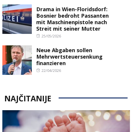
on
Drama in Wien-Floridsdorf:
Bosnier bedroht Passanten
mit Maschinenpistole nach
Streit mit seiner Mutter
Posted
25/05/2026
on
Neue Abgaben sollen
Mehrwertsteuersenkung
finanzieren
Posted
22/04/2026
on
NAJČITANIJE