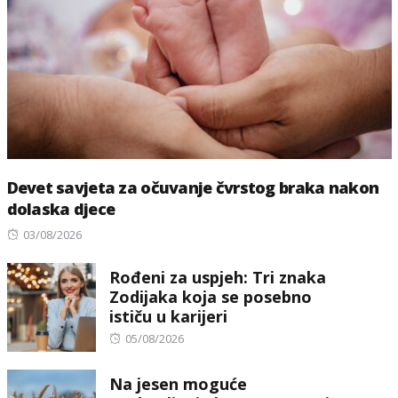
Devet savjeta za očuvanje čvrstog braka nakon
dolaska djece
Posted
03/08/2026
on
Rođeni za uspjeh: Tri znaka
Zodijaka koja se posebno
ističu u karijeri
Posted
05/08/2026
on
Na jesen moguće