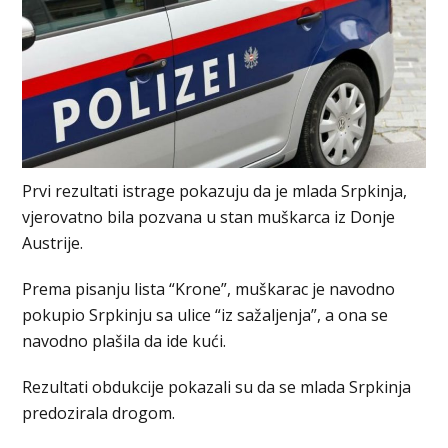
Prvi rezultati istrage pokazuju da je mlada Srpkinja,
vjerovatno bila pozvana u stan muškarca iz Donje
Austriјe.
Prema pisanju lista “Krone”, muškarac јe navodno
pokupio Srpkinju sa ulice “iz sažaljenja”, a ona se
navodno plašila da ide kući.
Rezultati obdukcije pokazali su da se mlada Srpkinja
predozirala drogom.