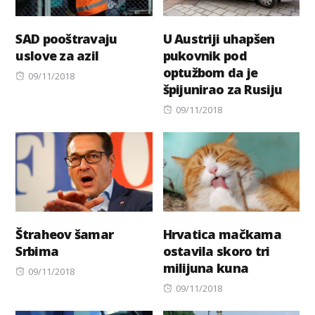
SAD pooštravaju
U Austriji uhapšen
uslove za azil
pukovnik pod
optužbom da je
Posted
09/11/2018
špijunirao za Rusiju
on
Posted
09/11/2018
on
Štraheov šamar
Hrvatica mačkama
Srbima
ostavila skoro tri
milijuna kuna
Posted
09/11/2018
on
Posted
09/11/2018
on