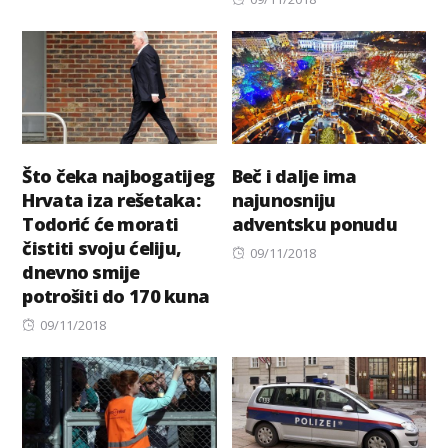
on
Što čeka najbogatijeg
Beč i dalje ima
Hrvata iza rešetaka:
najunosniju
Todorić će morati
adventsku ponudu
čistiti svoju ćeliju,
Posted
09/11/2018
dnevno smije
on
potrošiti do 170 kuna
Posted
09/11/2018
on