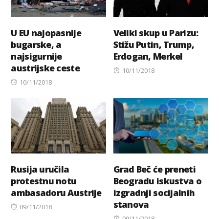
U EU najopasnije
Veliki skup u Parizu:
bugarske, a
Stižu Putin, Trump,
najsigurnije
Erdogan, Merkel
austrijske ceste
Posted
10/11/2018
Posted
on
10/11/2018
on
Rusija uručila
Grad Beč će preneti
protestnu notu
Beogradu iskustva o
ambasadoru Austrije
izgradnji socijalnih
stanova
Posted
09/11/2018
on
Posted
09/11/2018