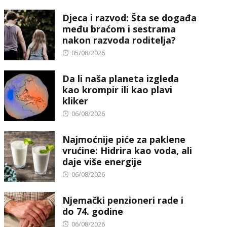
on
Djeca i razvod: Šta se događa
među braćom i sestrama
nakon razvoda roditelja?
Posted
05/08/2026
on
Da li naša planeta izgleda
kao krompir ili kao plavi
kliker
Posted
06/08/2026
on
Najmoćnije piće za paklene
vrućine: Hidrira kao voda, ali
daje više energije
Posted
06/08/2026
on
Njemački penzioneri rade i
do 74. godine
Posted
06/08/2026