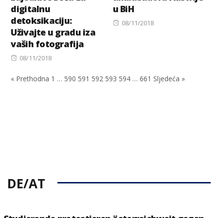
digitalnu
u BiH
detoksikaciju:
Posted
08/11/2018
Uživajte u gradu iza
on
vaših fotografija
Posted
08/11/2018
on
« Prethodna
1
…
590
591
592
593
594
…
661
Sljedeća »
DE/AT