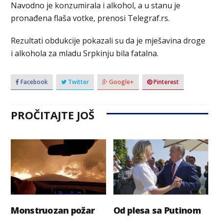
Navodno јe konzumirala i alkohol, a u stanu je
pronađena flaša votke, prenosi Telegraf.rs.
Rezultati obdukcije pokazali su da je mješavina droge
i alkohola za mladu Srpkinju bila fatalna.
Facebook
Twitter
Google+
Pinterest
PROČITAJTE JOŠ
Monstruozan požar
Od plesa sa Putinom