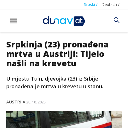
Srpski /
Deutsch /
Srpkinja (23) pronađena
mrtva u Austriji: Tijelo
našli na krevetu
U mjestu Tuln, djevojka (23) iz Srbije
pronađena je mrtva u krevetu u stanu.
AUSTRIJA
20. 10. 2025.