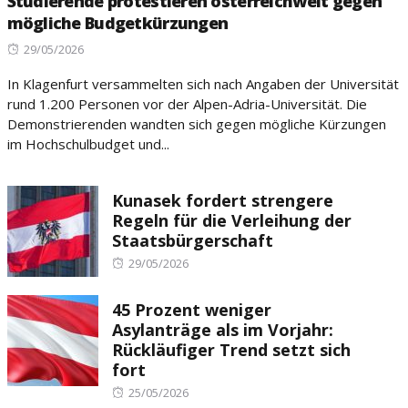
Studierende protestieren österreichweit gegen
mögliche Budgetkürzungen
Posted
29/05/2026
on
In Klagenfurt versammelten sich nach Angaben der Universität
rund 1.200 Personen vor der Alpen-Adria-Universität. Die
Demonstrierenden wandten sich gegen mögliche Kürzungen
im Hochschulbudget und...
Kunasek fordert strengere
Regeln für die Verleihung der
Staatsbürgerschaft
Posted
29/05/2026
on
45 Prozent weniger
Asylanträge als im Vorjahr:
Rückläufiger Trend setzt sich
fort
Posted
25/05/2026