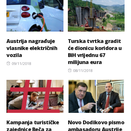
Austrija nagrađuje
Turska tvrtka gradit
vlasnike električnih
će dionicu koridora u
vozila
BiH vrijednu 67
milijuna eura
Posted
09/11/2018
on
Posted
08/11/2018
on
Kampanja turističke
Novo Dodikovo pismo
zajednice Beča za
ambasadoru Austrije