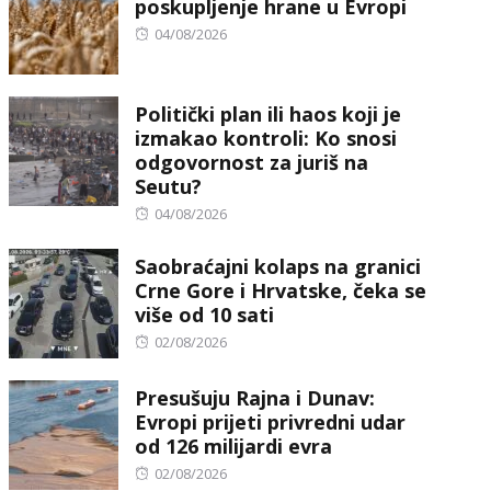
poskupljenje hrane u Evropi
Posted
04/08/2026
on
Politički plan ili haos koji je
izmakao kontroli: Ko snosi
odgovornost za juriš na
Seutu?
Posted
04/08/2026
on
Saobraćajni kolaps na granici
Crne Gore i Hrvatske, čeka se
više od 10 sati
Posted
02/08/2026
on
Presušuju Rajna i Dunav:
Evropi prijeti privredni udar
od 126 milijardi evra
Posted
02/08/2026