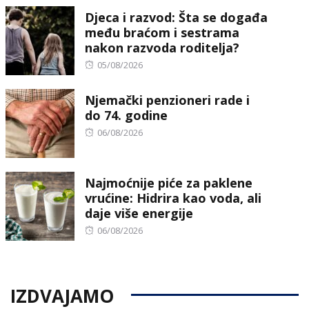
on
Djeca i razvod: Šta se događa
među braćom i sestrama
nakon razvoda roditelja?
Posted
05/08/2026
on
Njemački penzioneri rade i
do 74. godine
Posted
06/08/2026
on
Najmoćnije piće za paklene
vrućine: Hidrira kao voda, ali
daje više energije
Posted
06/08/2026
on
IZDVAJAMO