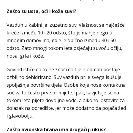
Zašto su usta, oči i koža suvi?
Vazduh u kabini je izuzetno suv. Vlažnost se najčešće
kreće između 10 i 20 odsto, što je manje nego u
mnogim domovima, gdje je obično između 40 i 50
odsto. Zato mnogi tokom leta osjećaju suvoću očiju,
nosa, grla i kože.
Govind ističe da to ne znači da tijelo odmah postaje
ozbiljno dehidrirano. Suv vazduh prije svega isušuje
spoljašnje površine tijela. Osobe koje nose kontaktna
sočiva to često prve primijete. Ipak, savjetuje se da
tokom leta pijete dovoljno vode, a alkohol ostavite za
dolazak na odredište, jer može dodatno da pojača žeđ
i glavobolju.
Zašto avionska hrana ima drugačiji ukus?