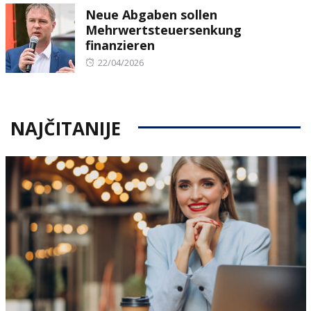
Neue Abgaben sollen
Mehrwertsteuersenkung
finanzieren
Posted
22/04/2026
on
NAJČITANIJE