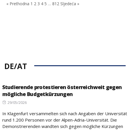
« Prethodna
1
2
3
4
5
…
812
Sljedeća »
DE/AT
Studierende protestieren österreichweit gegen
mögliche Budgetkürzungen
Posted
29/05/2026
on
In Klagenfurt versammelten sich nach Angaben der Universität
rund 1.200 Personen vor der Alpen-Adria-Universität. Die
Demonstrierenden wandten sich gegen mögliche Kürzungen