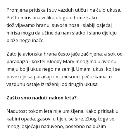
Promjena pritiska i suv vazduh utiču i na čulo ukusa.
Pošto miris ima veliku ulogu u tome kako
doživljavamo hranu, suvoća nosa i slabiji osjećaj
mirisa mogu da učine da nam slatko i slano djeluju
blaže nego inače.
Zato je avionska hrana često jače začinjena, a sok od
paradajza i koktel Bloody Mary mnogima u avionu
imaju bolji ukus nego na zemlji. Umami ukus, koji se
povezuje sa paradajzom, mesom i pečurkama, u
vazduhu ostaje izraženiji od drugih ukusa.
Zašto smo naduti nakon leta?
Nadutost tokom leta nije umišljena. Kako pritisak u
kabini opada, gasovi u tijelu se šire. Zbog toga se
mnogi osjećaju naduveno, posebno na dužim