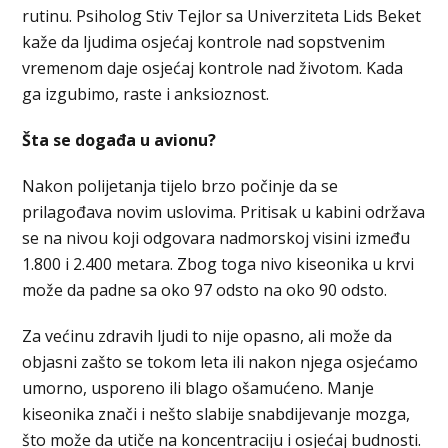
rutinu. Psiholog Stiv Tejlor sa Univerziteta Lids Beket
kaže da ljudima osjećaj kontrole nad sopstvenim
vremenom daje osjećaj kontrole nad životom. Kada
ga izgubimo, raste i anksioznost.
Šta se događa u avionu?
Nakon polijetanja tijelo brzo počinje da se
prilagođava novim uslovima. Pritisak u kabini održava
se na nivou koji odgovara nadmorskoj visini između
1.800 i 2.400 metara. Zbog toga nivo kiseonika u krvi
može da padne sa oko 97 odsto na oko 90 odsto.
Za većinu zdravih ljudi to nije opasno, ali može da
objasni zašto se tokom leta ili nakon njega osjećamo
umorno, usporeno ili blago ošamućeno. Manje
kiseonika znači i nešto slabije snabdijevanje mozga,
što može da utiče na koncentraciju i osjećaj budnosti.