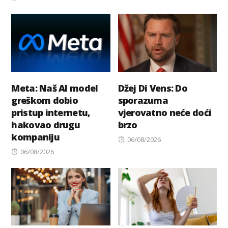
on
Meta: Naš AI model
Džej Di Vens: Do
greškom dobio
sporazuma
pristup internetu,
vjerovatno neće doći
hakovao drugu
brzo
kompaniju
Posted
06/08/2026
Posted
on
06/08/2026
on