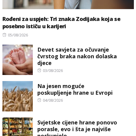
Rođeni za uspjeh: Tri znaka Zodijaka koja se
posebno ističu u karijeri
Posted
05/08/2026
on
Devet savjeta za očuvanje
čvrstog braka nakon dolaska
djece
Posted
03/08/2026
on
Na jesen moguće
poskupljenje hrane u Evropi
Posted
04/08/2026
on
Svjetske cijene hrane ponovo
porasle, evo i šta je najviše
poskupjelo