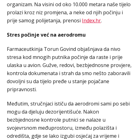
organizam. Na visini od oko 10.000 metara naše tijelo
prolazi kroz niz promjena, a neke od njih počinju i
prije samog polijetanja, prenosi
Index.hr
.
Stres počinje već na aerodromu
Farmaceutkinja Torun Govind objašnjava da nivo
stresa kod mnogih putnika počinje da raste i prije
ulaska u avion. Gužve, redovi, bezbjednosne provjere,
kontrola dokumenata i strah da smo nešto zaboravili
dovoljni su da tijelo pređe u stanje pojačane
pripravnosti.
Međutim, stručnjaci ističu da aerodromi sami po sebi
mogu da djeluju dezorijentišuće. Nakon
bezbjednosne kontrole putnici se nalaze u
svojevrsnom međuprostoru, između polazišta i
odredišta, gdje se lako izgubi osjećaj za vrijeme i