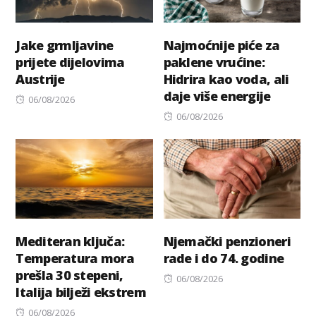
Jake grmljavine
Najmoćnije piće za
prijete dijelovima
paklene vrućine:
Austrije
Hidrira kao voda, ali
daje više energije
Posted
06/08/2026
on
Posted
06/08/2026
on
Mediteran ključa:
Njemački penzioneri
Temperatura mora
rade i do 74. godine
prešla 30 stepeni,
Posted
06/08/2026
Italija bilježi ekstrem
on
Posted
06/08/2026