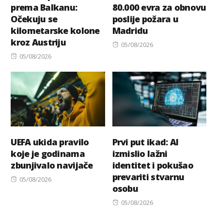
prema Balkanu:
80.000 evra za obnovu
Očekuju se
poslije požara u
kilometarske kolone
Madridu
kroz Austriju
Posted
05/08/2026
Posted
on
05/08/2026
on
UEFA ukida pravilo
Prvi put ikad: AI
koje je godinama
izmislio lažni
zbunjivalo navijače
identitet i pokušao
prevariti stvarnu
Posted
05/08/2026
osobu
on
Posted
05/08/2026
on