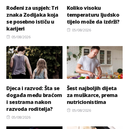
Rođeni za uspjeh: Tri
Koliko visoku
znaka Zodijaka koja
temperaturu ljudsko
se posebno ističu u
tijelo može da izdrži?
karijeri
Posted
05/08/2026
Posted
on
05/08/2026
on
Djeca i razvod: Šta se
Šest najboljih dijeta
događa među braćom
za muškarce, prema
i sestrama nakon
nutricionistima
razvoda roditelja?
Posted
05/08/2026
Posted
on
05/08/2026
on