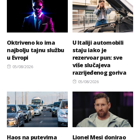
Oktriveno ko ima
U Italiji automobili
najbolju tajnu službu
staju iako je
u Evropi
rezervoar pun: sve
više slučajeva
Posted
05/08/2026
razrijeđenog goriva
on
Posted
05/08/2026
on
Haos na putevima
Lionel Mesi donirao