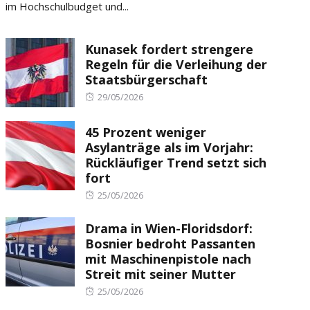
im Hochschulbudget und...
Kunasek fordert strengere
Regeln für die Verleihung der
Staatsbürgerschaft
Posted
29/05/2026
on
45 Prozent weniger
Asylanträge als im Vorjahr:
Rückläufiger Trend setzt sich
fort
Posted
25/05/2026
on
Drama in Wien-Floridsdorf:
Bosnier bedroht Passanten
mit Maschinenpistole nach
Streit mit seiner Mutter
Posted
25/05/2026
on