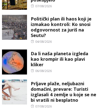
Posted
07/08/2026
on
Politički plan ili haos koji je
izmakao kontroli: Ko snosi
odgovornost za juriš na
Seutu?
Posted
04/08/2026
on
Da li naša planeta izgleda
kao krompir ili kao plavi
kliker
Posted
06/08/2026
on
Prljave plaže, neljubazni
domaćini, prevare: Turisti
izglasali 4 zemlje u koje se ne
bi vratili ni besplatno
Posted
07/08/2026