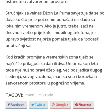
ostanete u zatvorenom prostoru.
Stručnjak za velnes Džon La Puma savjetuje da se po
dolasku što prije počnemo ponašati u skladu sa
lokalnim vremenom. Ako je jutro, treba izaći na
dnevno svjetlo prije kafe i mobilnog telefona, jer
upravo svjetlost najbrže pomaže tijelu da “podesi”
unutrašnji sat.
Kod kraćih promjena vremenskih zona tijelo se
najčešće prilagodi za dan ili dva. Umor nakon leta
tada nije nužno pravi džet-leg, već posljedica dugog
sjedenja, suvog vazduha, manjka sna i boravka u
zatvorenom prostoru u pogrešno vrijeme.
TAGOVI:
,
,
avion
let
tijelo
Facebook
Twitter
Google+
Pinterest