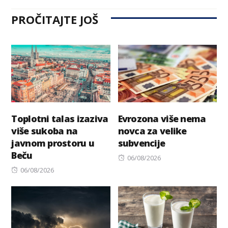
PROČITAJTE JOŠ
Toplotni talas izaziva
Evrozona više nema
više sukoba na
novca za velike
javnom prostoru u
subvencije
Beču
Posted
06/08/2026
Posted
on
06/08/2026
on