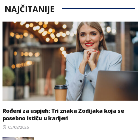
NAJČITANIJE
Rođeni za uspjeh: Tri znaka Zodijaka koja se
posebno ističu u karijeri
Posted
05/08/2026
on