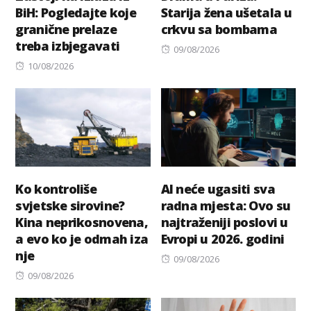
BiH: Pogledajte koje
Starija žena ušetala u
granične prelaze
crkvu sa bombama
treba izbjegavati
Posted
09/08/2026
Posted
on
10/08/2026
on
Ko kontroliše
AI neće ugasiti sva
svjetske sirovine?
radna mjesta: Ovo su
Kina neprikosnovena,
najtraženiji poslovi u
a evo ko je odmah iza
Evropi u 2026. godini
nje
Posted
09/08/2026
Posted
on
09/08/2026
on