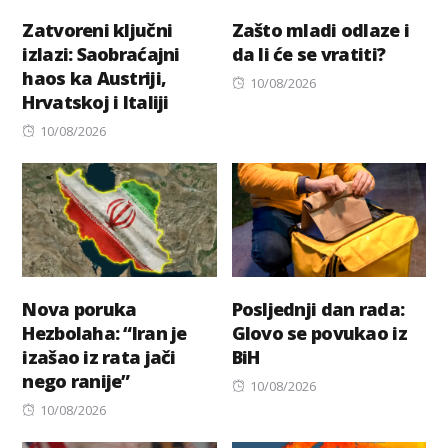
Zatvoreni ključni
Zašto mladi odlaze i
izlazi: Saobraćajni
da li će se vratiti?
haos ka Austriji,
Posted
10/08/2026
Hrvatskoj i Italiji
on
Posted
10/08/2026
on
Nova poruka
Posljednji dan rada:
Hezbolaha: “Iran je
Glovo se povukao iz
izašao iz rata jači
BiH
nego ranije”
Posted
10/08/2026
Posted
on
10/08/2026
on