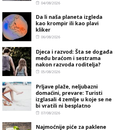
Posted
04/08/2026
on
Da li naša planeta izgleda
kao krompir ili kao plavi
kliker
Posted
06/08/2026
on
Djeca i razvod: Šta se događa
među braćom i sestrama
nakon razvoda roditelja?
Posted
05/08/2026
on
Prljave plaže, neljubazni
domaćini, prevare: Turisti
izglasali 4 zemlje u koje se ne
bi vratili ni besplatno
Posted
07/08/2026
on
Najmoćnije piće za paklene