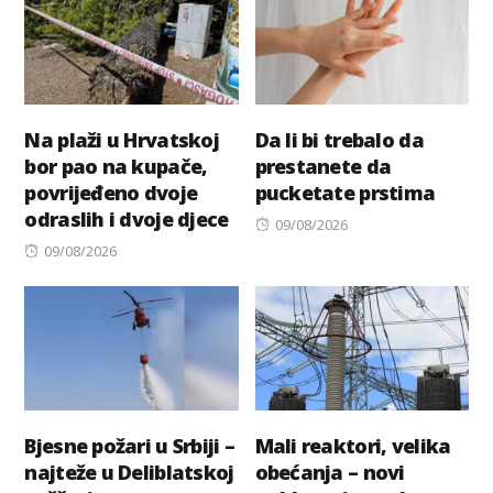
Na plaži u Hrvatskoj
Da li bi trebalo da
bor pao na kupače,
prestanete da
povrijeđeno dvoje
pucketate prstima
odraslih i dvoje djece
Posted
09/08/2026
Posted
on
09/08/2026
on
Bjesne požari u Srbiji –
Mali reaktori, velika
najteže u Deliblatskoj
obećanja – novi