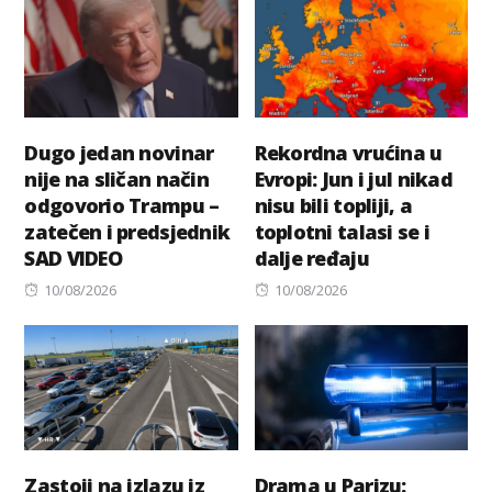
Dugo jedan novinar
Rekordna vrućina u
nije na sličan način
Evropi: Jun i jul nikad
odgovorio Trampu –
nisu bili topliji, a
zatečen i predsjednik
toplotni talasi se i
SAD VIDEO
dalje ređaju
Posted
Posted
10/08/2026
10/08/2026
on
on
Zastoji na izlazu iz
Drama u Parizu: