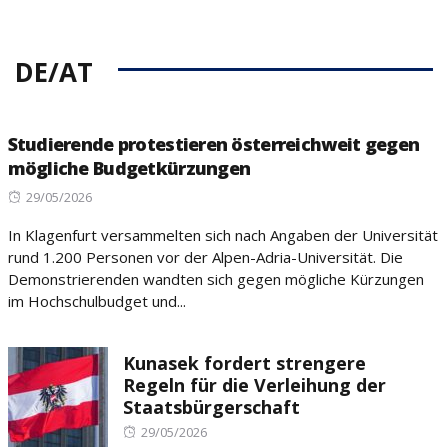
DE/AT
Studierende protestieren österreichweit gegen
mögliche Budgetkürzungen
Posted
29/05/2026
on
In Klagenfurt versammelten sich nach Angaben der Universität
rund 1.200 Personen vor der Alpen-Adria-Universität. Die
Demonstrierenden wandten sich gegen mögliche Kürzungen
im Hochschulbudget und...
Kunasek fordert strengere
Regeln für die Verleihung der
Staatsbürgerschaft
Posted
29/05/2026