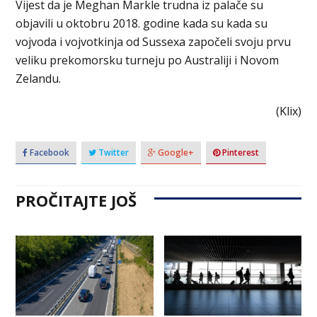
Vijest da je Meghan Markle trudna iz palače su
objavili u oktobru 2018. godine kada su kada su
vojvoda i vojvotkinja od Sussexa započeli svoju prvu
veliku prekomorsku turneju po Australiji i Novom
Zelandu.
(Klix)
Facebook
Twitter
Google+
Pinterest
PROČITAJTE JOŠ