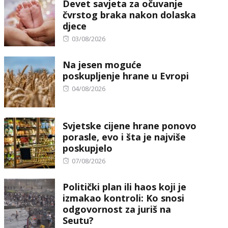
Devet savjeta za očuvanje
čvrstog braka nakon dolaska
djece
Posted
03/08/2026
on
Na jesen moguće
poskupljenje hrane u Evropi
Posted
04/08/2026
on
Svjetske cijene hrane ponovo
porasle, evo i šta je najviše
poskupjelo
Posted
07/08/2026
on
Politički plan ili haos koji je
izmakao kontroli: Ko snosi
odgovornost za juriš na
Seutu?