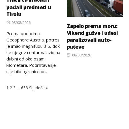
Tresli se kreveti i
padali predmeti u
Tirolu
Posted
08/08/2026
Zapelo prema moru:
on
Vikend gužve i udesi
Prema podacima
paralizovali auto-
Geosphere Austria, potres
je imao magnitudu 3,5, dok
puteve
se njegov centar nalazio na
Posted
08/08/2026
dubini od oko osam
on
kilometara. Podrhtavanje
nije bilo ograničeno...
1
2
3
…
658
Sljedeća »