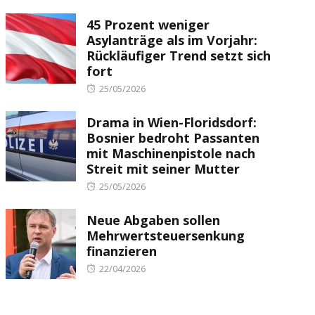
on
45 Prozent weniger
Asylanträge als im Vorjahr:
Rückläufiger Trend setzt sich
fort
Posted
25/05/2026
on
Drama in Wien-Floridsdorf:
Bosnier bedroht Passanten
mit Maschinenpistole nach
Streit mit seiner Mutter
Posted
25/05/2026
on
Neue Abgaben sollen
Mehrwertsteuersenkung
finanzieren
Posted
22/04/2026
on