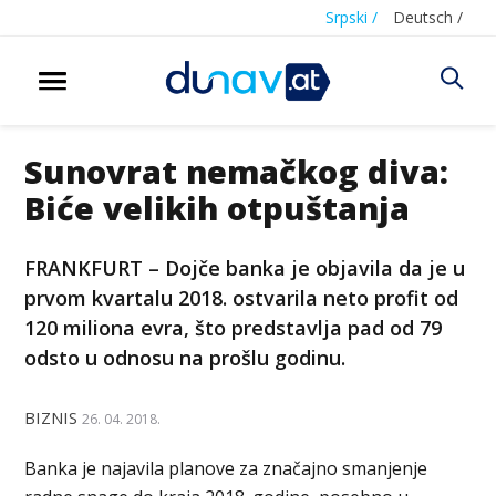
Srpski /
Deutsch /
Sunovrat nemačkog diva:
Biće velikih otpuštanja
FRANKFURT – Dojče banka je objavila da je u
prvom kvartalu 2018. ostvarila neto profit od
120 miliona evra, što predstavlja pad od 79
odsto u odnosu na prošlu godinu.
BIZNIS
26. 04. 2018.
Banka je najavila planove za značajno smanjenje