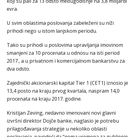
koji su pali za 13 odsto međugodišnje na 3,8 milijardi
evra.
U svim oblastima poslovanja zabeleženi su niži
prihodi nego u istom lanjskom periodu.
Tako su prihodi u poslovima upravljanja imovinom
smanjeni za 10 procenata u odnosu na isti period
2017., a u privatnom i komercijalnom bankarstvu za
dva odsto.
Zajednički akcionarski kapital Tier 1 (CET1) iznosio je
13,4 posto na kraju prvog kvartala, naspram 14,0
procenata na kraju 2017. godine.
Kristijan Zeving, nedavno imenovani novi glavni
izvršni direktor Dojče banke, naglasio je potrebu
prilagođavanja strategije u nekoliko oblasti
poslovanja, navodeći da “nema vremena za gubljenje