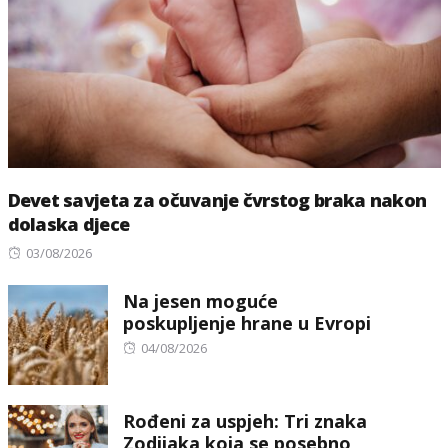
Devet savjeta za očuvanje čvrstog braka nakon
dolaska djece
Posted
03/08/2026
on
Na jesen moguće
poskupljenje hrane u Evropi
Posted
04/08/2026
on
Rođeni za uspjeh: Tri znaka
Zodijaka koja se posebno