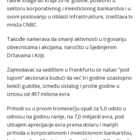
radne snage do kraja 2018. godine, posebno u
sektoru korporativnog i investicionog bankarstva i u
svom poslovanju u oblasti infrastrukture, izveštava tv
mreža CNBC.
Takođe namerava da smanji aktivnosti u trgovanju
obveznicama i akcijama, naročito u Sjedinjenim
Državama i Aziji.
Zajmodavac sa sedištem u Frankfurtu se našao “pod
lupom” akcionara budući da već tri godine uzastopno
beleži gubitke, između ostalog i prošle godine u
iznosu od 497 miliona evra.
Prihodi su u prvom tromesečju opali za 5,0 odsto u
odnosu na godinu ranije, na 7,0 milijardi evra, pod
uticajem aprecijacije evra prema dolaru i manjih
prihoda u korporativnom i investicionom bankarstvu,