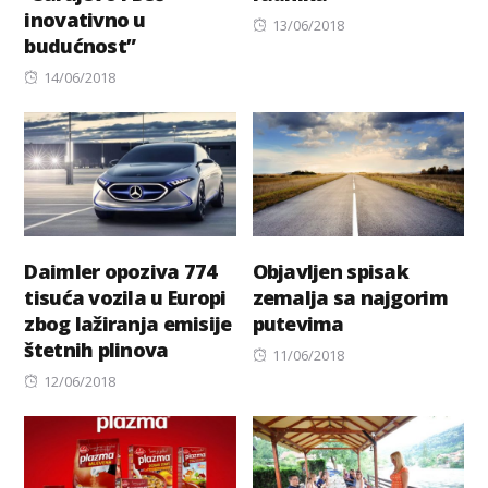
inovativno u
Posted
13/06/2018
budućnost”
on
Posted
14/06/2018
on
Daimler opoziva 774
Objavljen spisak
tisuća vozila u Europi
zemalja sa najgorim
zbog lažiranja emisije
putevima
štetnih plinova
Posted
11/06/2018
Posted
on
12/06/2018
on