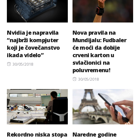
Nvidia je napravila
Nova pravila na
“najbrži kompjuter
Mundijalu: Fudbaler
koji je čovečanstvo
će moći da dobije
ikada videlo”
crveni karton u
svlačionici na
Posted
30/05/2018
poluvremenu!
on
Posted
30/05/2018
on
Rekordno niska stopa
Naredne godine