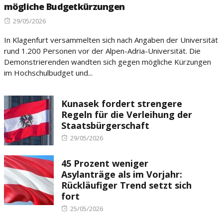
mögliche Budgetkürzungen
Posted
29/05/2026
on
In Klagenfurt versammelten sich nach Angaben der Universität
rund 1.200 Personen vor der Alpen-Adria-Universität. Die
Demonstrierenden wandten sich gegen mögliche Kürzungen
im Hochschulbudget und...
Kunasek fordert strengere
Regeln für die Verleihung der
Staatsbürgerschaft
Posted
29/05/2026
on
45 Prozent weniger
Asylanträge als im Vorjahr:
Rückläufiger Trend setzt sich
fort
Posted
25/05/2026
on