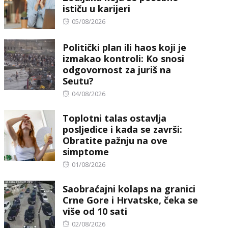
ističu u karijeri
Posted
05/08/2026
on
Politički plan ili haos koji je
izmakao kontroli: Ko snosi
odgovornost za juriš na
Seutu?
Posted
04/08/2026
on
Toplotni talas ostavlja
posljedice i kada se završi:
Obratite pažnju na ove
simptome
Posted
01/08/2026
on
Saobraćajni kolaps na granici
Crne Gore i Hrvatske, čeka se
više od 10 sati
Posted
02/08/2026