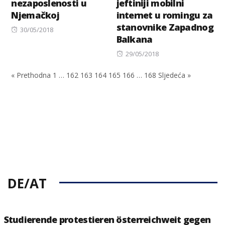
nezaposlenosti u
jeftiniji mobilni
Njemačkoj
internet u romingu za
stanovnike Zapadnog
Posted
30/05/2018
Balkana
on
Posted
29/05/2018
on
« Prethodna
1
…
162
163
164
165
166
…
168
Sljedeća »
DE/AT
Studierende protestieren österreichweit gegen