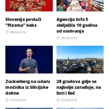
Slovenija povlači
Agencija Info 5
“Plazma” keks
obilježila 10 godina
od osnivanja
Posted
08/06/2018
on
Posted
08/06/2018
on
Zuckerberg na udaru
28 gradova gdje se
moćnika iz Silicijske
najbolje zarađuje, na
doline
listi i Beč
Posted
Posted
07/06/2018
07/06/2018
on
on