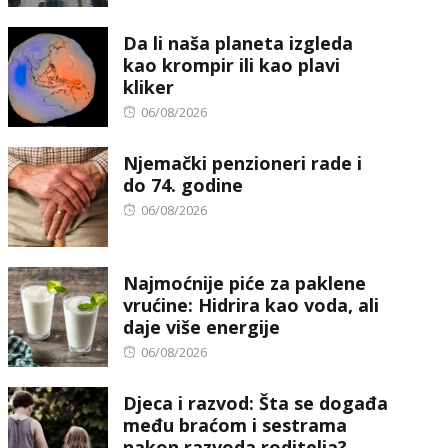
on
Da li naša planeta izgleda
kao krompir ili kao plavi
kliker
Posted
06/08/2026
on
Njemački penzioneri rade i
do 74. godine
Posted
06/08/2026
on
Najmoćnije piće za paklene
vrućine: Hidrira kao voda, ali
daje više energije
Posted
06/08/2026
on
Djeca i razvod: Šta se događa
među braćom i sestrama
nakon razvoda roditelja?