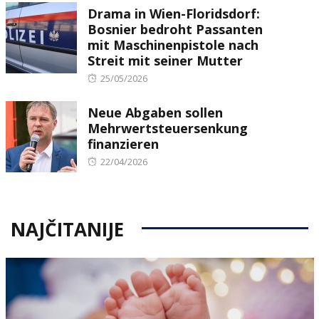
Drama in Wien-Floridsdorf:
Bosnier bedroht Passanten
mit Maschinenpistole nach
Streit mit seiner Mutter
Posted
25/05/2026
on
Neue Abgaben sollen
Mehrwertsteuersenkung
finanzieren
Posted
22/04/2026
on
NAJČITANIJE