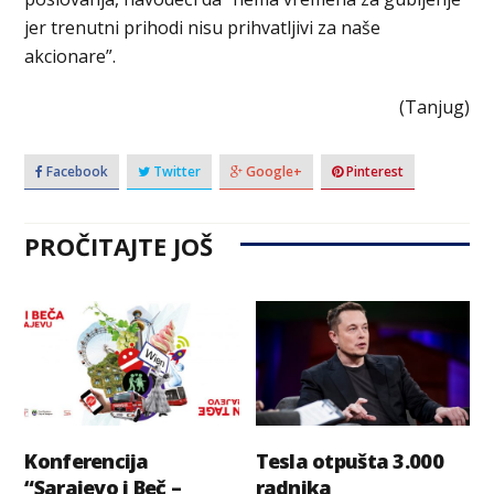
jer trenutni prihodi nisu prihvatljivi za naše
akcionare”.
(Tanjug)
Facebook
Twitter
Google+
Pinterest
PROČITAJTE JOŠ
Konferencija
Tesla otpušta 3.000
“Sarajevo i Beč –
radnika