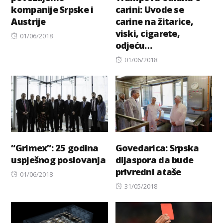
kompanije Srpske i
carini: Uvode se
Austrije
carine na žitarice,
viski, cigarete,
Posted
01/06/2018
odjeću…
on
Posted
01/06/2018
on
“Grimex”: 25 godina
Govedarica: Srpska
uspješnog poslovanja
dijaspora da bude
privredni ataše
Posted
01/06/2018
on
Posted
31/05/2018
on