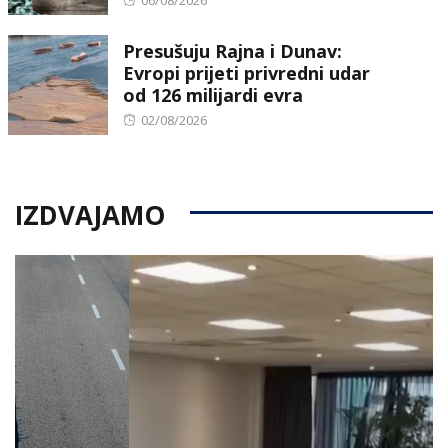
on
Presušuju Rajna i Dunav:
Evropi prijeti privredni udar
od 126 milijardi evra
Posted
02/08/2026
on
IZDVAJAMO