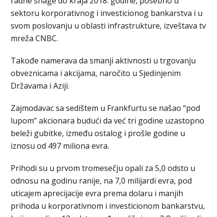
radne snage do kraja 2018. godine, posebno u
sektoru korporativnog i investicionog bankarstva i u
svom poslovanju u oblasti infrastrukture, izveštava tv
mreža CNBC.
Takođe namerava da smanji aktivnosti u trgovanju
obveznicama i akcijama, naročito u Sjedinjenim
Državama i Aziji.
Zajmodavac sa sedištem u Frankfurtu se našao “pod
lupom” akcionara budući da već tri godine uzastopno
beleži gubitke, između ostalog i prošle godine u
iznosu od 497 miliona evra.
Prihodi su u prvom tromesečju opali za 5,0 odsto u
odnosu na godinu ranije, na 7,0 milijardi evra, pod
uticajem aprecijacije evra prema dolaru i manjih
prihoda u korporativnom i investicionom bankarstvu,