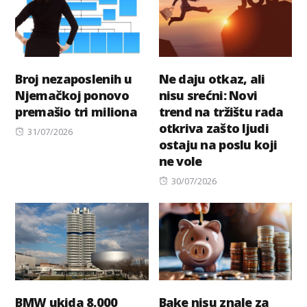
Broj nezaposlenih u
Ne daju otkaz, ali
Njemačkoj ponovo
nisu srećni: Novi
premašio tri miliona
trend na tržištu rada
otkriva zašto ljudi
Posted
31/07/2026
ostaju na poslu koji
on
ne vole
Posted
30/07/2026
on
BMW ukida 8.000
Bake nisu znale za