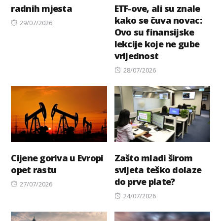
radnih mjesta
ETF-ove, ali su znale
kako se čuva novac:
Posted
29/07/2026
Ovo su finansijske
on
lekcije koje ne gube
vrijednost
Posted
28/07/2026
on
Cijene goriva u Evropi
Zašto mladi širom
opet rastu
svijeta teško dolaze
do prve plate?
Posted
27/07/2026
on
Posted
24/07/2026
on