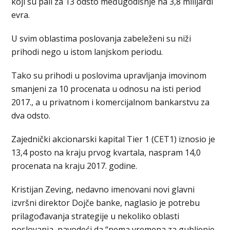
koji su pali za 13 odsto međugodišnje na 3,8 milijardi
evra.
U svim oblastima poslovanja zabeleženi su niži
prihodi nego u istom lanjskom periodu.
Tako su prihodi u poslovima upravljanja imovinom
smanjeni za 10 procenata u odnosu na isti period
2017., a u privatnom i komercijalnom bankarstvu za
dva odsto.
Zajednički akcionarski kapital Tier 1 (CET1) iznosio je
13,4 posto na kraju prvog kvartala, naspram 14,0
procenata na kraju 2017. godine.
Kristijan Zeving, nedavno imenovani novi glavni
izvršni direktor Dojče banke, naglasio je potrebu
prilagođavanja strategije u nekoliko oblasti
poslovanja, navodeći da “nema vremena za gubljenje