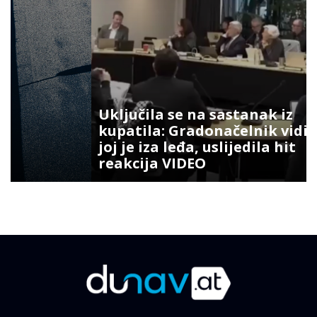
Uključila se na sastanak iz
kupatila: Gradonačelnik vidio šta
joj je iza leđa, uslijedila hit
reakcija VIDEO