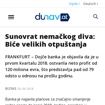
Srpski /
Deutsch /
Sunovrat nemačkog diva:
Biće velikih otpuštanja
FRANKFURT – Dojče banka je objavila da je u
prvom kvartalu 2018. ostvarila neto profit od
120 miliona evra, što predstavlja pad od 79
odsto u odnosu na prošlu godinu.
BIZNIS
26. 04. 2018.
Banka je najavila planove za značajno smanjenje