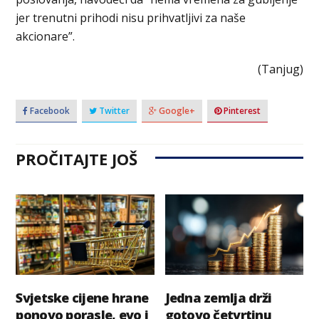
jer trenutni prihodi nisu prihvatljivi za naše
akcionare”.
(Tanjug)
Facebook
Twitter
Google+
Pinterest
PROČITAJTE JOŠ
Svjetske cijene hrane
Jedna zemlja drži
ponovo porasle, evo i
gotovo četvrtinu