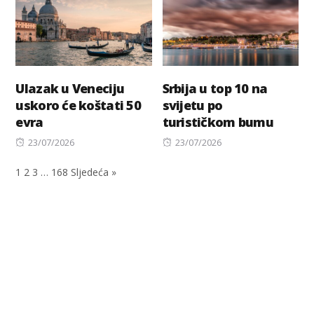
Ulazak u Veneciju
Srbija u top 10 na
uskoro će koštati 50
svijetu po
evra
turističkom bumu
Posted
Posted
23/07/2026
23/07/2026
on
on
1
2
3
…
168
Sljedeća »