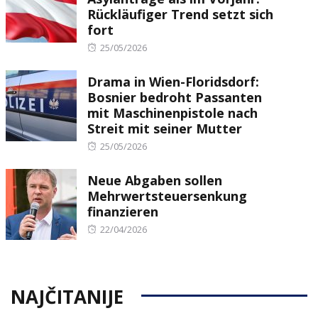
Rückläufiger Trend setzt sich
fort
Posted
25/05/2026
on
Drama in Wien-Floridsdorf:
Bosnier bedroht Passanten
mit Maschinenpistole nach
Streit mit seiner Mutter
Posted
25/05/2026
on
Neue Abgaben sollen
Mehrwertsteuersenkung
finanzieren
Posted
22/04/2026
on
NAJČITANIJE