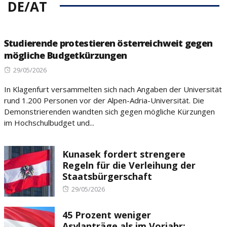
DE/AT
Studierende protestieren österreichweit gegen
mögliche Budgetkürzungen
Posted
29/05/2026
on
In Klagenfurt versammelten sich nach Angaben der Universität
rund 1.200 Personen vor der Alpen-Adria-Universität. Die
Demonstrierenden wandten sich gegen mögliche Kürzungen
im Hochschulbudget und...
Kunasek fordert strengere
Regeln für die Verleihung der
Staatsbürgerschaft
Posted
29/05/2026
on
45 Prozent weniger
Asylanträge als im Vorjahr: