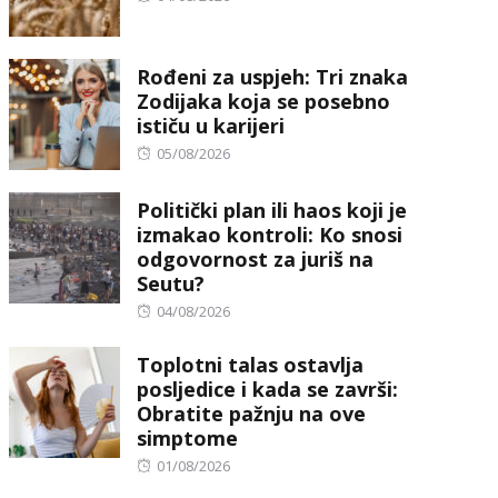
on
Rođeni za uspjeh: Tri znaka
Zodijaka koja se posebno
ističu u karijeri
Posted
05/08/2026
on
Politički plan ili haos koji je
izmakao kontroli: Ko snosi
odgovornost za juriš na
Seutu?
Posted
04/08/2026
on
Toplotni talas ostavlja
posljedice i kada se završi:
Obratite pažnju na ove
simptome
Posted
01/08/2026
on