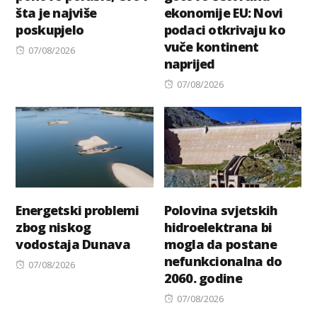
šta je najviše
ekonomije EU: Novi
poskupjelo
podaci otkrivaju ko
vuče kontinent
Posted
07/08/2026
naprijed
on
Posted
07/08/2026
on
Energetski problemi
Polovina svjetskih
zbog niskog
hidroelektrana bi
vodostaja Dunava
mogla da postane
nefunkcionalna do
Posted
07/08/2026
2060. godine
on
Posted
07/08/2026
on