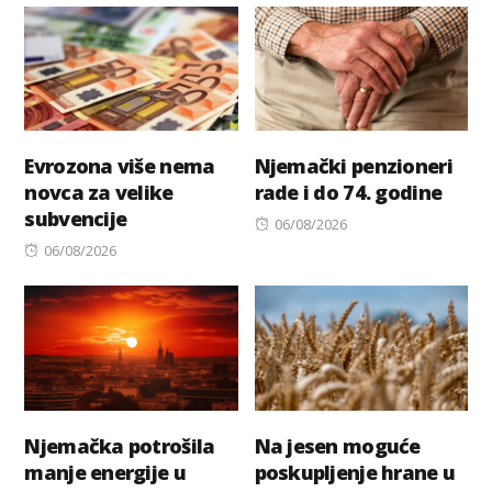
Evrozona više nema
Njemački penzioneri
novca za velike
rade i do 74. godine
subvencije
Posted
06/08/2026
Posted
on
06/08/2026
on
Njemačka potrošila
Na jesen moguće
manje energije u
poskupljenje hrane u