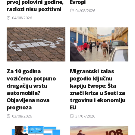
prvoj polovini godine,
Evropi
razlozi nisu pozitivni
Posted
04/08/2026
Posted
on
04/08/2026
on
Za 10 godina
Migrantski talas
vozićemo potpuno
pogodio ključnu
drugačiju vrstu
kapiju Evrope: Šta
automobila?
znači kriza u Seuti za
Objavljena nova
trgovinu i ekonomiju
prognoza
EU
Posted
Posted
03/08/2026
31/07/2026
on
on