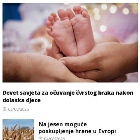
Devet savjeta za očuvanje čvrstog braka nakon
dolaska djece
Posted
03/08/2026
on
Na jesen moguće
poskupljenje hrane u Evropi
Posted
04/08/2026