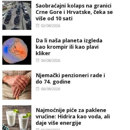
Saobraćajni kolaps na granici
Crne Gore i Hrvatske, čeka se
više od 10 sati
Posted
02/08/2026
on
Da li naša planeta izgleda
kao krompir ili kao plavi
kliker
Posted
06/08/2026
on
Njemački penzioneri rade i
do 74. godine
Posted
06/08/2026
on
Najmoćnije piće za paklene
vrućine: Hidrira kao voda, ali
daje više energije
Posted
06/08/2026