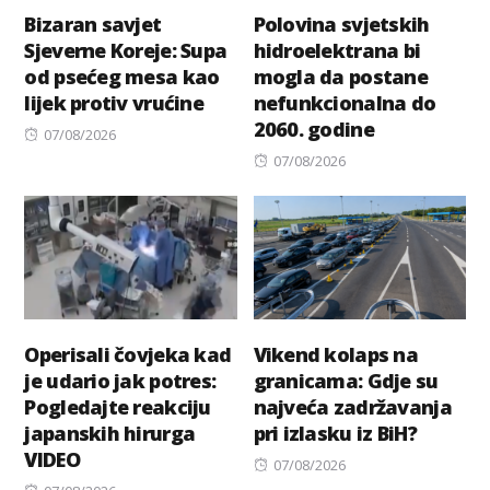
Bizaran savjet
Polovina svjetskih
Sjeverne Koreje: Supa
hidroelektrana bi
od psećeg mesa kao
mogla da postane
lijek protiv vrućine
nefunkcionalna do
2060. godine
Posted
07/08/2026
on
Posted
07/08/2026
on
Operisali čovjeka kad
Vikend kolaps na
je udario jak potres:
granicama: Gdje su
Pogledajte reakciju
najveća zadržavanja
japanskih hirurga
pri izlasku iz BiH?
VIDEO
Posted
07/08/2026