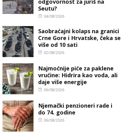
odgovornost za juriš na
Seutu?
Posted
04/08/2026
on
Saobraćajni kolaps na granici
Crne Gore i Hrvatske, čeka se
više od 10 sati
Posted
02/08/2026
on
Najmoćnije piće za paklene
vrućine: Hidrira kao voda, ali
daje više energije
Posted
06/08/2026
on
Njemački penzioneri rade i
do 74. godine
Posted
06/08/2026
on