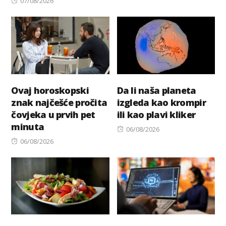
Posted
on
07/08/2026
on
Ovaj horoskopski
Da li naša planeta
znak najčešće pročita
izgleda kao krompir
čovjeka u prvih pet
ili kao plavi kliker
minuta
Posted
06/08/2026
Posted
on
06/08/2026
on