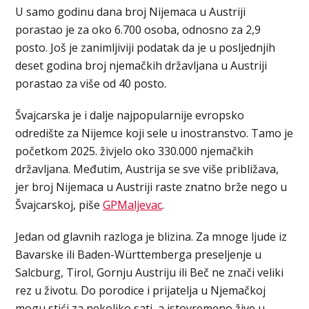
U samo godinu dana broj Nijemaca u Austriji
porastao je za oko 6.700 osoba, odnosno za 2,9
posto. Još je zanimljiviji podatak da je u posljednjih
deset godina broj njemačkih državljana u Austriji
porastao za više od 40 posto.
Švajcarska je i dalje najpopularnije evropsko
odredište za Nijemce koji sele u inostranstvo. Tamo je
početkom 2025. živjelo oko 330.000 njemačkih
državljana. Međutim, Austrija se sve više približava,
jer broj Nijemaca u Austriji raste znatno brže nego u
Švajcarskoj, piše
GPMaljevac
.
Jedan od glavnih razloga je blizina. Za mnoge ljude iz
Bavarske ili Baden-Württemberga preseljenje u
Salcburg, Tirol, Gornju Austriju ili Beč ne znači veliki
rez u životu. Do porodice i prijatelja u Njemačkoj
mogu stići za nekoliko sati, a istovremeno žive u