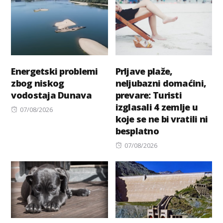
Energetski problemi
Prljave plaže,
zbog niskog
neljubazni domaćini,
vodostaja Dunava
prevare: Turisti
izglasali 4 zemlje u
Posted
07/08/2026
koje se ne bi vratili ni
on
besplatno
Posted
07/08/2026
on