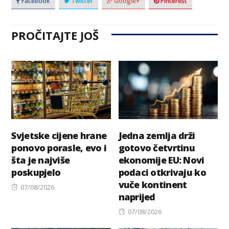
Facebook
Twitter
Google+
Pinterest
PROČITAJTE JOŠ
Svjetske cijene hrane
Jedna zemlja drži
ponovo porasle, evo i
gotovo četvrtinu
šta je najviše
ekonomije EU: Novi
poskupjelo
podaci otkrivaju ko
vuče kontinent
Posted
07/08/2026
naprijed
on
Posted
07/08/2026
on