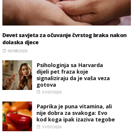
Devet savjeta za očuvanje čvrstog braka nakon
dolaska djece
Posted
03/08/2026
on
Psihologinja sa Harvarda
dijeli pet fraza koje
signaliziraju da je vaša veza
gotova
Posted
31/07/2026
on
Paprika je puna vitamina, ali
nije dobra za svakoga: Evo
kod koga ipak izaziva tegobe
Posted
31/07/2026