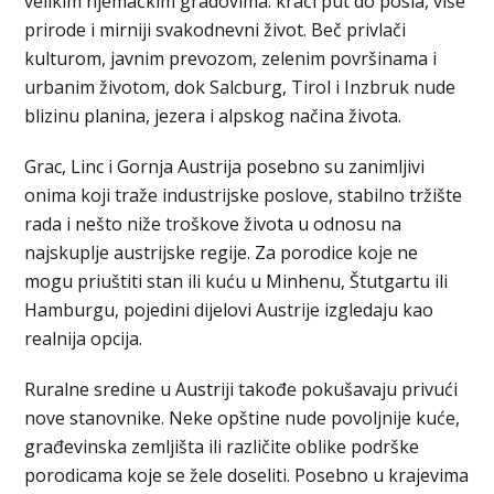
velikim njemačkim gradovima: kraći put do posla, više
prirode i mirniji svakodnevni život. Beč privlači
kulturom, javnim prevozom, zelenim površinama i
urbanim životom, dok Salcburg, Tirol i Inzbruk nude
blizinu planina, jezera i alpskog načina života.
Grac, Linc i Gornja Austrija posebno su zanimljivi
onima koji traže industrijske poslove, stabilno tržište
rada i nešto niže troškove života u odnosu na
najskuplje austrijske regije. Za porodice koje ne
mogu priuštiti stan ili kuću u Minhenu, Štutgartu ili
Hamburgu, pojedini dijelovi Austrije izgledaju kao
realnija opcija.
Ruralne sredine u Austriji takođe pokušavaju privući
nove stanovnike. Neke opštine nude povoljnije kuće,
građevinska zemljišta ili različite oblike podrške
porodicama koje se žele doseliti. Posebno u krajevima