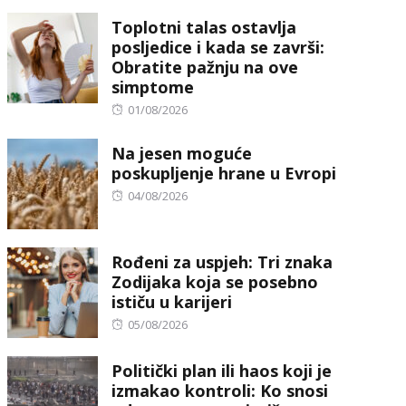
on
Toplotni talas ostavlja
posljedice i kada se završi:
Obratite pažnju na ove
simptome
Posted
01/08/2026
on
Na jesen moguće
poskupljenje hrane u Evropi
Posted
04/08/2026
on
Rođeni za uspjeh: Tri znaka
Zodijaka koja se posebno
ističu u karijeri
Posted
05/08/2026
on
Politički plan ili haos koji je
izmakao kontroli: Ko snosi