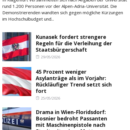
rund 1.200 Personen vor der Alpen-Adria-Universität. Die
Demonstrierenden wandten sich gegen mögliche Kürzungen
im Hochschulbudget und...
Kunasek fordert strengere
Regeln für die Verleihung der
Staatsbürgerschaft
Posted
29/05/2026
on
45 Prozent weniger
Asylanträge als im Vorjahr:
Rückläufiger Trend setzt sich
fort
Posted
25/05/2026
on
Drama in Wien-Floridsdorf:
Bosnier bedroht Passanten
mit Maschinenpistole nach