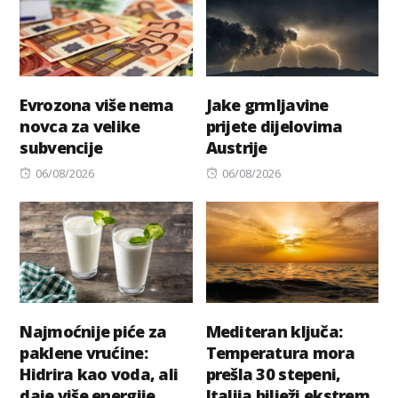
Evrozona više nema
Jake grmljavine
novca za velike
prijete dijelovima
subvencije
Austrije
Posted
Posted
06/08/2026
06/08/2026
on
on
Najmoćnije piće za
Mediteran ključa:
paklene vrućine:
Temperatura mora
Hidrira kao voda, ali
prešla 30 stepeni,
daje više energije
Italija bilježi ekstrem