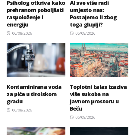
Psiholog otkriva kako
AI sve više radi
prehranom poboljšati
umjesto nas:
raspoloženje i
Postajemo li zbog
energiju
toga gluplji?
Posted
Posted
06/08/2026
06/08/2026
on
on
Kontaminirana voda
Toplotni talas izaziva
za piće u tirolskom
više sukoba na
gradu
javnom prostoru u
Beču
Posted
06/08/2026
on
Posted
06/08/2026
on