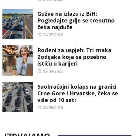
on
Gužve na izlazu iz BiH:
Pogledajte gdje se trenutno
čeka najduže
Posted
31/07/2026
on
Rođeni za uspjeh: Tri znaka
Zodijaka koja se posebno
ističu u karijeri
Posted
05/08/2026
on
Saobraćajni kolaps na granici
Crne Gore i Hrvatske, čeka se
više od 10 sati
Posted
02/08/2026
on