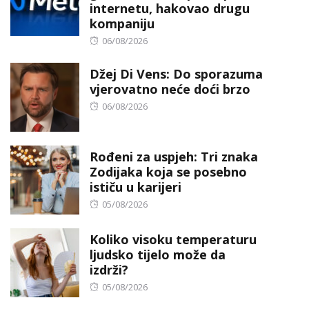
internetu, hakovao drugu
kompaniju
Posted
06/08/2026
on
Džej Di Vens: Do sporazuma
vjerovatno neće doći brzo
Posted
06/08/2026
on
Rođeni za uspjeh: Tri znaka
Zodijaka koja se posebno
ističu u karijeri
Posted
05/08/2026
on
Koliko visoku temperaturu
ljudsko tijelo može da
izdrži?
Posted
05/08/2026
on