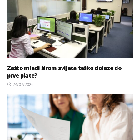
Zašto mladi širom svijeta teško dolaze do
prve plate?
Posted
24/07/2026
on