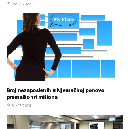
Posted
05/08/2026
on
Broj nezaposlenih u Njemačkoj ponovo
premašio tri miliona
Posted
31/07/2026
on