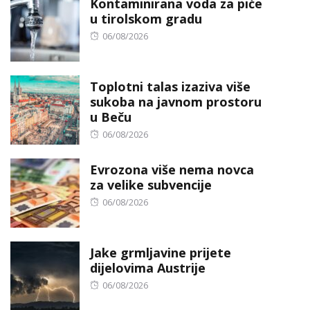
Kontaminirana voda za piće
u tirolskom gradu
Posted
06/08/2026
on
Toplotni talas izaziva više
sukoba na javnom prostoru
u Beču
Posted
06/08/2026
on
Evrozona više nema novca
za velike subvencije
Posted
06/08/2026
on
Jake grmljavine prijete
dijelovima Austrije
Posted
06/08/2026
on