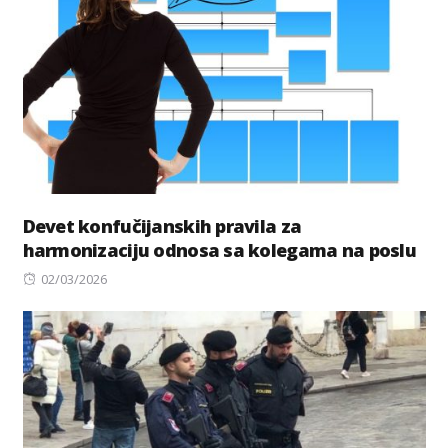
Devet konfučijanskih pravila za
harmonizaciju odnosa sa kolegama na poslu
Posted
02/03/2026
on