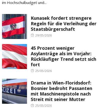
im Hochschulbudget und...
Kunasek fordert strengere
Regeln für die Verleihung der
Staatsbürgerschaft
Posted
29/05/2026
on
45 Prozent weniger
Asylanträge als im Vorjahr:
Rückläufiger Trend setzt sich
fort
Posted
25/05/2026
on
Drama in Wien-Floridsdorf:
Bosnier bedroht Passanten
mit Maschinenpistole nach
Streit mit seiner Mutter
Posted
25/05/2026
on