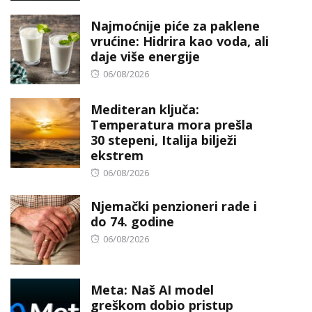
Najmoćnije piće za paklene
vrućine: Hidrira kao voda, ali
daje više energije
Posted
06/08/2026
on
Mediteran ključa:
Temperatura mora prešla
30 stepeni, Italija bilježi
ekstrem
Posted
06/08/2026
on
Njemački penzioneri rade i
do 74. godine
Posted
06/08/2026
on
Meta: Naš AI model
greškom dobio pristup