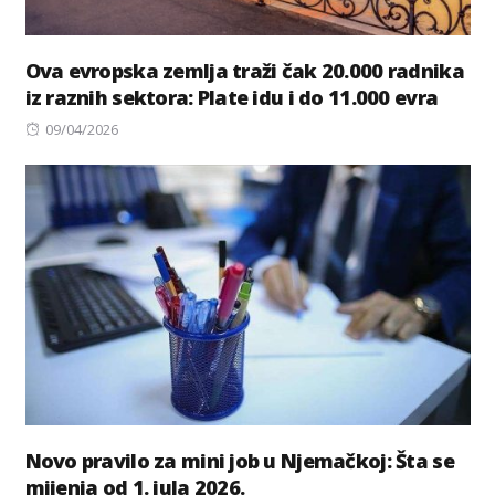
Ova evropska zemlja traži čak 20.000 radnika
iz raznih sektora: Plate idu i do 11.000 evra
Posted
09/04/2026
on
Novo pravilo za mini job u Njemačkoj: Šta se
mijenja od 1. jula 2026.