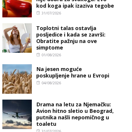
kod koga ipak izaziva tegobe
Posted
31/07/2026
on
Toplotni talas ostavlja
posljedice i kada se završi:
Obratite pažnju na ove
simptome
Posted
01/08/2026
on
Na jesen moguće
poskupljenje hrane u Evropi
Posted
04/08/2026
on
Drama na letu za Njemačku:
Avion hitno sletio u Beograd,
putnika našli nepomičnog u
toaletu
Posted
31/07/2026