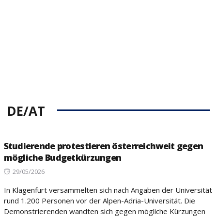
on
DE/AT
Studierende protestieren österreichweit gegen
mögliche Budgetkürzungen
Posted
29/05/2026
on
In Klagenfurt versammelten sich nach Angaben der Universität
rund 1.200 Personen vor der Alpen-Adria-Universität. Die
Demonstrierenden wandten sich gegen mögliche Kürzungen