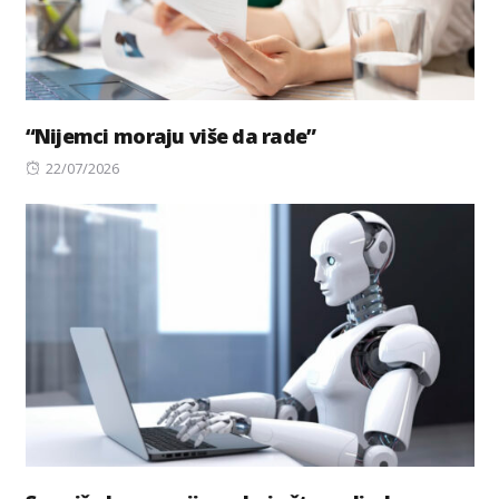
“Nijemci moraju više da rade”
Posted
22/07/2026
on