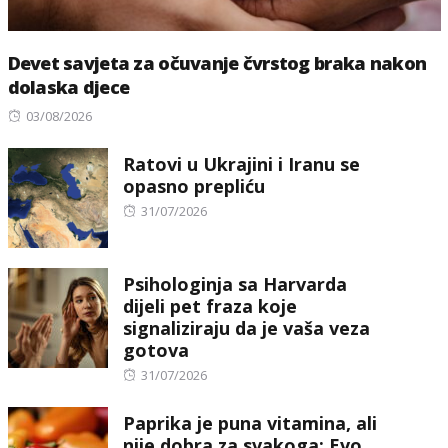
Devet savjeta za očuvanje čvrstog braka nakon
dolaska djece
Posted
03/08/2026
on
Ratovi u Ukrajini i Iranu se
opasno prepliću
Posted
31/07/2026
on
Psihologinja sa Harvarda
dijeli pet fraza koje
signaliziraju da je vaša veza
gotova
Posted
31/07/2026
on
Paprika je puna vitamina, ali
nije dobra za svakoga: Evo