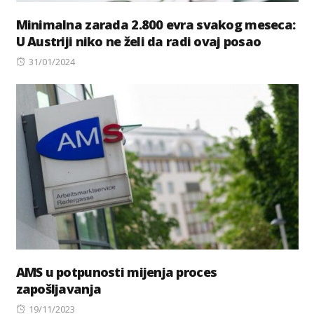
Minimalna zarada 2.800 evra svakog meseca:
U Austriji niko ne želi da radi ovaj posao
Posted
31/01/2024
on
AMS u potpunosti mijenja proces
zapošljavanja
Posted
19/11/2023