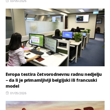
Posted
03/05/2026
on
Evropa testira četvorodnevnu radnu nedjelju
– da li je primamljiviji belgijski ili francuski
model
Posted
01/05/2026
on