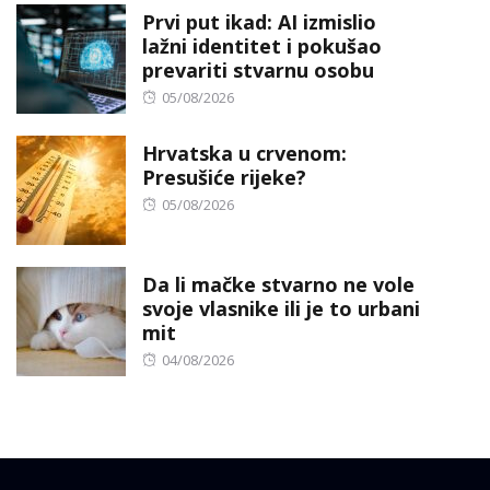
Prvi put ikad: AI izmislio
lažni identitet i pokušao
prevariti stvarnu osobu
Posted
05/08/2026
on
Hrvatska u crvenom:
Presušiće rijeke?
Posted
05/08/2026
on
Da li mačke stvarno ne vole
svoje vlasnike ili je to urbani
mit
Posted
04/08/2026
on