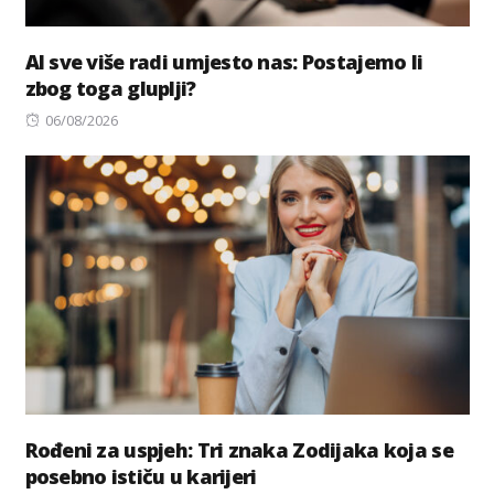
AI sve više radi umjesto nas: Postajemo li
zbog toga gluplji?
Posted
06/08/2026
on
Rođeni za uspjeh: Tri znaka Zodijaka koja se
posebno ističu u karijeri