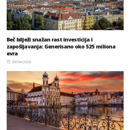
Beč bilježi snažan rast investicija i
zapošljavanja: Generisano oko 525 miliona
evra
Posted
09/04/2026
on