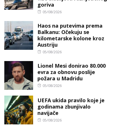
goriva
Posted
05/08/2026
on
Haos na putevima prema
Balkanu: Očekuju se
kilometarske kolone kroz
Austriju
Posted
05/08/2026
on
Lionel Mesi donirao 80.000
evra za obnovu poslije
požara u Madridu
Posted
05/08/2026
on
UEFA ukida pravilo koje je
godinama zbunjivalo
navijače
Posted
05/08/2026
on