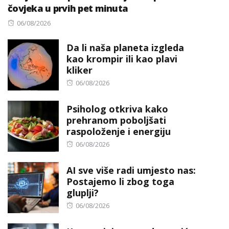
čovjeka u prvih pet minuta
Posted
06/08/2026
on
Da li naša planeta izgleda
kao krompir ili kao plavi
kliker
Posted
06/08/2026
on
Psiholog otkriva kako
prehranom poboljšati
raspoloženje i energiju
Posted
06/08/2026
on
AI sve više radi umjesto nas:
Postajemo li zbog toga
gluplji?
Posted
06/08/2026
on