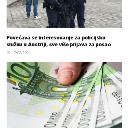
Povećava se interesovanje za policijsku
službu u Austriji, sve više prijava za posao
Posted
17/02/2024
on