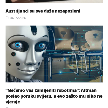
Austrijanci su sve duže nezaposleni
Posted
04/05/2026
on
“Nećemo vas zamijeniti robotima”: Altman
poslao poruku svijetu, a evo zašto mu niko ne
vjeruje