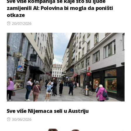
Sve više kompanija se kaje što su ljude
zamijenili AI: Polovina bi mogla da poništi
otkaze
Posted
20/07/2026
on
Sve više Nijemaca seli u Austriju
Posted
30/06/2026
on