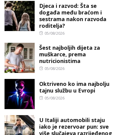
Djeca i razvod: Šta se
događa među braćom i
sestrama nakon razvoda
roditelja?
Posted
05/08/2026
on
Šest najboljih dijeta za
muškarce, prema
nutricionistima
Posted
05/08/2026
on
Oktriveno ko ima najbolju
tajnu službu u Evropi
Posted
05/08/2026
on
U Italiji automobili staju
iako je rezervoar pun: sve
više slučajeva razrijeđenog