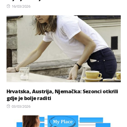
Posted
16/03/2026
on
Hrvatska, Austrija, Njemačka: Sezonci otkrili
gdje je bolje raditi
Posted
03/03/2026
on