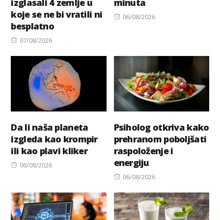
izglasali 4 zemlje u
minuta
koje se ne bi vratili ni
Posted
06/08/2026
besplatno
on
Posted
07/08/2026
on
Da li naša planeta
Psiholog otkriva kako
izgleda kao krompir
prehranom poboljšati
ili kao plavi kliker
raspoloženje i
energiju
Posted
06/08/2026
on
Posted
06/08/2026
on