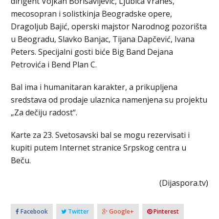
dirigent Vojkan Borisavljević, Ljubica Vranes,
mecosopran i solistkinja Beogradske opere,
Dragoljub Bajić, operski majstor Narodnog pozorišta
u Beogradu, Slavko Banjac, Tijana Dapčević, Ivana
Peters. Specijalni gosti biće Big Band Dejana
Petrovića i Bend Plan C.
Bal ima i humanitaran karakter, a prikupljena
sredstava od prodaje ulaznica namenjena su projektu
„Za dečiju radost“.
Karte za 23. Svetosavski bal se mogu rezervisati i
kupiti putem Internet stranice Srpskog centra u
Beču.
(Dijaspora.tv)
Facebook
Twitter
Google+
Pinterest