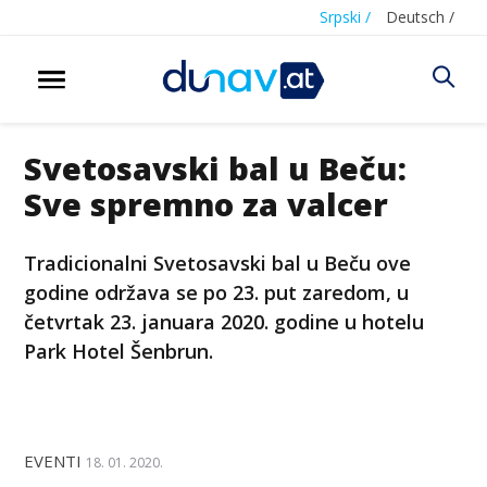
Srpski /
Deutsch /
Svetosavski bal u Beču:
Sve spremno za valcer
Tradicionalni Svetosavski bal u Beču ove
godine održava se po 23. put zaredom, u
četvrtak 23. januara 2020. godine u hotelu
Park Hotel Šenbrun.
EVENTI
18. 01. 2020.