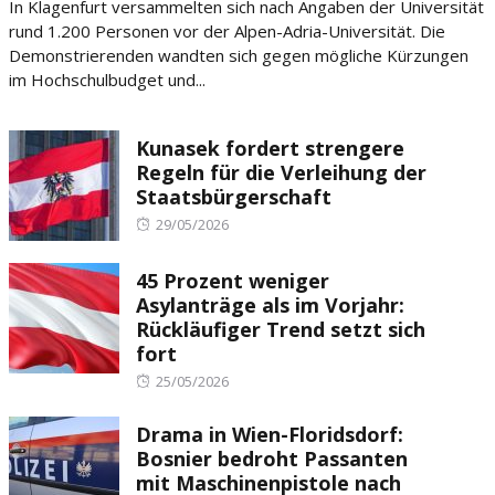
In Klagenfurt versammelten sich nach Angaben der Universität
rund 1.200 Personen vor der Alpen-Adria-Universität. Die
Demonstrierenden wandten sich gegen mögliche Kürzungen
im Hochschulbudget und...
Kunasek fordert strengere
Regeln für die Verleihung der
Staatsbürgerschaft
Posted
29/05/2026
on
45 Prozent weniger
Asylanträge als im Vorjahr:
Rückläufiger Trend setzt sich
fort
Posted
25/05/2026
on
Drama in Wien-Floridsdorf:
Bosnier bedroht Passanten
mit Maschinenpistole nach