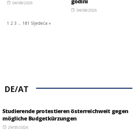
godini
Posted
04/08/2026
on
Posted
04/08/2026
on
1
2
3
…
181
Sljedeća »
DE/AT
Studierende protestieren österreichweit gegen
mögliche Budgetkürzungen
Posted
29/05/2026
on