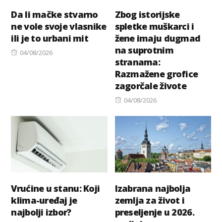
Da li mačke stvarno
Zbog istorijske
ne vole svoje vlasnike
spletke muškarci i
ili je to urbani mit
žene imaju dugmad
na suprotnim
Posted
04/08/2026
stranama:
on
Razmažene grofice
zagorčale živote
Posted
04/08/2026
on
Vrućine u stanu: Koji
Izabrana najbolja
klima-uređaj je
zemlja za život i
najbolji izbor?
preseljenje u 2026.