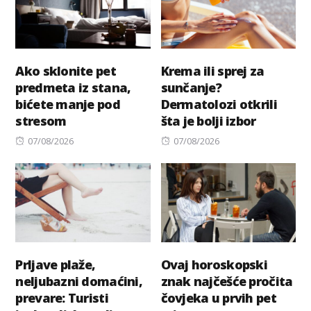
Ako sklonite pet
Krema ili sprej za
predmeta iz stana,
sunčanje?
bićete manje pod
Dermatolozi otkrili
stresom
šta je bolji izbor
Posted
Posted
07/08/2026
07/08/2026
on
on
Prljave plaže,
Ovaj horoskopski
neljubazni domaćini,
znak najčešće pročita
prevare: Turisti
čovjeka u prvih pet