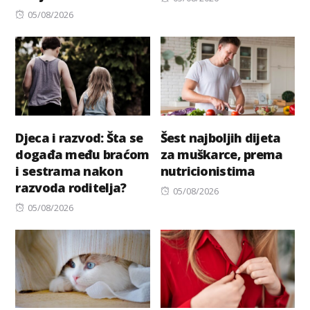
Posted
on
05/08/2026
on
Djeca i razvod: Šta se
Šest najboljih dijeta
događa među braćom
za muškarce, prema
i sestrama nakon
nutricionistima
razvoda roditelja?
Posted
05/08/2026
Posted
on
05/08/2026
on