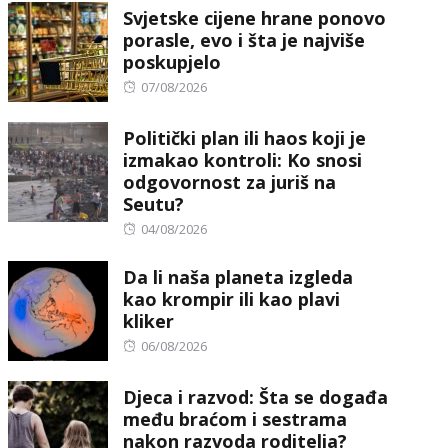
Svjetske cijene hrane ponovo
porasle, evo i šta je najviše
poskupjelo
Posted
07/08/2026
on
Politički plan ili haos koji je
izmakao kontroli: Ko snosi
odgovornost za juriš na
Seutu?
Posted
04/08/2026
on
Da li naša planeta izgleda
kao krompir ili kao plavi
kliker
Posted
06/08/2026
on
Djeca i razvod: Šta se događa
među braćom i sestrama
nakon razvoda roditelja?