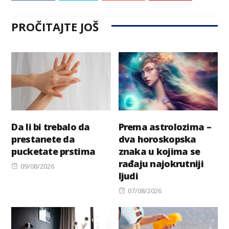
PROČITAJTE JOŠ
Da li bi trebalo da
Prema astrolozima –
prestanete da
dva horoskopska
pucketate prstima
znaka u kojima se
rađaju najokrutniji
Posted
09/08/2026
ljudi
on
Posted
07/08/2026
on