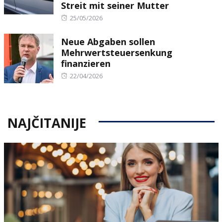
Streit mit seiner Mutter
Posted
25/05/2026
on
Neue Abgaben sollen
Mehrwertsteuersenkung
finanzieren
Posted
22/04/2026
on
NAJČITANIJE