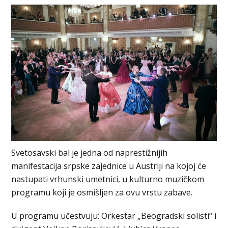
Svetosavski bal je jedna od naprestižnijih
manifestacija srpske zajednice u Austriji na kojoj će
nastupati vrhunski umetnici, u kulturno muzičkom
programu koji je osmišljen za ovu vrstu zabave.
U programu učestvuju: Orkestar „Beogradski solisti“ i