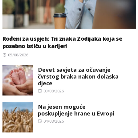
Rođeni za uspjeh: Tri znaka Zodijaka koja se
posebno ističu u karijeri
Posted
05/08/2026
on
Devet savjeta za očuvanje
čvrstog braka nakon dolaska
djece
Posted
03/08/2026
on
Na jesen moguće
poskupljenje hrane u Evropi
Posted
04/08/2026
on