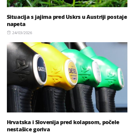
Situacija s jajima pred Uskrs u Austriji postaje
napeta
Posted
24/03/2026
on
Hrvatska i Slovenija pred kolapsom, počele
nestašice goriva