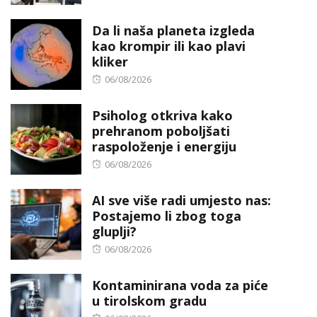
on
Da li naša planeta izgleda
kao krompir ili kao plavi
kliker
Posted
06/08/2026
on
Psiholog otkriva kako
prehranom poboljšati
raspoloženje i energiju
Posted
06/08/2026
on
AI sve više radi umjesto nas:
Postajemo li zbog toga
gluplji?
Posted
06/08/2026
on
Kontaminirana voda za piće
u tirolskom gradu