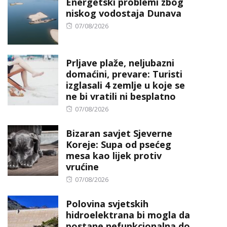
Energetski problemi zbog
niskog vodostaja Dunava
Posted
07/08/2026
on
Prljave plaže, neljubazni
domaćini, prevare: Turisti
izglasali 4 zemlje u koje se
ne bi vratili ni besplatno
Posted
07/08/2026
on
Bizaran savjet Sjeverne
Koreje: Supa od psećeg
mesa kao lijek protiv
vrućine
Posted
07/08/2026
on
Polovina svjetskih
hidroelektrana bi mogla da
postane nefunkcionalna do