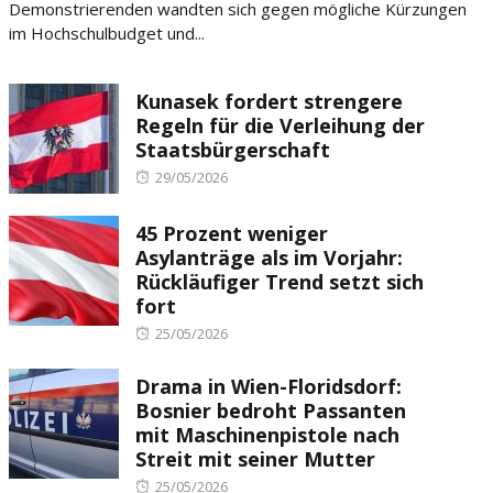
Demonstrierenden wandten sich gegen mögliche Kürzungen
im Hochschulbudget und...
Kunasek fordert strengere
Regeln für die Verleihung der
Staatsbürgerschaft
Posted
29/05/2026
on
45 Prozent weniger
Asylanträge als im Vorjahr:
Rückläufiger Trend setzt sich
fort
Posted
25/05/2026
on
Drama in Wien-Floridsdorf:
Bosnier bedroht Passanten
mit Maschinenpistole nach
Streit mit seiner Mutter
Posted
25/05/2026