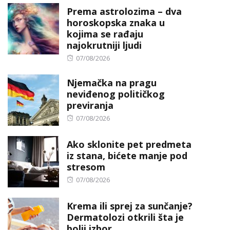
Prema astrolozima – dva
horoskopska znaka u
kojima se rađaju
najokrutniji ljudi
Posted
07/08/2026
on
Njemačka na pragu
neviđenog političkog
previranja
Posted
07/08/2026
on
Ako sklonite pet predmeta
iz stana, bićete manje pod
stresom
Posted
07/08/2026
on
Krema ili sprej za sunčanje?
Dermatolozi otkrili šta je
bolji izbor