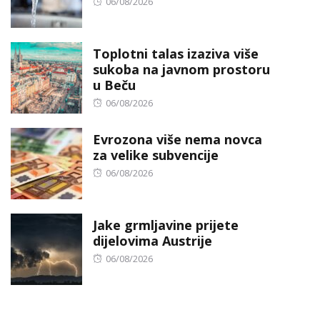
Posted
06/08/2026
on
Toplotni talas izaziva više
sukoba na javnom prostoru
u Beču
Posted
06/08/2026
on
Evrozona više nema novca
za velike subvencije
Posted
06/08/2026
on
Jake grmljavine prijete
dijelovima Austrije
Posted
06/08/2026
on