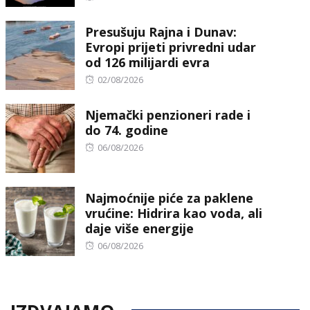
on
Presušuju Rajna i Dunav:
Evropi prijeti privredni udar
od 126 milijardi evra
Posted
02/08/2026
on
Njemački penzioneri rade i
do 74. godine
Posted
06/08/2026
on
Najmoćnije piće za paklene
vrućine: Hidrira kao voda, ali
daje više energije
Posted
06/08/2026
on