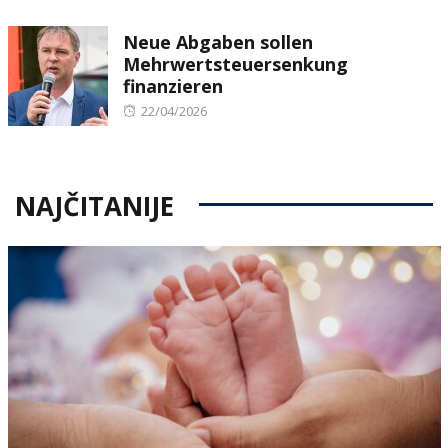
on
Neue Abgaben sollen
Mehrwertsteuersenkung
finanzieren
Posted
22/04/2026
on
NAJČITANIJE