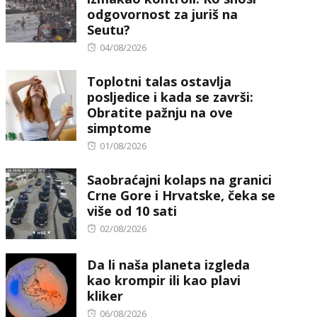
odgovornost za juriš na
Seutu?
Posted
04/08/2026
on
Toplotni talas ostavlja
posljedice i kada se završi:
Obratite pažnju na ove
simptome
Posted
01/08/2026
on
Saobraćajni kolaps na granici
Crne Gore i Hrvatske, čeka se
više od 10 sati
Posted
02/08/2026
on
Da li naša planeta izgleda
kao krompir ili kao plavi
kliker
Posted
06/08/2026