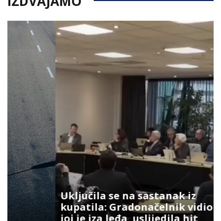
IZDVAJAMO
Uključila se na sastanak iz
kupatila: Gradonačelnik vidio šta
joj je iza leđa, uslijedila hit