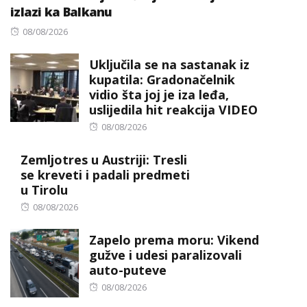
izlazi ka Balkanu
Posted
08/08/2026
on
Uključila se na sastanak iz
kupatila: Gradonačelnik
vidio šta joj je iza leđa,
uslijedila hit reakcija VIDEO
Posted
08/08/2026
on
Zemljotres u Austriji: Tresli
se kreveti i padali predmeti
u Tirolu
Posted
08/08/2026
on
Zapelo prema moru: Vikend
gužve i udesi paralizovali
auto-puteve
Posted
08/08/2026
on