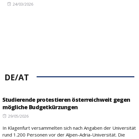
Posted
24/03/2026
on
DE/AT
Studierende protestieren österreichweit gegen
mögliche Budgetkürzungen
Posted
29/05/2026
on
In Klagenfurt versammelten sich nach Angaben der Universität
rund 1.200 Personen vor der Alpen-Adria-Universität. Die