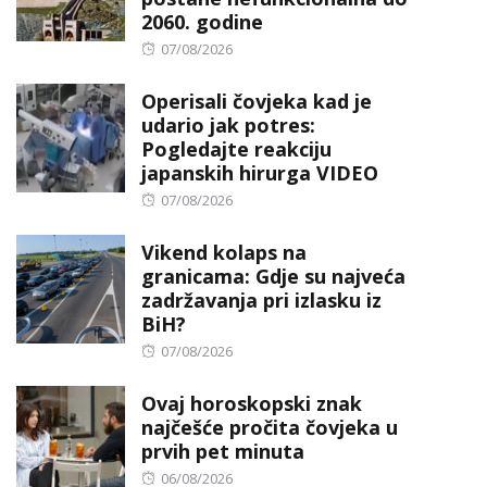
2060. godine
Posted
07/08/2026
on
Operisali čovjeka kad je
udario jak potres:
Pogledajte reakciju
japanskih hirurga VIDEO
Posted
07/08/2026
on
Vikend kolaps na
granicama: Gdje su najveća
zadržavanja pri izlasku iz
BiH?
Posted
07/08/2026
on
Ovaj horoskopski znak
najčešće pročita čovjeka u
prvih pet minuta
Posted
06/08/2026