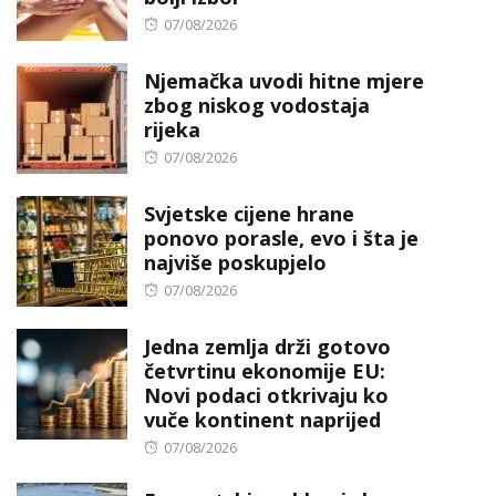
Posted
07/08/2026
on
Njemačka uvodi hitne mjere
zbog niskog vodostaja
rijeka
Posted
07/08/2026
on
Svjetske cijene hrane
ponovo porasle, evo i šta je
najviše poskupjelo
Posted
07/08/2026
on
Jedna zemlja drži gotovo
četvrtinu ekonomije EU:
Novi podaci otkrivaju ko
vuče kontinent naprijed
Posted
07/08/2026
on