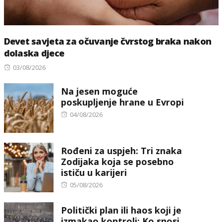
Devet savjeta za očuvanje čvrstog braka nakon
dolaska djece
Posted
03/08/2026
on
Na jesen moguće
poskupljenje hrane u Evropi
Posted
04/08/2026
on
Rođeni za uspjeh: Tri znaka
Zodijaka koja se posebno
ističu u karijeri
Posted
05/08/2026
on
Politički plan ili haos koji je
izmakao kontroli: Ko snosi