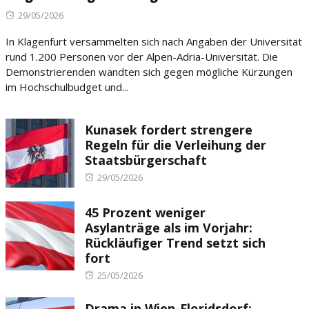
Posted
29/05/2026
on
In Klagenfurt versammelten sich nach Angaben der Universität
rund 1.200 Personen vor der Alpen-Adria-Universität. Die
Demonstrierenden wandten sich gegen mögliche Kürzungen
im Hochschulbudget und...
Kunasek fordert strengere
Regeln für die Verleihung der
Staatsbürgerschaft
Posted
29/05/2026
on
45 Prozent weniger
Asylanträge als im Vorjahr:
Rückläufiger Trend setzt sich
fort
Posted
25/05/2026
on
Drama in Wien-Floridsdorf: