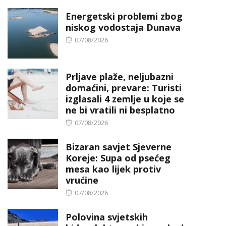
on
Energetski problemi zbog
niskog vodostaja Dunava
Posted
07/08/2026
on
Prljave plaže, neljubazni
domaćini, prevare: Turisti
izglasali 4 zemlje u koje se
ne bi vratili ni besplatno
Posted
07/08/2026
on
Bizaran savjet Sjeverne
Koreje: Supa od psećeg
mesa kao lijek protiv
vrućine
Posted
07/08/2026
on
Polovina svjetskih