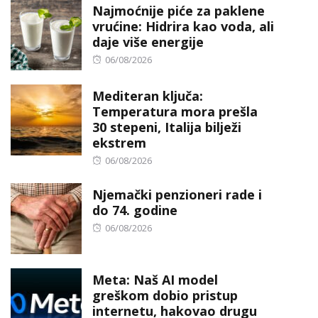
Najmoćnije piće za paklene
vrućine: Hidrira kao voda, ali
daje više energije
Posted
06/08/2026
on
Mediteran ključa:
Temperatura mora prešla
30 stepeni, Italija bilježi
ekstrem
Posted
06/08/2026
on
Njemački penzioneri rade i
do 74. godine
Posted
06/08/2026
on
Meta: Naš AI model
greškom dobio pristup
internetu, hakovao drugu