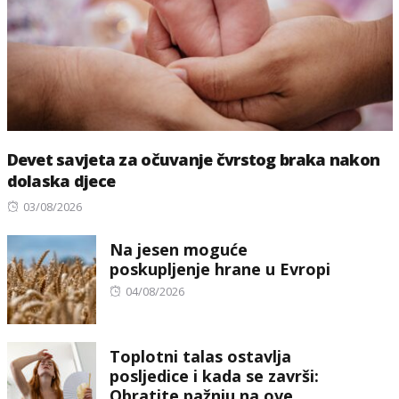
Devet savjeta za očuvanje čvrstog braka nakon
dolaska djece
Posted
03/08/2026
on
Na jesen moguće
poskupljenje hrane u Evropi
Posted
04/08/2026
on
Toplotni talas ostavlja
posljedice i kada se završi:
Obratite pažnju na ove