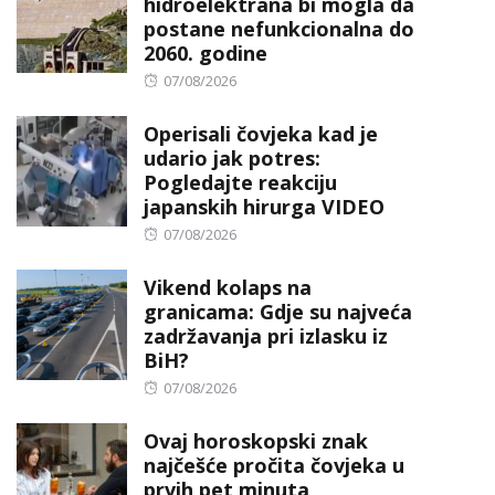
hidroelektrana bi mogla da
postane nefunkcionalna do
2060. godine
Posted
07/08/2026
on
Operisali čovjeka kad je
udario jak potres:
Pogledajte reakciju
japanskih hirurga VIDEO
Posted
07/08/2026
on
Vikend kolaps na
granicama: Gdje su najveća
zadržavanja pri izlasku iz
BiH?
Posted
07/08/2026
on
Ovaj horoskopski znak
najčešće pročita čovjeka u
prvih pet minuta