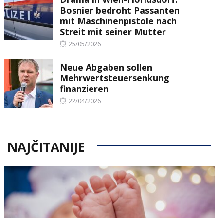
Bosnier bedroht Passanten
mit Maschinenpistole nach
Streit mit seiner Mutter
Posted
25/05/2026
on
Neue Abgaben sollen
Mehrwertsteuersenkung
finanzieren
Posted
22/04/2026
on
NAJČITANIJE