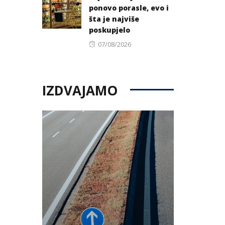
ponovo porasle, evo i
šta je najviše
poskupjelo
Posted
07/08/2026
on
IZDVAJAMO