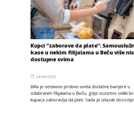
Kupci “zaborave da plate”: Samousluž
kase u nekim filijalama u Beču više ni
dostupne svima
Posted
24/04/2026
on
Billa je nedavno probno uvela dodatne barijere u
odabranim filijalama u Beču, gdje izuzetno veliki br
kupaca zaboravlja da plati. Sada je izlazak dozvoljen