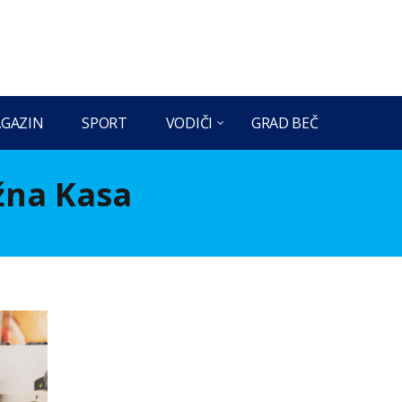
GAZIN
SPORT
VODIČI
GRAD BEČ
na Kasa