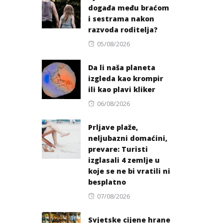
događa među braćom
i sestrama nakon
razvoda roditelja?
Posted
05/08/2026
on
Da li naša planeta
izgleda kao krompir
ili kao plavi kliker
Posted
06/08/2026
on
Prljave plaže,
neljubazni domaćini,
prevare: Turisti
izglasali 4 zemlje u
koje se ne bi vratili ni
besplatno
Posted
07/08/2026
on
Svjetske cijene hrane