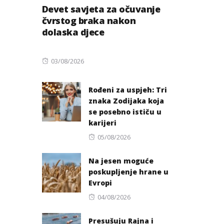
Devet savjeta za očuvanje
čvrstog braka nakon
dolaska djece
Posted
03/08/2026
on
Rođeni za uspjeh: Tri
znaka Zodijaka koja
se posebno ističu u
karijeri
Posted
05/08/2026
on
Na jesen moguće
poskupljenje hrane u
Evropi
Posted
04/08/2026
on
Presušuju Rajna i