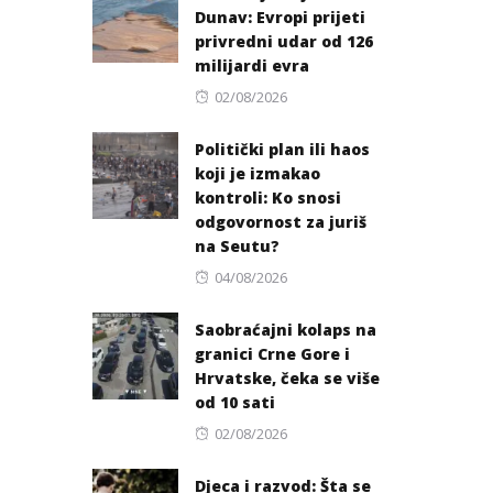
Dunav: Evropi prijeti
privredni udar od 126
milijardi evra
Posted
02/08/2026
on
Politički plan ili haos
koji je izmakao
kontroli: Ko snosi
odgovornost za juriš
na Seutu?
Posted
04/08/2026
on
Saobraćajni kolaps na
granici Crne Gore i
Hrvatske, čeka se više
od 10 sati
Posted
02/08/2026
on
Djeca i razvod: Šta se