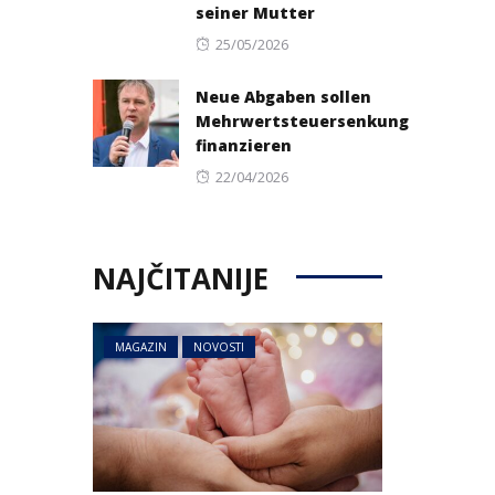
seiner Mutter
Posted
25/05/2026
on
Neue Abgaben sollen
Mehrwertsteuersenkung
finanzieren
Posted
22/04/2026
on
NAJČITANIJE
MAGAZIN
NOVOSTI