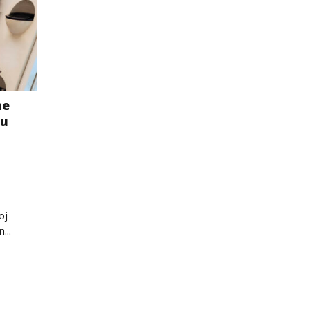
ne
su
oj
...