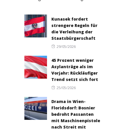
Kunasek fordert
strengere Regeln für
die Verleihung der
Staatsbürgerschaft
Posted
29/05/2026
on
45 Prozent weniger
Asylanträge als im
Vorjahr: Rückläufiger
Trend setzt sich fort
Posted
25/05/2026
on
Drama in Wien-
Floridsdorf: Bosnier
bedroht Passanten
mit Maschinenpistole
nach Streit mit