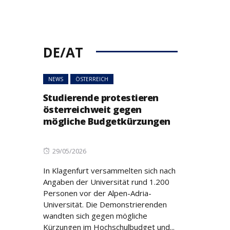
DE/AT
NEWS
ÖSTERREICH
Studierende protestieren
österreichweit gegen
mögliche Budgetkürzungen
Posted
29/05/2026
on
In Klagenfurt versammelten sich nach
Angaben der Universität rund 1.200
Personen vor der Alpen-Adria-
Universität. Die Demonstrierenden
wandten sich gegen mögliche
Kürzungen im Hochschulbudget und...